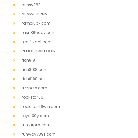
pussy888
pussy888fun
ramclubx.com
rasri365day.com
realflikbet.com
RENO88WIN.COM
rich818
rich8188.com
rich8188.net
rizzbetx.com
rockstar66
rockstar66win.com
royal99y.com
run24pro.com
runway789s.com