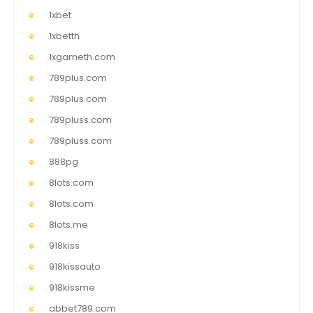
1xbet
1xbetth
1xgameth.com
789plus.com
789plus.com
789pluss.com
789pluss.com
888pg
8lots.com
8lots.com
8lots.me
918kiss
918kissauto
918kissme
abbet789.com