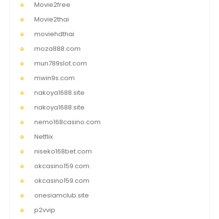
Movie2free
Movie2thai
moviehdthai
moza888.com
mun789slot.com
mwin9s.com
nakoya1688.site
nakoya1688.site
nemo168casino.com
Netflix
niseko168bet.com
okcasino159.com
okcasino159.com
onesiamclub.site
p2vvip