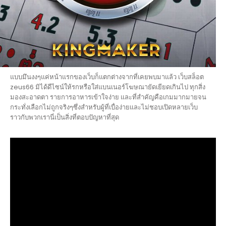
แบบมึนงงๆแค่หน้าแรกของเว็บก็แตกต่างจากที่เคยพบมาแล้ว เว็บสล็อต
zeus66 มิได้ดีไซน์ให้รกหรือใส่แบนเนอร์โฆษณายัดเยียดเกินไป ทุกสิ่ง
มองสะอาดตา รายการอาหารเข้าใจง่าย และที่สำคัญคือเกมมากมายจน
กระทั่งเลือกไม่ถูกจริงๆซึ่งสำหรับผู้ที่เบื่อง่ายและไม่ชอบเปิดหลายเว็บ
ราวกับพวกเรานี่เป็นสิ่งที่ตอบปัญหาที่สุด