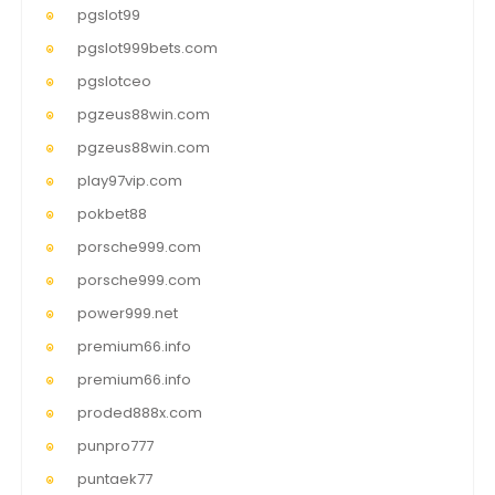
pgslot99
pgslot999bets.com
pgslotceo
pgzeus88win.com
pgzeus88win.com
play97vip.com
pokbet88
porsche999.com
porsche999.com
power999.net
premium66.info
premium66.info
proded888x.com
punpro777
puntaek77