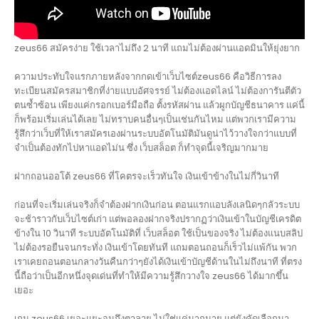
zeus66 สมัครง่าย ใช้เวลาไม่ถึง 2 นาที แถมไม่ต้องผ่านแอดมินให้ยุ่งยาก
ความประทับใจแรกภายหลังจากกดเข้าเว็บไซต์zeus66 คือวิธีการลง
ทะเบียนสมัครสมาชิกที่ง่ายแบบอัศจรรย์ ไม่ต้องแอดไลน์ ไม่ต้องการันตีตัว
ตนซ้ำซ้อน เพียงแค่กรอกเบอร์มือถือ ตั้งรหัสผ่าน แล้วผูกบัญชีธนาคาร แค่นี้
ก็พร้อมเริ่มเล่นได้เลย ไม่ทราบคนอื่นๆเป็นเช่นกันไหม แต่พวกเรามีความ
รู้สึกว่าเว็บที่ให้เราสมัครเองผ่านระบบอัตโนมัติมันดูน่าไว้วางใจกว่าแบบที่
จำเป็นต้องทักไปหาแอดไม่น ซึ่ง เว็บสล็อต ก็ทำจุดนี้เจริญมากมาย
ฝากถอนออโต้ zeus66 ที่โคตรจะเร็วทันใจ เงินเข้าข้างในไม่กี่วินาที
ก่อนที่จะเริ่มเล่นจริงก็จำต้องฝากเงินก่อน ตอนแรกแอบลังเลนิดๆกลัวระบบ
จะช้าราวกับเว็บไซต์เก่า แต่พอลองฝากจริงปรากฏว่าเงินเข้าในบัญชีเครดิต
ข้างใน 10 วินาที ระบบอัตโนมัติที่ เว็บสล็อต ใช้เป็นของจริง ไม่ต้องแนบสลิป
ไม่ต้องรอยืนจนกระทั่ง เงินเข้าโดยทันที แถมตอนถอนก็เร็วไม่แพ้กัน พวก
เราเคยถอนตอนกลางวันคืนกว่าๆยังได้เงินเข้าบัญชีด้านในไม่ถึงนาที ที่ตรง
นี้ถือว่าเป็นอีกหนึ่งจุดเด่นที่ทำให้มีความรู้สึกวางใจ zeus66 ได้มากขึ้น
เยอะ
เกม zeus66 เยอะแยะจนถึงตาลาย ไม่ใช่แค่มากมาย แต่ยังคัดเลือกมา