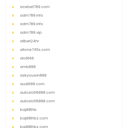
acebet789.com
adm789.info
adm789.info
adm789.vip
allbet24hr
allone745s.com
alot666
amb888
askyouwin888
audi688.com
autoslot16888.com
autoslot16888.com
baj88thb
baj88thbz.com
baj88thbz.com