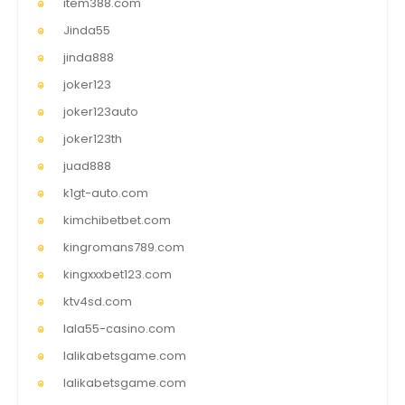
item388.com
Jinda55
jinda888
joker123
joker123auto
joker123th
juad888
k1gt-auto.com
kimchibetbet.com
kingromans789.com
kingxxxbet123.com
ktv4sd.com
lala55-casino.com
lalikabetsgame.com
lalikabetsgame.com