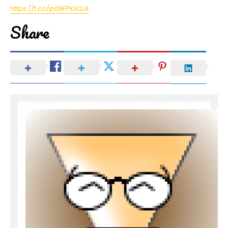
https://t.co/pd9FPkXQJL
Share