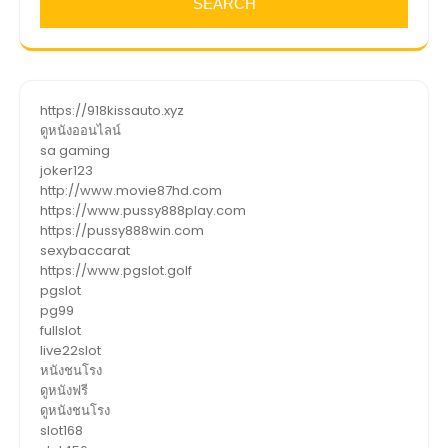
https://918kissauto.xyz
ดูหนังออนไลน์
sa gaming
joker123
http://www.movie87hd.com
https://www.pussy888play.com
https://pussy888win.com
sexybaccarat
https://www.pgslot.golf
pgslot
pg99
fullslot
live22slot
หนังชนโรง
ดูหนังฟรี
ดูหนังชนโรง
slot168