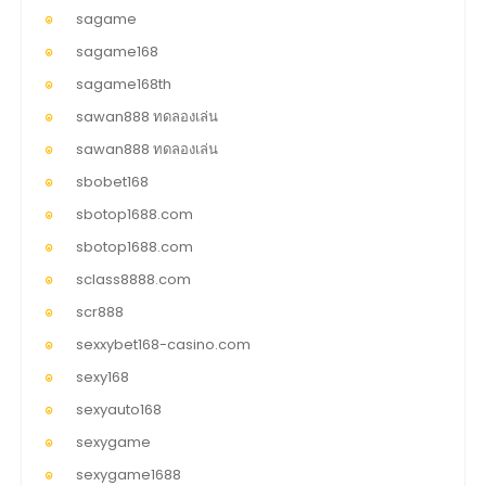
sagame
sagame168
sagame168th
sawan888 ทดลองเล่น
sawan888 ทดลองเล่น
sbobet168
sbotop1688.com
sbotop1688.com
sclass8888.com
scr888
sexxybet168-casino.com
sexy168
sexyauto168
sexygame
sexygame1688