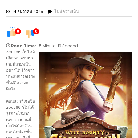
14 ธันวาคม 2025
ไม่มีความเห็น
0
0
Read Time:
5 Minute, 19 Second
zeus66 เว็บไซต์
เดียวจบ ครบทุก
เกมที่สายพนัน
อยากได้ รีวิวจาก
ประสบการณ์จริง
ที่ไม่คิดว่าจะ
ติดใจ
ตอนแรกที่เจอชื่อ
zeus66 ก็ไม่ได้
รู้สึกอะไรมาก
เพราะว่าตอนนี้
เว็บไซต์คาสิโน
ออนไลน์ผุดขึ้น