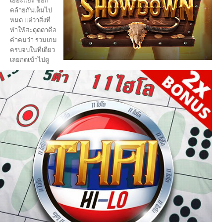
เยอะแยะ ชื่อก็
คล้ายกันเต็มไป
หมด แต่ว่าสิ่งที่
ทำให้สะดุดตาคือ
คำคมว่า รวมเกม
ครบจบในที่เดียว
เลยกดเข้าไปดู