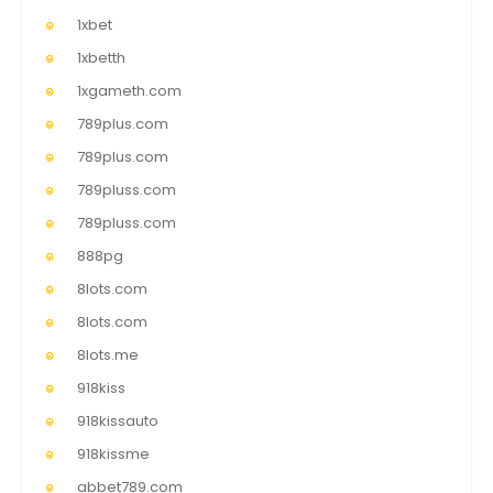
1xbet
1xbetth
1xgameth.com
789plus.com
789plus.com
789pluss.com
789pluss.com
888pg
8lots.com
8lots.com
8lots.me
918kiss
918kissauto
918kissme
abbet789.com