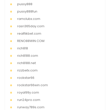
pussy888
pussy888fun
ramclubx.com
rasri365day.com
realflikbet.com
RENO88WIN.COM
rich818
rich8188.com
rich8188.net
rizzbetx.com
rockstar66
rockstar66win.com
royal99y.com
run24pro.com
runway789s.com