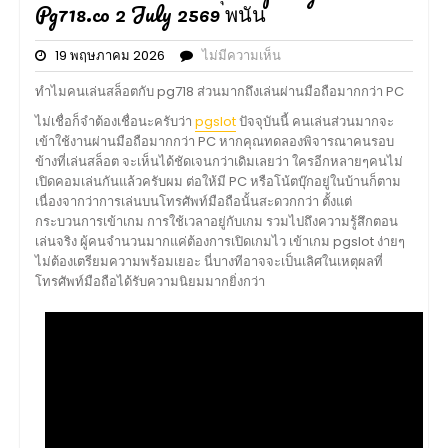
Pg718.co 2 July 2569 พนัน
19 พฤษภาคม 2026
ไม่มีความเห็น
ทำไมคนเล่นสล็อตกับ pg718 ส่วนมากถึงเล่นผ่านมือถือมากกว่า PC
ไม่เชื่อก็จำต้องเชื่อนะครับว่า
pgslot
ปัจจุบันนี้ คนเล่นส่วนมากจะ
เข้าใช้งานผ่านมือถือมากกว่า PC หากคุณทดลองพิจารณาคนรอบ
ข้างที่เล่นสล็อต จะเห็นได้ชัดเจนกว่าเดิมเลยว่า ใครอีกหลายๆคนไม่
เปิดคอมเล่นกันแล้วครับผม ต่อให้มี PC หรือโน้ตบุ๊กอยู่ในบ้านก็ตาม
เนื่องจากว่าการเล่นบนโทรศัพท์มือถือนั้นสะดวกกว่า ตั้งแต่
กระบวนการเข้าเกม การใช้เวลาอยู่กับเกม รวมไปถึงความรู้สึกตอน
เล่นจริง ผู้คนจำนวนมากแค่ต้องการเปิดเกมไว เข้าเกม pgslot ง่ายๆ
ไม่ต้องเตรียมความพร้อมเยอะ นี่บางทีอาจจะเป็นเลิศในเหตุผลที่
โทรศัพท์มือถือได้รับความนิยมมากยิ่งกว่า