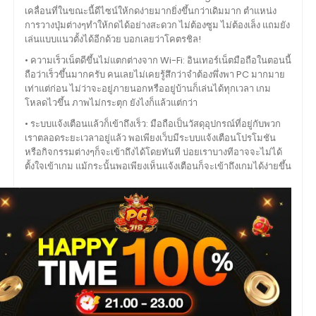
เคลื่อนที่ในขณะนี้ดีไซน์ให้กดง่ายมากยิ่งขึ้นกว่าเดิมมาก ตำแหน่ง
การวางปุ่มต่างๆทำให้กดได้อย่างสะดวก ไม่ต้องซูม ไม่ต้องเล็ง แถมยัง
เล่นแบบแนวตั้งได้อีกด้วย บอกเลยว่าโคตรชิล!
• ความเร็วเน็ตดีขึ้นไม่แตกต่างจาก Wi-Fi: อินเทอร์เน็ตมือถือในตอนนี้
ถือว่าเร็วขึ้นมากครับ คนเลยไม่เคยรู้สึกว่าจำต้องพึ่งพา PC มากมาย
เท่าแต่ก่อน ไม่ว่าจะอยู่ภายนอกหรืออยู่บ้านก็เล่นได้ทุกเวลา เกม
โหลดไวขึ้น ภาพไม่กระตุก ยังไงก็แล้วแต่กว่า
• ระบบแจ้งเตือนแล้วก็เข้าถึงเร็ว: มือถือเป็นวัสดุอุปกรณ์ที่อยู่กับพวก
เราตลอดระยะเวลาอยู่แล้ว พอเพียงเว็บมีระบบแจ้งเตือนโปรโมชัน
หรือกิจกรรมต่างๆก็จะเข้าถึงได้โดยทันที บ่อยเราบางทีอาจจะไม่ได้
ตั้งใจเข้าเกม แม้กระนั้นพอเพียงเห็นแจ้งเตือนก็จะเข้าถึงเกมได้ง่ายขึ้น