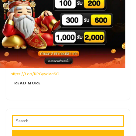
https://t.co/KRGyycVcSO
…
READ MORE