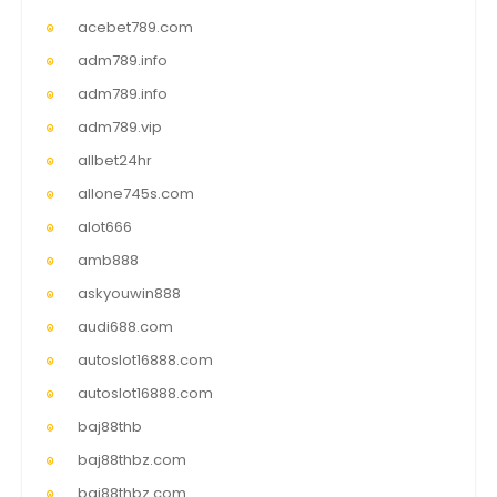
acebet789.com
adm789.info
adm789.info
adm789.vip
allbet24hr
allone745s.com
alot666
amb888
askyouwin888
audi688.com
autoslot16888.com
autoslot16888.com
baj88thb
baj88thbz.com
baj88thbz.com