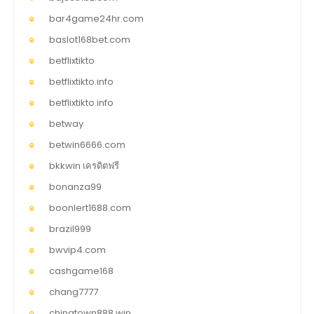
bar4game24hr.com
baslot168bet.com
betflixtikto
betflixtikto.info
betflixtikto.info
betway
betwin6666.com
bkkwin เครดิตฟรี
bonanza99
boonlert1688.com
brazil999
bwvip4.com
cashgame168
chang7777
chinatown888.win