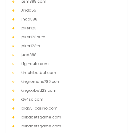
item388.com
Jinda55
jinda888
joker123
joker123auto
joker123th
juad888
k1gt-auto.com
kimchibetbet.com
kingromans789.com
kingxxxbet123.com
ktv4sd.com
lala55-casino.com
lalikabetsgame.com
lalikabetsgame.com