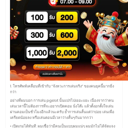
1. โทรศัพท์เคลื่อนที่เข้ากับ “จังหวะการเล่นจริง” ของคนยุคนี้มากยิ่ง
กว่า
อย่างที่ผมบอก การเล่น pgslot นั้นแปรไปเยอะแยะ เนื่องจากว่าคน
เล่นเวลานี้ไม่ต้องการที่จะอยากเปิดคอม นั่งโต๊ะ แล้วตั้งอกตั้งใจเล่น
ผ่านคอมเป็นชั่วโมงอีกแล้วนะครับ ย้ำการเล่นสั้นแต่ว่าบ่อย เล่นเพื่อ
เครียดน้อยลง หรือเล่นตอนมีเวลาว่างสั้นๆกันมากกว่า
• เปิดเกมได้ทันที: ผมเชื่อว่ามีคนเป็นแบบผมแน่ๆ ผมมักไม่ได้จัดแจง