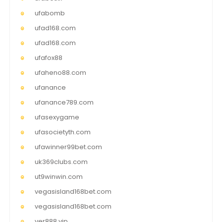
ufabomb
ufad168.com
ufad168.com
ufafox88
ufaheno88.com
ufanance
ufanance789.com
ufasexygame
ufasocietyth.com
ufawinner99bet.com
uk369clubs.com
ut9winwin.com
vegasisland168bet.com
vegasisland168bet.com
ver888.vip