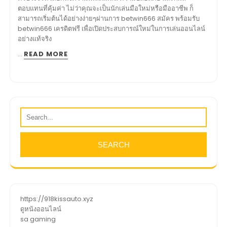
ตอบแทนที่คุ้มค่า ไม่ว่าคุณจะเป็นนักเล่นมือใหม่หรือมืออาชีพ ก็
สามารถเริ่มต้นได้อย่างง่ายๆผ่านการ betwin666 สมัคร พร้อมรับ
betwin666 เครดิตฟรี เพื่อเปิดประสบการณ์ใหม่ในการเล่นออนไลน์
อย่างแท้จริง
…
READ MORE
https://918kissauto.xyz
ดูหนังออนไลน์
sa gaming