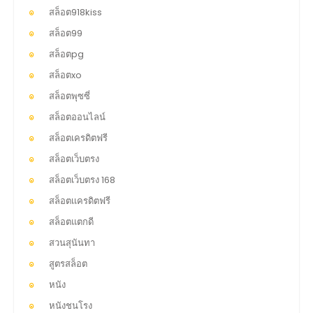
สล็อต918kiss
สล็อต99
สล็อตpg
สล็อตxo
สล็อตพุซซี่
สล็อตออนไลน์
สล็อตเครดิตฟรี
สล็อตเว็บตรง
สล็อตเว็บตรง 168
สล็อตเเครดิตฟรี
สล็อตแตกดี
สวนสุนันทา
สูตรสล็อต
หนัง
หนังชนโรง