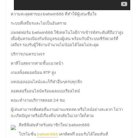
ความสะดุดตาของ betwin666 ที่ทำให้ผู้เล่นเชื่อใจ
ระบบที่เสถียรและไม่เป็นอันตราย
แพลตฟอร์ม betwin666 ใช้เทคโนโลยีการเข้ารหัสระดับที่ถือว่าสูง
เพื่อคุ้มครองป้องกันข้อมูลของผู้เล่น พร้อมกับมีระบบเซิร์ฟเวอร์ที่
เสถียร รองรับผู้ใช้งานจำนวนไม่น้อยได้โดยไม่สะดุด
บริการเกมครบวงจร
คาสิโนสดจากค่ายชั้นแนวหน้า
เกมสล็อตยอดนิยม RTP สูง
แทงบอลออนไลน์และก็กีฬาอื่นๆครบทุกลีก
ลอตเตอรี่ออนไลน์พร้อมผลแบบเรียลไทม์
คณะทำงานบริการตลอด 24 ชม.
ผู้เล่นสามารถติดต่อทีมงานผ่านแชทสด หรือไลน์อย่างสะดวก ไม่ว่า
จะเกิดปัญหาหรือมีเรื่องที่น่าสงสัยในเวลาใดก็ตาม
สิทธิพิเศษสำหรับสมาชิกใหม่ betwin666
โปรโมชั่น
betwin666
เครดิตฟรี ยอมรับได้โดยทันที