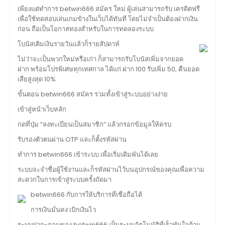
เพียงแต่ทำการ betwin666 สมัคร ใหม่ ผู้เล่นสามารถรับ เครดิตฟรี
เพื่อใช้ทดสอบเล่นเกมข้างในเว็บได้ทันที โดยไม่จำเป็นต้องฝากเงิน
ก่อน ถือเป็นโอกาสทองสำหรับในการทดลองระบบ
โบนัสเติมเงินรายวันแล้วก็รายสัปดาห์
ไม่ว่าจะเป็นพวกใหม่หรือเก่า ก็สามารถรับโบนัสเพิ่มจากยอด
ฝาก พร้อมโปรพิเศษทุกเทศกาล ได้แก่ ฝาก 100 รับเพิ่ม 50, คืนยอด
เสียสูงสุด 10%
ขั้นตอน betwin666 สมัคร รวมทั้งเข้าสู่ระบบอย่างง่าย
เข้าสู่หน้าเว็บหลัก
กดที่ปุ่ม “ลงทะเบียนเป็นสมาชิก” แล้วกรอกข้อมูลให้ครบ
รับรองตัวตนผ่าน OTP และก็ตั้งรหัสผ่าน
ทำการ betwin666 เข้าระบบ เพื่อเริ่มเดิมพันได้เลย
ระบบจะจำชื่อผู้ใช้งานและก็รหัสผ่านไว้บนอุปกรณ์ของคุณเพื่อความ
สะดวกในการเข้าสู่ระบบครั้งถัดมา
betwin666 กับการให้บริการที่เชื่อถือได้
การเงินมั่นคง เบิกเงินไว
ระบบฝาก-ถอนของ betwin666 เป็นระบบอัตโนมัติที่เร็วทันใจด้าน