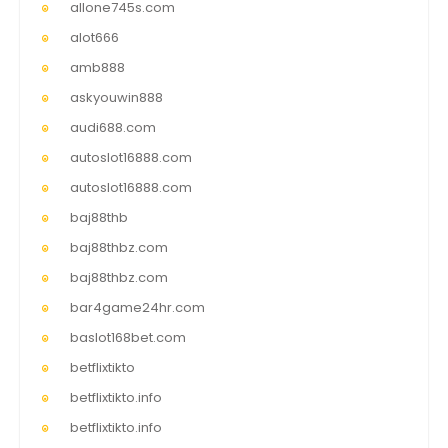
allone745s.com
alot666
amb888
askyouwin888
audi688.com
autoslot16888.com
autoslot16888.com
baj88thb
baj88thbz.com
baj88thbz.com
bar4game24hr.com
baslot168bet.com
betflixtikto
betflixtikto.info
betflixtikto.info