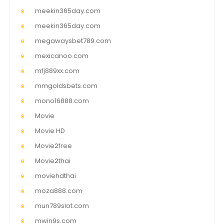
meekin365day.com
meekin365day.com
megawaysbet789.com
mexicanoo.com
mfj889xx.com
mmgoldsbets.com
mono16888.com
Movie
Movie HD
Movie2free
Movie2thai
moviehdthai
moza888.com
mun789slot.com
mwin9s.com