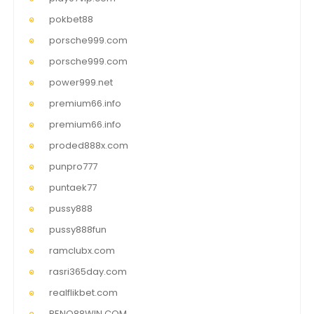
pokbet88
porsche999.com
porsche999.com
power999.net
premium66.info
premium66.info
proded888x.com
punpro777
puntaek77
pussy888
pussy888fun
ramclubx.com
rasri365day.com
realflikbet.com
RENO88WIN.COM