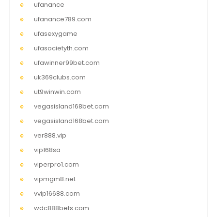
ufanance
ufanance789.com
ufasexygame
ufasocietyth.com
ufawinner99bet.com
uk369clubs.com
ut9winwin.com
vegasisland168bet.com
vegasisland168bet.com
ver888.vip
vip168sa
viperpro1.com
vipmgm8.net
vvip16688.com
wdc888bets.com