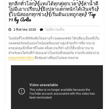
ทุกลีกทั่วโลก}{แทงได้ทุกคู่ทุกเวลา}{ค่าน้ำดี
ไม่มีเอาเปรียบ}{ยิงปลาแตกหนักได้เงินจริง}
{โบนัสออกทุกช่วง}{เริ่มต้นเบทถูกสุด} Top
71 by Arlie
2 สิงหาคม 2025
ไม่มีความเห็น
ในสมัยที่โลกดิจิทัลเติบโตอย่างเร็ว betwin666 ได้เปลี่ยนเป็นหนึ่งใน
แพลตฟอร์มพนันออนไลน์ยอดนิยมอย่างสูง ด้วยบริการที่มากมาย
ครอบคลุมอีกทั้งคาสิโนสด สล็อต เกมกีฬา แล้วก็อื่นๆอีกมากมาย
สำหรับคนใดกันที่กำลังมองหาเว็บพนันที่ปลอดภัย จ่ายจริง สมัครง่าย
betwin666 สมัคร
คือช่องทางที่คุณไม่สมควรพลาด