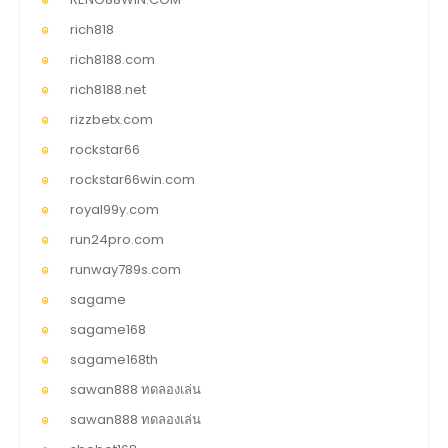
rich818
rich8188.com
rich8188.net
rizzbetx.com
rockstar66
rockstar66win.com
royal99y.com
run24pro.com
runway789s.com
sagame
sagame168
sagame168th
sawan888 ทดลองเล่น
sawan888 ทดลองเล่น