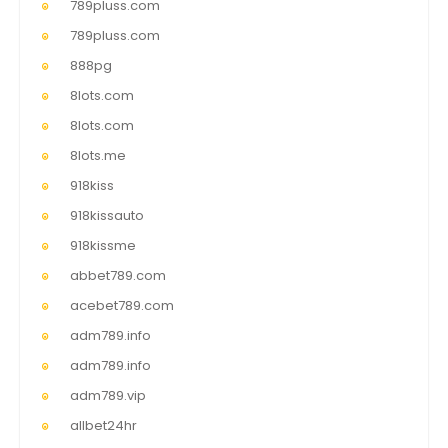
789pluss.com
789pluss.com
888pg
8lots.com
8lots.com
8lots.me
918kiss
918kissauto
918kissme
abbet789.com
acebet789.com
adm789.info
adm789.info
adm789.vip
allbet24hr