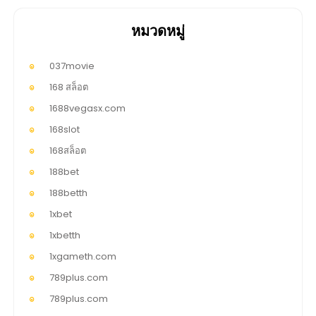
หมวดหมู่
037movie
168 สล็อต
1688vegasx.com
168slot
168สล็อต
188bet
188betth
1xbet
1xbetth
1xgameth.com
789plus.com
789plus.com