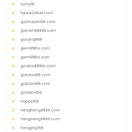
funny18
future24bet.com
gachawin168.com
gamehit8888.com
gaojing888
gem99ths.com
gem99ths.com
goatza888fin.com
gobaza88.com
gobaza88.com
golden456
happy168
hengheng9899.com
hengheng9899.com
hengjing168