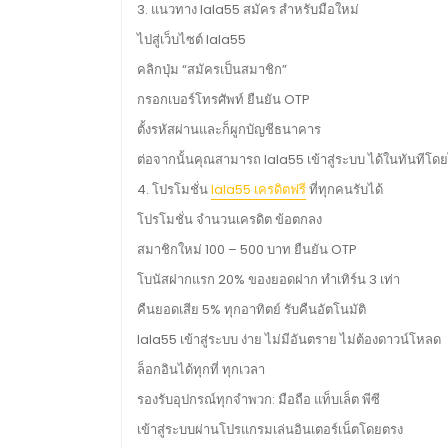
3. แนวทาง lala55 สมัคร สำหรับมือใหม่
ไปสู่เว็บไซต์ lala55
คลิกปุ่ม “สมัครเป็นสมาชิก”
กรอกเบอร์โทรศัพท์ ยืนยัน OTP
ตั้งรหัสผ่านและก็ผูกบัญชีธนาคาร
ต่อจากนั้นคุณสามารถ lala55 เข้าสู่ระบบ ได้ในทันทีโด
4. โปรโมชั่น
lala55 เครดิตฟรี
ที่ทุกคนรับได้
โปรโมชั่น จำนวนเครดิต ข้อตกลง
สมาชิกใหม่ 100 – 500 บาท ยืนยัน OTP
โบนัสฝากแรก 20% ของยอดฝาก ทำเทิร์น 3 เท่า
คืนยอดเสีย 5% ทุกอาทิตย์ รับคืนอัตโนมัติ
lala55 เข้าสู่ระบบ ง่าย ไม่มีอันตราย ไม่ต้องดาวน์โหลด
ล็อกอินได้ทุกที่ ทุกเวลา
รองรับอุปกรณ์ทุกจำพวก: มือถือ แท็บเล็ต พีซี
เข้าสู่ระบบผ่านโปรแกรมเล่นอินเตอร์เน็ตโดยตรง