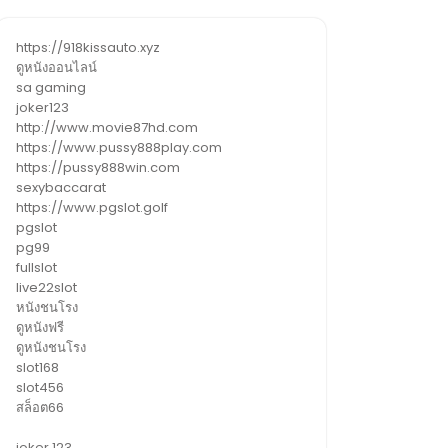
https://918kissauto.xyz
ดูหนังออนไลน์
sa gaming
joker123
http://www.movie87hd.com
https://www.pussy888play.com
https://pussy888win.com
sexybaccarat
https://www.pgslot.golf
pgslot
pg99
fullslot
live22slot
หนังชนโรง
ดูหนังฟรี
ดูหนังชนโรง
slot168
slot456
สล็อต66
joker 123