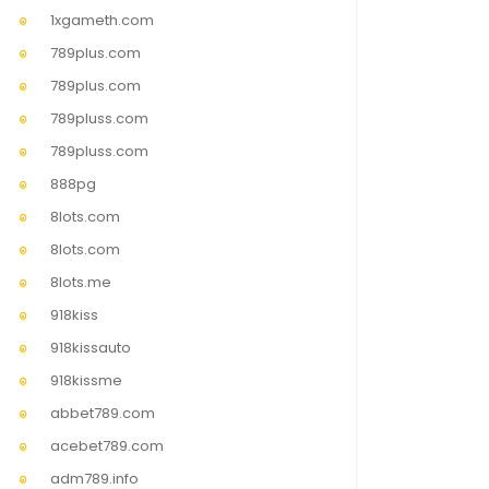
1xgameth.com
789plus.com
789plus.com
789pluss.com
789pluss.com
888pg
8lots.com
8lots.com
8lots.me
918kiss
918kissauto
918kissme
abbet789.com
acebet789.com
adm789.info