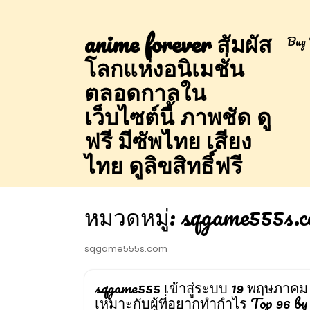
Skip
to
anime forever สัมผัส
content
Buy 
โลกแห่งอนิเมชั่น
ตลอดกาลใน
เว็บไซต์นี้ ภาพชัด ดู
ฟรี มีซัพไทย เสียง
ไทย ดูลิขสิทธิ์ฟรี
หมวดหมู่:
sqgame555s.
sqgame555s.com
sqgame555 เข้าสู่ระบบ 19 พฤษภาคม
เหมาะกับผู้ที่อยากทำกำไร Top 96 b