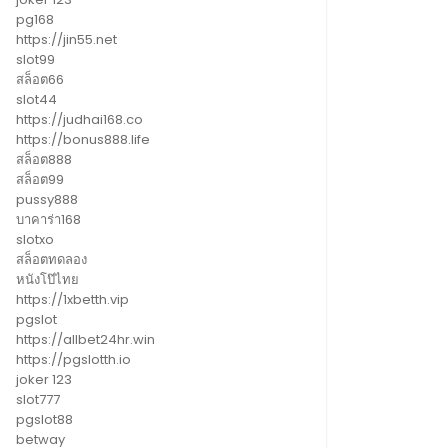
pg168
https://jin55.net
slot99
สล็อต66
slot44
https://judhai168.co
https://bonus888.life
สล็อต888
สล็อต99
pussy888
บาคาร่า168
slotxo
สล็อตทดลอง
หนังโป๊ไทย
https://1xbetth.vip
pgslot
https://allbet24hr.win
https://pgslotth.io
joker 123
slot777
pgslot88
betway