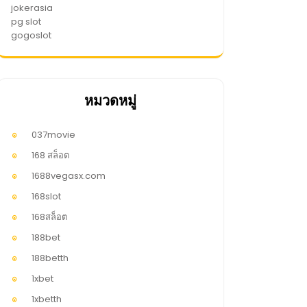
jokerasia
pg slot
gogoslot
หมวดหมู่
037movie
168 สล็อต
1688vegasx.com
168slot
168สล็อต
188bet
188betth
1xbet
1xbetth