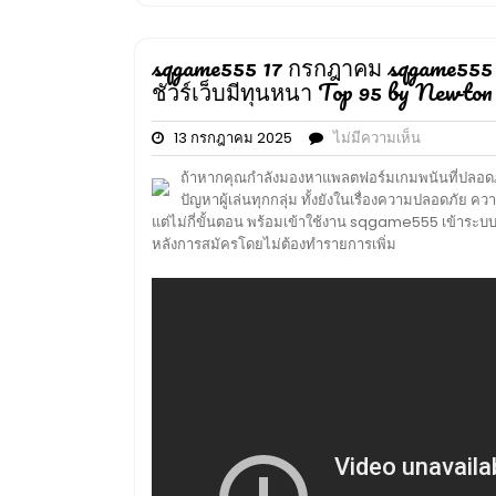
sqgame555 17 กรกฎาคม sqgame555 เข
ชัวร์เว็บมีทุนหนา Top 95 by Newton
13 กรกฎาคม 2025
ไม่มีความเห็น
ถ้าหากคุณกำลังมองหาแพลตฟอร์มเกมพนันที่ปลอดภ
ปัญหาผู้เล่นทุกกลุ่ม ทั้งยังในเรื่องความปลอดภัย ค
แต่ไม่กี่ขั้นตอน พร้อมเข้าใช้งาน sqgame555 เข้าระ
หลังการสมัครโดยไม่ต้องทำรายการเพิ่ม