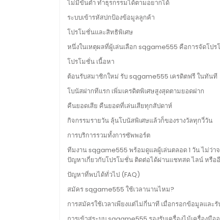
ไม่มีขั้นต่ำ ทำธุรกรรมได้ตามอยากได้
ระบบเข้ารหัสปกป้องข้อมูลลูกค้า
โปรโมชั่นและสิทธิพิเศษ
หนึ่งในเหตุผลที่ผู้เล่นเลือก sqgame555 คือการจัดโปรโ
โปรโมชั่น เนื้อหา
ต้อนรับสมาชิกใหม่ รับ sqgame555 เครดิตฟรี ในทันที
โบนัสฝากทีแรก เพิ่มเครดิตพิเศษสูงสุดตามยอดฝาก
คืนยอดเสีย คืนยอดที่เล่นเสียทุกสัปดาห์
กิจกรรมรายวัน ลุ้นโบนัสพิเศษแล้วก็ของรางวัลทุกวี่วัน
การบริการรวมทั้งการซัพพอร์ต
ทีมงาน sqgame555 พร้อมดูแลผู้เล่นตลอด 1 วัน ไม่ว่า
ปัญหาเกี่ยวกับโปรโมชั่น ติดต่อได้ผ่านแชทสด ไลน์ หรืออ
ปัญหาที่พบได้ทั่วไป (FAQ)
สมัคร sqgame555 ใช้เวลานานไหม?
การสมัครใช้เวลาเพียงแต่ไม่กี่นาที เมื่อกรอกข้อมูลและรั
การเข้าสู่ระบบ sqgame555 รองรับเครื่องไม้เครื่องมือ