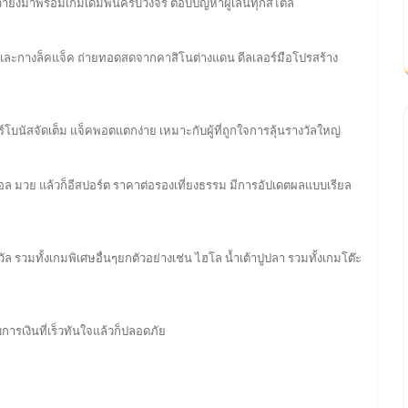
่ว่ายังมาพร้อมเกมเดิมพันครบวงจร ตอบปัญหาผู้เล่นทุกสไตล์
ร และกางล็คแจ็ค ถ่ายทอดสดจากคาสิโนต่างแดน ดีลเลอร์มือโปรสร้าง
นัสจัดเต็ม แจ็คพอตแตกง่าย เหมาะกับผู้ที่ถูกใจการลุ้นรางวัลใหญ่
บอล มวย แล้วก็อีสปอร์ต ราคาต่อรองเที่ยงธรรม มีการอัปเดตผลแบบเรียล
 รวมทั้งเกมพิเศษอื่นๆยกตัวอย่างเช่น ไฮโล น้ำเต้าปูปลา รวมทั้งเกมโต๊ะ
ารเงินที่เร็วทันใจแล้วก็ปลอดภัย