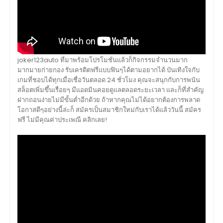
joker123auto ที่มาพร้อมโปรโมชั่นแล้วก็กิจกรรมจำนวนมาก
มากมายก่ายกอง รับเครดิตฟรีแบบฟินๆได้ตามอยากได้ บันเทิงใจกับ
เกมที่ชอบได้ทุกเมื่อเชื่อวันตลอด 24 ชั่วโมง คุณจะสนุกกับการพนัน
สล็อตเพิ่มขึ้นเรื่อยๆ มีแอดมินคอยดูแลตลอดระยะเวลา และก็ที่สำคัญ
ฝากถอนง่ายไม่มีขั้นต่ำอีกด้วย ถ้าหากคุณไม่ได้อยากต้องการพลาด
โอกาสดีๆอย่างนี้ล่ะก็ สมัครเป็นสมาชิกใหม่กับเราได้แล้ววันนี้ สมัคร
ฟรี ไม่มีคุณค่าประเพณี คลิกเลย!