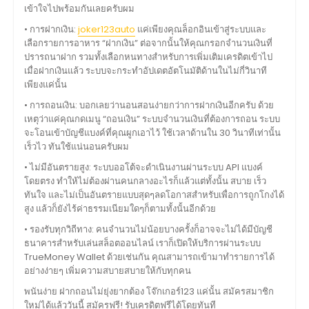
เข้าใจไปพร้อมกันเลยครับผม
• การฝากเงิน:
joker123auto
แค่เพียงคุณล็อกอินเข้าสู่ระบบและ
เลือกรายการอาหาร “ฝากเงิน” ต่อจากนั้นให้คุณกรอกจำนวนเงินที่
ปรารถนาฝาก รวมทั้งเลือกหนทางสำหรับการเพิ่มเติมเครดิตเข้าไป
เมื่อฝากเงินแล้ว ระบบจะกระทำอัปเดตอัตโนมัติด้านในไม่กี่วินาที
เพียงแค่นั้น
• การถอนเงิน: บอกเลยว่านอนสอนง่ายกว่าการฝากเงินอีกครับ ด้วย
เหตุว่าแค่คุณกดเมนู “ถอนเงิน” ระบบจำนวนเงินที่ต้องการถอน ระบบ
จะโอนเข้าบัญชีแบงค์ที่คุณผูกเอาไว้ ใช้เวลาด้านใน 30 วินาทีเท่านั้น
เร็วไว ทันใช้แน่นอนครับผม
• ไม่มีอันตรายสูง: ระบบออโต้จะดำเนินงานผ่านระบบ API แบงค์
โดยตรง ทำให้ไม่ต้องผ่านคนกลางอะไรก็แล้วแต่ทั้งนั้น สบาย เร็ว
ทันใจ และไม่เป็นอันตรายแบบสุดๆลดโอกาสสำหรับเพื่อการถูกโกงได้
สูง แล้วก็ยังไร้ค่าธรรมเนียมใดๆก็ตามทั้งนั้นอีกด้วย
• รองรับทุกวิถีทาง: คนจำนวนไม่น้อยบางครั้งก็อาจจะไม่ได้มีบัญชี
ธนาคารสำหรับเล่นสล็อตออนไลน์ เราก็เปิดให้บริการผ่านระบบ
TrueMoney Wallet ด้วยเช่นกัน คุณสามารถเข้ามาทำรายการได้
อย่างง่ายๆ เพิ่มความสบายสบายให้กับทุกคน
พนันง่าย ฝากถอนไม่ยุ่งยากต้อง โจ๊กเกอร์123 แค่นั้น สมัครสมาชิก
ใหม่ได้แล้ววันนี้ สมัครฟรี! รับเครดิตฟรีได้โดยทันที