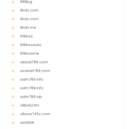
888pg
8lots.com
8lots.com
8lots.me
918kiss
918kissauto
918kissme
abbet789.com
acebet789.com
adm789.info
adm789.info
adm789.vip
allbet24hr
allone745s.com
alot666