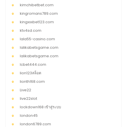
kimchibetbet.com
kingromans789.com
kingxxxbet123.com
ktv4sd.com
lala55-casino.com
lalikabetsgame.com
lalikabetsgame.com
lcbet444.com
lion123สล็อต
lionth168.com
Live22
live22slot
lockdown168 เข้าสู่ระบบ
london45
london6789.com