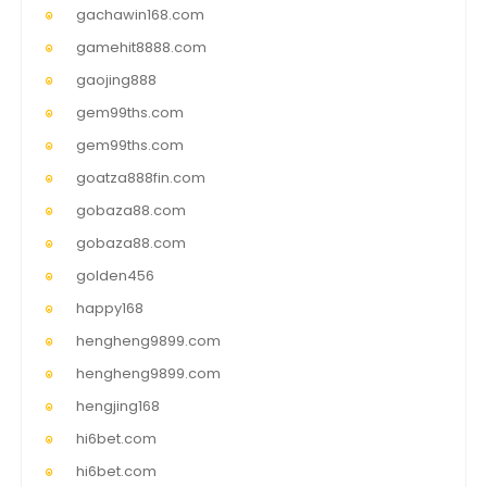
gachawin168.com
gamehit8888.com
gaojing888
gem99ths.com
gem99ths.com
goatza888fin.com
gobaza88.com
gobaza88.com
golden456
happy168
hengheng9899.com
hengheng9899.com
hengjing168
hi6bet.com
hi6bet.com