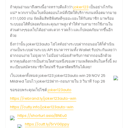
ถ้าคุณอ่านมาถึงตรงนี้อาจทราบดีแล้วว่า
joker123
เป็นอย่างไรกัน
แน่? พวกเราเป็นเว็บสล็อตออนไลน์ที่เปิดให้บริการเกมสล็อตมากมาย
กว่า 1,000 เกม จัดเต็มสิทธิพิเศษดีๆเยอะแยะให้กับสมาชิก มาพร้อม
ระบบออโต้ที่ปลอดภัยและคุณภาพสูง ทำให้ท่านสามารถใช้งานใน
ส่วนต่างๆของเว็บได้อย่างสะดวก รวดเร็ว และก็ปลอดภัยมากขึ้นอีก
ด้วย
ยิ่งกว่านั้น joker123auto ไฮไลท์อย่างระบบฝากถอนออโต้ก็ดำเนิน
งานเป็นระบบผ่านระบบ API ธนาคารรวมทั้ง Wallet รับประกันเลยว่า
ฝากถอนง่าย ไม่ยุ่งยาก ไม่มีอย่างน้อยสำหรับการฝากถอนอีกด้วย
หากคุณต้องการเป็นส่วนใดส่วนหนึ่งของความเพลิดเพลินในครั้งนี้ ลง
ทะเบียนสมัครสมาชิกใหม่ฟรี รับเครดิตฟรีกันได้เลย!
เว็บJokerทั้งหมด joker123 joker123auto.win 29 NOV 25
Mildred โอนไว joker123ฝาก-ถอนภายใน 3 วินาที Top 26
ขอขอบพระคุณเว็ปไซต์
joker123auto
https://rebrand.ly/joker123auto-win
https://cutly.info/joker123auto-win
https://shorturl.asia/BNEu0
https://cutt.ly/5rVG0ppy