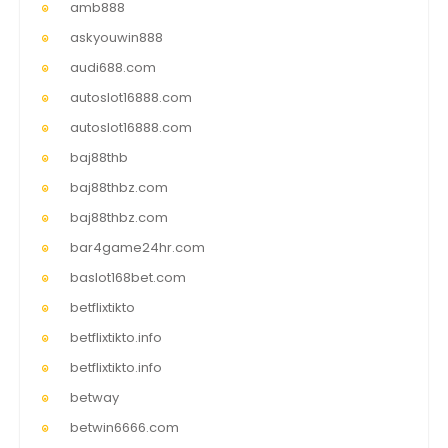
amb888
askyouwin888
audi688.com
autoslot16888.com
autoslot16888.com
baj88thb
baj88thbz.com
baj88thbz.com
bar4game24hr.com
baslot168bet.com
betflixtikto
betflixtikto.info
betflixtikto.info
betway
betwin6666.com