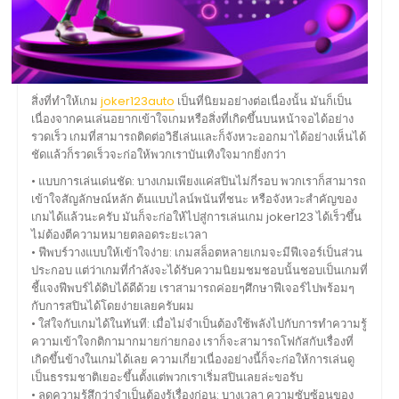
สิ่งที่ทำให้เกม
joker123auto
เป็นที่นิยมอย่างต่อเนื่องนั้น มันก็เป็น
เนื่องจากคนเล่นอยากเข้าใจเกมหรือสิ่งที่เกิดขึ้นบนหน้าจอได้อย่าง
รวดเร็ว เกมที่สามารถติดต่อวิธีเล่นและก็จังหวะออกมาได้อย่างเห็นได้
ชัดแล้วก็รวดเร็วจะก่อให้พวกเราบันเทิงใจมากยิ่งกว่า
• แบบการเล่นเด่นชัด: บางเกมเพียงแค่สปินไม่กี่รอบ พวกเราก็สามารถ
เข้าใจสัญลักษณ์หลัก ต้นแบบไลน์พนันที่ชนะ หรือจังหวะสำคัญของ
เกมได้แล้วนะครับ มันก็จะก่อให้ไปสู่การเล่นเกม joker123 ได้เร็วขึ้น
ไม่ต้องตีความหมายตลอดระยะเวลา
• ฟีพบร์วางแบบให้เข้าใจง่าย: เกมสล็อตหลายเกมจะมีฟีเจอร์เป็นส่วน
ประกอบ แต่ว่าเกมที่กำลังจะได้รับความนิยมชมชอบนั้นชอบเป็นเกมที่
ชี้แจงฟีพบร์ได้ดิบได้ดีด้วย เราสามารถค่อยๆศึกษาฟีเจอร์ไปพร้อมๆ
กับการสปินได้โดยง่ายเลยครับผม
• ใส่ใจกับเกมได้ในทันที: เมื่อไม่จำเป็นต้องใช้พลังไปกับการทำความรู้
ความเข้าใจกติกามากมายก่ายกอง เราก็จะสามารถโฟกัสกับเรื่องที่
เกิดขึ้นข้างในเกมได้เลย ความเกี่ยวเนื่องอย่างนี้ก็จะก่อให้การเล่นดู
เป็นธรรมชาติเยอะขึ้นตั้งแต่พวกเราเริ่มสปินเลยล่ะขอรับ
• ลดความรู้สึกว่าจำเป็นต้องรู้เรื่องก่อน: บางเวลา ความซับซ้อนของ