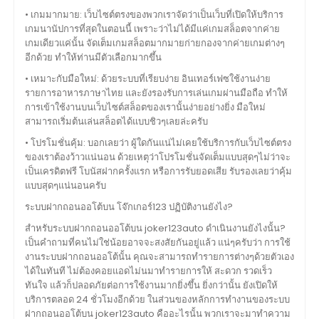
• เกมมากมาย: เว็บไซต์ตรงของพวกเราจัดว่าเป็นเว็บที่เปิดให้บริการ
เกมนานัปการที่สุดในตอนนี้ เพราะว่าไม่ได้มีแค่เกมสล็อตจากค่าย
เกมเดียวแค่นั้น จัดเต็มเกมสล็อตมากมายก่ายกองจากค่ายเกมต่างๆ
อีกด้วย ทำให้ท่านมีตัวเลือกมากขึ้น
• เหมาะกับมือใหม่: ด้วยระบบที่เรียบง่าย อินเทอร์เฟซใช้งานง่าย
รายการอาหารภาษาไทย และยังรองรับการเล่นเกมผ่านมือถือ ทำให้
การเข้าใช้งานบนเว็บไซต์สล็อตของเรานั้นง่ายอย่างยิ่ง มือใหม่
สามารถเริ่มต้นเล่นสล็อตได้แบบชิวๆเลยล่ะครับ
• โปรโมชั่นคุ้ม: บอกเลยว่า ผู้ใดกันแน่ไม่เคยใช้บริการกับเว็บไซต์ตรง
ของเราต้องว้าวแน่นอน ด้วยเหตุว่าโปรโมชั่นจัดเต็มแบบสุดๆไม่ว่าจะ
เป็นเครดิตฟรี โบนัสฝากครั้งแรก หรือการรับยอดเสีย รับรองเลยว่าคุ้ม
แบบสุดๆแน่นอนครับ
ระบบฝากถอนออโต้บน โจ๊กเกอร์123 ปฏิบัติงานยังไง?
สำหรับระบบฝากถอนออโต้บน joker123auto ดำเนินงานยังไงนั้น?
เป็นคำถามที่คนไม่ใช่น้อยอาจจะสงสัยกันอยู่แล้ว แน่ๆครับว่า การใช้
งานระบบฝากถอนออโต้นั้น คุณจะสามารถทำรายการต่างๆด้วยตัวเอง
ได้ในทันที ไม่ต้องคอยแอดไม่นมาทำรายการให้ สะดวก รวดเร็ว
ทันใจ แล้วก็ปลอดภัยต่อการใช้งานมากยิ่งขึ้น ยิ่งกว่านั้น ยังเปิดให้
บริการตลอด 24 ชั่วโมงอีกด้วย ในส่วนของหลักการทำงานของระบบ
ฝากถอนออโต้บน joker123auto คืออะไรนั้น พวกเราจะมาทำความ