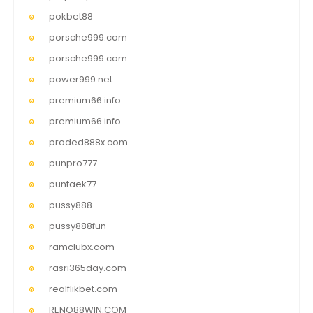
pokbet88
porsche999.com
porsche999.com
power999.net
premium66.info
premium66.info
proded888x.com
punpro777
puntaek77
pussy888
pussy888fun
ramclubx.com
rasri365day.com
realflikbet.com
RENO88WIN.COM