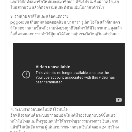
แจกให้อีกทั้งสมาชิกใหม่และสมาชิกเก่า มีทั้งโปรโมชั่นฝากครั้งแรก
โบนัสรายวัน แล้วก็กิจกรรมพิเศษที่ช่วยเพิ่มโอกาสได้กำไร
3. รวมเกมคาสิโนและสล็อตแตกง่าย
pggold88 เก็บเกมสล็อตยอดนิยม บาคาร่า รูเล็ต ไฮโล แล้วก็เกมคา
สิโนสดจากค่ายชั้นหนึ่ง เกมทั้งปวงถูกดีไซน์มาให้มีโอกาสชนะสูงแล้ว
ก็แจ็คพอตแตกง่าย ทำให้ผู้เล่นได้โอกาสลุ้นรางวัลใหญ่วันแล้ววันเล่า
4. ระบบฝากถอนอัตโนมัติ เร็วทันใจ
อีกหนึ่งจุดเด่นคือระบบฝากถอนอัตโนมัติที่รองรับทุกแบงค์ชั้นแนว
หน้าในไทยและก็ทรูวอเลท ทำให้การทำธุรกรรมทางการเงินสะดวก
แล้วก็ไม่เป็นอันตราย ผู้เล่นสามารถฝากถอนเงินได้ตลอด 24 ชั่วโมง