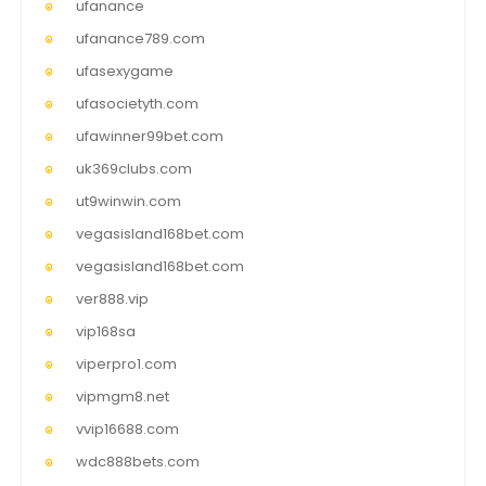
ufanance
ufanance789.com
ufasexygame
ufasocietyth.com
ufawinner99bet.com
uk369clubs.com
ut9winwin.com
vegasisland168bet.com
vegasisland168bet.com
ver888.vip
vip168sa
viperpro1.com
vipmgm8.net
vvip16688.com
wdc888bets.com