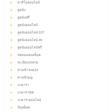
คาสิโนออนไลน์
ดูหนัง
ดูหนังฟรี
ดูหนังออนไลน์
ดูหนังออนไลน์ 037
ดูหนังออนไลน์ 4k
ดูหนังออนไลน์ฟรี
ทดลองเล่นสล็อต
ทะเบียนรถสวย
ทางเข้า live22
ทางเข้าpg
บาคาร่า
บาคาร่า168
บาคาร่าออนไลน์
ปั่นสล็อต