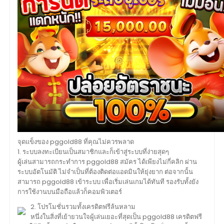
จุดแข็งของ pggold88 ที่คุณไม่ควรพลาด
1. ระบบลงทะเบียนเป็นสมาชิกและก็เข้าสู่ระบบที่ง่ายสุดๆ
ผู้เล่นสามารถกระทำการ pggold88 สมัคร ได้เพียงไม่กี่คลิก ผ่าน
ระบบอัตโนมัติ ไม่จำเป็นที่ต้องติดต่อแอดมินให้ยุ่งยาก ต่อจากนั้น
สามารถ pggold88 เข้าระบบ เพื่อเริ่มเล่นเกมได้ทันที รองรับทั้งยัง
การใช้งานบนมือถือแล้วก็คอมพิวเตอร์
2. โปรโมชั่นรวมทั้งเครดิตฟรีล้นหลาม
หนึ่งในสิ่งที่เย้ายวนใจผู้เล่นเยอะที่สุดเป็น pggold88 เครดิตฟรี