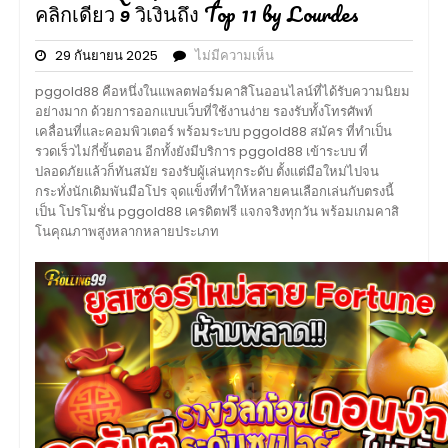
คลิกเดียว 9 วิเงินถึง Top 11 by Lourdes
29 กันยายน 2025
ไม่มีความเห็น
pggold88 คือหนึ่งในแพลตฟอร์มคาสิโนออนไลน์ที่ได้รับความนิยม
อย่างมาก ด้วยการออกแบบเว็บที่ใช้งานง่าย รองรับทั้งโทรศัพท์
เคลื่อนที่และคอมพิวเตอร์ พร้อมระบบ pggold88 สมัคร ที่ทำเป็น
รวดเร็วไม่กี่ขั้นตอน อีกทั้งยังมีบริการ pggold88 เข้าระบบ ที่
ปลอดภัยแล้วก็ทันสมัย รองรับผู้เล่นทุกระดับ ตั้งแต่มือใหม่ไปจน
กระทั่งนักเดิมพันมือโปร จุดแข็งที่ทำให้หลายคนเลือกเล่นกับตรงนี้
เป็น โปรโมชั่น pggold88 เครดิตฟรี แจกจริงทุกวัน พร้อมเกมคาสิ
โนคุณภาพสูงหลากหลายประเภท