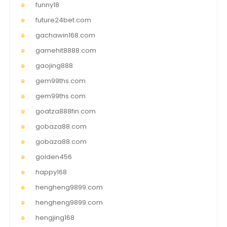
funny18
future24bet.com
gachawin168.com
gamehit8888.com
gaojing888
gem99ths.com
gem99ths.com
goatza888fin.com
gobaza88.com
gobaza88.com
golden456
happy168
hengheng9899.com
hengheng9899.com
hengjing168