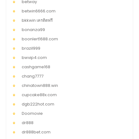
betway
betwin6666.com
bkkwin เครดิตฟรี
bonanza99
boonlert1688.com
brazil999
bwvip4.com
cashgame168
chang7777
chinatown888.win
cupcake88x.com
dgb222hot.com
Doomovie
dr888
dr888bet.com