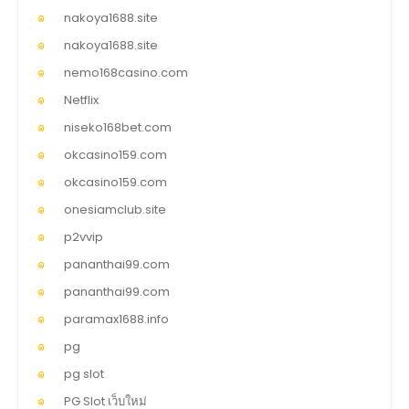
nakoya1688.site
nakoya1688.site
nemo168casino.com
Netflix
niseko168bet.com
okcasino159.com
okcasino159.com
onesiamclub.site
p2vvip
pananthai99.com
pananthai99.com
paramax1688.info
pg
pg slot
PG Slot เว็บใหม่