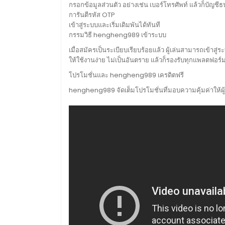
กรอกข้อมูลส่วนตัว อย่างเช่น เบอร์โทรศัพท์ แล้วก็บัญชี
การันตีรหัส OTP
เข้าสู่ระบบและเริ่มเดิมพันได้ทันที
กรรมวิธี hengheng989 เข้าระบบ
เมื่อสมัครเป็นระเบียบเรียบร้อยแล้ว ผู้เล่นสามารถเข้า
ให้ใช้งานง่าย ไม่เป็นอันตราย แล้วก็รองรับทุกแพลตฟอร์
โปรโมชั่นและ hengheng989 เครดิตฟรี
hengheng989 จัดเต็มโปรโมชั่นที่มอบความคุ้มค่าให้ผู้