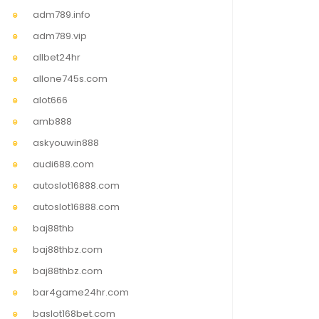
adm789.info
adm789.vip
allbet24hr
allone745s.com
alot666
amb888
askyouwin888
audi688.com
autoslot16888.com
autoslot16888.com
baj88thb
baj88thbz.com
baj88thbz.com
bar4game24hr.com
baslot168bet.com