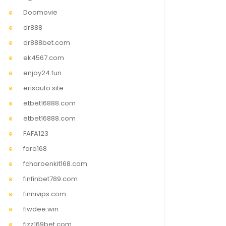
Doomovie
dr888
dr888bet.com
ek4567.com
enjoy24.fun
erisauto.site
etbet16888.com
etbet16888.com
FAFA123
faro168
fcharoenkit168.com
finfinbet789.com
finnivips.com
fiwdee.win
fizz169bet.com