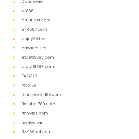
Doomovie
dr888
dr888bet.com
ek4567.com
enjoy24.fun
erisauto.site
etbet16888.com
etbet16888.com
FAFA123
faro168
fcharoenkit168.com
finfinbet789.com
finnivips.com
fiwdee.win
fizz169bet.com