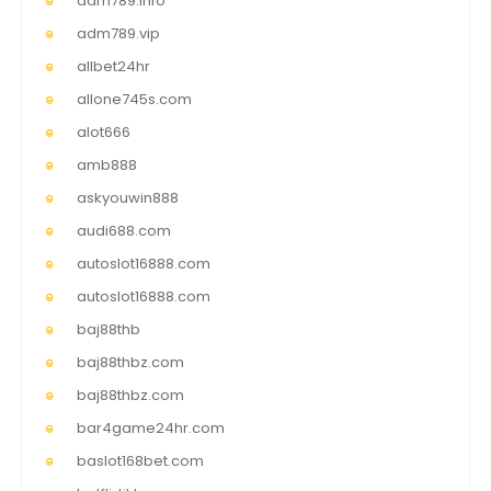
adm789.info
adm789.vip
allbet24hr
allone745s.com
alot666
amb888
askyouwin888
audi688.com
autoslot16888.com
autoslot16888.com
baj88thb
baj88thbz.com
baj88thbz.com
bar4game24hr.com
baslot168bet.com