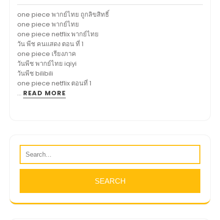
one piece พากย์ไทย ถูกลิขสิทธิ์
one piece พากย์ไทย
one piece netflix พากย์ไทย
วัน พีช คนแสดง ตอน ที่ 1
one piece เรียงภาค
วันพีช พากย์ไทย iqiyi
วันพีช bilibili
one piece netflix ตอนที่ 1
…
READ MORE