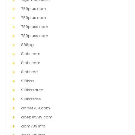
789plus.com
789plus.com
789pluss.com
789pluss.com
888pg
8lots.com
8lots.com
8lots.me
918kiss
918kissauto
918kissme
abbet789.com
acebet789.com
adm789.info