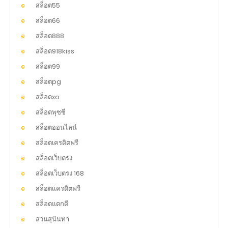
สล็อต55
สล็อต66
สล็อต888
สล็อต918kiss
สล็อต99
สล็อตpg
สล็อตxo
สล็อตพุซซี่
สล็อตออนไลน์
สล็อตเครดิตฟรี
สล็อตเว็บตรง
สล็อตเว็บตรง 168
สล็อตเเครดิตฟรี
สล็อตแตกดี
สวนสุนันทา