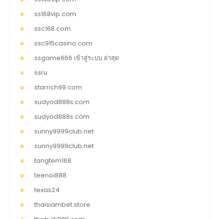
ss168vip.com
ssc168.com
ssc915casino.com
ssgame666 เข้าสู่ระบบ ล่าสุด
ssru
starrich99.com
sudyod888s.com
sudyod888s.com
sunny9999club.net
sunny9999club.net
tangtem168
teenoi888
texas24
thaisiambet.store