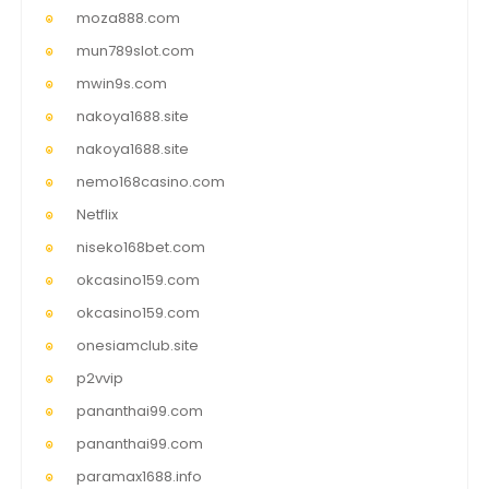
moza888.com
mun789slot.com
mwin9s.com
nakoya1688.site
nakoya1688.site
nemo168casino.com
Netflix
niseko168bet.com
okcasino159.com
okcasino159.com
onesiamclub.site
p2vvip
pananthai99.com
pananthai99.com
paramax1688.info