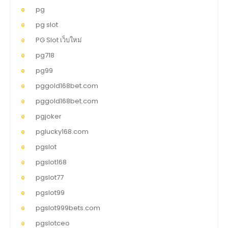
pg
pg slot
PG Slot เว็บใหม่
pg718
pg99
pggold168bet.com
pggold168bet.com
pgjoker
pglucky168.com
pgslot
pgslot168
pgslot77
pgslot99
pgslot999bets.com
pgslotceo