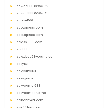
sawan888 ทดลองเล่น
sawan888 ทดลองเล่น
sbobet168
sbotop1688.com
sbotop1688.com
sclass8888.com
scr888
sexxybet168-casino.com
sexy168
sexyauto168
sexygame
sexygame1688
sexygameplus.me
shinobi24hr.com
sing55fun.com