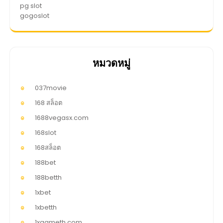
pg slot
gogoslot
หมวดหมู่
037movie
168 สล็อต
1688vegasx.com
168slot
168สล็อต
188bet
188betth
1xbet
1xbetth
1xgameth.com