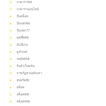
บาคาร่า168
บาคาร่าออนไลน์
ปั่นสล็อต
ปั่นแตก66
ปั่นแตก77
พุซซี่888
มันนี่เกม
ยูฟ่าเบท
รอยัล558
รับทำเว็บพนัน
ราชภัฏสวนสุนันทา
สปอร์ตบุ๊ก
สล็อต
สล็อต168
สล็อต456