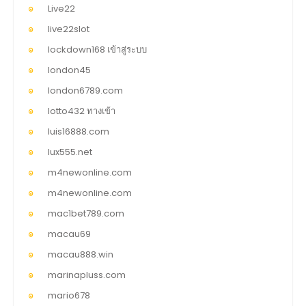
Live22
live22slot
lockdown168 เข้าสู่ระบบ
london45
london6789.com
lotto432 ทางเข้า
luis16888.com
lux555.net
m4newonline.com
m4newonline.com
mac1bet789.com
macau69
macau888.win
marinapluss.com
mario678