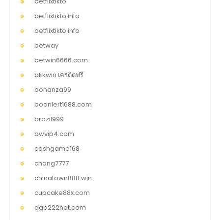
betflixtikto
betflixtikto.info
betflixtikto.info
betway
betwin6666.com
bkkwin เครดิตฟรี
bonanza99
boonlert1688.com
brazil999
bwvip4.com
cashgame168
chang7777
chinatown888.win
cupcake88x.com
dgb222hot.com