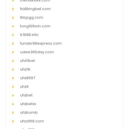
thehulk888.com
tia8kingbet.com
tkbpgg.com
tong168win.com
tr1688.info
tunder88express.com
udee365day.com
ufa11bet
ufa11k
ufa8997
ufa9
ufabet
ufabetxx
ufabomb
ufad168.com