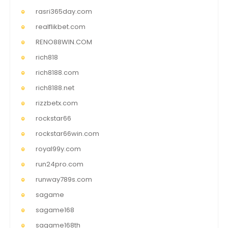
rasri365day.com
realflikbet.com
RENO88WIN.COM
rich818
rich8188.com
rich8188.net
rizzbetx.com
rockstar66
rockstar66win.com
royal99y.com
run24pro.com
runway789s.com
sagame
sagame168
sagame168th