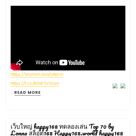
https://shorturl.asia/y8pUv
https://t.co/BGW7u712aV
…
READ MORE
เว็บใหญ่ happy168 ทดลองเล่น Top 70 by
Lonna สล็อต168 Happy168.world happy168