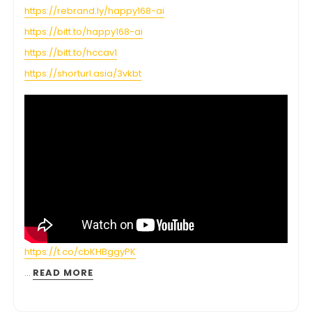
https://rebrand.ly/happy168-ai
https://bitt.to/happy168-ai
https://bitt.to/hccav1
https://shorturl.asia/3vkbt
https://t.co/cbKHBggyPK
…
READ MORE