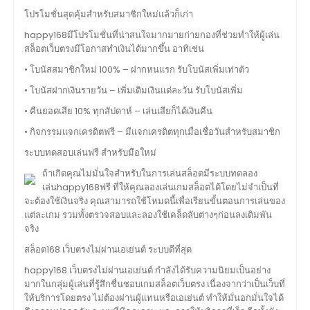
โปรโมชั่นสุดคุ้มสำหรับสมาชิกใหม่แล้วก็เก่า
happy168มีโปรโมชั่นที่น่าสนใจมากมายก่ายกองที่ช่วยทำให้ผู้เล่น
สล็อตเว็บตรงมีโอกาสทำเงินได้มากขึ้น อาทิเช่น
• โบนัสสมาชิกใหม่ 100% – ฝากหนแรก รับโบนัสเพิ่มเท่าตัว
• โบนัสฝากเงินรายวัน – เพิ่มเติมเงินแต่ละวัน รับโบนัสเพิ่ม
• คืนยอดเสีย 10% ทุกสัปดาห์ – เล่นเสียก็ได้เงินคืน
• กิจกรรมแจกเครดิตฟรี – มีแจกเครดิตทุกเมื่อเชื่อวันสำหรับสมาชิก
ระบบทดสอบเล่นฟรี สำหรับมือใหม่
ถ้าเกิดคุณไม่มั่นใจสำหรับในการเล่นสล็อตมีระบบทดลอง
เล่นhappy168ฟรี ที่ให้คุณลองเล่นเกมสล็อตได้โดยไม่จำเป็นที่
จะต้องใช้เงินจริง คุณสามารถใช้โหมดนี้เพื่อเรียนขั้นตอนการเล่นของ
แต่ละเกม รวมทั้งตรวจสอบและลองใช้เคล็ดลับต่างๆก่อนลงเดิมพัน
จริง
สล็อต168 เว็บตรงไม่ผ่านเอเย่นต์ ระบบดีที่สุด
happy168 เว็บตรงไม่ผ่านเอเย่นต์ กำลังได้รับความนิยมเป็นอย่าง
มากในกลุ่มผู้เล่นที่รู้สึกชื่นชอบเกมสล็อตเว็บตรง เนื่องจากว่าเป็นเว็บที่
ให้บริการโดยตรง ไม่ต้องผ่านผู้แทนหรือเอเย่นต์ ทำให้มั่นอกมั่นใจได้