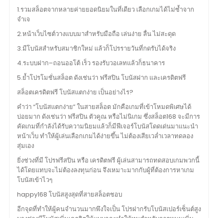
1.รวมสล็อตจากหลายค่ายยอดนิยมในที่เดียว เลือกเกมได้ไม่ซ้ำจาก
จำเจ
2.หน้าเว็บไซต์วางแบบมาสำหรับมือถือ เล่นง่าย ลื่น ไม่สะดุด
3.มีโบนัสสำหรับสมาชิกใหม่ แล้วก็โปรรายวันที่กดรับได้จริง
4.ระบบฝาก–ถอนออโต้ เร็ว รองรับวอเลทแล้วก็ธนาคาร
5.ย้ำโปรโมชั่นสล็อต ดังเช่นว่า ฟรีสปิน โบนัสฝาก และเครดิตฟรี
สล็อตเครดิตฟรี โบนัสแตกง่าย เป็นอย่างไร?
คำว่า “โบนัสแตกง่าย” ในสายสล็อต มักคือเกมที่เข้าโหมดพิเศษได้
บ่อยมาก ดังเช่นว่า ฟรีสปิน ตัวคูณ หรือไม่นิเกม ซึ่งสล็อต168 จะมีการ
คัดเกมที่กำลังได้รับความนิยมแล้วก็มีฟีเจอร์โบนัสโดดเด่นมาแนะนำ
หน้าเว็บ ทำให้ผู้เล่นเลือกเกมได้ง่ายขึ้น ไม่ต้องเสียเวล่ำเวลาทดลอง
สุ่มเอง
ยิ่งช่วงที่มี โปรฟรีสปิน หรือ เครดิตฟรี ผู้เล่นสามารถทดสอบเกมพวกนี้
ได้โดยแทบจะไม่ต้องลงทุนก่อน จึงเหมาะมากกับผู้ที่ต้องการหาเกม
โบนัสเข้าไวๆ
happy168 โบนัสสูงสุดที่สายสล็อตชอบ
อีกจุดที่ทำให้ผู้คนจำนวนมากพึงใจเป็น โปรฝากรับโบนัสเปอร์เซ็นต์สูง