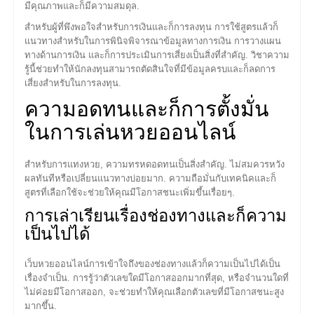
มีคุณภาพและก็มีความสมดุล.
สำหรับผู้ที่พึงพอใจสำหรับการเงินและก็การลงทุน การใช้สูตรแล้วก็
แนวทางสำหรับในการพินิจพิจารณาข้อมูลทางการเงิน การวางแผน
ทางด้านการเงิน และก็การประเมินการเสี่ยงเป็นสิ่งที่สำคัญ. วิชาความ
รู้นี้ช่วยทำให้นักลงทุนสามารถตัดสินใจที่มีข้อมูลครบและก็ลดการ
เสี่ยงสำหรับในการลงทุน.
ความอดทนและก็การตั้งมั่น
ในการเล่นหวยออนไลน์
สำหรับการแทงหวย, ความทรหดอดทนเป็นสิ่งสำคัญ. ไม่สมควรหวัง
ผลทันทีหรือเปลี่ยนแนวทางบ่อยมาก. ความถือมั่นกับเทคนิคและก็
สูตรที่เลือกใช้จะช่วยให้คุณมีโอกาสชนะเพิ่มขึ้นเรื่อยๆ.
การเล่าเรียนเรื่องช่องทางและก็ความ
เป็นไปได้
เว็บหวยออนไลน์การเข้าใจถึงของช่องทางแล้วก็ความเป็นไปได้เป็น
เรื่องจำเป็น. การรู้ว่าตัวเลขใดมีโอกาสออกมากที่สุด, หรือจำนวนใดที่
ไม่ค่อยมีโอกาสออก, จะช่วยทำให้คุณเลือกตัวเลขที่มีโอกาสชนะสูง
มากขึ้น.