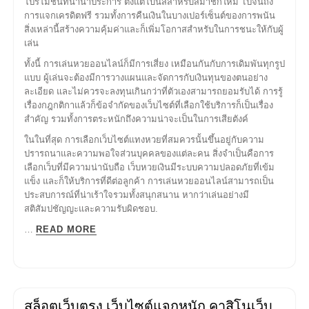
โปรโมชั่นที่นานาประการ ตั้งแต่โบนัสสำหรับสมาชิกใหม่ ไปจนถึง
การแจกเครดิตฟรี รวมทั้งการคืนเงินในบางเปอร์เซ็นต์ของการพนัน
สิ่งเหล่านี้สร้างความคุ้มค่าและก็เพิ่มโอกาสสำหรับในการชนะให้กับผู้
เล่น
ทั้งนี้ การเล่นหวยออนไลน์ก็มีการเสี่ยง เหมือนกันกับการเดิมพันทุกรูป
แบบ ผู้เล่นจะต้องมีการวางแผนและจัดการกับเงินทุนของตนอย่าง
ละเอียด และไม่ควรจะลงทุนเกินกว่าที่ตัวเองสามารถยอมรับได้ การรู้
เรื่องกฎกติกาแล้วก็ข้อจำกัดของเว็บไซต์ที่เลือกใช้บริการก็เป็นเรื่อง
สำคัญ รวมทั้งการตระหนักถึงความน่าจะเป็นในการเสียตังค์
ในในที่สุด การเลือกเว็บไซต์แทงหวยที่สมควรนั้นขึ้นอยู่กับความ
ปรารถนาและความพอใจส่วนบุคคลของแต่ละคน สิ่งจำเป็นคือการ
เลือกเว็บที่มีความน่านับถือ เว็บหวยเงินมีระบบความปลอดภัยที่เข้ม
แข็ง และก็ให้บริการที่ดีต่อลูกค้า การเล่นหวยออนไลน์สามารถเป็น
ประสบการณ์ที่น่าเร้าใจรวมทั้งสนุกสนาน หากว่าเล่นอย่างมี
สติสัมปชัญญะและความรับผิดชอบ.
…
READ MORE
สล็อตเว็บตรง เว็บไซต์แจกหนัก คาสิโนเว็บ