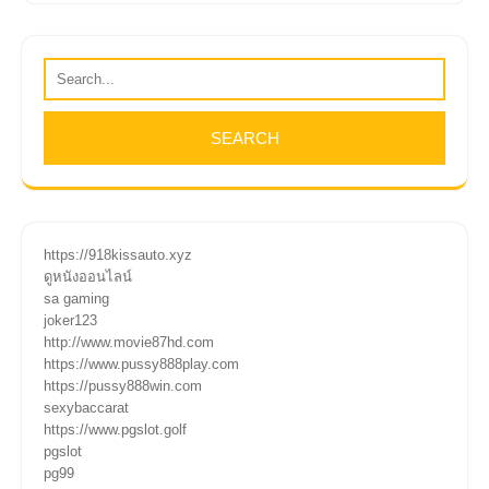
https://918kissauto.xyz
ดูหนังออนไลน์
sa gaming
joker123
http://www.movie87hd.com
https://www.pussy888play.com
https://pussy888win.com
sexybaccarat
https://www.pgslot.golf
pgslot
pg99