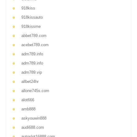
918kiss
918kissauto
918kissme
abbet789.com
acebet789.com
adm789.info
adm789.info
adm789.vip
allbet24hr
allone745s.com
alot666
amb888
askyouwin888
audi688.com
autoslot16888.com