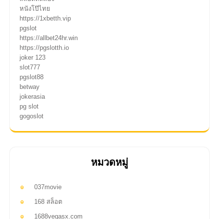
หนังโป๊ไทย
https://1xbetth.vip
pgslot
https://allbet24hr.win
https://pgslotth.io
joker 123
slot777
pgslot88
betway
jokerasia
pg slot
gogoslot
หมวดหมู่
037movie
168 สล็อต
1688vegasx.com