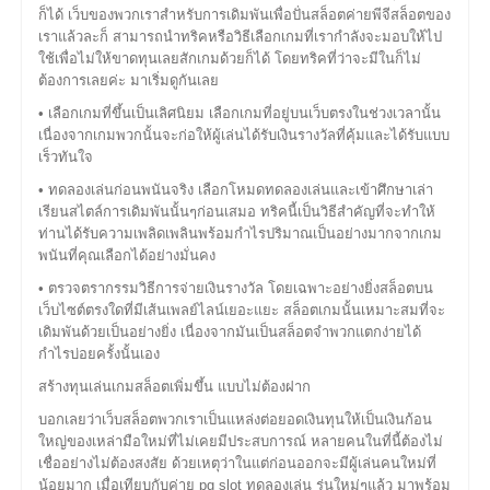
ก็ได้ เว็บของพวกเราสำหรับการเดิมพันเพื่อปั่นสล็อตค่ายพีจีสล็อตของ
เราแล้วละก็ สามารถนำทริคหรือวิธีเลือกเกมที่เรากำลังจะมอบให้ไป
ใช้เพื่อไม่ให้ขาดทุนเลยสักเกมด้วยก็ได้ โดยทริคที่ว่าจะมีในก็ไม่
ต้องการเลยค่ะ มาเริ่มดูกันเลย
• เลือกเกมที่ขึ้นเป็นเลิศนิยม เลือกเกมที่อยู่บนเว็บตรงในช่วงเวลานั้น
เนื่องจากเกมพวกนั้นจะก่อให้ผู้เล่นได้รับเงินรางวัลที่คุ้มและได้รับแบบ
เร็วทันใจ
• ทดลองเล่นก่อนพนันจริง เลือกโหมดทดลองเล่นและเข้าศึกษาเล่า
เรียนสไตล์การเดิมพันนั้นๆก่อนเสมอ ทริคนี้เป็นวิธีสำคัญที่จะทำให้
ท่านได้รับความเพลิดเพลินพร้อมกำไรปริมาณเป็นอย่างมากจากเกม
พนันที่คุณเลือกได้อย่างมั่นคง
• ตรวจตรากรรมวิธีการจ่ายเงินรางวัล โดยเฉพาะอย่างยิ่งสล็อตบน
เว็บไซต์ตรงใดที่มีเส้นเพลย์ไลน์เยอะแยะ สล็อตเกมนั้นเหมาะสมที่จะ
เดิมพันด้วยเป็นอย่างยิ่ง เนื่องจากมันเป็นสล็อตจำพวกแตกง่ายได้
กำไรบ่อยครั้งนั้นเอง
สร้างทุนเล่นเกมสล็อตเพิ่มขึ้น แบบไม่ต้องฝาก
บอกเลยว่าเว็บสล็อตพวกเราเป็นแหล่งต่อยอดเงินทุนให้เป็นเงินก้อน
ใหญ่ของเหล่ามือใหม่ที่ไม่เคยมีประสบการณ์ หลายคนในที่นี้ต้องไม่
เชื่ออย่างไม่ต้องสงสัย ด้วยเหตุว่าในแต่ก่อนออกจะมีผู้เล่นคนใหม่ที่
น้อยมาก เมื่อเทียบกับค่าย pg slot ทดลองเล่น รุ่นใหม่ๆแล้ว มาพร้อม