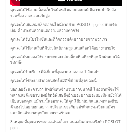
คุณจะได้ใช้งานสล็อตเว็บไซต์ตรงไม่ผ่านเอเย่นต์ มีความน่านับถือ
รวมทั้งความปลอดภัยสูง
คุณจะได้เล่นเกมสล็อตออนไลน์จากค่าย PGSLOT pgslot แบบจัด
เต็ม ค้ำประกันความแตกง่ายแล้วก็แตกจริง
คุณจะได้รับโปรโมชั่นและก็กิจกรรมดีๆมากมายจากพวกเรา
คุณจะได้ใช้งานเว็บที่มีประสิทธิภาพสูง เล่นสล็อตได้อย่างสบายใจ
คุณจะได้ทดลองใช้ระบบทดสอบเล่นสล็อตที่เสถียรที่สุด ฝึกฝนเล่นได้
ไม่มีกั๊ก
คุณจะได้รับบริการที่ดีเยี่ยมที่สุดจากเราตลอด 1 วันแน่ๆ
คุณจะได้ใช้ระบบฝากถอนอัตโนมัติที่เยี่ยมที่สุดขณะนี้
บอกเลยจ้ะนะครับว่า สิทธิพิเศษจำนวนมากขนาดนี้ ไม่อยากที่จะให้
พลาดเลยจ้ะขอรับ ยังมีสิทธิพิเศษดีๆอีกเยอะมากเยอะแยะที่ผมยังมิได้
เขียนบอกคุณ แม้กระนั้นอยากจะให้คุณได้มาสัมผัสและทดลองด้วย
ตัวเองไปเลย บอกเลยว่า จับใจแน่ๆขอรับ อย่าลืมลงทะเบียนสมัคร
สมาชิกแล้วมาสนุกกับพวกเราครับผม
3 เหตุผลที่คุณควรทดลองเล่นสล็อตก่อนลงในสนามจริงกับ PGSLOT
pgslot