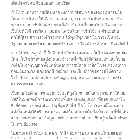
เต้นสำหรับคนที่ชอบพอการลุ้นโชค
เว็บไซต์แทงหวยเปิดใหม่มักจะมีการพรีเซนเทชั่นฟีเจอร์ที่น่าสนใจ
ได้แก่ การมีหวยให้เลือกจำนวนมาก, ระบบการพนันที่ง่ายอย่างยิ่ง
ระบบธนาคารที่ปลอดภัย รวมทั้งโปรโมชั่นที่น่าสนใจหัวใจ. หลาย
เว็บไซต์ยังมีการพัฒนาแอพพลิเคชันในการเข้าใช้งานผ่านมือถือ
ทำให้ผู้เล่นสามารถเข้าร่วมพนันได้ทุกที่ทุกเวลา ไม่ว่าจะเป็นหวย
รัฐบาล ลอตเตอรี่ลาว ลอตเตอรี่ฮานอย หรือแม้กระทั่งสลากกินแบ่งยี่กี
การให้บริการลูกค้าก็เป็นอีกหนึ่งลักษณะเด่นของเว็บไซต์แทงหวยเปิด
ใหม่ เว็บไซต์หลายแห่งมีคณะทำงานที่พร้อมให้คำแนะนำแล้วก็ช่วย
เหลือในทุกๆปัญหา ตั้งแต่ขั้นตอนการสมัครสมาชิก ไปจนกระทั่งการ
ถอนเงินรางวัล นอกจากนี้ ยังมีระบบระเบียบการจัดการที่ให้ความ
ใส่ใจกับความปลอดภัยของข้อมูลส่วนบุคคลและก็แนวทางการทำ
ธุรกรรมทางการเงิน
เว็บหวยเงินด้วยการแข่งขันชิงชัยที่สูงในตลาดเว็บแทงหวย ทำให้เว็บ
ไซต์ใหม่ๆต้องมีการพัฒนารวมทั้งปรับแต่งอยู่เสมอ เพื่อตอบสนองใน
สิ่งที่ต้องการของผู้เล่นเจริญที่สุด สิ่งนี้ทำให้เว็บไซต์เหล่านี้ไม่เฉพาะ
แต่เป็นแหล่งให้บริการแทงหวยแค่นั้น แม้กระนั้นยังเป็นสถานที่ที่ผู้เล่น
สามารถเข้ามาแลกข้อมูล แชร์ประสบการณ์ และเรียนรู้เคล็ดลับต่างๆ
ในการเสี่ยงดวง
ในส่วนของโปรโมชั่น หลายเว็บไซต์มีการพรีเซนเทชั่นโบนัสแล้วก็