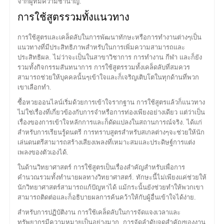
จากผู้ที่มีความชำนาญ.
การใช้สูตรรวมทั้งแนวทาง
การใช้สูตรและเคล็ดลับในการพัฒนาทักษะหรือการทำงานต่างๆเป็น
แนวทางที่มีประสิทธิภาพสำหรับในการเพิ่มความสามารถและ
ประสิทธิผล. ไม่ว่าจะเป็นในสาขาวิชาการ การทำงาน กีฬา และก็ยัง
รวมทั้งกิจกรรมสันทนาการ การใช้สูตรรวมทั้งเคล็ดลับที่สมควร
สามารถช่วยให้บุคคลนั้นๆเข้าใจและก็เจริญเติบโตในทุกด้านที่พวก
เขาเลือกทำ.
ซื้อหวยออนไลน์เริ่มด้วยการเข้าใจรากฐาน การใช้สูตรแล้วก็แนวทาง
ไม่ใช่เรื่องที่เกี่ยวข้องกับการจำหรือการท่องเพียงอย่างเดียว แต่ว่าเป็น
เรื่องของการเข้าใจหลักการและก็ดัดแปลงในสถานการณ์จริง. ได้แก่
สำหรับการเรียนรู้ดนตรี การทราบสูตรสำหรับสเกลต่างๆจะช่วยให้นัก
เล่นดนตรีสามารถสร้างเสียงเพลงที่เหมาะสมและประดิษฐ์การแต่ง
เพลงของตัวเองได้.
ในด้านวิทยาศาสตร์ การใช้สูตรเป็นเรื่องสำคัญสำหรับเพื่อการ
คำนวณรวมทั้งทำนายผลทางวิทยาศาสตร์. ทักษะนี้ไม่เพียงแค่ช่วยให้
นักวิทยาศาสตร์สามารถแก้ปัญหาได้ แม้กระนั้นยังช่วยทำให้พวกเขา
สามารถติดต่อและก็อธิบายผลการค้นคว้าให้กับผู้อื่นเข้าใจได้ง่าย.
สำหรับการปฏิบัติงาน การใช้เคล็ดลับในการจัดแจงเวลาและ
ทรัพยากรมีความหมายเป็นอย่างมาก. การจัดลำดับจุดสำคัญของงาน