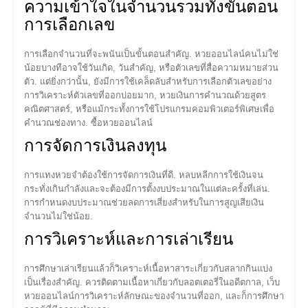
ความเข้าใจในจำนวนรวมทั้งขั้นตอน
การเลือกเลข
การเลือกจำนวนที่จะพนันเป็นขั้นตอนสำคัญ. หวยออนไลน์คนไม่ใช่
น้อยบางทีอาจใช้วันเกิด, วันสำคัญ, หรือตัวเลขที่สื่อความหมายส่วน
ตัว. แต่ยิ่งกว่านั้น, ยังมีการใช้เคล็ดลับสำหรับการเลือกตัวเลขอย่าง
การวิเคราะห์ตัวเลขที่ออกบ่อยมาก, หวยเงินการคำนวณด้วยสูตร
คณิตศาสตร์, หรือแม้กระทั้งการใช้โปรแกรมคอมพิวเตอร์พิเศษเพื่อ
คำนวณช่องทาง. ซื้อหวยออนไลน์
การจัดการเงินลงทุน
การแทงหวยจำต้องใช้การจัดการเงินที่ดี. หลบหลีกการใช้เงินจน
กระทั่งเกินกำลังและจะต้องมีการตั้งงบประมาณในแต่ละครั้งที่เล่น.
การกำหนดงบประมาณช่วยลดการเสี่ยงสำหรับในการสูญเสียเงิน
จำนวนไม่ใช่น้อย.
การวิเคราะห์และการเล่าเรียน
การศึกษาเล่าเรียนแล้วก็วิเคราะห์เนื้อหาสาระเกี่ยวกับสลากกินแบ่ง
เป็นเรื่องสำคัญ. ควรติดตามเนื้อหาเกี่ยวกับลอตเตอรี่ในอดีตกาล, เว็บ
หวยออนไลน์การวิเคราะห์ลักษณะของจำนวนที่ออก, และก็การศึกษา