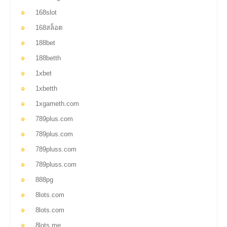
168slot
168สล็อต
188bet
188betth
1xbet
1xbetth
1xgameth.com
789plus.com
789plus.com
789pluss.com
789pluss.com
888pg
8lots.com
8lots.com
8lots.me