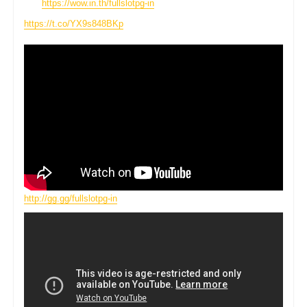
https://wow.in.th/fullslotpg-in
https://t.co/YX9s848BKp
http://gg.gg/fullslotpg-in