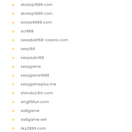
sbotop1688.com
sbotop1688.com
sclass8888.com
scr888
sexxybet168-casino.com
sexy168
sexyauto168
sexygame
sexygame1688
sexygameplus.me
shinobi24hr.com
sing55fun.com
six9game
six9game.win
sky2899.com