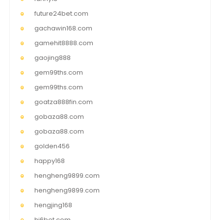
future24bet.com
gachawin168.com
gamehit8888.com
gaojing888
gem99ths.com
gem99ths.com
goatza888fin.com
gobaza88.com
gobaza88.com
golden456
happy168
hengheng9899.com
hengheng9899.com
hengjing168
hi6bet.com