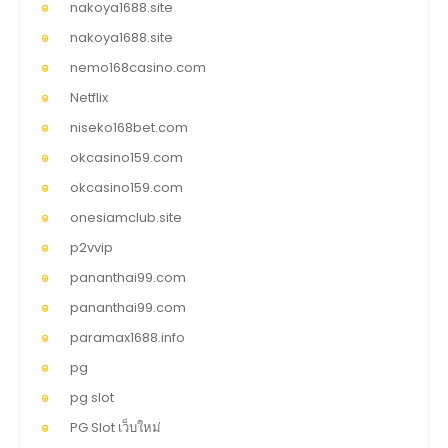
nakoya1688.site
nakoya1688.site
nemo168casino.com
Netflix
niseko168bet.com
okcasino159.com
okcasino159.com
onesiamclub.site
p2vvip
pananthai99.com
pananthai99.com
paramax1688.info
pg
pg slot
PG Slot เว็บใหม่