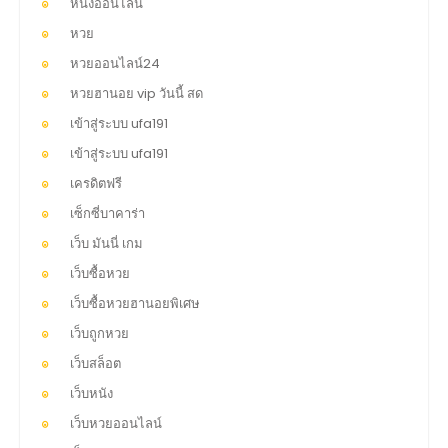
หนังออนไลน์
หวย
หวยออนไลน์24
หวยฮานอย vip วันนี้ สด
เข้าสู่ระบบ ufa191
เข้าสู่ระบบ ufa191
เครดิตฟรี
เซ็กซี่บาคาร่า
เว็บ มันนี่ เกม
เว็บซื้อหวย
เว็บซื้อหวยฮานอยพิเศษ
เว็บถูกหวย
เว็บสล็อต
เว็บหนัง
เว็บหวยออนไลน์