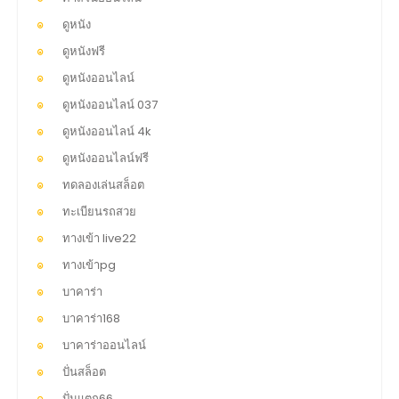
ดูหนัง
ดูหนังฟรี
ดูหนังออนไลน์
ดูหนังออนไลน์ 037
ดูหนังออนไลน์ 4k
ดูหนังออนไลน์ฟรี
ทดลองเล่นสล็อต
ทะเบียนรถสวย
ทางเข้า live22
ทางเข้าpg
บาคาร่า
บาคาร่า168
บาคาร่าออนไลน์
ปั่นสล็อต
ปั่นแตก66