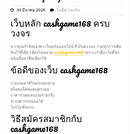
30 มีนาคม 2025
ไม่มีความเห็น
เว็บหลัก cashgame168 ครบ
วงจร
หากคุณกำลังมองหา เว็บพนันออนไลน์ ที่ มั่นคง และ รวมทุกการเดิม
พันไว้ที่เดียว ต้องไม่พลาด
cashgame168
เพราะเราคือ เว็บที่นัก
พนันมืออาชีพเลือกใช้
ข้อดีของเว็บ cashgame168
รวมเกมคาสิโนครบทุกค่าย
สล็อตแจ็คพอตแตกบ่อย
บาคาร่าสดเล่นง่ายจ่ายจริง
ระบบฝากถอนออโต้
โปรโมชั่นแรง
วิธีสมัครสมาชิกกับ
cashgame168