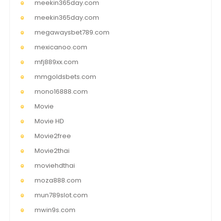
meekin365day.com
meekin365day.com
megawaysbet789.com
mexicanoo.com
mfj889xx.com
mmgoldsbets.com
mono16888.com
Movie
Movie HD
Movie2free
Movie2thai
moviehdthai
moza888.com
mun789slot.com
mwin9s.com