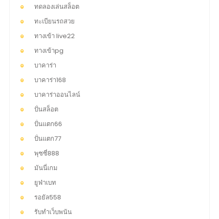
ทดลองเล่นสล็อต
ทะเบียนรถสวย
ทางเข้า live22
ทางเข้าpg
บาคาร่า
บาคาร่า168
บาคาร่าออนไลน์
ปั่นสล็อต
ปั่นแตก66
ปั่นแตก77
พุซซี่888
มันนี่เกม
ยูฟ่าเบท
รอยัล558
รับทำเว็บพนัน