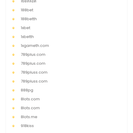
168สล็อต
188bet
188betth
1xbet
1xbetth
1xgameth.com
789plus.com
789plus.com
789pluss.com
789pluss.com
888pg
8lots.com
8lots.com
8lots.me
918kiss