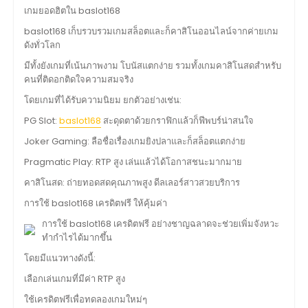
เกมยอดฮิตใน baslot168
baslot168 เก็บรวบรวมเกมสล็อตและก็คาสิโนออนไลน์จากค่ายเกม
ดังทั่วโลก
มีทั้งยังเกมที่เน้นภาพงาม โบนัสแตกง่าย รวมทั้งเกมคาสิโนสดสำหรับ
คนที่ติดอกติดใจความสมจริง
โดยเกมที่ได้รับความนิยม ยกตัวอย่างเช่น:
PG Slot:
baslot168
สะดุดตาด้วยกราฟิกแล้วก็ฟีพบร์น่าสนใจ
Joker Gaming: ลือชื่อเรื่องเกมยิงปลาและก็สล็อตแตกง่าย
Pragmatic Play: RTP สูง เล่นแล้วได้โอกาสชนะมากมาย
คาสิโนสด: ถ่ายทอดสดคุณภาพสูง ดีลเลอร์สาวสวยบริการ
การใช้ baslot168 เครดิตฟรี ให้คุ้มค่า
การใช้ baslot168 เครดิตฟรี อย่างชาญฉลาดจะช่วยเพิ่มจังหวะ
ทำกำไรได้มากขึ้น
โดยมีแนวทางดังนี้:
เลือกเล่นเกมที่มีค่า RTP สูง
ใช้เครดิตฟรีเพื่อทดลองเกมใหม่ๆ