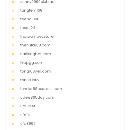
sunny9999club.net
tangtem168
teenoi888
texas24
thaisiambet.store
thehulk888.com
tia8kingbet.com
tkbpgg.com
tong168win.com
tr1688.info
tunder88express.com
udee365day.com
ufa11bet
ufa11k
ufa8997