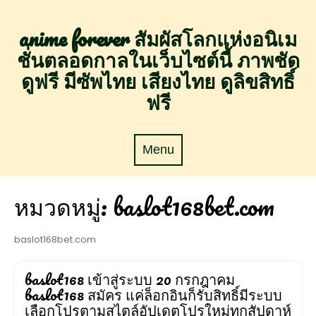
Skip
to
anime forever สัมผัสโลกแห่งอนิเม
content
ชั่นตลอดกาลในเว็บไซต์นี้ ภาพชัด
ดูฟรี มีซัพไทย เสียงไทย ดูลิขสิทธิ์
ฟรี
Menu
Menu
หมวดหมู่:
baslot168bet.com
baslot168bet.com
baslot168 เข้าสู่ระบบ 20 กรกฎาคม
baslot168 สมัคร แค่ล็อกอินก็รับสิทธิ์มีระบบ
เลือกโปรตามสไตล์อัปเดตโปรใหม่ทุกสัปดาห์