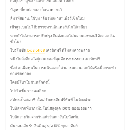
กดปุ่มเข้าสู่ระบบแล้วก็เริ่มเล่นเกมได้เลย
ปัญหาที่พบบ่อยและก็แนวทางแก้
ลืมรหัสผ่าน: ใช้ปุ่ม “ลืมรหัสผ่าน” เพื่อรีเซ็ตใหม่
เข้าสู่ระบบไม่ได้: ตรวจทานอินเทอร์เน็ตให้เสถียร
หากยังไม่สามารถปรับปรุง ติดต่อแอดไม่นผ่านแชทสดได้ตลอด 24
ชั่วโมง
โปรโมชั่น
baslot168
เครดิตฟรี ที่ไม่สมควรพลาด
หนึ่งในสิ่งที่ล่อใจผู้เล่นเยอะที่สุดคือ baslot168 เครดิตฟรี
ซึ่งช่วยเพิ่มทุนในการพนันและก็สามารถถอนออกได้จริงเมื่อกระทำ
ตามข้อตกลง
โดยมีโปรโมชั่นหลักดังนี้:
โปรโมชั่น รายละเอียด
สมัครเป็นสมาชิกใหม่ รับเครดิตฟรีทันที ไม่ต้องฝาก
โบนัสฝากทีแรก เพิ่มโบนัสสูงสุด 100% ของยอดฝาก
โบนัสรายวัน ฝากวันแล้ววันเล่ารับโบนัสเพิ่ม
คืนยอดเสีย รับเงินคืนสูงสุด 10% ทุกอาทิตย์