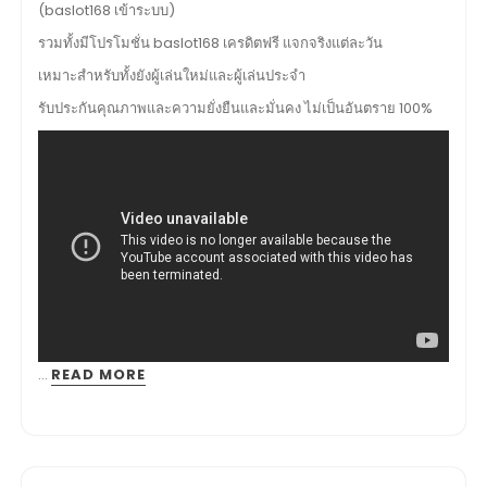
(baslot168 เข้าระบบ)
รวมทั้งมีโปรโมชั่น baslot168 เครดิตฟรี แจกจริงแต่ละวัน
เหมาะสำหรับทั้งยังผู้เล่นใหม่และผู้เล่นประจำ
รับประกันคุณภาพและความยั่งยืนและมั่นคง ไม่เป็นอันตราย 100%
…
READ MORE