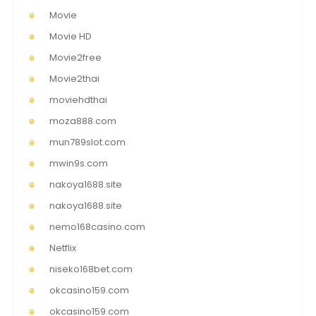
Movie
Movie HD
Movie2free
Movie2thai
moviehdthai
moza888.com
mun789slot.com
mwin9s.com
nakoya1688.site
nakoya1688.site
nemo168casino.com
Netflix
niseko168bet.com
okcasino159.com
okcasino159.com