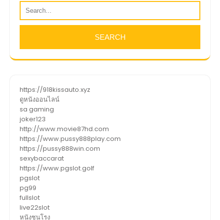
https://918kissauto.xyz
ดูหนังออนไลน์
sa gaming
joker123
http://www.movie87hd.com
https://www.pussy888play.com
https://pussy888win.com
sexybaccarat
https://www.pgslot.golf
pgslot
pg99
fullslot
live22slot
หนังชนโรง