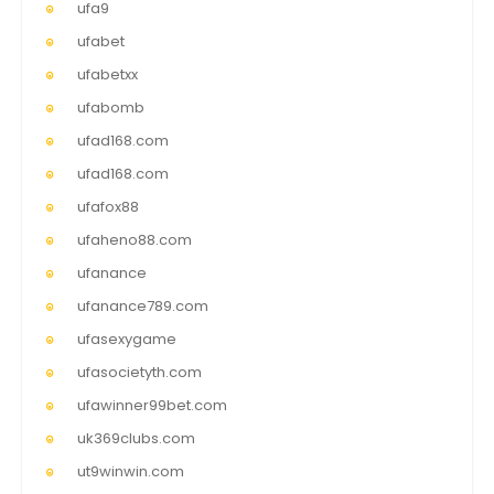
ufa9
ufabet
ufabetxx
ufabomb
ufad168.com
ufad168.com
ufafox88
ufaheno88.com
ufanance
ufanance789.com
ufasexygame
ufasocietyth.com
ufawinner99bet.com
uk369clubs.com
ut9winwin.com