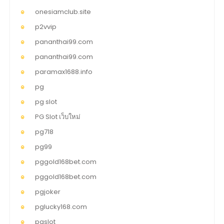
onesiamclub.site
p2vvip
pananthai99.com
pananthai99.com
paramax1688.info
pg
pg slot
PG Slot เว็บใหม่
pg718
pg99
pggold168bet.com
pggold168bet.com
pgjoker
pglucky168.com
pgslot