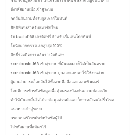
กรอกข้อมูลส่วนตัว ได้แก่ เบอร์โทรศัพท์ แล้วก็บัญชีธนาคาร
ตั้งรหัสผ่านเพื่อเข้าสู่ระบบ
กดยืนยันรวมทั้งรับยูสเซอร์ในทันที
สิทธิพิเศษสำหรับสมาชิกใหม่
รับ baslot168 เครดิตฟรี สำหรับเริ่มเล่นโดยทันที
โบนัสฝากคราวแรกสูงสุด 100%
สิทธิ์ร่วมกิจกรรมลุ้นรางวัลพิเศษ
ระบบ baslot168 เข้าสู่ระบบ ที่มั่นคงและก็ไม่เป็นอันตราย
ระบบ baslot168 เข้าสู่ระบบ ถูกออกแบบมาให้ใช้งานง่าย
ผู้เล่นสามารถล็อกอินได้ทั้งจากมือถือและคอมพิวเตอร์
โดยมีการเข้ารหัสข้อมูลเพื่อคุ้มครองป้องกันความปลอดภัย
ทำให้มั่นอกมั่นใจได้ว่าข้อมูลส่วนตัวและก็การคลังจะไม่รั่วไหล
แนวทางเข้าสู่ระบบ
กรอกเบอร์โทรศัพท์หรือชื่อผู้ใช้
ใส่รหัสผ่านที่สมัครไว้