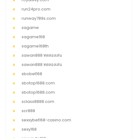
run24pro.com
runway789s.com
sagame
sagame168
sagame168th
sawan888 ทดลองเล่น
sawan888 ทดลองเล่น
sbobet168
sbotop1688.com
sbotop1688.com
sclass8888.com
scr888
sexxybet168-casino.com
sexy168