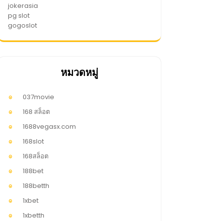
jokerasia
pg slot
gogoslot
หมวดหมู่
037movie
168 สล็อต
1688vegasx.com
168slot
168สล็อต
188bet
188betth
1xbet
1xbetth