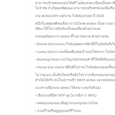
สามารถเข้าทดสอบเล่นได้ฟรี ไม่ต้องลงทะเบียนเป็นสมา
ไม่จำกัด ถ้าเกิดเครดิตหมด สามารถกดรีเฟรชเกมเพื่อเริ่ม
เกม slotxo24hr แตกง่าย โบนัสออกบ่อย ปี 2025
หนึ่งในเหตุผลที่คนเลือก ดาวน์โหลด slotxo เป็นความมาก
เซียน ก็มีโอกาสลุ้นรับแจ็กพอเพียงตไม่ยากเลย
เกมยอดนิยมจาก slotxo ที่ไม่ควรพลาด ตัวอย่างเช่น
• Roma Slot เกมแนวโรมันสุดคลาสสิกที่มีโบนัสฟันสิงโต
• Lucky God 2 เกมสล็อตธีมเทพเจ้าแห่งโชคลาภ โบนัสแ
• Burning Pearl เกมไข่มุกมังกรทองคำที่ให้ฟรีสปินแบบจ
• Horus Eye เกมแนวอียิปต์โบราณ โบนัสสุ่มแปลงเครื่อ
ไม่ว่าคุณจะเป็นมือใหม่หรือมือโปร การเลือกเล่นเกมกลุ่มน
ทำเงินได้จริง สนใจอย่ารอช้า สมัคร slotxo และทดสอบเล่
แนวทางเลือกเกม slotxo ให้เหมาะสมกับตัวเอง
• เลือกเกมที่มีค่า RTP สูง (มากยิ่งกว่า 96%)
• ทดสอบเล่นก่อน เพื่อดูว่าเกมสนุกสนานไหม
• อ่านรีวิวหรือดูยูทูบเบอร์รีวิวเกม