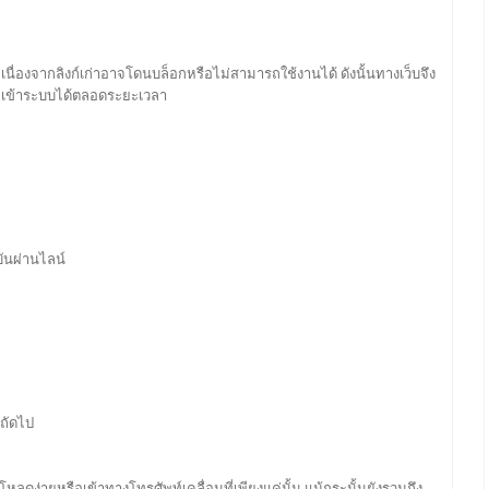
น เนื่องจากลิงก์เก่าอาจโดนบล็อกหรือไม่สามารถใช้งานได้ ดังนั้นทางเว็บจึง
ารถเข้าระบบได้ตลอดระยะเวลา
บันผ่านไลน์
งถัดไป
ดง่ายหรือเข้าทางโทรศัพท์เคลื่อนที่เพียงแค่นั้น แม้กระนั้นยังรวมถึง