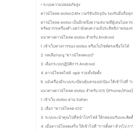
• ระบบความปลอดภัยสูง
ดาวน์โหลด slotxo24hr เวอร์ชันปัจจุบัน รองรับมือถือทุกร
ดาวน์โหลด slotxo เป็นอีกหนึ่งความสบายที่ผู้เล่นไม่ควร
ทรัพยากรเครื่องต่ำ แต่ว่ายังคงความมีประสิทธิภาพของร
แนวทางดาวน์โหลด slotxo สำหรับ Android
1. เข้าเว็บทางการของ slotxo หรือเว็บไซต์ตรงเชื่อใจได้
2. กดเลือกเมนู “ดาวน์โหลดแอป”
3. เลือกระบบปฏิบัติการ Android
4. ดาวน์โหลดไฟล์ .apk รวมทั้งจัดตั้ง
5. แม้เครื่องมีระบบระเบียบคุ้มครองปกป้อง ให้เข้าไปที่ “กา
แนวทางดาวน์โหลด slotxo สำหรับ iOS (iPhone/iPad
1. เข้าเว็บ slotxo ผ่าน Safari
2. เลือก “ดาวน์โหลด iOS”
3. ระบบจะนำคุณไปที่หน้าโปรไฟล์ ให้กดยอมรับและติดตั
4. เมื่อดาวน์โหลดเสร็จ ให้เข้าไปที่ “การตั้งค่า ทั่วๆไป