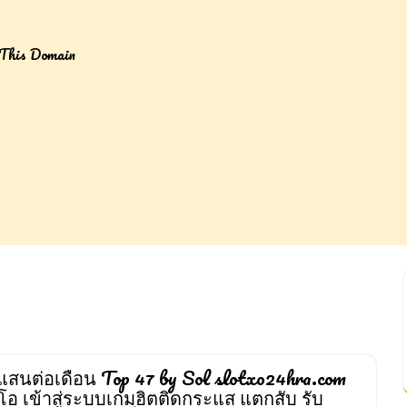
This Domain
กแสนต่อเดือน Top 47 by Sol slotxo24hra.com
โอ เข้าสู่ระบบเกมฮิตติดกระแส แตกสับ รับ