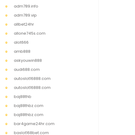
adm789.info
adm789.vip
allbet24hr
allone745s.com
alot666
amb888
askyouwin888
audi688.com
autoslot16888.com
autoslot16888.com
baj88thb
baj88thbz.com
baj88thbz.com
bar4game24hr.com
baslot168bet.com