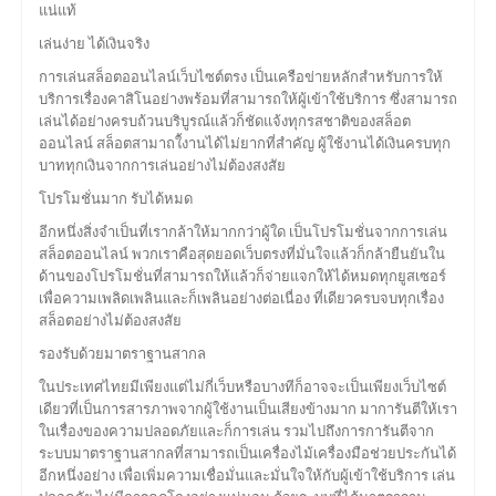
แน่แท้
เล่นง่าย ได้เงินจริง
การเล่นสล็อตออนไลน์เว็บไซต์ตรง เป็นเครือข่ายหลักสำหรับการให้
บริการเรื่องคาสิโนอย่างพร้อมที่สามารถให้ผู้เข้าใช้บริการ ซึ่งสามารถ
เล่นได้อย่างครบถ้วนบริบูรณ์แล้วก็ชัดแจ้งทุกรสชาติของสล็อต
ออนไลน์ สล็อตสามาถใ้งานได้ไม่ยากที่สำคัญ ผู้ใช้งานได้เงินครบทุก
บาททุกเงินจากการเล่นอย่างไม่ต้องสงสัย
โปรโมชั่นมาก รับได้หมด
อีกหนึ่งสิ่งจำเป็นที่เรากล้าให้มากกว่าผู้ใด เป็นโปรโมชั่นจากการเล่น
สล็อตออนไลน์ พวกเราคือสุดยอดเว็บตรงที่มั่นใจแล้วก็กล้ายืนยันใน
ด้านของโปรโมชั่นที่สามารถให้แล้วก็จ่ายแจกให้ได้หมดทุกยูสเซอร์
เพื่อความเพลิดเพลินและก็เพลินอย่างต่อเนื่อง ที่เดียวครบจบทุกเรื่อง
สล็อตอย่างไม่ต้องสงสัย
รองรับด้วยมาตราฐานสากล
ในประเทศไทยมีเพียงแต่ไม่กี่เว็บหรือบางทีก็อาจจะเป็นเพียงเว็บไซต์
เดียวที่เป็นการสารภาพจากผู้ใช้งานเป็นเสียงข้างมาก มาการันตีให้เรา
ในเรื่องของความปลอดภัยและก็การเล่น รวมไปถึงการการันตีจาก
ระบบมาตราฐานสากลที่สามารถเป็นเครื่องไม้เครื่องมือช่วยประกันได้
อีกหนึ่งอย่าง เพื่อเพิ่มความเชื่อมั่นและมั่นใจให้กับผู้เข้าใช้บริการ เล่น