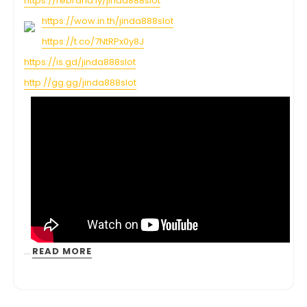
https://rebrand.ly/jinda888slot
https://wow.in.th/jinda888slot
https://t.co/7NtRPx0y8J
https://is.gd/jinda888slot
http://gg.gg/jinda888slot
…
READ MORE