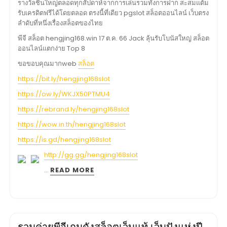
รางวัลชิ้นใหญ่ตลอดทุกสัปดาห์จากการเล่นรวมทั้งการฝาก สะสมแต้ม
รับเครดิตฟรีได้โดยตลอด ตรงนี้ที่เดียว pgslot สล็อตออนไลน์ เว็บตรง
ลำดับที่หนึ่งเรื่องสล็อตของไทย
พีจี สล็อต hengjing168.win 17 ต.ค. 66 Jack ลุ้นรับโบนัสใหญ่ สล็อต
ออนไลน์แตกง่าย Top 8
ขอขอบคุณมากweb
สล็อต
https://bit.ly/hengjing168slot
https://ow.ly/WKJX50PTMU4
https://rebrand.ly/hengjing168slot
https://wow.in.th/hengjing168slot
https://is.gd/hengjing168slot
http://gg.gg/hengjing168slot
…
READ MORE
รวมค่ายพีจีเกมดังสล็อตเว็บแท้ เว็บปังแห่งปี