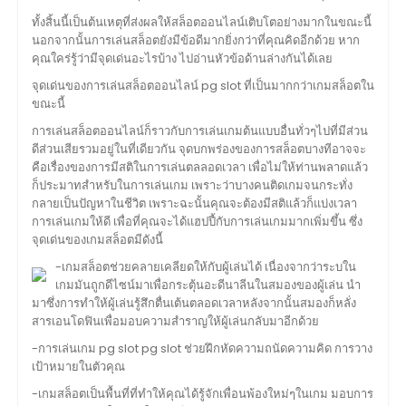
ทั้งสิ้นนี้เป็นต้นเหตุที่ส่งผลให้สล็อตออนไลน์เติบโตอย่างมากในขณะนี้
นอกจากนั้นการเล่นสล็อตยังมีข้อดีมากยิ่งกว่าที่คุณคิดอีกด้วย หาก
คุณใคร่รู้ว่ามีจุดเด่นอะไรบ้าง ไปอ่านหัวข้อด้านล่างกันได้เลย
จุดเด่นของการเล่นสล็อตออนไลน์ pg slot ที่เป็นมากกว่าเกมสล็อตใน
ขณะนี้
การเล่นสล็อตออนไลน์ก็ราวกับการเล่นเกมต้นแบบอื่นทั่วๆไปที่มีส่วน
ดีส่วนเสียรวมอยู่ในที่เดียวกัน จุดบกพร่องของการสล็อตบางทีอาจจะ
คือเรื่องของการมีสติในการเล่นตลลอดเวลา เพื่อไม่ให้ท่านพลาดแล้ว
ก็ประมาทสำหรับในการเล่นเกม เพราะว่าบางคนติดเกมจนกระทั่ง
กลายเป็นปัญหาในชีวิต เพราะฉะนั้นคุณจะต้องมีสติแล้วก็แบ่งเวลา
การเล่นเกมให้ดี เพื่อที่คุณจะได้แฮปปี้กับการเล่นเกมมากเพิ่มขึ้น ซึ่ง
จุดเด่นของเกมสล็อตมีดังนี้
-เกมสล็อตช่วยคลายเคลียดให้กับผู้เล่นได้ เนื่องจากว่าระบใน
เกมมันถูกดีไซน์มาเพื่อกระตุ้นอะดีนาลีนในสมองของผู้เล่น นำ
มาซึ่งการทำให้ผู้เล่นรู้สึกตื่นเต้นตลอดเวลาหลังจากนั้นสมองก็หลั่ง
สารเอนโดฟินเพื่อมอบความสำราญให้ผู้เล่นกลับมาอีกด้วย
-การเล่นเกม pg slot pg slot ช่วยฝึกหัดความถนัดความคิด การวาง
เป้าหมายในตัวคุณ
-เกมสล็อตเป็นพื้นที่ที่ทำให้คุณได้รู้จักเพื่อนพ้องใหม่ๆในเกม มอบการ