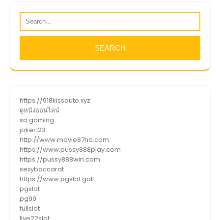
https://918kissauto.xyz
ดูหนังออนไลน์
sa gaming
joker123
http://www.movie87hd.com
https://www.pussy888play.com
https://pussy888win.com
sexybaccarat
https://www.pgslot.golf
pgslot
pg99
fullslot
live22slot