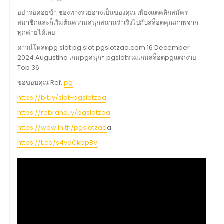
อย่ารอคอยช้า ช่องทางรวยอาจเป็นของคุณ เพียงแต่คลิกสมัคร
สมาชิกและก็เริ่มต้นความสนุกสนานร่าเริงไปกับสล็อตคุณภาพจาก
ทุกค่ายได้เลย
ดาวน์โหลดpg slot pg slot pgslotzaa.com 16 December
2024 Augustina เกมpgสนุกๆ pgslotรวมเกมสล็อตpgแตกง่าย
Top 36
ขอขอบคุณ Ref.
pg
https://bit.ly/slot-pgslotzaa
https://rebrand.ly/pgslotzaa
https://wow.in.th/pgslotzaa
a
https://t.co/s4vqCkppBV