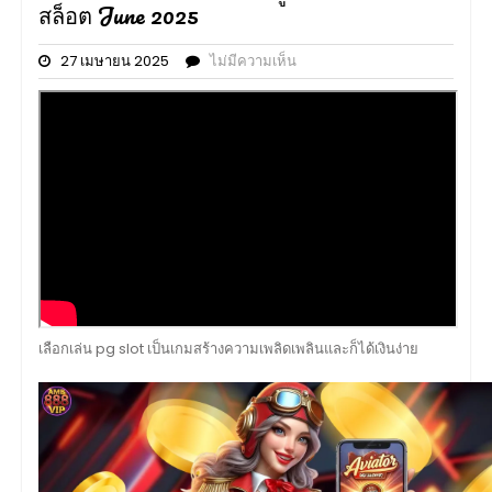
สล็อต June 2025
27 เมษายน 2025
ไม่มีความเห็น
เลือกเล่น pg slot เป็นเกมสร้างความเพลิดเพลินและก็ได้เงินง่าย