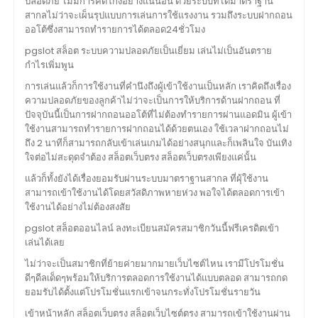
ปลอดภัย ไม่มีการคดโกงอย่างแน่นอน ด้วยระบบที่ได้มาตราฐาน
สากลไม่ว่าจะเผ็นรุปแบบการเล่นการใช้แรงงาน รวมถึงระบบฝากถอน
ออโต้ซึ่งสามารถทำรายการได้ตลอด24ชั่วโมง
pgslot สล็อต ระบบความปลอดภัยเป็นเยี่ยม เล่นไม่เป็นอันตราย
กำไรเพิ่มพูน
การเล่นแล้วก็การใช้งานที่คำนึงถึงผู้เข้าใช้งานเป็นหลัก เราคิดถึงเรื่อง
ความปลอดภัยของลูกค้าไม่ว่าจะเป็นการให้บริการด้านฝากถอน ที่
ปัจจุบันนี้เป็นการฝากถอนออโต้ที่ไม่ต้องทำรายการผ่านแอดมิน ผู้เข้า
ใช้งานสามารถทำรายการฝากถอนได้ด้วยตนเอง ใช้เวลาฝากถอนไม่
ถึง 2 นาทีก็สามารถกลับเข้าเล่นเกมได้อย่างสนุกและก็เพลินใจ บันเทิง
ใจต่อไม่สะดุดจำต้อง สล็อตเว็บตรง สล็อตเว็บตรงเพียงแค่นั้น
แล้วก็ทั้งยังได้เรื่องยอมรับผ่านระบบมาตราฐานสากล ที่ผุ้ใช้งาน
สามารถเข้าใช้งานได้โดยสวัสดิภาพหายห่วง พอใจได้ตลอดการเข้า
ใช้งานได้อย่างไม่ต้องสงสัย
pgslot สล็อตออนไลน์ ลงทะเบียนสมัครสมาชิกวันนี้ฟรีเครดิตเข้า
เล่นได้เลย
ไม่ว่าจะเป็นสมาชิกที่ย้ายค่ายมากมายเว็บไซต์ไหน เรามีโปรโมชั่น
ดีๆดีลเด็ดๆพร้อมให้บริการตลอดการใช้งานได้แบบตลอด สามารถกด
ยอมรับได้ตั้งแต่โปรโมชั่นแรกเข้าจนกระทั่งโปรโมชั่นรายวัน
เข้าหน้าหลัก สล็อตเว็บตรง สล็อตเว็บไซต์ตรง สามารถเข้าใช้งานผ่าน