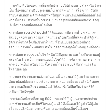
การเจริญเติบโตของเกมสล็อตมันประกอบไปด้วยหลายสาเหตุไม่ว่าจะ
เป็น เรื่องของการปรับปรุงระบบเว็บ, การพัฒนาเกมสล็อต, รวมถึงต้น
สายปลายเหตุทางด้านสังคมที่ทำให้ผู้คนหันมาเล่นเกมสล็อตออนไลน์
มากขึ้นเรื่อยๆ หัวข้อนี้พวกเราจะมาขอสรุปปัจจัยที่ผลักดันการเจริญ
เติบโตของเกมสล็อตออนไลน์กัน
-การพัฒนา pg slot pgslot ให้ต้นแบบเกมมีความล้ำยุค สนุก สด
ใหม่อยู่ตลอดเวลา ความสนุกสนานร่าเริงสดใหม่นี่แหละ ทำให้ผู้เล่น
รู้สึกเร้าใจทุกครั้งเมื่อเข้ามาในเกม ทั้งรูปแบบของเกมยังมีการ
ออกแบบกราฟิกให้ทันสมัย ทำให้เกิดความดึงดูดใจให้กับผู้เล่นอีกด้วย
-การพัฒนาระบบของเว็บไซต์พนันให้มีคุณภาพ และก็ เสถียรภาพอยู่
ตลอด ไม่ว่าจะเป็นการออกแบบเว็บไซต์ที่มีการจัดวางรายการอาหาร
ต่างๆอย่างเป็นระเบียบ รวมทั้งความเร็วของระบบที่มีความแรง ลื่น
ไหล ไม่สะดุด
-ความกดดันจากสภาพสังคมในตอนนี้ เลยส่งผลให้ผู้คนจำนวนมาก
หันมาปลดปล่อยความเครียดจากการเล่นเกมสล็อตออนไลน์ ด้วยเหตุ
ว่าความเพลิดเพลินของเกมมันทำให้สมาชิกได้ลืมเรื่องร้ายๆที่ได้
เผชิญมาในปัจจุบัน
-รางวัลแจ็คพ็อตสล็อต pg ที่มีมีการแจกให้กับผู้เล่นราคาหลักล้าน
บาท ซึ่งมากพอที่จะเป็นชีวิตของผู้เล่นได้ สิ่งนี้แหละได้จูงใจให้ผู้เล่น
สล็อตออนไลน์หลายๆคน หันมาเล่นเกมสล็อตเพิ่มขึ้นเรื่อยๆ