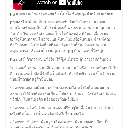
pg แหล่งรวมกิจกรรมสนุกแล้วก็โปรโมชั่นสุดคุ้มสำหรับสายสล็อต
pgslot ไม่ได้เป็นเพียงแต่แพลตฟอร์มสำหรับในการเล่นสล็อต
ออนไลน์เพียงแค่นั้น แม้กระนั้นยังเป็นศูนย์รวมของความสนุกสนาน
ที่มากับ กิจกรรมพิเศษ และก็ โปรโมชั่นสุดคุ้ม ที่จัดมาเพื่อเอาอก
เอาใจผู้เล่นทุกคน ไม่ว่าจะเป็นผู้เล่นใหม่หรือผู้เล่นประจำ แม้คุณ
กำลังมองหาเว็บไซต์สล็อตที่ตอบปัญหาอีกทั้งในเรื่องของความ
สนุกสนานร่าเริงแล้วก็ความคุ้มราคา pg คือคำตอบที่ใช่ที่สุด!
Pg slot มี กิจกรรมบันเทิงใจๆให้ผู้เล่นได้ร่วมลุ้นรางวัลทุกวี่ทุกวัน
ไม่ว่าจะเป็นการสะสมแต้มจากการเล่นเกมส์ หรือการร่วมบันเทิงใจใน
กิจกรรมแจกโบนัสที่จัดขึ้นเป็นประจำ ตัวอย่างกิจกรรมที่ได้รับความ
นิยมที่หลายคนรู้สึกชื่นชอบ
• กิจกรรมสะสมแต้มแลกเปลี่ยนของรางวัล: ครั้งใดก็ตามคุณเล่น
สล็อต จะได้รับแต้มสะสมเพื่อนำไปแลกเปลี่ยนรางวัลสุดพิเศษ ดังเช่น
ฟรีสปิน, โบนัสเครดิต หรือของขวัญพรีเมียม
• กิจกรรมวงล้อนำโชค: หมุนวงล้อฟรีทุกๆวันเพื่อลุ้นรับรางวัลโบนัส
เสริมเติม ไม่ว่าจะเป็นเครดิตฟรีหรือไอเทมเสริม
• กิจกรรมเชิญชวนเพื่อนฝูง: เพียงแค่ชวนเพื่อนมาลงทะเบียนเป็น
สมาชิกรวมทั้งฝากเงิน คุณก็จะได้รับโบนัสพิเศษทันที