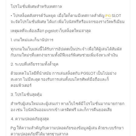
โปรโมชั่นพิเศษสำหรับเทศกาล
• โปรสล็อตสังสรรค์วันหยุด: เมื่อใดก็ตามมีเทศกาลสำคัญ
PG
SLOT
จะจัดโปรโมชั่นพิเศษ ได้แก่ เพิ่มโบนัสฟรีหรือแจกของรางวัลพรีเมียม
เหตุผลที่จะต้องเลือก pgslot เว็บสล็อตใหม่ล่าสุด
1. เกมใหม่และก็นานัปการ
ทุกเกมในเว็บแห่งนี้ได้รับการอัปเดตเป็นประจำ เพื่อให้ผู้เล่นได้สัมผัส
กับเกมใหม่ๆที่แตกง่ายรวมทั้งมีฟีเจอร์พิเศษช่วยเพิ่มจังหวะทำเงิน
2. ระบบที่เสถียรรวมทั้งล้ำยุค
ด้วยเทคโนโลยีที่นำสมัย การเล่นสล็อตกับ PGSLOT เป็นไปอย่าง
สะดวก ไม่มีสะดุด รองรับการเล่นทั้งบนโทรศัพท์มือถือและก็
คอมพิวเตอร์
3. โปรโมชั่นสุดคุ้ม
สำหรับผู้เล่นใหม่และผู้เล่นเก่า ทางเว็บไซต์มีโปรโมชั่นมากมายก่ายก
อง เช่น โบนัสเงินออมแรกเข้า เครดิตฟรี และก็การคืนยอดเสีย
4. ความปลอดภัยสูงสุด
Pg ให้ความสำคัญกับความปลอดภัยของข้อมูลผู้เล่น ด้วยระบบรักษา
ความปลอดภัยที่ได้มาตรฐานสากล