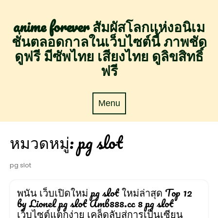
Skip
to
anime forever สัมผัสโลกแห่งอนิเม
content
ชั่นตลอดกาลในเว็บไซต์นี้ ภาพชัด
ดูฟรี มีซัพไทย เสียงไทย ดูลิขสิทธิ์
ฟรี
Menu
Menu
หมวดหมู่:
pg slot
pg slot
พนัน เว็บเปิดใหม่ pg slot ใหม่ล่าสุด Top 12
by Lionel pg slot Amb888.cc 8 pg slot
เว็บไซต์แตกง่าย เคล็ดลับสู่การเป็นเซียน