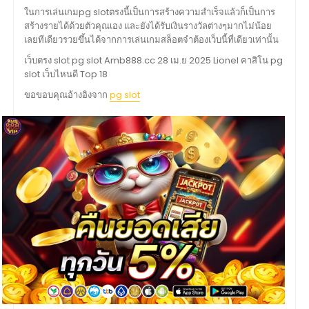
ในการเล่นเกมpg slotตรงนี้เป็นการสร้างความสำเร็จแล้วก็เป็นการ
สร้างรายได้ด้วยตัวคุณเอง และยังได้รับเงินรางวัลต่างๆมากไม่น้อย
เลยทีเดียวรวยขึ้นได้จากการเล่นเกมสล็อตจำต้องเว็บนี้ที่เดียวเท่านั้น
เว็บตรง slot pg slot Amb888.cc 28 เม.ย 2025 Lionel คาสิโน pg
slot เว็บไหนดี Top 18
ขอขอบคุณอ้างอิงจาก
pg slot