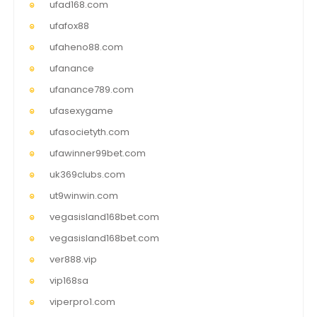
ufad168.com
ufafox88
ufaheno88.com
ufanance
ufanance789.com
ufasexygame
ufasocietyth.com
ufawinner99bet.com
uk369clubs.com
ut9winwin.com
vegasisland168bet.com
vegasisland168bet.com
ver888.vip
vip168sa
viperpro1.com