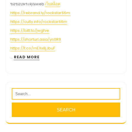
ขอขอบพระคุณweb
เว็บสล็อต
https://rebrand.ly/rockstar66m
https://cutly.info/rockstar66m
https://bitt.to/jwgfve
https://shorturl.asia/yn0R9
https://t.co/mEXx8jJbuF
…
READ MORE