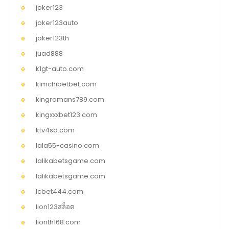
joker123
joker123auto
joker123th
juad888
k1gt-auto.com
kimchibetbet.com
kingromans789.com
kingxxxbet123.com
ktv4sd.com
lala55-casino.com
lalikabetsgame.com
lalikabetsgame.com
lcbet444.com
lion123สล็อต
lionth168.com