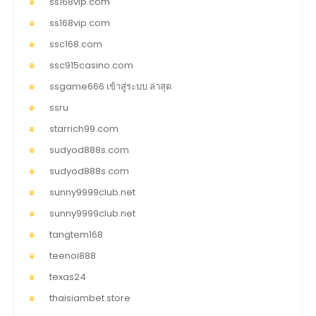
ss168vip.com
ss168vip.com
ssc168.com
ssc915casino.com
ssgame666 เข้าสู่ระบบ ล่าสุด
ssru
starrich99.com
sudyod888s.com
sudyod888s.com
sunny9999club.net
sunny9999club.net
tangtem168
teenoi888
texas24
thaisiambet.store