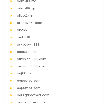
adm789.info
adm789.vip
allbet24hr
allone745s.com
alot666
amb888
askyouwin888
audi688.com
autoslot16888.com
autoslot16888.com
baj88thb
baj88thbz.com
baj88thbz.com
bar4game24hr.com
baslot168bet.com