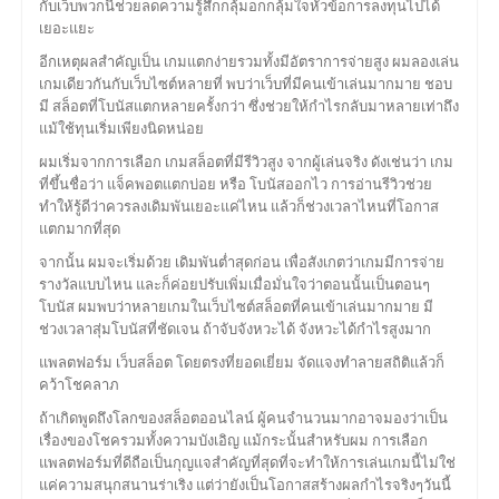
กับเว็บพวกนี้ช่วยลดความรู้สึกกลุ้มอกกลุ้มใจหัวข้อการลงทุนไปได้
เยอะแยะ
อีกเหตุผลสำคัญเป็น เกมแตกง่ายรวมทั้งมีอัตราการจ่ายสูง ผมลองเล่น
เกมเดียวกันกับเว็บไซต์หลายที่ พบว่าเว็บที่มีคนเข้าเล่นมากมาย ชอบ
มี สล็อตที่โบนัสแตกหลายครั้งกว่า ซึ่งช่วยให้กำไรกลับมาหลายเท่าถึง
แม้ใช้ทุนเริ่มเพียงนิดหน่อย
ผมเริ่มจากการเลือก เกมสล็อตที่มีรีวิวสูง จากผู้เล่นจริง ดังเช่นว่า เกม
ที่ขึ้นชื่อว่า แจ็คพอตแตกบ่อย หรือ โบนัสออกไว การอ่านรีวิวช่วย
ทำให้รู้ดีว่าควรลงเดิมพันเยอะแค่ไหน แล้วก็ช่วงเวลาไหนที่โอกาส
แตกมากที่สุด
จากนั้น ผมจะเริ่มด้วย เดิมพันต่ำสุดก่อน เพื่อสังเกตว่าเกมมีการจ่าย
รางวัลแบบไหน และก็ค่อยปรับเพิ่มเมื่อมั่นใจว่าตอนนั้นเป็นตอนๆ
โบนัส ผมพบว่าหลายเกมในเว็บไซต์สล็อตที่คนเข้าเล่นมากมาย มี
ช่วงเวลาสุ่มโบนัสที่ชัดเจน ถ้าจับจังหวะได้ จังหวะได้กำไรสูงมาก
แพลตฟอร์ม เว็บสล็อต โดยตรงที่ยอดเยี่ยม จัดแจงทำลายสถิติแล้วก็
คว้าโชคลาภ
ถ้าเกิดพูดถึงโลกของสล็อตออนไลน์ ผู้คนจำนวนมากอาจมองว่าเป็น
เรื่องของโชครวมทั้งความบังเอิญ แม้กระนั้นสำหรับผม การเลือก
แพลตฟอร์มที่ดีถือเป็นกุญแจสำคัญที่สุดที่จะทำให้การเล่นเกมนี้ไม่ใช่
แค่ความสนุกสนานร่าเริง แต่ว่ายังเป็นโอกาสสร้างผลกำไรจริงๆวันนี้