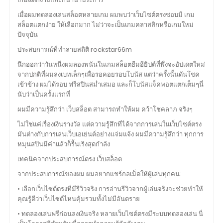
เมื่อผมทดลองเล่นสล็อตหลายเกม ผมพบว่าเว็บไซต์ตรงชอบมี เกม
สล็อตแตกง่าย ให้เลือกมาก ไม่ว่าจะเป็นเกมคลาสสิกหรือเกมใหม่
ปัจจุบัน
ประสบการณ์ที่ทำลายสถิติ rockstar66m
นึกออกว่าวันหนึ่งผมลองพนันในเกมสล็อตธีมอียิปต์ที่พึ่งจะอัปเดตใหม่
จากปกติที่ผมลงเบทเล็กๆเพื่อรอคอยรอบโบนัส แต่ว่าครั้งนั้นดันโชค
เข้าข้าง ผมได้รอบ ฟรีสปินสม่ำเสมอ และก็โบนัสแจ็คพอตแตกเต็มๆนี่
นับว่าเป็นครั้งแรกที่
ผมมีความรู้สึกว่า เว็บสล็อต สามารถทำให้ผม คว้าโชคลาภ จริงๆ
ไม่ใช่แค่เรื่องเงินรางวัล แต่ความรู้สึกที่ได้จากการเล่นในเว็บไซต์ตรง
มันต่างกับการเล่นเว็บเอเย่นต์อย่างแจ่มแจ้ง ผมมีความรู้สึกว่า ทุกการ
หมุนสปินมีค่าแล้วก็รื้นเริงสุดกำลัง
เทคนิคจากประสบการณ์ตรง เว็บสล็อต
จากประสบการณ์ของผม ผมอยากแชร์กลเม็ดให้ผู้เล่นทุกคน:
• เลือกเว็บไซต์ตรงที่มีรีวิวจริง การอ่านรีวิวจากผู้เล่นจริงจะช่วยทำให้
คุณรู้ดีว่าเว็บไซต์ไหนคุ้มรวมทั้งไม่มีอันตราย
• ทดลองเล่นฟรีก่อนลงเงินจริง หลายเว็บไซต์ตรงมีระบบทดลองเล่น นี่