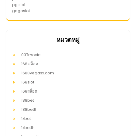
pg slot
gogoslot
หมวดหมู่
037movie
168 สล็อต
1688vegasx.com
168slot
168สล็อต
188bet
188betth
1xbet
1xbetth