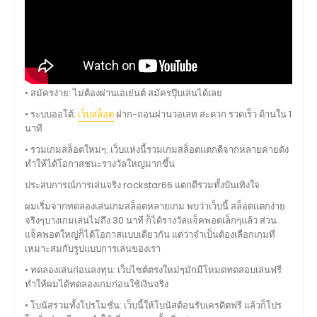
• สมัครง่าย: ไม่ต้องผ่านเอเย่นต์ สมัครปุ๊บเล่นได้เลย
• ระบบออโต้:
เว็บสล็อต
ฝาก-ถอนผ่านวอเลท สะดวก รวดเร็ว ด้านใน 1
นาที
• รวมเกมสล็อตใหม่ๆ: เว็บแห่งนี้รวมเกมสล็อตแตกดีจากหลายค่ายดัง
ทำให้ได้โอกาสชนะรางวัลใหญ่มากขึ้น
ประสบการณ์การเล่นจริง rockstar66 แตกดีรวมทั้งบันเทิงใจ
ผมเริ่มจากทดลองเล่นเกมสล็อตหลายเกม พบว่าเว็บนี้ สล็อตแตกง่าย
จริงๆบางเกมเล่นไม่ถึง 30 นาที ก็ได้รางวัลแจ็คพอตเล็กๆแล้ว ส่วน
แจ็คพอตใหญ่ก็ได้โอกาสแบบเดียวกัน แต่ว่าจำเป็นต้องเลือกเกมที่
เหมาะสมกับรูปแบบการเล่นของเรา
• ทดลองเล่นก่อนลงทุน: เว็บไซต์ตรงใหม่ๆมักมีโหมดทดสอบเล่นฟรี
ทำให้ผมได้ทดลองเกมก่อนใช้เงินจริง
• โบนัสรวมทั้งโปรโมชั่น: เว็บนี้ให้โบนัสต้อนรับเครดิตฟรี แล้วก็โปร