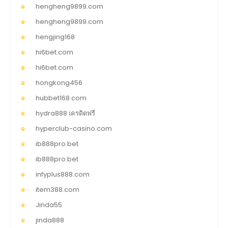
hengheng9899.com
hengheng9899.com
hengjing168
hi6bet.com
hi6bet.com
hongkong456
hubbet168.com
hydra888 เครดิตฟรี
hyperclub-casino.com
ib888pro.bet
ib888pro.bet
infyplus888.com
item388.com
Jinda55
jinda888