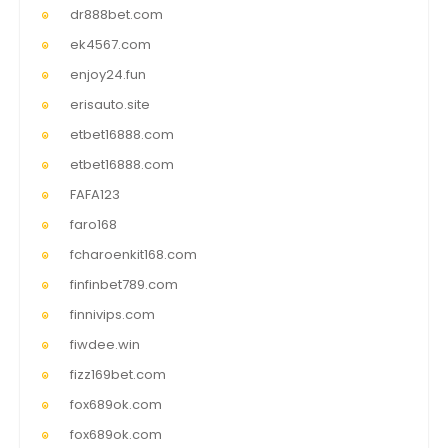
dr888bet.com
ek4567.com
enjoy24.fun
erisauto.site
etbet16888.com
etbet16888.com
FAFA123
faro168
fcharoenkit168.com
finfinbet789.com
finnivips.com
fiwdee.win
fizz169bet.com
fox689ok.com
fox689ok.com