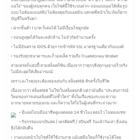
แน่ใจ” ของผู้เล่นทุกคน เว็บไซต์นี้ใช้ระบบฝาก-ถอนแบบออโต้เต็มรูป
แบบ ไม่ต้องแนบสลิป ไม่ต้องคุยกับแอดมิน แค่กดที่หน้าเว็บ เงินก็ฝาก
บัญชีในพริบตา
• ฝากขั้นต่ำ 1 บาท ก็เล่นได้ ไม่มีเงื่อนไขผูกมัด
• ถอนสูงสุดได้วันละหลักล้าน ไม่จำกัดจำนวนครั้ง
• ไม่มีอันตราย 100% ด้วยการเข้ารหัส SSL มาตรฐานเดียวกับแบงค์
• รองรับทุกธนาคารและก็วอลเล็ต รวมถึง TrueMoney Wallet
สายเทรดก็แฮปปี้ สายสล็อตก็ฟิน เนื่องจากว่าทุกๆสิ่งทุกๆอย่างเร็วจริง
ไม่มีสะดุดให้เสียอารมณ์
เพราะอะไรคุณจะต้องลองเล่นกับ สล็อต168 สักครั้งในชีวิต
เนื่องจากว่า สล็อต168 ไม่ใช่เว็บสล็อตปกติ แต่ว่ามันคือ “ประสบการณ์
ใหม่ของการเล่นสล็อตที่ไม่ซ้ำใคร” ทั้งในเรื่องของระบบ ความ
มากมายหลายของเกม และก็ความใส่ใจในผู้เล่นที่กระจ่างมาก
• มีแอดไม่นมืออาชีพดูแลตลอด 24 ชั่วโมง ตอบไว ไม่ดองแชท
• กิจกรรมแจกเงินสด / เครดิตฟรี / สปินฟรี วันแล้ววันเล่า ยิ่งเล่น
ยิ่งได้กลับคืน
• วางแบบหน้าเว็บไซต์ให้ใช้งานง่าย แม้แต่มือใหม่ก็ใช้งานได้โดย