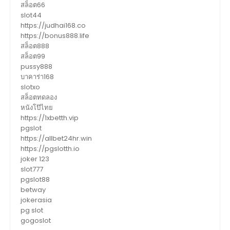
สล็อต66
slot44
https://judhai168.co
https://bonus888.life
สล็อต888
สล็อต99
pussy888
บาคาร่า168
slotxo
สล็อตทดลอง
หนังโป๊ไทย
https://1xbetth.vip
pgslot
https://allbet24hr.win
https://pgslotth.io
joker 123
slot777
pgslot88
betway
jokerasia
pg slot
gogoslot