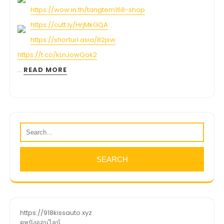
https://wow.in.th/tangtem168-shop
https://cutt.ly/HrjMkGQA
https://shorturl.asia/82jsw
https://t.co/kLnJowQok2
…
READ MORE
https://918kissauto.xyz
ดูหนังออนไลน์