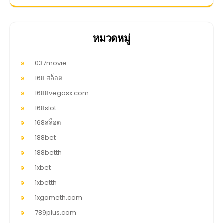
หมวดหมู่
037movie
168 สล็อต
1688vegasx.com
168slot
168สล็อต
188bet
188betth
1xbet
1xbetth
1xgameth.com
789plus.com