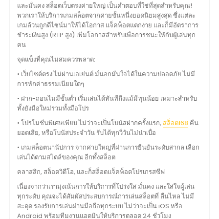
และมั่นคง สล็อตเว็บตรงค่ายใหญ่ เป็นคำตอบที่ใช่ที่สุดสำหรับคุณ!
พวกเราให้บริการเกมสล็อตจากค่ายชั้นหนึ่งยอดนิยมสูงสุด ซึ่งแต่ละ
เกมล้วนถูกดีไซน์มาให้ได้โอกาส แจ็คพ็อตแตกง่าย และก็มีอัตราการ
ชำระเงินสูง (RTP สูง) เพิ่มโอกาสสำหรับเพื่อการชนะให้กับผู้เล่นทุก
คน
จุดแข็งที่คุณไม่สมควรพลาด:
• เว็บไซต์ตรง ไม่ผ่านเอเย่นต์ มั่นอกมั่นใจได้ในความปลอดภัย ไม่มี
การหักค่าธรรมเนียมใดๆ
• ฝาก-ถอนไม่มีขั้นต่ำ เริ่มเล่นได้ทันทีถึงแม้มีทุนน้อย เหมาะสำหรับ
ทั้งยังมือใหม่รวมทั้งมือโปร
• โปรโมชั่นพิเศษเพียบ ไม่ว่าจะเป็นโบนัสฝากครั้งแรก,
สล็อต168
คืน
ยอดเสีย, หรือโบนัสประจำวัน รับได้ทุกวี่วันไม่น่าเบื่อ
• เกมสล็อตนานัปการ จากค่ายใหญ่ที่ผ่านการยืนยันระดับสากล เลือก
เล่นได้ตามสไตล์ของคุณ อีกทั้งสล็อต
คลาสสิก, สล็อตวิดีโอ, และก็สล็อตแจ็คพ็อตโปรเกรสซีฟ
เนื่องจากว่าเรามุ่งเน้นการให้บริการที่โปร่งใส มั่นคง และใส่ใจผู้เล่น
ทุกระดับ คุณจะได้สัมผัสประสบการณ์การเล่นสล็อตที่ ลื่นไหล ไม่มี
สะดุด รองรับการเล่นผ่านมือถือทุกระบบ ไม่ว่าจะเป็น iOS หรือ
Android พร้อมทีมงานแอดมินให้บริการตลอด 24 ชั่วโมง