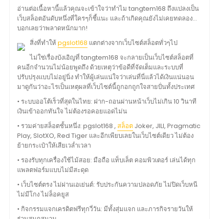
อ่านต่อเนื้อหานี้แล้วคุณจะเข้าใจว่าทำไม tangtem168 ถึงแปลงเป็น
เว็บสล็อตอันดับหนึ่งที่ใครๆก็ชี้แนะ และถ้าเกิดคุณยังไม่เคยทดลอง…
บอกเลยว่าพลาดหนักมาก!
สิ่งที่ทำให้
pgslot168
แตกต่างจากเว็บไซต์สล็อตทั่วๆไป
ไม่ใช่เรื่องบังเอิญที่ tangtem168 จะกลายเป็นเว็บไซต์สล็อตที่
คนอีกจำนวนไม่น้อยพูดถึง ด้วยเหตุว่าข้อดีที่จัดเต็มและระบบที่
ปรับปรุงแบบไม่อยู่นิ่ง ทำให้ผู้เล่นแน่ใจว่าเล่นที่นี่แล้วได้เงินแน่นอน
มาดูกันว่าอะไรเป็นเหตุผลที่เว็บไซต์นี้ถูกอกถูกใจสายปั่นทั้งประเทศ
• ระบบออโต้เร็วที่สุดในไทย: ฝาก-ถอนผ่านหน้าเว็บไม่เกิน 10 วินาที
เงินเข้าออกทันใจ ไม่ต้องรอคอยแอดไม่น
• รวมค่ายสล็อตชั้นหนึ่ง: pgslot168 ,
สล็อต
Joker, JILI, Pragmatic
Play, SlotXO, Red Tiger และอีกเพียบเลยในเว็บไซต์เดียว ไม่ต้อง
ย้ายกระเป๋าให้เสียเวล่ำเวลา
• รองรับทุกเครื่องใช้ไม้สอย: มือถือ แท็บเล็ต คอมพิวเตอร์ เล่นได้ทุก
แพลตฟอร์มแบบไม่มีสะดุด
• เว็บไซต์ตรง ไม่ผ่านเอเย่นต์: รับประกันความปลอดภัย ไม่ปิดเว็บหนี
ไม่มีโกง ไม่ล็อคยูส
• กิจกรรมแจกเครดิตฟรีทุกวี่วัน: มีทั้งสุ่มแจก และภารกิจรายวันให้
ร่วมสนุกสนาน