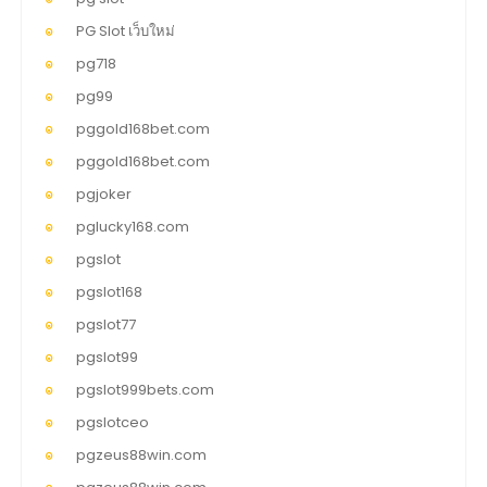
PG Slot เว็บใหม่
pg718
pg99
pggold168bet.com
pggold168bet.com
pgjoker
pglucky168.com
pgslot
pgslot168
pgslot77
pgslot99
pgslot999bets.com
pgslotceo
pgzeus88win.com