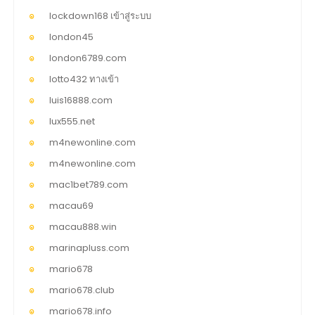
lockdown168 เข้าสู่ระบบ
london45
london6789.com
lotto432 ทางเข้า
luis16888.com
lux555.net
m4newonline.com
m4newonline.com
mac1bet789.com
macau69
macau888.win
marinapluss.com
mario678
mario678.club
mario678.info