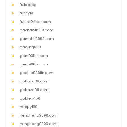
fullslotpg
funny18
future24bet.com
gachawin168.com
gamehit8888.com
gaojing888
gem99ths.com
gem99ths.com
goatza888fin.com
gobaza88.com
gobaza88.com
golden456
happy168
hengheng9899.com
hengheng9899.com