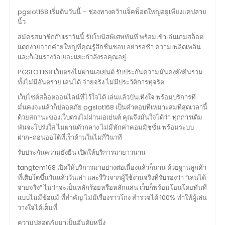
pgslot168 เริ่มต้นวันนี้ – ช่องทางคว้าแจ็คพ็อตใหญ่อยู่เพียงแค่ปลาย
นิ้ว
สมัครสมาชิกกับเราวันนี้ รับโบนัสพิเศษทันที พร้อมเข้าเล่นเกมสล็อต
แตกง่ายจากค่ายใหญ่ที่คุณรู้สึกชื่นชอบ อย่ารอช้า ความเพลิดเพลิน
และก็เงินรางวัลเยอะแยะกำลังรอคุณอยู่
PGSLOT168 เว็บตรงไม่ผ่านเอเย่นต์ รับประกันความมั่นคงยั่งยืนรวม
ทั้งไม่มีอันตราย เล่นได้ จ่ายจริง ไม่มีประวัติการทุจริต
เว็บไซต์สล็อตออนไลน์ที่ไว้ใจได้ เล่นแล้วบันเทิงใจ พร้อมบริการที่
มั่นคงจะแล้วก็ปลอดภัย pgslot168 เป็นคำตอบที่เหมาะสมที่สุดเวลานี้
ด้วยสถานะของเว็บตรงไม่ผ่านเอเย่นต์ คุณจึงมั่นใจได้ว่า ทุกการเดิม
พันจะโปร่งใส ไม่ผ่านตัวกลาง ไม่มีหักค่าคอมมิชชั่น พร้อมระบบ
ฝาก-ถอนออโต้ที่เร็วด้านในไม่กี่วินาที
รับประกันความยั่งยืน เปิดให้บริการมายาวนาน
tangtem168 เปิดให้บริการมาอย่างต่อเนื่องแล้วก็นาน ด้วยฐานลูกค้า
ที่เติบโตขึ้นวันแล้ววันเล่า และรีวิวจากผู้ใช้งานจริงที่รับรองว่า “เล่นได้
จ่ายจริง” ไม่ว่าจะเป็นหลักร้อยหรือหลักแสน เว็บก็พร้อมโอนโดยทันที
แบบไม่มีข้อแม้ ที่สำคัญ ไม่มีเรื่องราวโกง สำรวจได้ 100% ทำให้ผู้เล่น
วางใจได้เต็มที่
ความปลอดภัยมาเป็นอันดับหนึ่ง