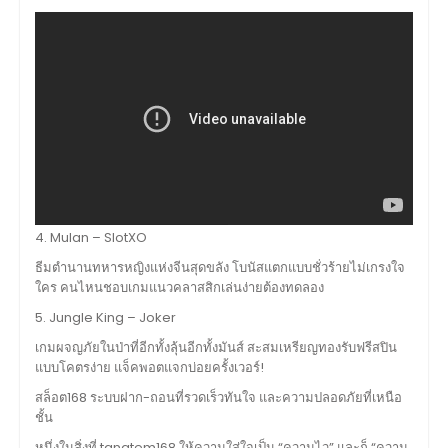
4. Mulan – SlotXO
ธีมตำนานทหารหญิงแห่งจีนสุดขลัง โบนัสแตกแบบชั่วร้ายไม่เกรงใจ
ใคร คนไหนชอบเกมแนวคลาสสิกเล่นง่ายต้องทดลอง
5. Jungle King – Joker
เกมผจญภัยในป่าที่อีกทั้งลุ้นอีกทั้งมันส์ สะสมเหรียญทองรับฟรีสปิน
แบบโคตรง่าย แจ็คพอตแจกบ่อยครั้งเวอร์!
สล็อต168 ระบบฝาก-ถอนที่รวดเร็วทันใจ และความปลอดภัยที่เหนือ
ชั้น
หนึ่งในสิ่งที่ tangtem168 ให้ความใส่ใจเป็น “ความไว” และก็ “ความ