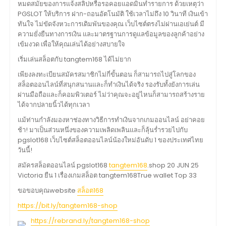
หมดสมัยของการแจ้งสลิปหรือรอคอยแอดมินทำรายการ ด้วยเหตุว่า
PGSLOT ให้บริการ ฝาก-ถอนอัตโนมัติ ใช้เวลาไม่ถึง 10 วินาที เงินเข้า
ทันใจ ไม่ขัดจังหวะการเดิมพันของคุณ เว็บไซต์ตรงไม่ผ่านเอเย่นต์ มี
ความยั่งยืนทางการเงิน และมาตรฐานการดูแลข้อมูลของลูกค้าอย่าง
เข้มงวด เพื่อให้คุณเล่นได้อย่างสบายใจ
เริ่มเล่นสล็อตกับ tangtem168 ได้ไม่ยาก
เพียงลงทะเบียนสมัครสมาชิกไม่กี่ขั้นตอน ก็สามารถไปสู่โลกของ
สล็อตออนไลน์ที่สนุกสนานและก็ทำเงินได้จริง รองรับทั้งยังการเล่น
ผ่านมือถือและก็คอมพิวเตอร์ ไม่ว่าคุณจะอยู่ไหนก็สามารถสร้างราย
ได้จากปลายนิ้วได้ทุกเวลา
แม้ท่านกำลังมองหาช่องทางวิธีการทำเงินจากเกมออนไลน์ อย่าคอย
ช้า! มาเป็นส่วนหนึ่งของความเพลิดเพลินและก็ลุ้นร่ำรวยไปกับ
pgslot168 เว็บไซต์สล็อตออนไลน์น้องใหม่อันดับ 1 ของประเทศไทย
วันนี้!
สมัครสล็อตออนไลน์ pgslot168
tangtem168
.shop 20 JUN 25
Victoria ยืน 1 เรื่องเกมสล็อต tangtem168True wallet Top 33
ขอขอบคุณwebsite
สล็อต168
https://bit.ly/tangtem168-shop
https://rebrand.ly/tangtem168-shop