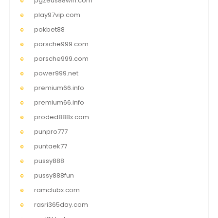
pgzeus88win.com
play97vip.com
pokbet88
porsche999.com
porsche999.com
power999.net
premium66.info
premium66.info
proded888x.com
punpro777
puntaek77
pussy888
pussy888fun
ramclubx.com
rasri365day.com