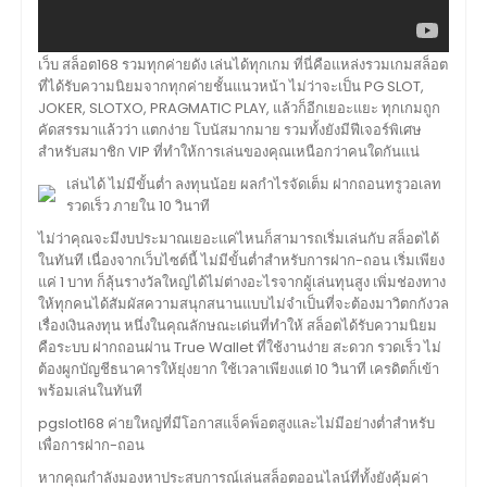
เว็บ สล็อต168 รวมทุกค่ายดัง เล่นได้ทุกเกม ที่นี่คือแหล่งรวมเกมสล็อต
ที่ได้รับความนิยมจากทุกค่ายชั้นแนวหน้า ไม่ว่าจะเป็น PG SLOT,
JOKER, SLOTXO, PRAGMATIC PLAY, แล้วก็อีกเยอะแยะ ทุกเกมถูก
คัดสรรมาแล้วว่า แตกง่าย โบนัสมากมาย รวมทั้งยังมีฟีเจอร์พิเศษ
สำหรับสมาชิก VIP ที่ทำให้การเล่นของคุณเหนือกว่าคนใดกันแน่
เล่นได้ ไม่มีขั้นต่ำ ลงทุนน้อย ผลกำไรจัดเต็ม ฝากถอนทรูวอเลท
รวดเร็ว ภายใน 10 วินาที
ไม่ว่าคุณจะมีงบประมาณเยอะแค่ไหนก็สามารถเริ่มเล่นกับ สล็อตได้
ในทันที เนื่องจากเว็บไซต์นี้ ไม่มีขั้นต่ำสำหรับการฝาก-ถอน เริ่มเพียง
แค่ 1 บาท ก็ลุ้นรางวัลใหญ่ได้ไม่ต่างอะไรจากผู้เล่นทุนสูง เพิ่มช่องทาง
ให้ทุกคนได้สัมผัสความสนุกสนานแบบไม่จำเป็นที่จะต้องมาวิตกกังวล
เรื่องเงินลงทุน หนึ่งในคุณลักษณะเด่นที่ทำให้ สล็อตได้รับความนิยม
คือระบบ ฝากถอนผ่าน True Wallet ที่ใช้งานง่าย สะดวก รวดเร็ว ไม่
ต้องผูกบัญชีธนาคารให้ยุ่งยาก ใช้เวลาเพียงแต่ 10 วินาที เครดิตก็เข้า
พร้อมเล่นในทันที
pgslot168 ค่ายใหญ่ที่มีโอกาสแจ็คพ็อตสูงและไม่มีอย่างต่ำสำหรับ
เพื่อการฝาก-ถอน
หากคุณกำลังมองหาประสบการณ์เล่นสล็อตออนไลน์ที่ทั้งยังคุ้มค่า