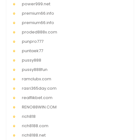
power999.net
premium66.info
premium66.info
proded888x.com
punpro777
puntaek77
pussy888
pussy888fun
ramclubx.com
rasri365day.com
realflikbet.com
RENO88WIN.COM
rich818
rich8188.com
rich8188.net