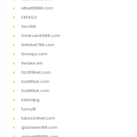
etbet16888.com
FAFA123
faro168
fcharoenkit168.com
finfinbet789.com
finnivips.com
fiwdee.win
fizz169bet.com
fox689ok.com
fox689ok.com
fullslotpg
funny18
future24bet.com
gachawin168.com
gamehit8888.com