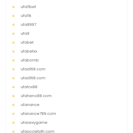
ufa11bet
ufa11k
ufa8997
ufa9
ufabet
ufabetxx
ufabomb
ufad168.com
ufad168.com
ufafox88
ufaheno88.com
ufanance
ufanance789.com
ufasexygame
ufasocietyth.com