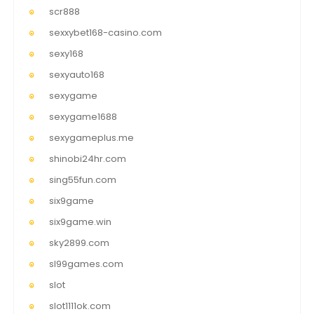
scr888
sexxybet168-casino.com
sexy168
sexyauto168
sexygame
sexygame1688
sexygameplus.me
shinobi24hr.com
sing55fun.com
six9game
six9game.win
sky2899.com
sl99games.com
slot
slot1111ok.com