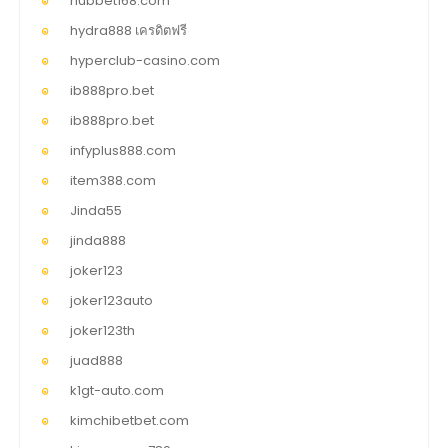
hubbet168.com
hydra888 เครดิตฟรี
hyperclub-casino.com
ib888pro.bet
ib888pro.bet
infyplus888.com
item388.com
Jinda55
jinda888
joker123
joker123auto
joker123th
juad888
k1gt-auto.com
kimchibetbet.com