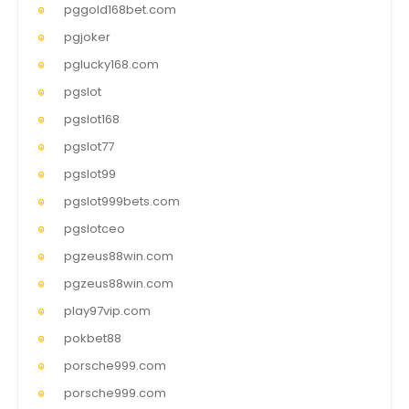
pggold168bet.com
pgjoker
pglucky168.com
pgslot
pgslot168
pgslot77
pgslot99
pgslot999bets.com
pgslotceo
pgzeus88win.com
pgzeus88win.com
play97vip.com
pokbet88
porsche999.com
porsche999.com