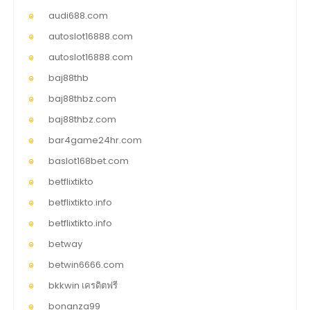
audi688.com
autoslot16888.com
autoslot16888.com
baj88thb
baj88thbz.com
baj88thbz.com
bar4game24hr.com
baslot168bet.com
betflixtikto
betflixtikto.info
betflixtikto.info
betway
betwin6666.com
bkkwin เครดิตฟรี
bonanza99