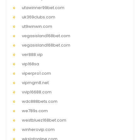
ufawinner99bet.com
uk369clubs.com
ut9winwin.com
vegasisland168bet.com
vegasisland168bet.com
ver888.vip
vip168sa
viperpro1.com
vipmgm8.net
vvip16688.com
wdc888bets.com
we789s.com
westbluez168bet.com
winherovip.com
wkslotonline.com