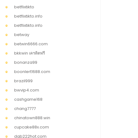
betflixtikto
betflixtikto.info
betflixtikto.info
betway
betwin6666.com
bkkwin เครดิตฟรี
bonanza99
boonlert1688.com
brazil999
bwvip4.com
cashgame168
chang7777
chinatown888.win
cupcake88x.com
dgb222hot.com