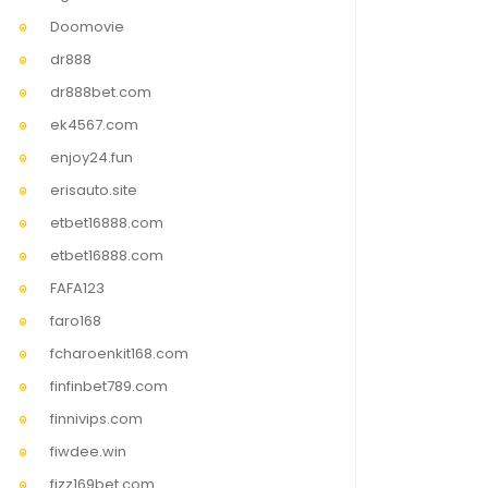
Doomovie
dr888
dr888bet.com
ek4567.com
enjoy24.fun
erisauto.site
etbet16888.com
etbet16888.com
FAFA123
faro168
fcharoenkit168.com
finfinbet789.com
finnivips.com
fiwdee.win
fizz169bet.com