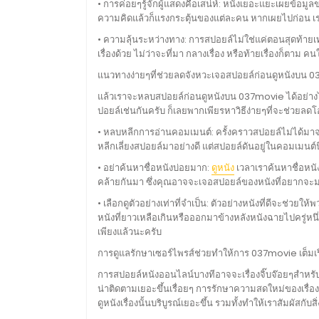
• การค่อยๆรู้จักผู้แสดงคือเสน่ห์: หนังเยอะแยะเผยข้อมู
ความคิดแล้วก็แรงกระตุ้นของแต่ละคน หากเผยไปก่อน เ
• ความลุ้นระหว่างทาง: การสปอยล์ไม่ใช่แค่ตอนสุดท้ายเท่
เรื่องด้วย ไม่ว่าจะที่มา กลางเรื่อง หรือท้ายเรื่องก็ตาม 
แนวทางง่ายๆที่ช่วยลดจังหวะเจอสปอยล์ก่อนดูหนังบน 
แล้วเราจะหลบสปอยล์ก่อนดูหนังบน 037movie ได้อย่างไร
ปอยล์เช่นกันครับ ก็เลยพากเพียรหาวิธีง่ายๆที่จะช่วยลด
• หลบหลีกการอ่านคอมเมนต์: ครั้งคราวสปอยล์ไม่ได้มา
หลีกเลี่ยงสปอยล์มาอย่างดี แต่สปอยล์ดันอยู่ในคอมเมนต์
• อย่าค้นหาชื่อหนังบ่อยมาก:
ดูหนัง
เวลาเราค้นหาชื่อหนั
คล้ายกันมา ซึ่งคุณอาจจะเจอสปอยล์ของหนังที่อยากจะมอ
• เลือกดูตัวอย่างเท่าที่จำเป็น: ตัวอย่างหนังที่ดีจะช่วย
หนังที่ยาวเหลือเกินหรือออกมาข้างหลังหนังฉายไปครู่ห
เพียงแล้วนะครับ
การดูแลรักษาเซอร์ไพรส์ช่วยทำให้การ 037movie เต็มเรื่อ
การสปอยล์หนังออนไลน์บางทีอาจจะเรื่องจิ๊บจ๊อยๆสำหรับ
น่าติดตามเยอะขึ้นเรื่อยๆ การรักษาความสดใหม่ของเรื่อ
ดูหนังเรื่องนั้นบริบูรณ์เยอะขึ้น รวมทั้งทำให้เราสัมผัสกับสิ