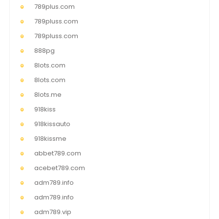
789plus.com
789pluss.com
789pluss.com
888pg
8lots.com
8lots.com
8lots.me
918kiss
918kissauto
918kissme
abbet789.com
acebet789.com
adm789.info
adm789.info
adm789.vip