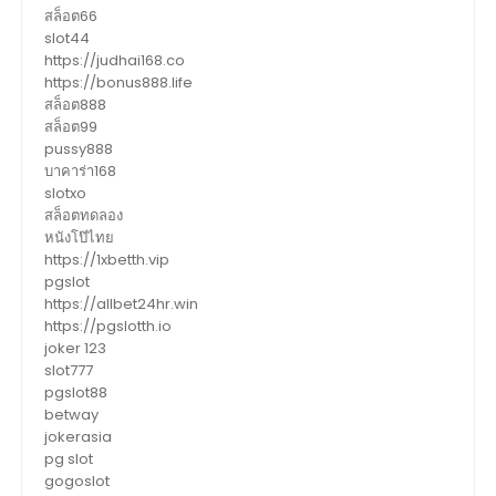
สล็อต66
slot44
https://judhai168.co
https://bonus888.life
สล็อต888
สล็อต99
pussy888
บาคาร่า168
slotxo
สล็อตทดลอง
หนังโป๊ไทย
https://1xbetth.vip
pgslot
https://allbet24hr.win
https://pgslotth.io
joker 123
slot777
pgslot88
betway
jokerasia
pg slot
gogoslot