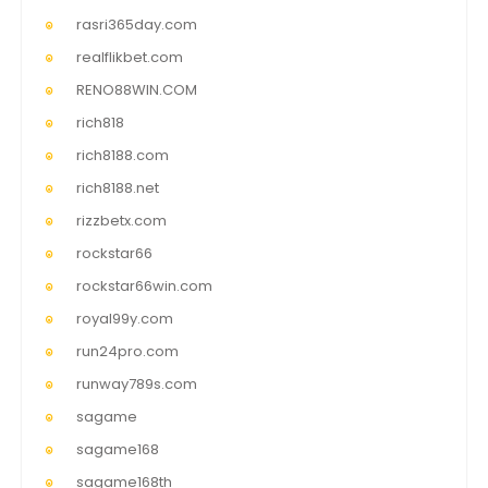
rasri365day.com
realflikbet.com
RENO88WIN.COM
rich818
rich8188.com
rich8188.net
rizzbetx.com
rockstar66
rockstar66win.com
royal99y.com
run24pro.com
runway789s.com
sagame
sagame168
sagame168th