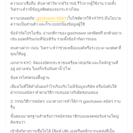
ความน่าเชื่อถือ: ค้นหาคำวิพากษ์วิจารณ์ รีวิวจากผู้ใช้งาน รวมทั้ง
วิเคราะห์ว่ามีข้อมูลติดต่อแจ่มกระจ่างไหม
ความปลอดภัย:
gachawin สมัคร
เว็บไซต์ควรใช้ HTTPS มีนโยบาย
ความเป็นส่วนตัว และก็ระบบปกป้องข้อมูลผู้ใช้
ข้อจำกัดโปรโมชั่น: อ่านกติกาของ gachawin เครดิตฟรี ยกตัวอย่าง
เช่น ยอดเทิร์นเกมที่นับเทิร์น รวมทั้งข้อจำกัดการถอน
หนทางฝาก-ถอน: วิเคราะห์ว่าช่วยเหลือแบงค์หรือระบบ e-wallet ที่
คุณใช้อยู่
เอกสาร KYC: จัดแจงบัตรประชาชนหรือพาสปอร์ต และก็หลักฐานที่
อยู่ อย่างเช่น ใบเสร็จรับเงินค่าน้ำ/ไฟ
ข้อควรไตร่ตรองพื้นฐาน
เลี่ยงเว็บที่ให้คำมั่นผลกำไรเกินจริง ไม่มีข้อมูลบริษัท หรือบังคับให้
ฝากก่อนสมัคร ทำตามวิธีการเล่นอย่างรับผิดชอบเสมอ
2. กรรมวิธีการสมัคร: แนวทางการทำให้การ gachawin สมัคร ราบ
รื่น
ขั้นตอนมาตรฐานสำหรับการสมัครสมาชิกบนแพลตฟอร์มส่วนใหญ่
ดังเช่นว่า:
เข้าลิงก์ทางการเชื่อใจได้ (พิมพ์ URL เองหรือคลิกจากแหล่งที่เป็น