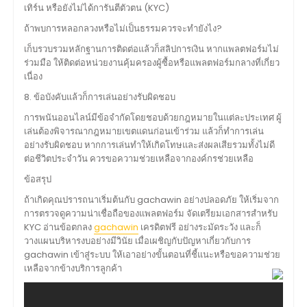
เทิร์น หรือยังไม่ได้การันตีตัวตน (KYC)
ถ้าพบการหลอกลวงหรือไม่เป็นธรรมควรจะทำยังไง?
เก็บรวบรวมหลักฐานการติดต่อแล้วก็สลิปการเงิน หากแพลตฟอร์มไม่
ร่วมมือ ให้ติดต่อหน่วยงานคุ้มครองผู้ซื้อหรือแพลตฟอร์มกลางที่เกี่ยว
เนื่อง
8. ข้อบังคับแล้วก็การเล่นอย่างรับผิดชอบ
การพนันออนไลน์มีข้อจำกัดโดยชอบด้วยกฎหมายในแต่ละประเทศ ผู้
เล่นต้องพิจารณากฎหมายเขตแดนก่อนเข้าร่วม แล้วก็ทำการเล่น
อย่างรับผิดชอบ หากการเล่นทำให้เกิดโทษและส่งผลเสียรวมทั้งไม่ดี
ต่อชีวิตประจำวัน ควรขอความช่วยเหลือจากองค์กรช่วยเหลือ
ข้อสรุป
ถ้าเกิดคุณปรารถนาเริ่มต้นกับ gachawin อย่างปลอดภัย ให้เริ่มจาก
การตรวจดูความน่าเชื่อถือของแพลตฟอร์ม จัดเตรียมเอกสารสำหรับ
KYC อ่านข้อตกลง
gachawin
เครดิตฟรี อย่างระมัดระวัง และก็
วางแผนบริหารงบอย่างมีวินัย เมื่อเผชิญกับปัญหาเกี่ยวกับการ
gachawin เข้าสู่ระบบ ให้เอาอย่างขั้นตอนที่ชี้แนะหรือขอความช่วย
เหลือจากข้างบริการลูกค้า