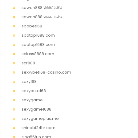
sawan888 ทดลองเล่น
sawan888 ทดลองเล่น
sbobet168
sbotop1688.com
sbotop1688.com
sclass8888.com
scr888
sexxybet168-casino.com
sexy168
sexyauto168
sexygame
sexygame1688
sexygameplus.me
shinobi24hr.com
sing55fun.com