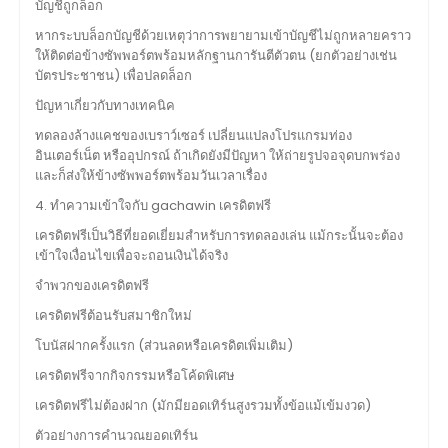
บัญชีถูกล็อก
หากระบบล็อกบัญชีด้วยเหตุว่าการพยายามเข้าบัญชีไม่ถูกหลายคราว
ให้ติดต่อข้างซัพพอร์ตพร้อมหลักฐานการันตีตัวตน (ยกตัวอย่างเช่น
บัตรประชาชน) เพื่อปลดล็อก
ปัญหาเกี่ยวกับทางเทคนิค
ทดลองล้างแคชของเบราว์เซอร์ เปลี่ยนแปลงโปรแกรมท่อง
อินเตอร์เน็ต หรืออุปกรณ์ ถ้าเกิดยังมีปัญหา ให้ถ่ายรูปจอจุดบกพร่อง
และก็ส่งให้ข้างซัพพอร์ตพร้อมวันเวลาเรื่อง
4. ทำความเข้าใจกับ gachawin เครดิตฟรี
เครดิตฟรีเป็นวิธีที่ยอดเยี่ยมสำหรับการทดลองเล่น แม้กระนั้นจะต้อง
เข้าใจเงื่อนไขเพื่อจะถอนเงินได้จริง
จำพวกของเครดิตฟรี
เครดิตฟรีต้อนรับสมาชิกใหม่
โบนัสฝากครั้งแรก (ส่วนลดหรือเครดิตเพิ่มเติม)
เครดิตฟรีจากกิจกรรมหรือโค้ดพิเศษ
เครดิตฟรีไม่ต้องฝาก (มักมียอดเทิร์นสูงรวมทั้งข้อแม้เข้มงวด)
ตัวอย่างการคำนวณยอดเทิร์น