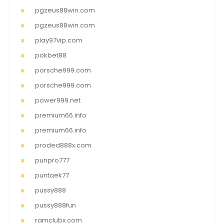
pgzeus88win.com
pgzeus88win.com
play97vip.com
pokbet88
porsche999.com
porsche999.com
power999.net
premium66.info
premium66.info
proded888x.com
punpro777
puntaek77
pussy888
pussy888fun
ramclubx.com