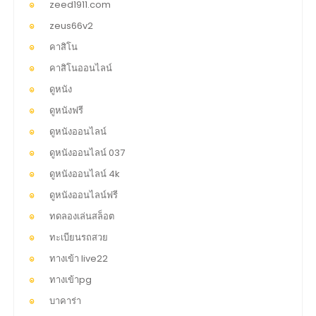
zeed1911.com
zeus66v2
คาสิโน
คาสิโนออนไลน์
ดูหนัง
ดูหนังฟรี
ดูหนังออนไลน์
ดูหนังออนไลน์ 037
ดูหนังออนไลน์ 4k
ดูหนังออนไลน์ฟรี
ทดลองเล่นสล็อต
ทะเบียนรถสวย
ทางเข้า live22
ทางเข้าpg
บาคาร่า