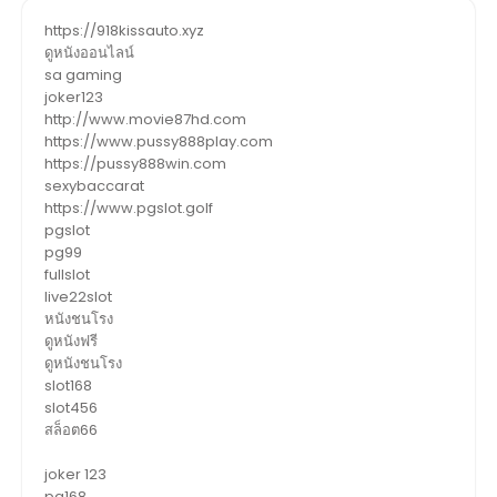
https://918kissauto.xyz
ดูหนังออนไลน์
sa gaming
joker123
http://www.movie87hd.com
https://www.pussy888play.com
https://pussy888win.com
sexybaccarat
https://www.pgslot.golf
pgslot
pg99
fullslot
live22slot
หนังชนโรง
ดูหนังฟรี
ดูหนังชนโรง
slot168
slot456
สล็อต66
joker 123
pg168