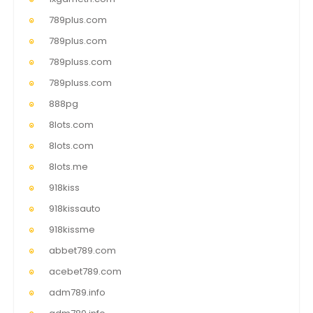
789plus.com
789plus.com
789pluss.com
789pluss.com
888pg
8lots.com
8lots.com
8lots.me
918kiss
918kissauto
918kissme
abbet789.com
acebet789.com
adm789.info