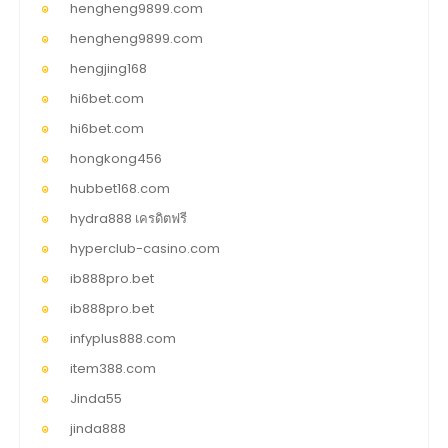
hengheng9899.com
hengheng9899.com
hengjing168
hi6bet.com
hi6bet.com
hongkong456
hubbet168.com
hydra888 เครดิตฟรี
hyperclub-casino.com
ib888pro.bet
ib888pro.bet
infyplus888.com
item388.com
Jinda55
jinda888