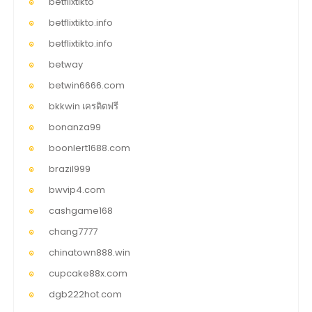
betflixtikto
betflixtikto.info
betflixtikto.info
betway
betwin6666.com
bkkwin เครดิตฟรี
bonanza99
boonlert1688.com
brazil999
bwvip4.com
cashgame168
chang7777
chinatown888.win
cupcake88x.com
dgb222hot.com