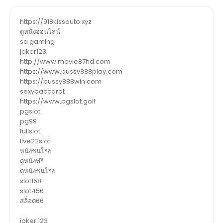
https://918kissauto.xyz
ดูหนังออนไลน์
sa gaming
joker123
http://www.movie87hd.com
https://www.pussy888play.com
https://pussy888win.com
sexybaccarat
https://www.pgslot.golf
pgslot
pg99
fullslot
live22slot
หนังชนโรง
ดูหนังฟรี
ดูหนังชนโรง
slot168
slot456
สล็อต66
joker 123