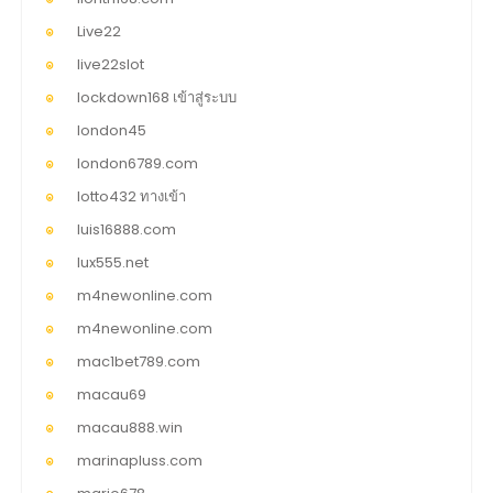
Live22
live22slot
lockdown168 เข้าสู่ระบบ
london45
london6789.com
lotto432 ทางเข้า
luis16888.com
lux555.net
m4newonline.com
m4newonline.com
mac1bet789.com
macau69
macau888.win
marinapluss.com