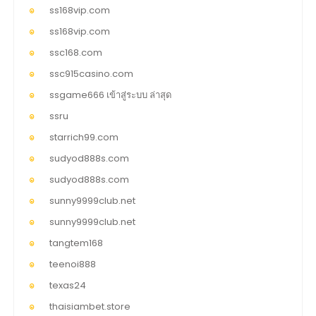
ss168vip.com
ss168vip.com
ssc168.com
ssc915casino.com
ssgame666 เข้าสู่ระบบ ล่าสุด
ssru
starrich99.com
sudyod888s.com
sudyod888s.com
sunny9999club.net
sunny9999club.net
tangtem168
teenoi888
texas24
thaisiambet.store