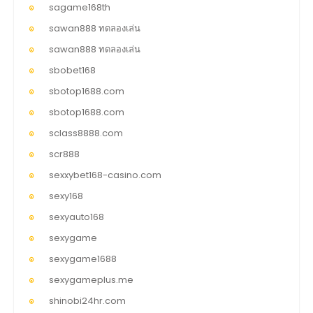
sagame168th
sawan888 ทดลองเล่น
sawan888 ทดลองเล่น
sbobet168
sbotop1688.com
sbotop1688.com
sclass8888.com
scr888
sexxybet168-casino.com
sexy168
sexyauto168
sexygame
sexygame1688
sexygameplus.me
shinobi24hr.com