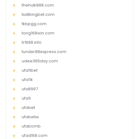
thehulk888.com
tia8kingbet.com
tkbpgg.com
tong168win.com
tr1688.info
tunder88express.com
udee365day.com
ufa11bet
ufa11k
ufa8997
ufa9
ufabet
ufabetxx
ufabomb
ufad168.com