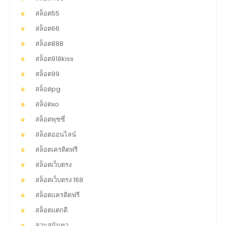
สล็อต55
สล็อต66
สล็อต888
สล็อต918kiss
สล็อต99
สล็อตpg
สล็อตxo
สล็อตพุซซี่
สล็อตออนไลน์
สล็อตเครดิตฟรี
สล็อตเว็บตรง
สล็อตเว็บตรง 168
สล็อตเเครดิตฟรี
สล็อตแตกดี
สวนสุนันทา