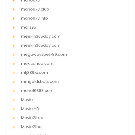
mario678
mario678.club
mario678.info
mars95
meekin365day.com
meekin365day.com
megawaysbet789.com
mexicanoo.com
mfj889xx.com
mmgoldsbets.com
mono16888.com
Movie
Movie HD
Movie2free
Movie2thai