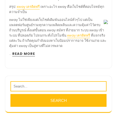
สรุป:
xway เครดิตฟรี
เพราะอะไร xway คือเว็บไซต์ที่ตอบโจทย์ทุก
ความจำเป็น
xway ไม่ใช่เพียงแต่เว็บไซต์เดิมพันออนไลน์ทั่วๆไป แต่เป็น
แพลตฟอร์มศูนย์รวมทุกความเพลิดเพลินและความคุ้มค่าไว้ครบ
ถ้วนบริบูรณ์ ตั้งแต่ขั้นตอน xway สมัคร ที่ง่ายมาก ระบบ xway เข้า
ระบบ ที่ปลอดภัย ไปจนกระทั่งโปรโมชั่น
xway เครดิตฟรี
ที่แจกจริง
แต่ละวัน ถ้าเกิดคุณกำลังมองหาเว็บป้อมปราการอาจ ใช้งานง่าย และ
คุ้มค่า xway เป็นลู่ทางที่ไม่ควรพลาด
…
READ MORE