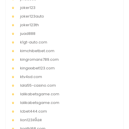
joker123
joker123auto
joker123th
juad888
k1gt-auto.com
kimchibetbet.com
kingromans789.com
kingxxxbet123.com
ktv4sd.com
lala55-casino.com
lalikabetsgame.com
lalikabetsgame.com
lcbet444.com
lion123สล็อต
lionth168.com