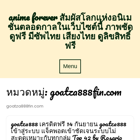
Skip
to
anime forever สัมผัสโลกแห่งอนิเม
content
ชั่นตลอดกาลในเว็บไซต์นี้ ภาพชัด
ดูฟรี มีซัพไทย เสียงไทย ดูลิขสิทธิ์
ฟรี
Menu
Menu
หมวดหมู่:
goatza888fin.com
goatza888fin.com
goatza888 เครดิตฟรี 14 กันยายน goatza888
เข้าสู่ระบบ แจ็คพอตเข้าชัดเจนระบบไม่
สะดุดเหมาะกับทุกกลุ่ม Top 42 by Rosario