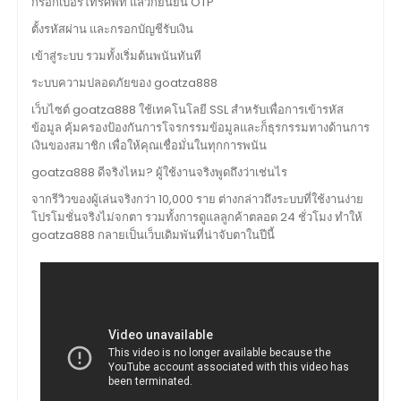
กรอกเบอร์โทรศัพท์ แล้วก็ยืนยัน OTP
ตั้งรหัสผ่าน และกรอกบัญชีรับเงิน
เข้าสู่ระบบ รวมทั้งเริ่มต้นพนันทันที
ระบบความปลอดภัยของ goatza888
เว็บไซต์ goatza888 ใช้เทคโนโลยี SSL สำหรับเพื่อการเข้ารหัส
ข้อมูล คุ้มครองป้องกันการโจรกรรมข้อมูลและก็ธุรกรรมทางด้านการ
เงินของสมาชิก เพื่อให้คุณเชื่อมั่นในทุกการพนัน
goatza888 ดีจริงไหม? ผู้ใช้งานจริงพูดถึงว่าเช่นไร
จากรีวิวของผู้เล่นจริงกว่า 10,000 ราย ต่างกล่าวถึงระบบที่ใช้งานง่าย
โปรโมชั่นจริงไม่จกตา รวมทั้งการดูแลลูกค้าตลอด 24 ชั่วโมง ทำให้
goatza888 กลายเป็นเว็บเดิมพันที่น่าจับตาในปีนี้