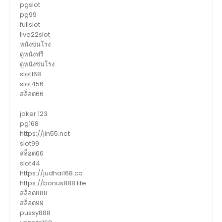
pgslot
pg99
fullslot
live22slot
หนังชนโรง
ดูหนังฟรี
ดูหนังชนโรง
slot168
slot456
สล็อต66
joker 123
pg168
https://jin55.net
slot99
สล็อต66
slot44
https://judhai168.co
https://bonus888.life
สล็อต888
สล็อต99
pussy888