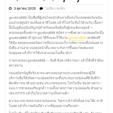
3 ตุลาคม 2025
ไม่มีความเห็น
goatza888 เป็นชื่อที่ผู้เล่นไทยมักค้นหาเมื่อสนใจแพลตฟอร์มพนัน
ออนไลน์ศูนย์รวมสล็อต คาสิโนสด แล้วก็โปรโมชั่นไว้ด้วยกัน เนื้อหา
นี้เป็นคู่มือฉบับบริบูรณ์สำหรับคนเริ่มต้นถึงผู้เล่นเชิงกลยุทธ์ —
ครอบคลุมตั้งแต่การ goatza888 สมัคร การตั้งค่าความปลอดภัยเมื่อ
goatza888 เข้าสู่ระบบ วิธีรับและก็ใช้งาน
goatza888
เครดิตฟรี
ให้คุ้ม ตลอดจนเทคนิคการเลือกเกมและก็การจัดการงบเพื่อเล่นอย่าง
ยั่งยืน อ่านง่าย แบ่งย่อหน้าสั้น เหมาะกับการขึ้นผล Featured
Snippet แล้วก็การใช้แรงงานบนเว็บเพื่อ SEO
ภาพรวมของ goatza888 — ข้อดี ข้อควรพิจารณา แล้วก็สิ่งที่จำต้อง
ตรวจทาน
ก่อนสมัครบัญชีจริง ควรจะตรวจสอบส่วนประกอบหลักของผู้ให้
บริการเพื่อให้เกิดความปลอดภัยรวมทั้งประสบการณ์เล่นที่ดี สิ่งที่จำ
ต้องพิจารณาตัวอย่างเช่น ประเภทของเกม โปรโมชั่น ช่องทางฝาก–
ถอน การช่วยส่งเสริมลูกค้า รวมทั้งมาตรการความปลอดภัย ตัวอย่าง
เช่น HTTPS แล้วก็นโยบายความเป็นส่วนตัว
ความมากมายหลากหลายของเกม: วิเคราะห์ว่ามีสล็อต เกมโต๊ะ คาสิ
โนสด แล้วก็การพนันกีฬา จากที่คุณอยากหรือเปล่า