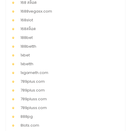
168 สล็อต
1688vegasx.com
168slot
168สล็อต
188bet
188betth
1xbet
1xbetth
1xgameth.com
789plus.com
789plus.com
789pluss.com
789pluss.com
888pg
8lots.com