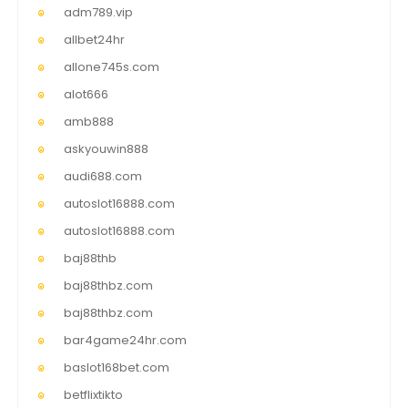
adm789.vip
allbet24hr
allone745s.com
alot666
amb888
askyouwin888
audi688.com
autoslot16888.com
autoslot16888.com
baj88thb
baj88thbz.com
baj88thbz.com
bar4game24hr.com
baslot168bet.com
betflixtikto