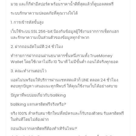
มวย และก็กีฬาอีสปอร์ต พร้อมราคาน้ำดีที่สุดแล้วก็ดูบอลสดฟรี
ระบบรักษาความปลอดภัยที่คุณวางใจได้
1. การเข้ารหัสขั้นสูง
เว็บใช้ระบบ SSL 256-bit ป้องกันข้อมูลผู้ใช้งานจากการเช็ดกแฮก
และรักษาความเป็นส่วนตัวของข้อมูลทุกจำพวก
2. ฝากถอนอัตโนมัติ 24 ชั่วโมง
ทำรายการฝากถอนผ่านธนาคารชั้นหนึ่งรวมทั้ง TrueMoney
Wallet โดยใช้เวลาไม่ถึง 10 วินาที ไม่มีขั้นต่ำ ถอนได้จริงทุกยอด
3. คณะทำงานตอบไว
แอดไม่นพร้อมให้บริการผ่านแชทสดแล้วก็ LINE ตลอด 24 ชั่วโมง
ตอบทุกปัญหา เสนอแนะทุกฟีพบร์ ให้คุณใช้งานเว็บได้อย่างสบาย
ปัญหาที่พบบ่อยเกี่ยวกับ tia8king
tia8king แจกเครดิตฟรีจริงหรือ?
จริง 100% สำหรับสมาชิกใหม่ที่สมัครและก็รับรองตัวตน รับเครดิตฟรี
ในทันทีโดยไม่ต้องฝาก
ถอนเงินจากเครดิตฟรีต้องทำเทิร์นไหม?