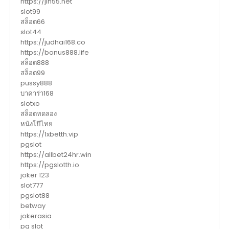
https://jin55.net
slot99
สล็อต66
slot44
https://judhai168.co
https://bonus888.life
สล็อต888
สล็อต99
pussy888
บาคาร่า168
slotxo
สล็อตทดลอง
หนังโป๊ไทย
https://1xbetth.vip
pgslot
https://allbet24hr.win
https://pgslotth.io
joker 123
slot777
pgslot88
betway
jokerasia
pg slot