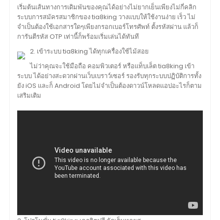
เริ่มต้นเส้นทางการเดิมพันของคุณได้อย่างไม่ยากเย็นเพียงไม่กี่คลิก
ระบบการสมัครสมาชิกของ tia8king วางแบบให้ใช้งานง่าย เร็ว ไม่
จำเป็นต้องใช้เอกสารใดๆเพียงกรอกเบอร์โทรศัพท์ ตั้งรหัสผ่าน แล้วก็
การันตีรหัส OTP เท่านี้ก็พร้อมเริ่มเล่นได้ทันที
2. เข้าระบบ tia8king ได้ทุกเครื่องใช้ไม้สอย
ไม่ว่าคุณจะใช้มือถือ คอมพิวเตอร์ หรือแท็บเล็ต tia8king เข้า
ระบบ ได้อย่างสะดวกผ่านเว็บเบราว์เซอร์ รองรับทุกระบบปฏิบัติการทั้ง
ยัง iOS และก็ Android โดยไม่จำเป็นต้องดาวน์โหลดแอปอะไรก็ตาม
เสริมเติม