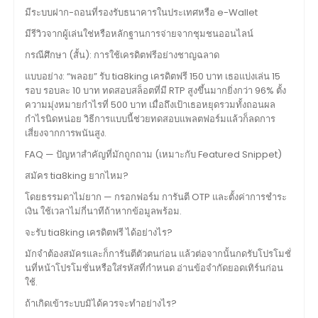
มีระบบฝาก-ถอนที่รองรับธนาคารในประเทศหรือ e-Wallet
มีรีวิวจากผู้เล่นใช่หรือหลักฐานการจ่ายจากชุมชนออนไลน์
กรณีศึกษา (สั้น): การใช้เครดิตฟรีอย่างชาญฉลาด
แบบอย่าง: “พลอย” รับ tia8king เครดิตฟรี 150 บาท เธอแบ่งเล่น 15
รอบ รอบละ 10 บาท ทดสอบสล็อตที่มี RTP สูงขึ้นมากยิ่งกว่า 96% ตั้ง
ความมุ่งหมายกำไรที่ 500 บาท เมื่อถึงเป้าเธอหยุดรวมทั้งถอนผล
กำไรนิดหน่อย วิธีการแบบนี้ช่วยทดสอบแพลตฟอร์มแล้วก็ลดการ
เสี่ยงจากการพนันสูง.
FAQ — ปัญหาสำคัญที่มักถูกถาม (เหมาะกับ Featured Snippet)
สมัคร tia8king ยากไหม?
โดยธรรมดาไม่ยาก — กรอกฟอร์ม การันตี OTP และตั้งค่าการชำระ
เงิน ใช้เวลาไม่กี่นาทีถ้าหากข้อมูลพร้อม.
จะรับ tia8king เครดิตฟรี ได้อย่างไร?
มักจำต้องสมัครและก็การันตีตัวตนก่อน แล้วต่อจากนั้นกดรับโปรโมชั่
นที่หน้าโปรโมชั่นหรือใส่รหัสที่กำหนด อ่านข้อจำกัดยอดเทิร์นก่อน
ใช้.
ถ้าเกิดเข้าระบบมิได้ควรจะทำอย่างไร?