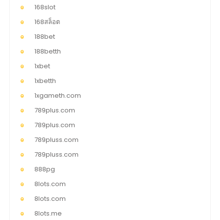
168slot
168สล็อต
188bet
188betth
1xbet
1xbetth
1xgameth.com
789plus.com
789plus.com
789pluss.com
789pluss.com
888pg
8lots.com
8lots.com
8lots.me