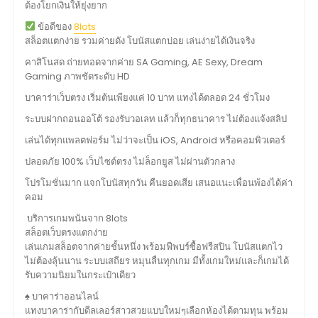
ต้องโยกเงินให้ยุ่งยาก
ข้อดีของ
8lots
สล็อตแตกง่าย รวมค่ายดัง โบนัสแตกบ่อย เล่นง่ายได้เงินจริง
คาสิโนสด ถ่ายทอดจากค่าย SA Gaming, AE Sexy, Dream
Gaming ภาพชัดระดับ HD
บาคาร่าเว็บตรง เริ่มต้นเพียงแค่ 10 บาท แทงได้ตลอด 24 ชั่วโมง
ระบบฝากถอนออโต้ รองรับวอเลท แล้วก็ทุกธนาคาร ไม่ต้องแจ้งสลิป
เล่นได้ทุกแพลตฟอร์ม ไม่ว่าจะเป็น iOS, Android หรือคอมพิวเตอร์
ปลอดภัย 100% เว็บไซต์ตรง ไม่ล็อกยูส ไม่ผ่านตัวกลาง
โปรโมชั่นมาก แจกโบนัสทุกวัน คืนยอดเสีย เสนอแนะเพื่อนพ้องได้ค่า
คอม
️ บริการเกมพนันจาก 8lots
สล็อตเว็บตรงแตกง่าย
เล่นเกมสล็อตจากค่ายชั้นหนึ่ง พร้อมฟีพบร์ซื้อฟรีสปิน โบนัสแตกไว
ไม่ต้องลุ้นนาน ระบบเสถียร หมุนลื่นทุกเกม มีทั้งเกมใหม่และก็เกมได้
รับความนิยมในกระเป๋าเดียว
♠️ บาคาร่าออนไลน์
แทงบาคาร่ากับดีลเลอร์สาวสวยแบบใหม่ๆเลือกห้องได้ตามทุน พร้อม