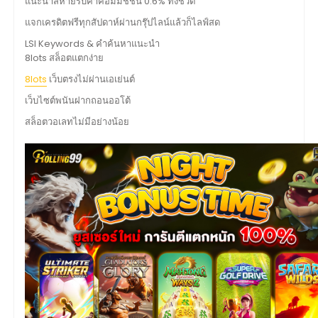
แนะนำสหายรับค่าคอมมิชชัน 0.6% ทั้งชีวิต
แจกเครดิตฟรีทุกสัปดาห์ผ่านกรุ๊ปไลน์แล้วก็ไลฟ์สด
LSI Keywords & คำค้นหาแนะนำ
8lots สล็อตแตกง่าย
8lots
เว็บตรงไม่ผ่านเอเย่นต์
เว็บไซต์พนันฝากถอนออโต้
สล็อตวอเลทไม่มีอย่างน้อย