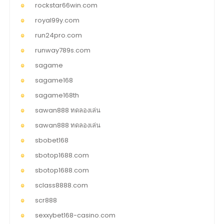
rockstar66win.com
royal99y.com
run24pro.com
runway789s.com
sagame
sagame168
sagame168th
sawan888 ทดลองเล่น
sawan888 ทดลองเล่น
sbobet168
sbotop1688.com
sbotop1688.com
sclass8888.com
scr888
sexxybet168-casino.com