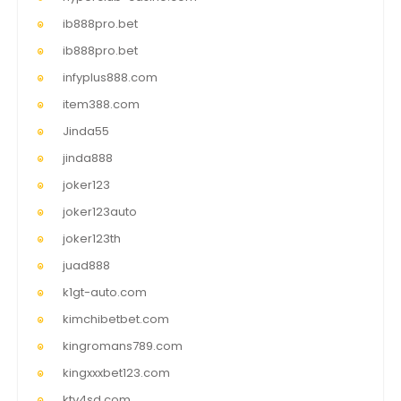
ib888pro.bet
ib888pro.bet
infyplus888.com
item388.com
Jinda55
jinda888
joker123
joker123auto
joker123th
juad888
k1gt-auto.com
kimchibetbet.com
kingromans789.com
kingxxxbet123.com
ktv4sd.com