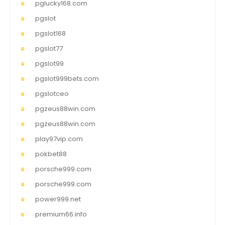
pglucky168.com
pgslot
pgslot168
pgslot77
pgslot99
pgslot999bets.com
pgslotceo
pgzeus88win.com
pgzeus88win.com
play97vip.com
pokbet88
porsche999.com
porsche999.com
power999.net
premium66.info