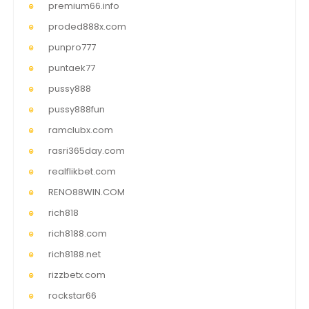
premium66.info
proded888x.com
punpro777
puntaek77
pussy888
pussy888fun
ramclubx.com
rasri365day.com
realflikbet.com
RENO88WIN.COM
rich818
rich8188.com
rich8188.net
rizzbetx.com
rockstar66