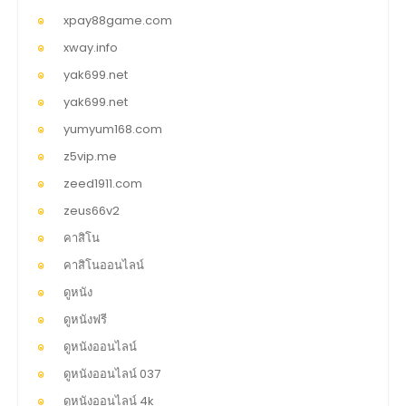
xpay88game.com
xway.info
yak699.net
yak699.net
yumyum168.com
z5vip.me
zeed1911.com
zeus66v2
คาสิโน
คาสิโนออนไลน์
ดูหนัง
ดูหนังฟรี
ดูหนังออนไลน์
ดูหนังออนไลน์ 037
ดูหนังออนไลน์ 4k