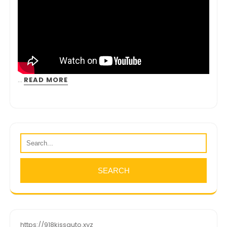
…
READ MORE
https://918kissauto.xyz