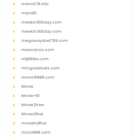
mario678.info
mars95
meekin365day.com
meekin365day.com
megawaysbet789.com
mexicanoo.com
mfj889xx.com
mmgoldsbets.com
mono16888.com
Movie
Movie HD
Movie2free
Movie2thai
moviehdthai
moza888.com