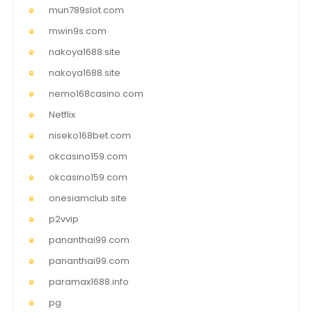
mun789slot.com
mwin9s.com
nakoya1688.site
nakoya1688.site
nemo168casino.com
Netflix
niseko168bet.com
okcasino159.com
okcasino159.com
onesiamclub.site
p2vvip
pananthai99.com
pananthai99.com
paramax1688.info
pg