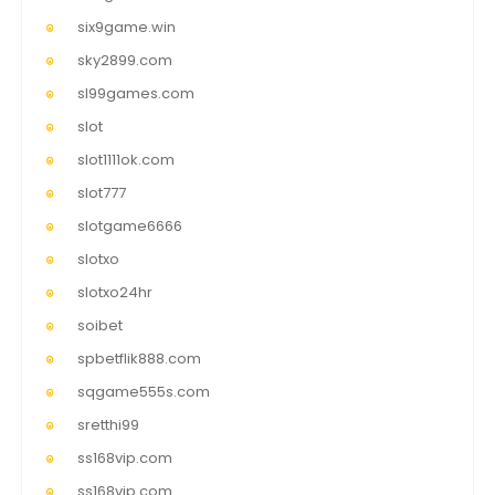
six9game.win
sky2899.com
sl99games.com
slot
slot1111ok.com
slot777
slotgame6666
slotxo
slotxo24hr
soibet
spbetflik888.com
sqgame555s.com
sretthi99
ss168vip.com
ss168vip.com