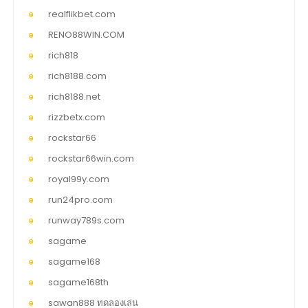
realflikbet.com
RENO88WIN.COM
rich818
rich8188.com
rich8188.net
rizzbetx.com
rockstar66
rockstar66win.com
royal99y.com
run24pro.com
runway789s.com
sagame
sagame168
sagame168th
sawan888 ทดลองเล่น