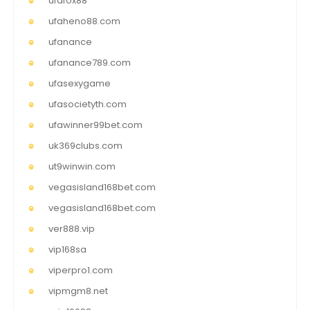
ufafox88
ufaheno88.com
ufanance
ufanance789.com
ufasexygame
ufasocietyth.com
ufawinner99bet.com
uk369clubs.com
ut9winwin.com
vegasisland168bet.com
vegasisland168bet.com
ver888.vip
vip168sa
viperpro1.com
vipmgm8.net