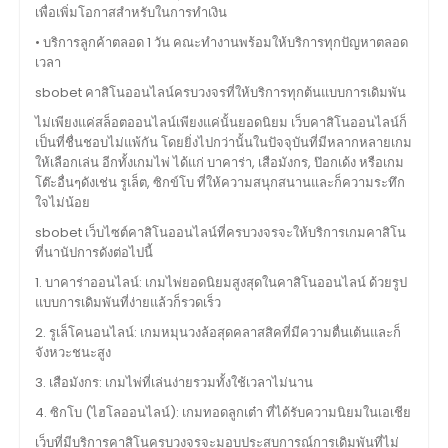
เพื่อเพิ่มโอกาสสำหรับในการทำเงิน
• บริการลูกค้าตลอด 1 วัน คณะทำงานพร้อมให้บริการทุกปัญหาตลอด
เวลา
sbobet คาสิโนออนไลน์ครบวงจรที่ให้บริการทุกต้นแบบการเดิมพัน
ไม่เพียงแค่สล็อตออนไลน์เพียงแค่นั้นยอดนิยม เว็บคาสิโนออนไลน์ก็
เป็นที่ชื่นชอบไม่แพ้กัน โดยยิ่งไปกว่านั้นในปัจจุบันที่มีหลากหลายเกม
ให้เลือกเล่น อีกทั้งเกมไพ่ ได้แก่ บาคาร่า, เสือมังกร, ป๊อกเด้ง หรือเกม
โต๊ะอื่นๆดังเช่น รูเล็ต, ซิกข์โบ ที่ให้ความสนุกสนานและก็ความระทึก
ใจไม่น้อย
sbobet เว็บไซต์คาสิโนออนไลน์ที่ครบวงจรจะให้บริการเกมคาสิโน
ที่นานัปการดังต่อไปนี้
1. บาคาร่าออนไลน์: เกมไพ่ยอดนิยมสูงสุดในคาสิโนออนไลน์ ด้วยรูป
แบบการเดิมพันที่ง่ายแล้วก็รวดเร็ว
2. รูเล็โคนอนไลน์: เกมหมุนวงล้อสุดคลาสสิคที่มีความตื่นเต้นและก็
จังหวะชนะสูง
3. เสือมังกร: เกมไพ่ที่เล่นง่ายรวมทั้งใช้เวลาไม่นาน
4. ซิกโบ (ไฮโลออนไลน์): เกมทอดลูกเต๋า ที่ได้รับความนิยมในเอเชีย
เว็บที่มีบริการคาสิโนครบวงจรจะมอบประสบการณ์การเดิมพันที่ไม่