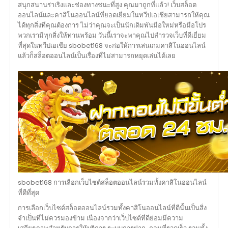
สนุกสนานร่าเริงและช่องทางชนะที่สูง คุณมาถูกที่แล้ว! เว็บสล็อต
ออนไลน์และคาสิโนออนไลน์ที่ยอดเยี่ยมในทวีปเอเชียสามารถให้คุณ
ได้ทุกสิ่งที่คุณต้องการ ไม่ว่าคุณจะเป็นนักเดิมพันมือใหม่หรือมือโปร
พวกเรามีทุกสิ่งให้ท่านพร้อม วันนี้เราจะพาคุณไปสำรวจเว็บที่ดีเยี่ยม
ที่สุดในทวีปเอเชีย sbobet168 จะก่อให้การเล่นเกมคาสิโนออนไลน์
แล้วก็สล็อตออนไลน์เป็นเรื่องที่ไม่สามารถหยุดเล่นได้เลย
sbobet168 การเลือกเว็บไซต์สล็อตออนไลน์รวมทั้งคาสิโนออนไลน์
ที่ดีที่สุด
การเลือกเว็บไซต์สล็อตออนไลน์รวมทั้งคาสิโนออนไลน์ที่ดีนั้นเป็นสิ่ง
จำเป็นที่ไม่ควรมองข้าม เนื่องจากว่าเว็บไซต์ที่ดีย่อมมีความ