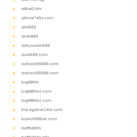
allbet24hr
allone745s.com
alot666
amb888
askyouwin888
audi688.com
autoslot16888.com
autoslot16888.com
baj88thb
baj88thbz.com
baj88thbz.com
bar4game24hr.com
baslot168bet.com
betflixtikto