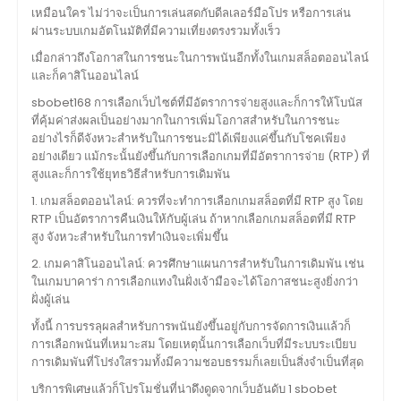
เหมือนใคร ไม่ว่าจะเป็นการเล่นสดกับดีลเลอร์มือโปร หรือการเล่น
ผ่านระบบเกมอัตโนมัติที่มีความเที่ยงตรงรวมทั้งเร็ว
เมื่อกล่าวถึงโอกาสในการชนะในการพนันอีกทั้งในเกมสล็อตออนไลน์
และก็คาสิโนออนไลน์
sbobet168 การเลือกเว็บไซต์ที่มีอัตราการจ่ายสูงและก็การให้โบนัส
ที่คุ้มค่าส่งผลเป็นอย่างมากในการเพิ่มโอกาสสำหรับในการชนะ
อย่างไรก็ดีจังหวะสำหรับในการชนะมิได้เพียงแค่ขึ้นกับโชคเพียง
อย่างเดียว แม้กระนั้นยังขึ้นกับการเลือกเกมที่มีอัตราการจ่าย (RTP) ที่
สูงและก็การใช้ยุทธวิธีสำหรับการเดิมพัน
1. เกมสล็อตออนไลน์: ควรที่จะทำการเลือกเกมสล็อตที่มี RTP สูง โดย
RTP เป็นอัตราการคืนเงินให้กับผู้เล่น ถ้าหากเลือกเกมสล็อตที่มี RTP
สูง จังหวะสำหรับในการทำเงินจะเพิ่มขึ้น
2. เกมคาสิโนออนไลน์: ควรศึกษาแผนการสำหรับในการเดิมพัน เช่น
ในเกมบาคาร่า การเลือกแทงในฝั่งเจ้ามือจะได้โอกาสชนะสูงยิ่งกว่า
ฝั่งผู้เล่น
ทั้งนี้ การบรรลุผลสำหรับการพนันยังขึ้นอยู่กับการจัดการเงินแล้วก็
การเลือกพนันที่เหมาะสม โดยเหตุนั้นการเลือกเว็บที่มีระบบระเบียบ
การเดิมพันที่โปร่งใสรวมทั้งมีความชอบธรรมก็เลยเป็นสิ่งจำเป็นที่สุด
บริการพิเศษแล้วก็โปรโมชั่นที่น่าดึงดูดจากเว็บอันดับ 1 sbobet