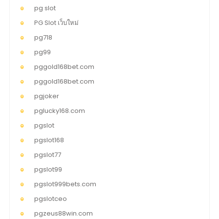
pg slot
PG Slot เว็บใหม่
pg718
pg99
pggold168bet.com
pggold168bet.com
pgjoker
pglucky168.com
pgslot
pgslot168
pgslot77
pgslot99
pgslot999bets.com
pgslotceo
pgzeus88win.com