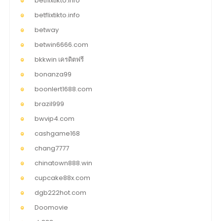
betflixtikto.info
betflixtikto.info
betway
betwin6666.com
bkkwin เครดิตฟรี
bonanza99
boonlert1688.com
brazil999
bwvip4.com
cashgame168
chang7777
chinatown888.win
cupcake88x.com
dgb222hot.com
Doomovie