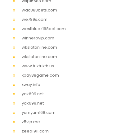
vvip16688.com
wdc888bets.com
we789s.com
westbluez168bet.com
winherovip.com
wkslotonline.com
wkslotonline.com
www.tuktukth.us
xpay88game.com
xway.info
yak699.net
yak699.net
yumyum168.com
z5vip.me
zeed1911.com