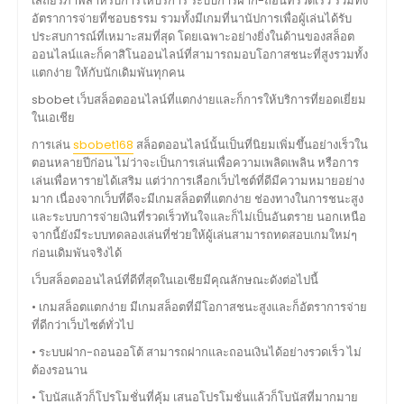
เสถียรภาพสำหรับการให้บริการ ระบบการฝาก-ถอนที่รวดเร็ว รวมทั้ง
อัตราการจ่ายที่ชอบธรรม รวมทั้งมีเกมที่นานัปการเพื่อผู้เล่นได้รับ
ประสบการณ์ที่เหมาะสมที่สุด โดยเฉพาะอย่างยิ่งในด้านของสล็อต
ออนไลน์และก็คาสิโนออนไลน์ที่สามารถมอบโอกาสชนะที่สูงรวมทั้ง
แตกง่าย ให้กับนักเดิมพันทุกคน
sbobet เว็บสล็อตออนไลน์ที่แตกง่ายและก็การให้บริการที่ยอดเยี่ยม
ในเอเชีย
การเล่น
sbobet168
สล็อตออนไลน์นั้นเป็นที่นิยมเพิ่มขึ้นอย่างเร็วใน
ตอนหลายปีก่อน ไม่ว่าจะเป็นการเล่นเพื่อความเพลิดเพลิน หรือการ
เล่นเพื่อหารายได้เสริม แต่ว่าการเลือกเว็บไซต์ที่ดีมีความหมายอย่าง
มาก เนื่องจากเว็บที่ดีจะมีเกมสล็อตที่แตกง่าย ช่องทางในการชนะสูง
และระบบการจ่ายเงินที่รวดเร็วทันใจและก็ไม่เป็นอันตราย นอกเหนือ
จากนี้ยังมีระบบทดลองเล่นที่ช่วยให้ผู้เล่นสามารถทดสอบเกมใหม่ๆ
ก่อนเดิมพันจริงได้
เว็บสล็อตออนไลน์ที่ดีที่สุดในเอเชียมีคุณลักษณะดังต่อไปนี้
• เกมสล็อตแตกง่าย มีเกมสล็อตที่มีโอกาสชนะสูงและก็อัตราการจ่าย
ที่ดีกว่าเว็บไซต์ทั่วไป
• ระบบฝาก-ถอนออโต้ สามารถฝากและถอนเงินได้อย่างรวดเร็ว ไม่
ต้องรอนาน
• โบนัสแล้วก็โปรโมชั่นที่คุ้ม เสนอโปรโมชั่นแล้วก็โบนัสที่มากมาย