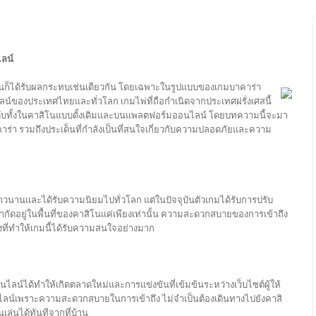
ลน์
พนันก็ได้รับผลกระทบเช่นเดียวกัน โดยเฉพาะในรูปแบบของเกมบาคาร่า
น์ของประเทศไทยและทั่วโลก เกมไพ่ที่ถือกำเนิดจากประเทศฝรั่งเศสนี้
ระดับทั้งในคาสิโนแบบดั้งเดิมและบนแพลตฟอร์มออนไลน์ โดยบทความนี้จะมา
าร่า รวมถึงประเด็นที่กำลังเป็นที่สนใจเกี่ยวกับความปลอดภัยและความ
ยาวนานและได้รับความนิยมไปทั่วโลก แต่ในปัจจุบันตัวเกมได้รับการปรับ
ำกัดอยู่ในพื้นที่ของคาสิโนแค่เพียงเท่านั้น ความสะดวกสบายของการเข้าถึง
่งที่ทำให้เกมนี้ได้รับความสนใจอย่างมาก
ไลน์ได้ทำให้เกิดตลาดใหม่และการแข่งขันที่เข้มข้นระหว่างเว็บไซต์ผู้ให้
ออนไลน์เพราะความสะดวกสบายในการเข้าถึง ไม่จำเป็นต้องเดินทางไปยังคาสิ
นเล่นได้ทันทีจากที่บ้าน