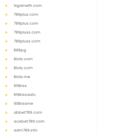
1xgameth.com
789plus.com
789plus.com
789pluss.com
789pluss.com
888pg
8lots.com
8lots.com
8lots.me
918kiss
918kissauto
918kissme
abbet789.com
acebet789.com
adm789.info