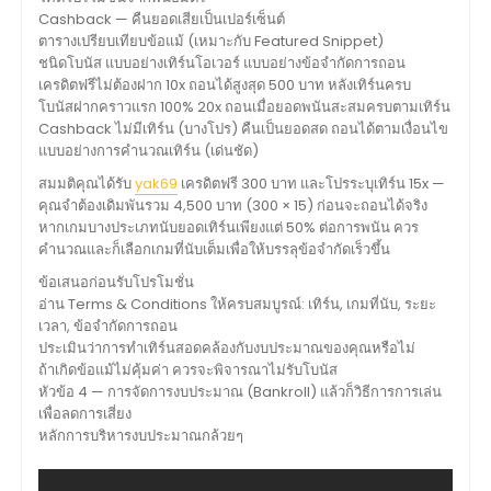
Cashback — คืนยอดเสียเป็นเปอร์เซ็นต์
ตารางเปรียบเทียบข้อแม้ (เหมาะกับ Featured Snippet)
ชนิดโบนัส แบบอย่างเทิร์นโอเวอร์ แบบอย่างข้อจำกัดการถอน
เครดิตฟรีไม่ต้องฝาก 10x ถอนได้สูงสุด 500 บาท หลังเทิร์นครบ
โบนัสฝากคราวแรก 100% 20x ถอนเมื่อยอดพนันสะสมครบตามเทิร์น
Cashback ไม่มีเทิร์น (บางโปร) คืนเป็นยอดสด ถอนได้ตามเงื่อนไข
แบบอย่างการคำนวณเทิร์น (เด่นชัด)
สมมติคุณได้รับ
yak69
เครดิตฟรี 300 บาท และโปรระบุเทิร์น 15x —
คุณจำต้องเดิมพันรวม 4,500 บาท (300 × 15) ก่อนจะถอนได้จริง
หากเกมบางประเภทนับยอดเทิร์นเพียงแต่ 50% ต่อการพนัน ควร
คำนวณและก็เลือกเกมที่นับเต็มเพื่อให้บรรลุข้อจำกัดเร็วขึ้น
ข้อเสนอก่อนรับโปรโมชั่น
อ่าน Terms & Conditions ให้ครบสมบูรณ์: เทิร์น, เกมที่นับ, ระยะ
เวลา, ข้อจำกัดการถอน
ประเมินว่าการทำเทิร์นสอดคล้องกับงบประมาณของคุณหรือไม่
ถ้าเกิดข้อแม้ไม่คุ้มค่า ควรจะพิจารณาไม่รับโบนัส
หัวข้อ 4 — การจัดการงบประมาณ (Bankroll) แล้วก็วิธีการการเล่น
เพื่อลดการเสี่ยง
หลักการบริหารงบประมาณกล้วยๆ