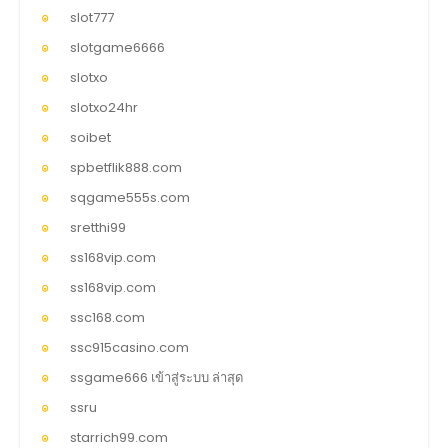
slot777
slotgame6666
slotxo
slotxo24hr
soibet
spbetflik888.com
sqgame555s.com
sretthi99
ss168vip.com
ss168vip.com
ssc168.com
ssc915casino.com
ssgame666 เข้าสู่ระบบ ล่าสุด
ssru
starrich99.com