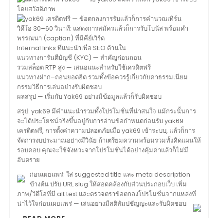
วิดีโอ 30–60 วินาที: แสดงการสมัครแล้วก็การรับโบนัส พร้อมคำ
พรรณนา (caption) ที่มีคีย์เวิร์ด
Internal links ที่แนะนำเพื่อ SEO ด้านใน
แนวทางการันตีบัญชี (KYC) — สำคัญก่อนถอน
รวมสล็อต RTP สูง — เสนอแนะสำหรับใช้เครดิตฟรี
แนวทางฝาก–ถอนยอดฮิต รวมทั้งข้อควรรู้เกี่ยวกับค่าธรรมเนียม
กรรมวิธีการเล่นอย่างรับผิดชอบ
ผลสรุป — เริ่มกับ Yak69 อย่างมีข้อมูลแล้วก็รับผิดชอบ
สรุป: yak69 มีคำแนะนำรวมทั้งโปรโมชั่นที่น่าสนใจ แม้กระนั้นการ
จะได้ประโยชน์จริงขึ้นอยู่กับการอ่านข้อกำหนดก่อนรับ yak69
เครดิตฟรี, การตั้งค่าความปลอดภัยเมื่อ yak69 เข้าระบบ, แล้วก็การ
จัดการงบประมาณอย่างมีวินัย ถ้าเตรียมความพร้อมรวมทั้งคิดแผนให้
รอบคอบ คุณจะใช้จังหวะจากโปรโมชั่นได้อย่างคุ้มค่าแล้วก็ไม่มี
อันตราย
ก่อนเผยแพร่: ใส่ suggested title และ meta description
ข้างต้น ปรับ URL slug ให้สอดคล้องกับส่วนประกอบเว็บ เพิ่ม
ภาพ/วิดีโอที่มี alt text และตรวจตราข้อตกลงโปรโมชั่นจากแหล่งที่
น่าไว้ใจก่อนเผยแพร่ — เล่นอย่างมีสติสัมปชัญญะและรับผิดชอบ