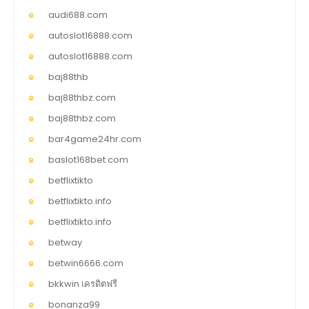
audi688.com
autoslot16888.com
autoslot16888.com
baj88thb
baj88thbz.com
baj88thbz.com
bar4game24hr.com
baslot168bet.com
betflixtikto
betflixtikto.info
betflixtikto.info
betway
betwin6666.com
bkkwin เครดิตฟรี
bonanza99