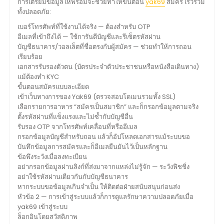
การเตรียมข้อมูลให้พร้อมจะช่วยทำให้ขั้นตอน
yak69
สมัคร เร็วรวม
ทั้งปลอดภัย:
เบอร์โทรศัพท์ที่ใช้งานได้จริง — ต้องสำหรับ OTP
อีเมลที่เข้าถึงได้ — ใช้การันตีบัญชีและรีเซ็ตรหัสผ่าน
บัญชีธนาคาร/วอลเล็ตที่ชื่อตรงกับผู้สมัคร — ช่วยทำให้การถอน
เรียบร้อย
เอกสารรับรองตัวตน (บัตรประจำตัวประชาชนหรือหนังสือเดินทาง)
แม้ต้องทำ KYC
ขั้นตอนสมัครแบบละเอียด
เข้าเว็บทางการของ Yak69 (ตรวจสอบโดเมนรวมทั้ง SSL)
เลือกรายการอาหาร “สมัครเป็นสมาชิก” และก็กรอกข้อมูลตามจริง
ตั้งรหัสผ่านที่แข็งแรงและไม่ซ้ำกับบัญชีอื่น
รับรอง OTP จากโทรศัพท์เคลื่อนที่หรืออีเมล
กรอกข้อมูลบัญชีสำหรับถอน แล้วก็อัปโหลดเอกสารแม้ระบบขอ
บันทึกข้อมูลการสมัครและก็อีเมลยืนยันไว้เป็นหลักฐาน
ข้อพึงระวังเมื่อลงทะเบียน
อย่ากรอกข้อมูลผ่านลิงก์ที่ส่งมาจากแหล่งไม่รู้จัก — ระวังฟิชชิ่ง
อย่าใช้รหัสผ่านเดียวกันกับบัญชีธนาคาร
หากระบบขอข้อมูลเกินจำเป็น ให้ติดต่อฝ่ายสนับสนุนก่อนส่ง
หัวข้อ 2 — การเข้าสู่ระบบแล้วก็การดูแลรักษาความปลอดภัยเมื่อ
yak69 เข้าสู่ระบบ
ล็อกอินโดยสวัสดิภาพ