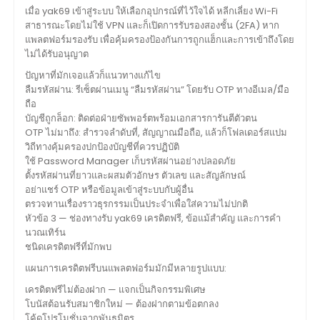
เมื่อ yak69 เข้าสู่ระบบ ให้เลือกอุปกรณ์ที่ไว้ใจได้ หลีกเลี่ยง Wi-Fi
สาธารณะโดยไม่ใช้ VPN และก็เปิดการรับรองสองชั้น (2FA) หาก
แพลตฟอร์มรองรับ เพื่อคุ้มครองป้องกันการถูกแฮ็กและการเข้าถึงโดย
ไม่ได้รับอนุญาต
ปัญหาที่มักเจอแล้วก็แนวทางแก้ไข
ลืมรหัสผ่าน: รีเซ็ตผ่านเมนู “ลืมรหัสผ่าน” โดยรับ OTP ทางอีเมล/มือ
ถือ
บัญชีถูกล็อก: ติดต่อฝ่ายซัพพอร์ตพร้อมเอกสารการันตีตัวตน
OTP ไม่มาถึง: สำรวจลำดับที่, สัญญาณมือถือ, แล้วก็โฟลเดอร์สแปม
วิถีทางคุ้มครองปกป้องบัญชีที่ควรปฏิบัติ
ใช้ Password Manager เก็บรหัสผ่านอย่างปลอดภัย
ตั้งรหัสผ่านที่ยาวและผสมตัวอักษร ตัวเลข และสัญลักษณ์
อย่าแชร์ OTP หรือข้อมูลเข้าสู่ระบบกับผู้อื่น
ตรวจทานเรื่องราวธุรกรรมเป็นประจำเพื่อใส่ความไม่ปกติ
หัวข้อ 3 — ช่องทางรับ yak69 เครดิตฟรี, ข้อแม้สำคัญ และการคำ
นวณเทิร์น
ชนิดเครดิตฟรีที่มักพบ
แผนการเครดิตฟรีบนแพลตฟอร์มมักมีหลายรูปแบบ:
เครดิตฟรีไม่ต้องฝาก — แจกเป็นกิจกรรมพิเศษ
โบนัสต้อนรับสมาชิกใหม่ — ต้องฝากตามข้อตกลง
โค้ดโปรโมชั่นจากพันธมิตร