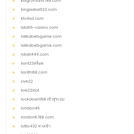
kingromans789.com
kingxxxbet123.com
ktv4sd.com
lala55-casino.com
lalikabetsgame.com
lalikabetsgame.com
lcbet444.com
lion123สล็อต
lionth168.com
Live22
live22slot
lockdown168 เข้าสู่ระบบ
london45
london6789.com
lotto432 ทางเข้า