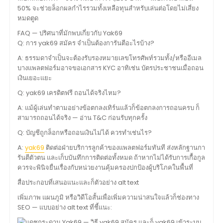
50% จะช่วยล็อกผลกำไรรวมทั้งเหลือทุนสำหรับเล่นต่อโดยไม่เสี่ยง
หมดตูด
FAQ — ปริศนาที่มักพบเกี่ยวกับ Yak69
Q: การ yak69 สมัคร จำเป็นต้องการันตีอะไรบ้าง?
A: ธรรมดาจำเป็นจะต้องรับรองหมายเลขโทรศัพท์รวมทั้ง/หรืออีเมล
บางแพลตฟอร์มอาจขอเอกสาร KYC อาทิเช่น บัตรประชาชนเมื่อถอน
เงินเยอะแยะ
Q: yak69 เครดิตฟรี ถอนได้จริงไหม?
A: แม้ผู้เล่นทำตามอย่างข้อตกลงเทิร์นแล้วก็ข้อตกลงการถอนครบ ก็
สามารถถอนได้จริง — อ่าน T&C ก่อนรับทุกครั้ง
Q: บัญชีถูกล็อกหรือถอนเงินไม่ได้ ควรทำเช่นไร?
A:
yak69
ติดต่อฝ่ายบริการลูกค้าของแพลตฟอร์มทันที ส่งหลักฐานกา
รันตีตัวตน และเก็บบันทึกการติดต่อทั้งหมด ถ้าหากไม่ได้รับการเกื้อกูล
ควรจะพินิจยื่นเรื่องกับหน่วยงานคุ้มครองปกป้องผู้บริโภคในพื้นที่
สื่อประกอบที่เสนอแนะและก็ตัวอย่าง alt text
เพิ่มภาพ แผนภูมิ หรือวิดีโอสั้นเพื่อเพิ่มความน่าสนใจแล้วก็ช่องทาง
SEO — แบบอย่าง alt text ที่ชี้แนะ: