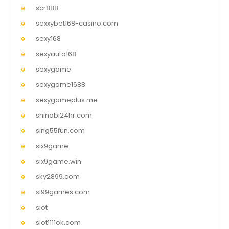
scr888
sexxybet168-casino.com
sexy168
sexyauto168
sexygame
sexygame1688
sexygameplus.me
shinobi24hr.com
sing55fun.com
six9game
six9game.win
sky2899.com
sl99games.com
slot
slot1111ok.com