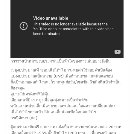
การวางเป้าหมายงบประมาณเป็นหัวใจของการเล่นอย่างยั่งยืน:
ระบุงบประมาณที่ “ยอมเสียได้” ไม่กระทบค่าใช้สอยจำเป็นต้อง
แบ่งงบประมาณเป็นหน่วย (unit) เพื่อกำหนดขนาดพนันต่อรอบ
ตั้งเป้าหมายผลกำไรและก็ขาดทุนต่อวัน/เซสชัน ถ้าเกิดถึงเป้าจำเป็น
ต้องหยุด
อุบายใช้เครดิตฟรีให้คุ้ม
เลือกเกมที่มี RTP สูงเมื่อจุดมุ่งหมายเป็นทำเทิร์น
พนันแบบหน่วยเล็กเพื่อขยายเวลาเล่นและก็ลดความเปลี่ยนแปลง
เมื่อได้กำไรตามเป้า ให้ถอนเล็กน้อยเพื่อล็อกผลกำไร
กรณีศึกษา (ย่อ)
ผู้เล่นรับเครดิตฟรี 300 บาท แบ่งเป็น 15 หน่วย พนันหน่วยละ 20 บาท
เลือกสล็อต RTP ~96% ตั้งเป้ากำไร 1,200 บาท — เมื่อตรงเป้าถอน