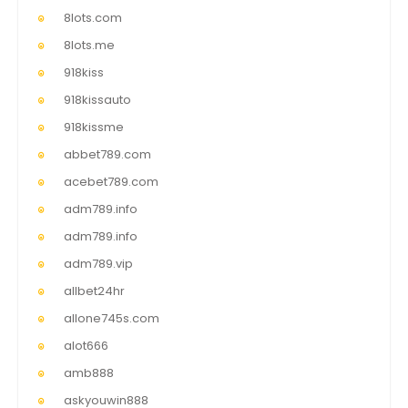
8lots.com
8lots.me
918kiss
918kissauto
918kissme
abbet789.com
acebet789.com
adm789.info
adm789.info
adm789.vip
allbet24hr
allone745s.com
alot666
amb888
askyouwin888