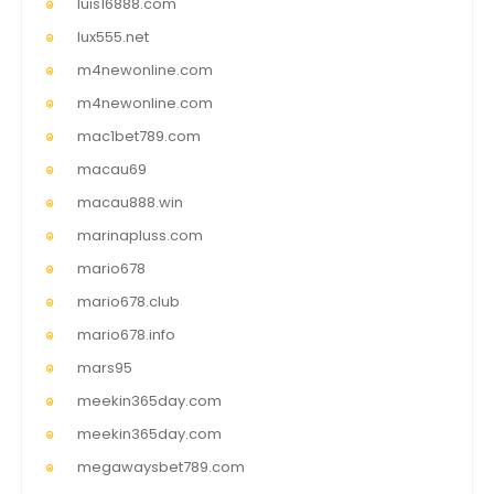
luis16888.com
lux555.net
m4newonline.com
m4newonline.com
mac1bet789.com
macau69
macau888.win
marinapluss.com
mario678
mario678.club
mario678.info
mars95
meekin365day.com
meekin365day.com
megawaysbet789.com