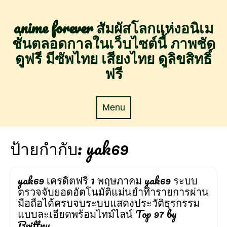
Skip
to
anime forever สัมผัสโลกแห่งอนิเม
content
ชั่นตลอดกาลในเว็บไซต์นี้ ภาพชัด
ดูฟรี มีซัพไทย เสียงไทย ดูลิขสิทธิ์
ฟรี
Menu
Menu
ป้ายกำกับ:
yak69
yak69 เครดิตฟรี 1 พฤษภาคม yak69 ระบบ
ตรวจจับยอดอัตโนมัติแม่นยำทำรายการผ่าน
มือถือได้ครบจบระบบแสดงประวัติธุรกรรม
แบบละเอียดพร้อมไทม์ไลน์ Top 97 by
Brittny