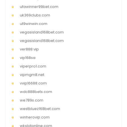
ufawinner99bet.com
uk369clubs.com
ut9winwin.com
vegasisland168bet.com
vegasisland168bet.com
ver888.vip
vip168sa
viperpro1.com
vipmgm8.net
vvip16688.com
wdc888bets.com
we789s.com
westbluez168bet.com
winherovip.com
wkslotonline.com