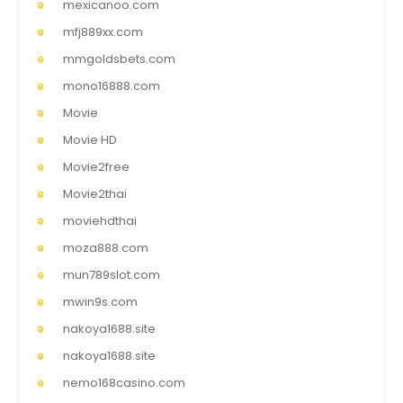
mexicanoo.com
mfj889xx.com
mmgoldsbets.com
mono16888.com
Movie
Movie HD
Movie2free
Movie2thai
moviehdthai
moza888.com
mun789slot.com
mwin9s.com
nakoya1688.site
nakoya1688.site
nemo168casino.com