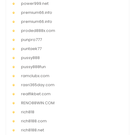
power999.net
premium66.info
premium66.info
proded888x.com
punpro777
puntaek77
pussy888
pussy888fun
ramclubx.com
rasri365day.com
realflikbet.com
RENO88WIN.COM
rich818
rich8188.com
rich8188.net