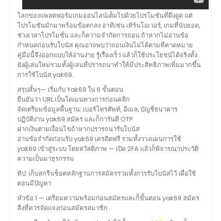
โลกของแพลตฟอร์มเกมออนไลน์เต็มไปด้วยโปรโมชันที่ดึงดูด แต่
โปรโมชันมักมาพร้อมข้อตกลง อาทิเช่น เทิร์นโอเวอร์, เกมที่นับยอด,
ช่วงเวลาโปรโมชั่น และก็ความจำกัดการถอน ถ้าหากไม่อ่านข้อ
กำหนดก่อนรับโบนัส คุณอาจพบว่าถอนเงินไม่ได้ตามที่คาดหมาย
คู่มือนี้จึงออกแบบให้อ่านง่าย รู้เรื่องเร็ว แล้วก็ใช้ประโยชน์ได้จริงทั้ง
ยังผู้เล่นใหม่รวมทั้งผู้เล่นที่ปรารถนาทำให้มีประสิทธิภาพเพิ่มมากขึ้น
การใช้โบนัส yak69.
สรุปสั้นๆ— เริ่มกับ Yak69 ใน 6 ขั้นตอน
ยืนยันว่า URL เป็นโดเมนทางการก่อนคลิก
จัดเตรียมข้อมูลพื้นฐาน: เบอร์โทรศัพท์, อีเมล, บัญชีธนาคาร
ปฏิบัติงาน yak69 สมัคร และก็การันตี OTP
ฝากเงินตามเงื่อนไขถ้าหากปรารถนารับโบนัส
อ่านข้อจำกัดก่อนรับ yak69 เครดิตฟรี รวมทั้งวางแผนการใช้
yak69 เข้าสู่ระบบ โดยสวัสดิภาพ — เปิด 2FA แล้วก็พิจารณาประวัติ
ความเป็นมาธุรกรรม
ทิป: เก็บสกรีนช็อตหลักฐานการสมัครรวมทั้งการรับโบนัสไว้ เผื่อใช้
ตอนมีปัญหา
หัวข้อ 1 — เตรียมความพร้อมก่อนสมัครและก็ขั้นตอน yak69 สมัคร
สิ่งที่ควรจัดแจงก่อนสมัครสมาชิก