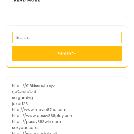
…
READ MORE
https://918kissauto.xyz
ดูหนังออนไลน์
sa gaming
joker123
http://www.movie87hd.com
https://www.pussy888play.com
https://pussy888win.com
sexybaccarat
https://www.pgslot.golf