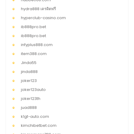
hydra888 เครดิตฟรี
hyperclub-casino.com
ib888pro.bet
ib888pro.bet
infyplus888.com
item388.com
Jinda55
jinda888
joker123
joker123auto
joker123th
juad888
k1gt-auto.com
kimchibetbet.com