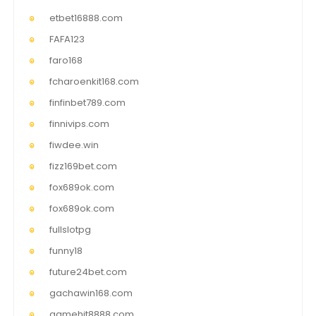
etbet16888.com
FAFA123
faro168
fcharoenkit168.com
finfinbet789.com
finnivips.com
fiwdee.win
fizz169bet.com
fox689ok.com
fox689ok.com
fullslotpg
funny18
future24bet.com
gachawin168.com
gamehit8888.com