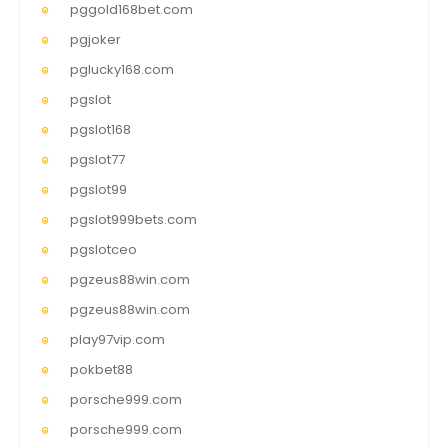
pggold168bet.com
pgjoker
pglucky168.com
pgslot
pgslot168
pgslot77
pgslot99
pgslot999bets.com
pgslotceo
pgzeus88win.com
pgzeus88win.com
play97vip.com
pokbet88
porsche999.com
porsche999.com