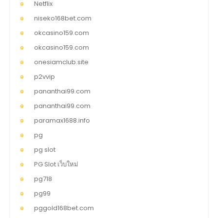
Netflix
niseko168bet.com
okcasino159.com
okcasino159.com
onesiamclub.site
p2vvip
pananthai99.com
pananthai99.com
paramax1688.info
pg
pg slot
PG Slot เว็บใหม่
pg718
pg99
pggold168bet.com