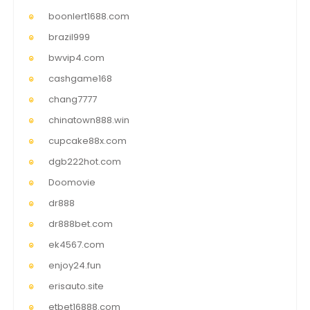
boonlert1688.com
brazil999
bwvip4.com
cashgame168
chang7777
chinatown888.win
cupcake88x.com
dgb222hot.com
Doomovie
dr888
dr888bet.com
ek4567.com
enjoy24.fun
erisauto.site
etbet16888.com