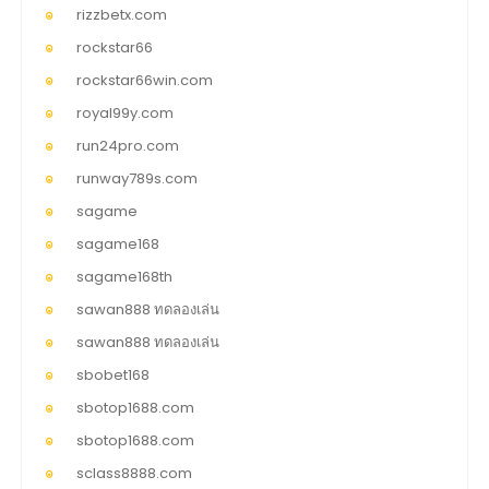
rizzbetx.com
rockstar66
rockstar66win.com
royal99y.com
run24pro.com
runway789s.com
sagame
sagame168
sagame168th
sawan888 ทดลองเล่น
sawan888 ทดลองเล่น
sbobet168
sbotop1688.com
sbotop1688.com
sclass8888.com