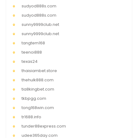
sudyod888s.com
sudyod888s.com
sunny9999club.net
sunny9999club.net
tangtem168
teenoi888
texas24
thaisiambet.store
thehulk888.com
tia8kingbet.com
tkbpgg.com
tong168win.com
tr1688.info
tunder88express.com
udee365day.com