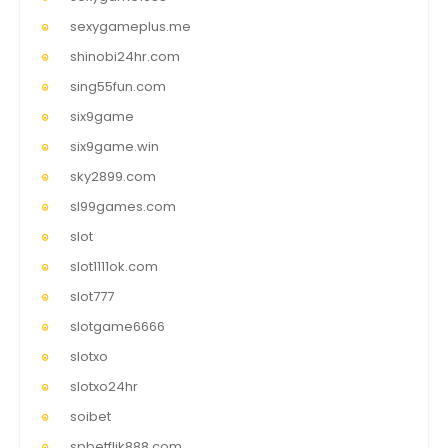
sexygameplus.me
shinobi24hr.com
sing55fun.com
six9game
six9game.win
sky2899.com
sl99games.com
slot
slot1111ok.com
slot777
slotgame6666
slotxo
slotxo24hr
soibet
spbetflik888.com