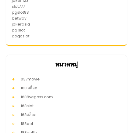
joker 123
slot777
pgslot88
betway
jokerasia
pg slot
gogoslot
หมวดหมู่
037movie
168 สล็อต
1688vegasx.com
168slot
168สล็อต
188bet
188betth