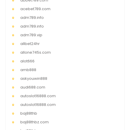
abbet789.com
acebet789.com
adm789.info
adm789.info
adm789.vip
allbet24hr
allone745s.com
alot666
amb888
askyouwin888
audi688.com
autoslot16888.com
autoslot16888.com
baj88thb
baj88thbz.com