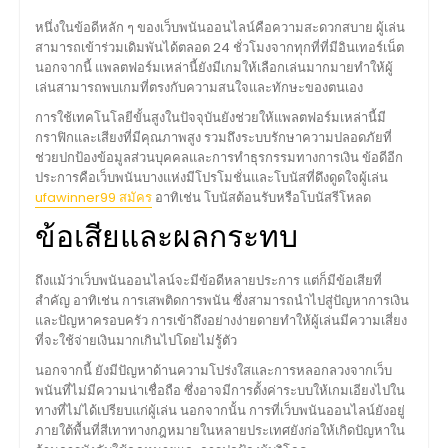
หนึ่งในข้อดีหลัก ๆ ของเว็บพนันออนไลน์คือความสะดวกสบาย ผู้เล่น
สามารถเข้าร่วมเดิมพันได้ตลอด 24 ชั่วโมงจากทุกที่ที่มีอินเทอร์เน็ต
นอกจากนี้ แพลตฟอร์มเหล่านี้ยังมีเกมให้เลือกเล่นมากมายทำให้ผู้
เล่นสามารถพบเกมที่ตรงกับความสนใจและทักษะของตนเอง
การใช้เทคโนโลยีขั้นสูงในปัจจุบันยังช่วยให้แพลตฟอร์มเหล่านี้มี
กราฟิกและเสียงที่มีคุณภาพสูง รวมถึงระบบรักษาความปลอดภัยที่
ช่วยปกป้องข้อมูลส่วนบุคคลและการทำธุรกรรมทางการเงิน ข้อดีอีก
ประการคือเว็บพนันบางแห่งมีโปรโมชั่นและโบนัสที่ดึงดูดใจผู้เล่น
ufawinner99 สมัคร
อาทิเช่น โบนัสต้อนรับหรือโบนัสรีโหลด
ข้อเสียและผลกระทบ
ถึงแม้ว่าเว็บพนันออนไลน์จะมีข้อดีหลายประการ แต่ก็มีข้อเสียที่
สำคัญ อาทิเช่น การเสพติดการพนัน ซึ่งสามารถนำไปสู่ปัญหาการเงิน
และปัญหาครอบครัว การเข้าถึงอย่างง่ายดายทำให้ผู้เล่นมีความเสี่ยง
ที่จะใช้จ่ายเงินมากเกินไปโดยไม่รู้ตัว
นอกจากนี้ ยังมีปัญหาด้านความโปร่งใสและการหลอกลวงจากเว็บ
พนันที่ไม่มีความน่าเชื่อถือ ซึ่งอาจมีการตั้งค่าระบบให้เกมเอียงไปใน
ทางที่ไม่ได้เปรียบแก่ผู้เล่น นอกจากนั้น การที่เว็บพนันออนไลน์ยังอยู่
ภายใต้พื้นที่สีเทาทางกฎหมายในหลายประเทศยังก่อให้เกิดปัญหาใน