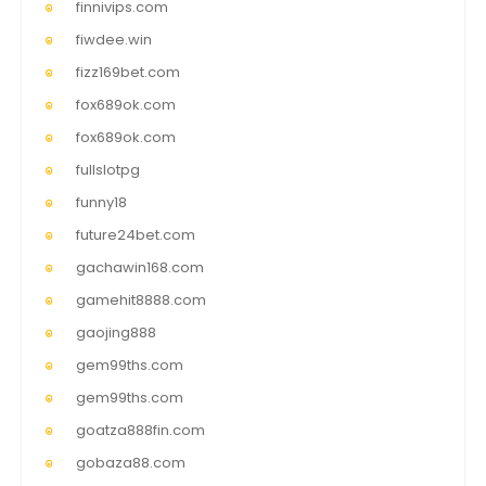
finnivips.com
fiwdee.win
fizz169bet.com
fox689ok.com
fox689ok.com
fullslotpg
funny18
future24bet.com
gachawin168.com
gamehit8888.com
gaojing888
gem99ths.com
gem99ths.com
goatza888fin.com
gobaza88.com