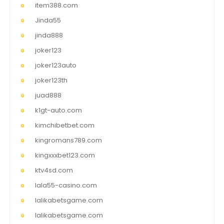
item388.com
Jinda55
jinda888
joker123
joker123auto
joker123th
juad888
k1gt-auto.com
kimchibetbet.com
kingromans789.com
kingxxxbet123.com
ktv4sd.com
lala55-casino.com
lalikabetsgame.com
lalikabetsgame.com