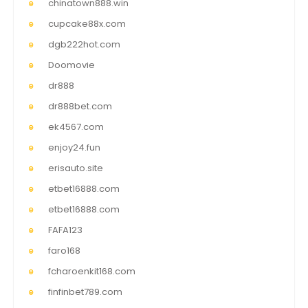
chinatown888.win
cupcake88x.com
dgb222hot.com
Doomovie
dr888
dr888bet.com
ek4567.com
enjoy24.fun
erisauto.site
etbet16888.com
etbet16888.com
FAFA123
faro168
fcharoenkit168.com
finfinbet789.com