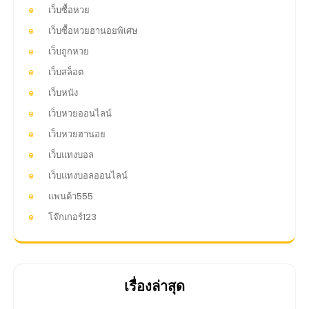
เว็บซื้อหวย
เว็บซื้อหวยฮานอยพิเศษ
เว็บถูกหวย
เว็บสล็อต
เว็บหนัง
เว็บหวยออนไลน์
เว็บหวยฮานอย
เว็บแทงบอล
เว็บแทงบอลออนไลน์
แพนด้า555
โจ๊กเกอร์123
เรื่องล่าสุด