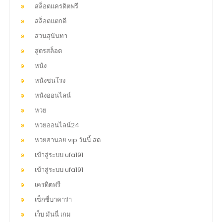
สล็อตเเครดิตฟรี
สล็อตแตกดี
สวนสุนันทา
สูตรสล็อต
หนัง
หนังชนโรง
หนังออนไลน์
หวย
หวยออนไลน์24
หวยฮานอย vip วันนี้ สด
เข้าสู่ระบบ ufa191
เข้าสู่ระบบ ufa191
เครดิตฟรี
เซ็กซี่บาคาร่า
เว็บ มันนี่ เกม