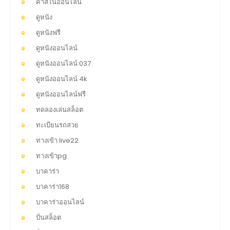
คาสิโนออนไลน์
ดูหนัง
ดูหนังฟรี
ดูหนังออนไลน์
ดูหนังออนไลน์ 037
ดูหนังออนไลน์ 4k
ดูหนังออนไลน์ฟรี
ทดลองเล่นสล็อต
ทะเบียนรถสวย
ทางเข้า live22
ทางเข้าpg
บาคาร่า
บาคาร่า168
บาคาร่าออนไลน์
ปั่นสล็อต