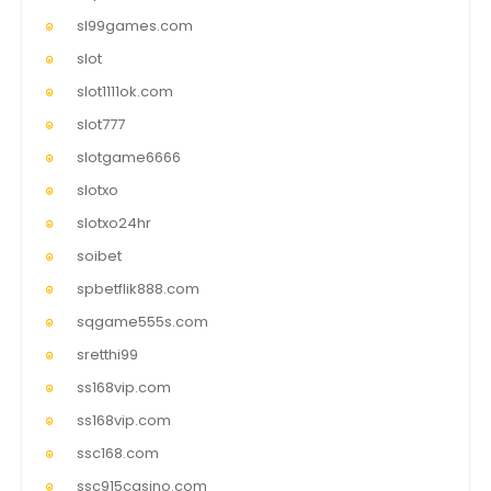
sl99games.com
slot
slot1111ok.com
slot777
slotgame6666
slotxo
slotxo24hr
soibet
spbetflik888.com
sqgame555s.com
sretthi99
ss168vip.com
ss168vip.com
ssc168.com
ssc915casino.com