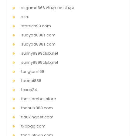
ssgame666 เข้าสู่ระบบ ล่าสุด
ssru
starrich99.com
sudyod888s.com
sudyod888s.com
sunny9999club.net
sunny9999club.net
tangtem168
teenoi888
texas24
thaisiambet.store
thehulk888.com
tia8kingbet.com
tkbpgg.com
tong168win.com