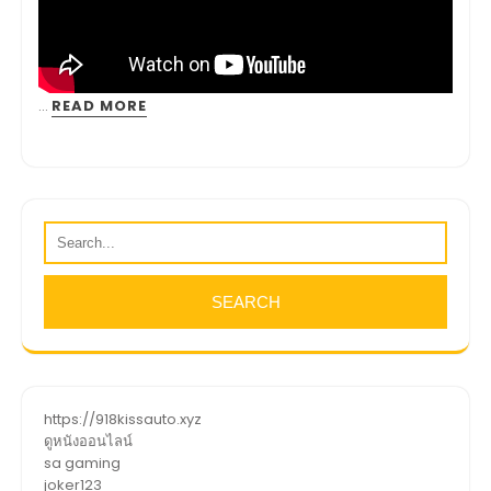
…
READ MORE
https://918kissauto.xyz
ดูหนังออนไลน์
sa gaming
joker123