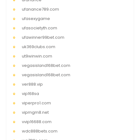
ufanance789.com
ufasexygame
ufasocietyth.com
ufawinner99bet.com
uk369clubs.com
ut9winwin.com
vegasisland168bet.com
vegasisland168bet.com
ver888.vip
vip168sa
viperpro1.com
vipmgm8.net
vvip16688.com
wdc888bets.com