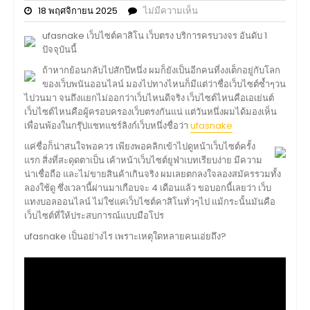
18 พฤศจิกายน 2025
ไม่มีความเห็น
ufasnake เว็บไซต์คาสิโน เว็บตรง บริการครบวงจร อันดับ 1
ปัจจุบันนี้
ถ้าหากย้อนกลับไปสักปีหนึ่ง ผมก็ยังเป็นอีกคนที่งงเต็กอยู่กับโลก
ของเว็บพนันออนไลน์ มองไปทางไหนก็มีแต่ว่าชื่อเว็บไซต์ซ้ำๆวน
ไปวนมา จนถึงแยกไม่ออกว่าเว็บไหนดีจริง เว็บไซต์ไหนคือเอเย่นต์
เว็บไซต์ไหนคือผู้ครอบครองเว็บตรงกันแน่ แต่วันหนึ่งผมได้มองเห็น
เพื่อนพ้องในกรุ๊ปแชทแชร์ลิงก์เว็บหนึ่งชื่อว่า
ufasnake
แค่ชื่อก็น่าสนใจพอควร เพียงพอคลิกเข้าไปดูหน้าเว็บไซต์ครั้ง
แรก สิ่งที่สะดุดตาเป็น เค้าหน้าเว็บไซต์ยูฟ่าเบทเรียบง่าย มีความ
น่าเชื่อถือ และไม่ขายสินค้าเกินจริง ผมเลยตกลงใจลองสมัครรวมทั้ง
ลองใช้ดู ซึ่งเวลานี้ผ่านมาเกือบจะ 4 เดือนแล้ว ขอบอกนี้เลยว่า เว็บ
แทงบอลออนไลน์ ไม่ใช่แค่เว็บไซต์คาสิโนทั่วๆไป แม้กระนั้นมันคือ
เว็บไซต์ที่ให้ประสบการณ์แบบมือโปร
ufasnake เป็นอย่างไร เพราะเหตุใดหลายคนเอ่ยถึง?