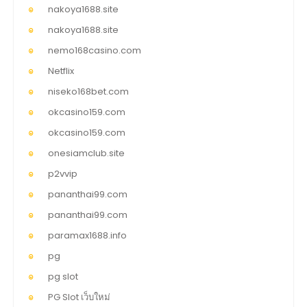
nakoya1688.site
nakoya1688.site
nemo168casino.com
Netflix
niseko168bet.com
okcasino159.com
okcasino159.com
onesiamclub.site
p2vvip
pananthai99.com
pananthai99.com
paramax1688.info
pg
pg slot
PG Slot เว็บใหม่