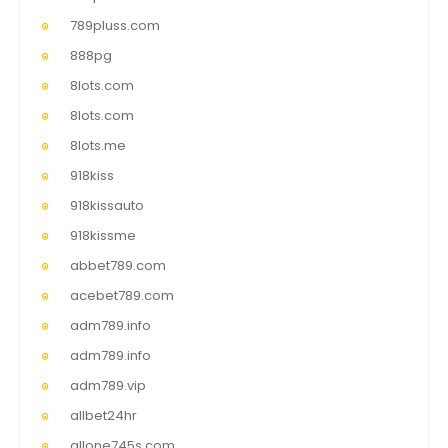
789pluss.com
888pg
8lots.com
8lots.com
8lots.me
918kiss
918kissauto
918kissme
abbet789.com
acebet789.com
adm789.info
adm789.info
adm789.vip
allbet24hr
allone745s.com