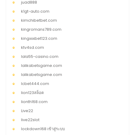
juad888
k1gt-auto.com
kimchibetbet.com
kingromans789.com
kingxxxbet123.com
ktv4sd.com
lala55-casino.com
lalikabetsgame.com
lalikabetsgame.com
lcbet444.com
lion123สล็อต
lionth168.com
Live22
live22slot
lockdown168 เข้าสู่ระบบ