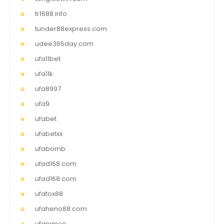
tr1688.info
tunder88express.com
udee365day.com
ufa11bet
ufa11k
ufa8997
ufa9
ufabet
ufabetxx
ufabomb
ufad168.com
ufad168.com
ufafox88
ufaheno88.com
ufanance