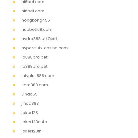
hi6bet.com
hi6bet.com
hongkong456
hubbet168.com
hydra888 เครดิตฟรี
hyperclub-casino.com
ib888pro.bet
ib888pro.bet
infyplus888.com
item388.com
Jinda55
jinda888
joker123
joker123auto
joker123th