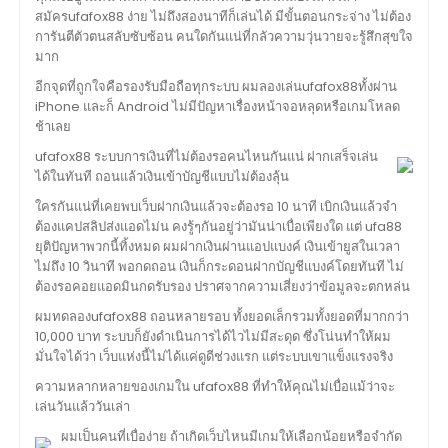
สมัครufafox88 ง่าย ไม่ถึงสองนาทีก็เล่นได้ มีขั้นตอนกระจ่าง ไม่ต้อง
การันตีตัวตนสลับซับซ้อน คนใดกันแน่ที่กลัวความวุ่นวายจะรู้สึกสุขใจ
มาก
อีกจุดที่ถูกใจคือรองรับมือถือทุกระบบ ผมลองเล่นufafox88ทั้งผ่าน
iPhone และก็ Android ไม่มีปัญหาเรื่องหน้าจอหลุดหรือเกมโหลด
ช้าเลย
ufafox88 ระบบการเงินที่ไม่ต้องรอคนไหนกันแน่ ฝากเสร็จเล่น
ได้ในทันที ถอนแล้วเงินเข้าบัญชีแบบไม่ต้องลุ้น
ใครกันแน่ที่เคยพบเว็บฝากเงินแล้วจะต้องรอ 10 นาที เบิกเงินแล้วจำ
ต้องแคปสลิปส่งแอดไม่น คงรู้ๆกันอยู่ว่ามันน่าเบื่อเพียงใด แต่ ufa88
ยุติปัญหาพวกนี้ทิ้งหมด ผมฝากเงินผ่านแอปแบงค์ เงินเข้ายูสในเวลา
ไม่ถึง 10 วินาที พอกดถอน เงินก็กระดอนฝากบัญชีแบงค์โดยทันที ไม่
ต้องรอคอยแอดมินกดรับรอง ปราศจากความเสี่ยงว่าข้อมูลจะตกหล่น
ผมทดลองufafox88 ถอนหลายรอบ ทั้งยอดเล็กรวมทั้งยอดที่มากกว่า
10,000 บาท ระบบก็ยังดำเนินการได้ไวไม่มีสะดุด ซึ่งโน่นทำให้ผม
มั่นใจได้ว่า เว็บแห่งนี้ไม่ได้แค่ดูดีช่วงแรก แต่ระบบเขาแข็งแรงจริง
ความหลากหลายของเกมใน ufafox88 ที่ทำให้คุณไม่เบื่อแม้ว่าจะ
เล่นวันแล้ววันเล่า
ผมเป็นคนที่เบื่อง่าย ถ้าเกิดเว็บไหนมีเกมให้เลือกน้อยหรือจำกัด