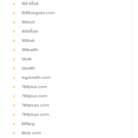
168 สล็อต
1688vegasx.com
168slot
168สล็อต
188bet
188betth
1xbet
1xbetth
1xgameth.com
789plus.com
789plus.com
789pluss.com
789pluss.com
888pg
8lots.com