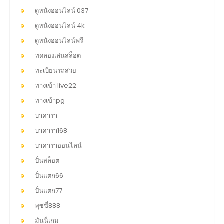
ดูหนังออนไลน์ 037
ดูหนังออนไลน์ 4k
ดูหนังออนไลน์ฟรี
ทดลองเล่นสล็อต
ทะเบียนรถสวย
ทางเข้า live22
ทางเข้าpg
บาคาร่า
บาคาร่า168
บาคาร่าออนไลน์
ปั่นสล็อต
ปั่นแตก66
ปั่นแตก77
พุซซี่888
มันนี่เกม