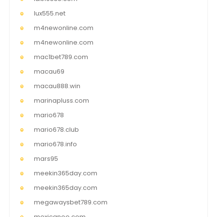
lux555.net
m4newonline.com
m4newonline.com
mac1bet789.com
macau69
macau888.win
marinapluss.com
mario678
mario678.club
mario678.info
mars95
meekin365day.com
meekin365day.com
megawaysbet789.com
mexicanoo.com