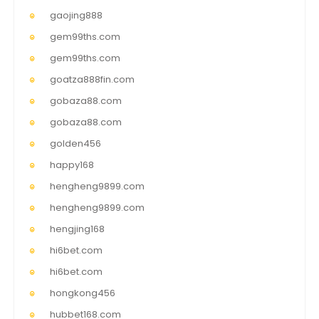
gaojing888
gem99ths.com
gem99ths.com
goatza888fin.com
gobaza88.com
gobaza88.com
golden456
happy168
hengheng9899.com
hengheng9899.com
hengjing168
hi6bet.com
hi6bet.com
hongkong456
hubbet168.com