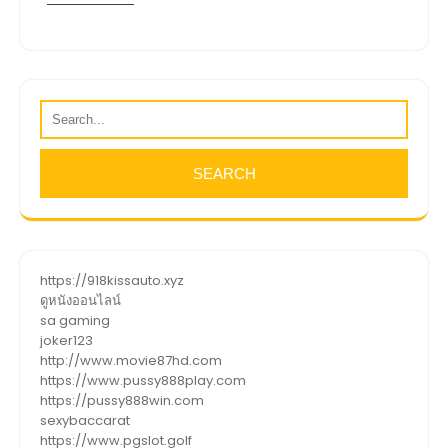
https://918kissauto.xyz
ดูหนังออนไลน์
sa gaming
joker123
http://www.movie87hd.com
https://www.pussy888play.com
https://pussy888win.com
sexybaccarat
https://www.pgslot.golf