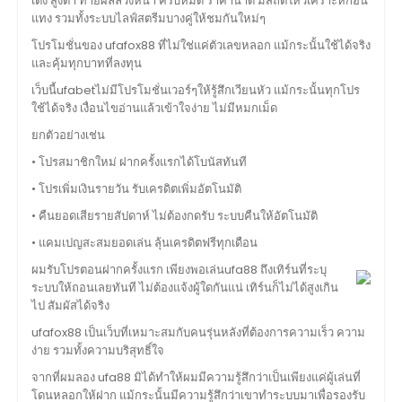
เต็ง สูงต่ำ ทายผลล่วงหน้า ครบหมด ราคาน้ำดี มีสถิติให้วิเคราะห์ก่อน
แทง รวมทั้งระบบไลฟ์สตรีมบางคู่ให้ชมกันใหม่ๆ
โปรโมชั่นของ ufafox88 ที่ไม่ใช่แค่ตัวเลขหลอก แม้กระนั้นใช้ได้จริง
และคุ้มทุกบาทที่ลงทุน
เว็บนี้ufabetไม่มีโปรโมชั่นเวอร์ๆให้รู้สึกเวียนหัว แม้กระนั้นทุกโปร
ใช้ได้จริง เงื่อนไขอ่านแล้วเข้าใจง่าย ไม่มีหมกเม็ด
ยกตัวอย่างเช่น
• โปรสมาชิกใหม่ ฝากครั้งแรกได้โบนัสทันที
• โปรเพิ่มเงินรายวัน รับเครดิตเพิ่มอัตโนมัติ
• คืนยอดเสียรายสัปดาห์ ไม่ต้องกดรับ ระบบคืนให้อัตโนมัติ
• แคมเปญสะสมยอดเล่น ลุ้นเครดิตฟรีทุกเดือน
ผมรับโปรตอนฝากครั้งแรก เพียงพอเล่นufa88 ถึงเทิร์นที่ระบุ
ระบบให้ถอนเลยทันที ไม่ต้องแจ้งผู้ใดกันแน่ เทิร์นก็ไม่ได้สูงเกิน
ไป สัมผัสได้จริง
ufafox88 เป็นเว็บที่เหมาะสมกับคนรุ่นหลังที่ต้องการความเร็ว ความ
ง่าย รวมทั้งความบริสุทธิ์ใจ
จากที่ผมลอง ufa88 มิได้ทำให้ผมมีความรู้สึกว่าเป็นเพียงแค่ผู้เล่นที่
โดนหลอกให้ฝาก แม้กระนั้นมีความรู้สึกว่าเขาทำระบบมาเพื่อรองรับ