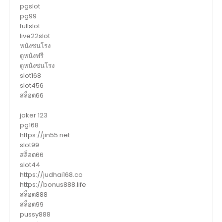
pgslot
pg99
fullslot
live22slot
หนังชนโรง
ดูหนังฟรี
ดูหนังชนโรง
slot168
slot456
สล็อต66
joker 123
pg168
https://jin55.net
slot99
สล็อต66
slot44
https://judhai168.co
https://bonus888.life
สล็อต888
สล็อต99
pussy888