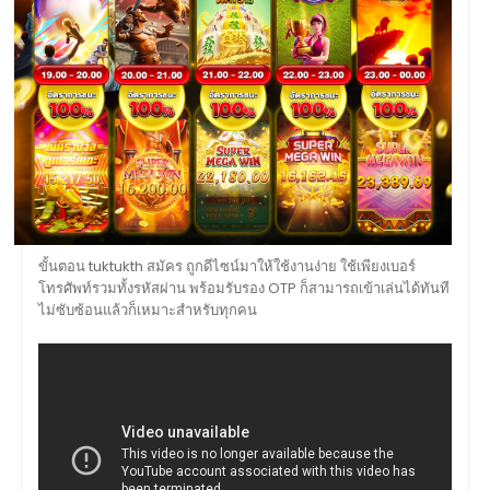
ขั้นตอน tuktukth สมัคร ถูกดีไซน์มาให้ใช้งานง่าย ใช้เพียงเบอร์
โทรศัพท์รวมทั้งรหัสผ่าน พร้อมรับรอง OTP ก็สามารถเข้าเล่นได้ทันที
ไม่ซับซ้อนแล้วก็เหมาะสำหรับทุกคน