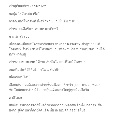
เข้าสู่เว็บหลักของ tuktukth
กดปุ่ม “สมัครสมาชิก”
กรอกเบอร์โทรศัพท์ ตั้งรหัสผ่าน และยืนยัน OTP
เข้าระบบเพื่อรับ tuktukth เครดิตฟรี
การเข้าสู่ระบบ
เมื่อลงทะเบียนสมัครสมาชิกแล้ว สามารถ tuktukth เข้าสู่ระบบ ได้
โดยทันที ใช้เพียงเบอร์โทรศัพท์และรหัสผ่าน ก็สามารถเข้าเล่นเกมได้
ทุกหมวดหมู่
เข้าระบบ tuktukth ได้ง่าย เร็วทันใจ และก็ไม่มีอันตราย
เกมเดิมพันที่มีให้บริการใน tuktukth
สล็อตออนไลน์
เลือกเล่นเกมสล็อตจากค่ายชั้นหนึ่งมากยิ่งกว่า 1,000 เกม ภาพสวย
ชัด โบนัสแตกง่าย มีโอกาสลุ้นแจ็คพอตใหญ่ทุกเมื่อเชื่อวัน
คาสิโนสด
สัมผัสบรรยากาศคาสิโนจริงจากการถ่ายทอดสด อีกทั้งบาคาร่า เสือ
มังกร รูเล็ต แล้วก็กางล็คแจ็ค ที่มาพร้อมดีลเลอร์มือโปร