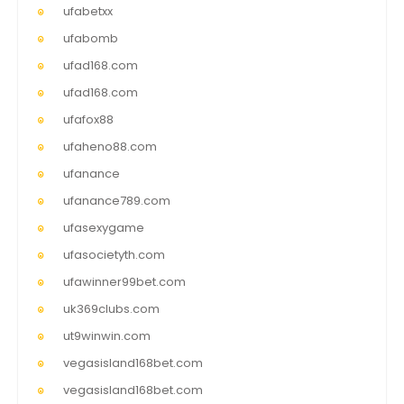
ufabetxx
ufabomb
ufad168.com
ufad168.com
ufafox88
ufaheno88.com
ufanance
ufanance789.com
ufasexygame
ufasocietyth.com
ufawinner99bet.com
uk369clubs.com
ut9winwin.com
vegasisland168bet.com
vegasisland168bet.com