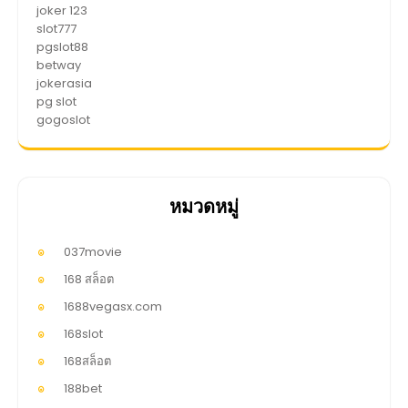
joker 123
slot777
pgslot88
betway
jokerasia
pg slot
gogoslot
หมวดหมู่
037movie
168 สล็อต
1688vegasx.com
168slot
168สล็อต
188bet