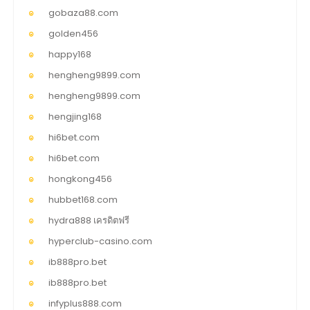
gobaza88.com
golden456
happy168
hengheng9899.com
hengheng9899.com
hengjing168
hi6bet.com
hi6bet.com
hongkong456
hubbet168.com
hydra888 เครดิตฟรี
hyperclub-casino.com
ib888pro.bet
ib888pro.bet
infyplus888.com