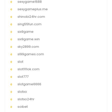
sexygame1688
sexygameplus.me
shinobi24hr.com
sing55fun.com
six9game
six9game.win
sky2899.com
sl99games.com
slot
slot1111ok.com
slot777
slotgame6666
slotxo
slotxo24hr
soibet