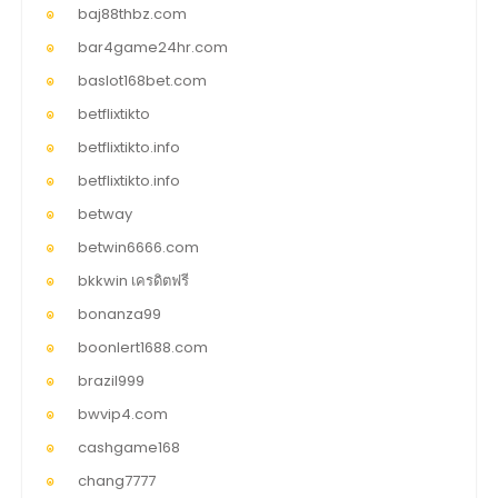
baj88thbz.com
bar4game24hr.com
baslot168bet.com
betflixtikto
betflixtikto.info
betflixtikto.info
betway
betwin6666.com
bkkwin เครดิตฟรี
bonanza99
boonlert1688.com
brazil999
bwvip4.com
cashgame168
chang7777