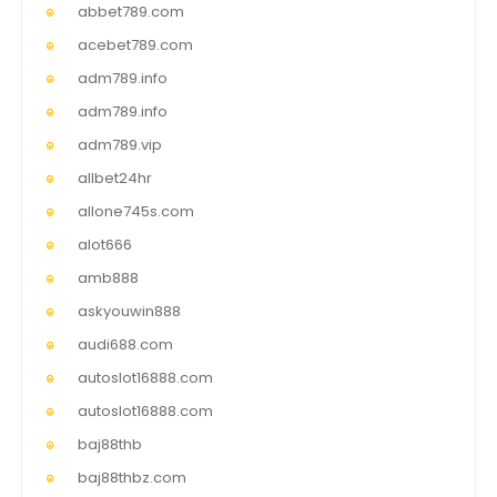
abbet789.com
acebet789.com
adm789.info
adm789.info
adm789.vip
allbet24hr
allone745s.com
alot666
amb888
askyouwin888
audi688.com
autoslot16888.com
autoslot16888.com
baj88thb
baj88thbz.com