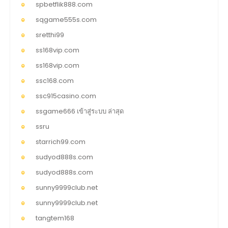
spbetflik888.com
sqgame555s.com
sretthi99
ss168vip.com
ss168vip.com
ssc168.com
ssc915casino.com
ssgame666 เข้าสู่ระบบ ล่าสุด
ssru
starrich99.com
sudyod888s.com
sudyod888s.com
sunny9999club.net
sunny9999club.net
tangtem168