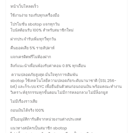
หน้าเว็บโหลดเร็ว
ใช้งานง่าย รองรับทุกเครื่องมือ
โปรโมชั่น sbotop แจกทุกวัน
โบนัสต้อนรับ 100% สำหรับสมาชิกใหม่
ฝากประจำรับเพิ่มทุกวี่ทุกวัน
คืนยอดเสีย 5% รายสัปดาห์
แจกเครดิตฟรีไม่ต้องฝาก
ลิงก์แนะนำเพื่อนพ้องรับค่าคอม 0.8% ทุกเดือน
️ ความปลอดภัยสูงสุด มั่นใจทุกการเดิมพัน
sbotop ใช้เทคโนโลยีความปลอดภัยระดับนานาชาติ (SSL 256-
bit) และก็ระบบ KYC เพื่อยืนยันตัวตนก่อนถอนเงิน พร้อมคณะทำงาน
วิเคราะห์ธุรกรรมทุกขั้นตอน ไม่มีการหลอกลวง ไม่มีล็อกยูส
ไม่มีเรื่องราวเสีย
ถอนเงินได้จริง 100%
มีใบอนุมัติการันตีจากหน่วยงานต่างประเทศ
แนวทางสมัครเป็นสมาชิก sbotop