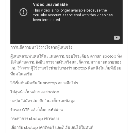
การันตีความน่าไว้วางใจจากผู้เล่นจริง
ผู้เล่นหลายพันคนให้คะแนนความชอบใจระดับ 5 ดาวแก่ sbotop ทั้ง
ยังในด้านความยั่งยืน การจ่ายเงินจริง และก็ความมากมายหลายของ
เกม รีวิวจากผู้ใช้งานจริงช่วยรับรองว่า sbotop คือหนึ่งในเว็บที่เยี่ยม
ที่สุดในเอเชีย
วิธีเริ่มต้นเดิมพันกับ sbotop อย่างมือโปร
ไปสู่หน้าเว็บหลักของ sbotop
กดปุ่ม “สมัครสมาชิก” และก็กรอกข้อมูล
รับรอง OTP แล้วก็ตั้งค่ารหัสผ่าน
กระทำการ sbotop เข้าระบบ
เลือกรับ sbotop เครดิตฟรี และก็เริ่มเล่นได้ในทันที