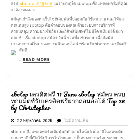
สรุป:
sbotop เข้าสู่ระบบ
เพราะเหตุใด sbotop คือแพลตฟอร์มที่คุณ
จะต้องทดลอง
แม้คุณกำลังมองหาเว็บไซต์เดิมพันที่ปลอดภัย ใช้งานง่าย และให้ผล
ทดแทนสูง sbotop คือคำตอบของคุณ ด้วยระบบการบริการที่
ครอบคลุม ความน่าเชื่อถือ และก็สิทธิพิเศษที่ไม่มีใครเทียบได้ อย่า
คอยช้า เริ่ม sbotop สมัคร วันนี้ รวมทั้ง เข้าระบบ เพื่อสัมผัส
ประสบการณ์ใหม่ของการพนันออนไลน์ พร้อมรับ sbotop เครดิตฟรี
ทันที!
…
READ MORE
sbotop เครดิตฟรี 11 June sbotop สมัคร ครบ
ทุกแมตช์รับเครดิตฟรีฝากถอนออโต้ Top 36
by Christopher
22 พฤษภาคม 2025
ไม่มีความเห็น
sbotop คือแพลตฟอร์มเดิมพันกีฬาออนไลน์แล้วก็คาสิโนสดระดับ
นานาชาติ ที่เปิดให้บริการในไทยอย่างเป็นทางการ พร้อมระบบการ