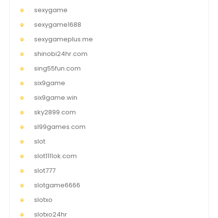
sexygame
sexygame1688
sexygameplus.me
shinobi24hr.com
sing55fun.com
six9game
six9game.win
sky2899.com
sl99games.com
slot
slot1111ok.com
slot777
slotgame6666
slotxo
slotxo24hr