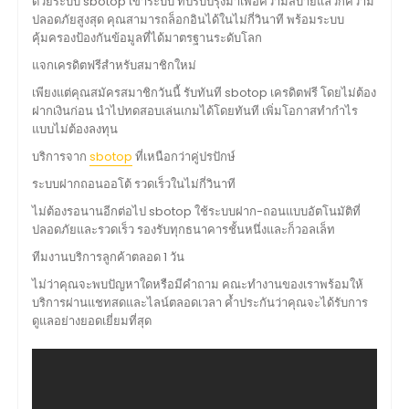
ด้วยระบบ sbotop เข้าระบบ ที่ปรับปรุงมาเพื่อความสบายแล้วก็ความ
ปลอดภัยสูงสุด คุณสามารถล็อกอินได้ในไม่กี่วินาที พร้อมระบบ
คุ้มครองป้องกันข้อมูลที่ได้มาตรฐานระดับโลก
แจกเครดิตฟรีสำหรับสมาชิกใหม่
เพียงแต่คุณสมัครสมาชิกวันนี้ รับทันที sbotop เครดิตฟรี โดยไม่ต้อง
ฝากเงินก่อน นำไปทดสอบเล่นเกมได้โดยทันที เพิ่มโอกาสทำกำไร
แบบไม่ต้องลงทุน
บริการจาก
sbotop
ที่เหนือกว่าคู่ปรปักษ์
ระบบฝากถอนออโต้ รวดเร็วในไม่กี่วินาที
ไม่ต้องรอนานอีกต่อไป sbotop ใช้ระบบฝาก-ถอนแบบอัตโนมัติที่
ปลอดภัยและรวดเร็ว รองรับทุกธนาคารชั้นหนึ่งและก็วอลเล็ท
ทีมงานบริการลูกค้าตลอด 1 วัน
ไม่ว่าคุณจะพบปัญหาใดหรือมีคำถาม คณะทำงานของเราพร้อมให้
บริการผ่านแชทสดและไลน์ตลอดเวลา ค้ำประกันว่าคุณจะได้รับการ
ดูแลอย่างยอดเยี่ยมที่สุด