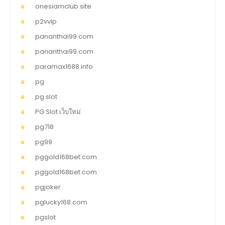
onesiamclub.site
p2vvip
pananthai99.com
pananthai99.com
paramax1688.info
pg
pg slot
PG Slot เว็บใหม่
pg718
pg99
pggold168bet.com
pggold168bet.com
pgjoker
pglucky168.com
pgslot