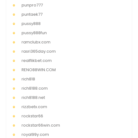
punpro777
puntaek77
pussy888
pussy888fun
ramclubx.com
rasri365day.com
realflikbet.com
RENO88WIN.COM
rich818
rich8188.com
rich8188.net
rizzbetx.com
rockstar66
rockstar66win.com
royal99y.com