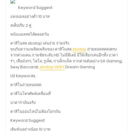
Keyword Suggest:
แทงบอลอย่างต่ำ 10 บาท
สเต็ปเริ่ม 2 คู่
พนันบอลสดได้ตลอดวัน
คาสิโนสด sbotop เล่นง่าย จ่ายจริง
พบกับความเพลิดเพลินของ คาสิโนสด
sbotop
ถ่ายทอดสดส่งตรง
จากต่างแดน ภาพชัดระดับ HD ไม่มีดีเลย์ มีให้เลือกเล่นอีกทั้ง บาคา
ร่า, เสือมังกร, ไฮโล, รูเล็ต, กางล็กแจ็ค จากค่ายดังอย่าง SA Gaming,
Sexy Baccarat,
sbotop สมัคร
Dream Gaming
LSI Keywords:
คาสิโนถ่ายทอดสด
คาสิโนโทรศัพท์เคลื่อนที่
บาคาร่าเงินจริง
คาสิโนออนไลน์ไม่ต้องโยกเงิน
Keyword Suggest:
เดิมพันอย่างน้อย 10 บาท