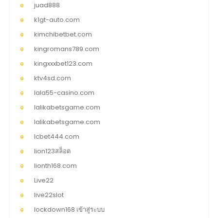
juad888
k1gt-auto.com
kimchibetbet.com
kingromans789.com
kingxxxbet123.com
ktv4sd.com
lala55-casino.com
lalikabetsgame.com
lalikabetsgame.com
lcbet444.com
lion123สล็อต
lionth168.com
Live22
live22slot
lockdown168 เข้าสู่ระบบ