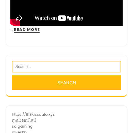
…
READ MORE
https://918kissauto.xyz
ดูหนังออนไลน์
sa gaming
joker123