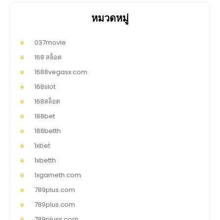
หมวดหมู่
037movie
168 สล็อต
1688vegasx.com
168slot
168สล็อต
188bet
188betth
1xbet
1xbetth
1xgameth.com
789plus.com
789plus.com
789pluss.com