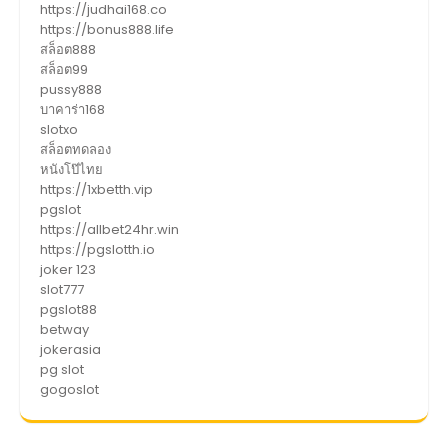
https://judhai168.co
https://bonus888.life
สล็อต888
สล็อต99
pussy888
บาคาร่า168
slotxo
สล็อตทดลอง
หนังโป๊ไทย
https://1xbetth.vip
pgslot
https://allbet24hr.win
https://pgslotth.io
joker 123
slot777
pgslot88
betway
jokerasia
pg slot
gogoslot