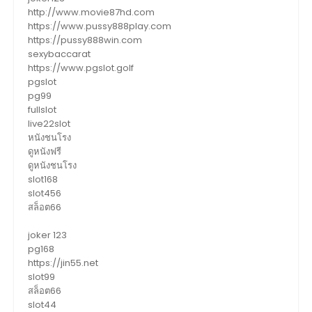
http://www.movie87hd.com
https://www.pussy888play.com
https://pussy888win.com
sexybaccarat
https://www.pgslot.golf
pgslot
pg99
fullslot
live22slot
หนังชนโรง
ดูหนังฟรี
ดูหนังชนโรง
slot168
slot456
สล็อต66
joker 123
pg168
https://jin55.net
slot99
สล็อต66
slot44