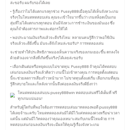
ล่ะขอรับ ผมรับรองได้เลย
• รู้เรื่องว่าไม่ได้แตกแรงทุกช่วง: Pussy888เมื่อคุณได้เห็นจังหวะเกม
จริงๆในโหมดทดสอบเล่น คุณจะเข้าใจมากขึ้นว่า เกมสล็อตเป็นเกม
สุ่มที่ไม่ได้แตกแรงทุกตอน มันมีจังหวะการชำระเงินของมันเอง ซึ่ง
คุณก็จำต้องสารภาพและต่อกรให้ได้
• พอประมาณเงินจริงแล้วจะดีจริงไหม: หลายนคนรู้สึกว่าพอใช้เงิน
จริงแล้วจะดียิ่งขึ้น มันจะดีจังไหมล่ะขอรับ? การทดลองเล่น
จะช่วยทำให้ประสิทธิภาพมองเห็นความจริงของเกมเยอะขึ้น ตกลงใจ
ด้วยตัวเองจากสิ่งที่เกิดขึ้นจริงๆได้เลยล่ะขอรับ
• เลือกเดินต่อหรือหยุดแบบไม่ขาดทุน: Pussy888 ถ้าคุณได้ทดสอบ
เล่นก่อนลงเงินจริงแล้วคิดว่า เกมนี้ไม่เข้าทางคุณ การหยุดตั้งแต่ตอน
นี้จะช่วยลดการเสี่ยงก้าวหน้ามาก ไม่ขาดทุนตั้งแต่เริ่ม เลือกเกมที่คุณ
รู้สึกสบายใจและก็หลังจากนั้นจึงค่อยลงเงินจริงดียิ่งกว่า
โหมดทดลองเล่นบน pussy888win ทดสอบเล่นฟรีได้เต็มที่ ฟรี
ทุกเกมแน่นอน!
สำหรับผู้ใดกันที่พอใจต้องการทดสอบเล่นมาทดลองพอดี pussy888
ได้เลยจ้านะครับ โหมดทดลองเล่นมิได้มีไว้แค่ทดลองดวงหรือฆ่าเวลา
แค่นั้น แต่มันมีไว้ทดลองว่าคุณเองเหมาะสมกับเกมนี้ไหมด้วย การ
ทดสอบเล่นก่อนลงเงินจริงจะมีผลให้คุณรู้เรื่องจังหวะเกม