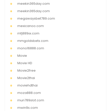
meekin365day.com
meekin365day.com
megawaysbet789.com
mexicanoo.com
mfj889xx.com
mmgoldsbets.com
mono16888.com
Movie
Movie HD
Movie2free
Movie2thai
moviehdthai
moza888.com
mun789slot.com
mwin9s.com