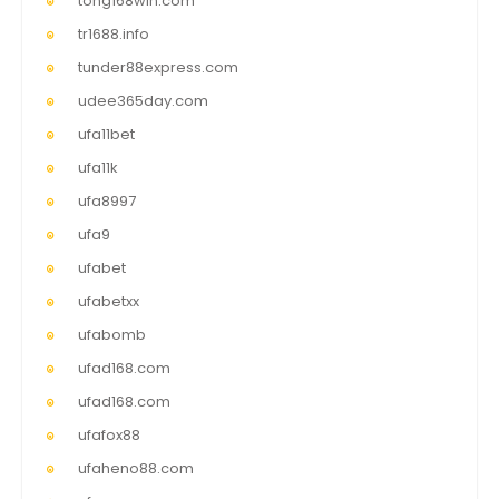
tong168win.com
tr1688.info
tunder88express.com
udee365day.com
ufa11bet
ufa11k
ufa8997
ufa9
ufabet
ufabetxx
ufabomb
ufad168.com
ufad168.com
ufafox88
ufaheno88.com