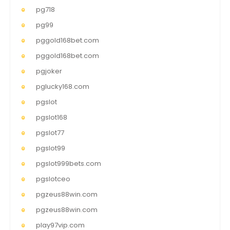
pg718
pg99
pggold168bet.com
pggold168bet.com
pgjoker
pglucky168.com
pgslot
pgslot168
pgslot77
pgslot99
pgslot999bets.com
pgslotceo
pgzeus88win.com
pgzeus88win.com
play97vip.com