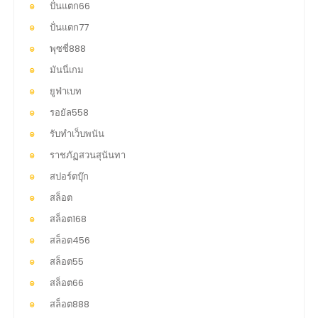
ปั่นแตก66
ปั่นแตก77
พุซซี่888
มันนี่เกม
ยูฟ่าเบท
รอยัล558
รับทำเว็บพนัน
ราชภัฏสวนสุนันทา
สปอร์ตบุ๊ก
สล็อต
สล็อต168
สล็อต456
สล็อต55
สล็อต66
สล็อต888