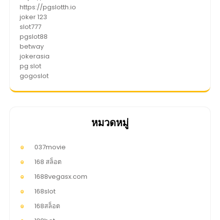
https://pgslotth.io
joker 123
slot777
pgslot88
betway
jokerasia
pg slot
gogoslot
หมวดหมู่
037movie
168 สล็อต
1688vegasx.com
168slot
168สล็อต