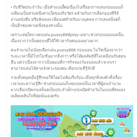
• กับชีวิตประจำวัน: เมื่อทำแบบงี้ต่อเนื่องไปเรื่อยๆการเล่นก่อนนอนก็
เปลี่ยนเป็นส่วนหนึ่งส่วนใดของกิจวัตร คล้ายกับการเลือกมองซีรีส์
อ่านหนังสือ หรือฟังเพลง เพียงแต่สำหรับบางบุคคล การเล่นสล็อตก็
เป็นอีกช่องทางหนึ่งของช่วงนั้น
เพราะเหตุใดบางคนเล่น pussy888play เฉพาะช่วงก่อนนอนแค่นั้น
เนื่องจากว่าเป็นตอนๆที่ได้ใช้เวลากับตนเองอย่างมาก
คนจำนวนไม่น้อยเลือกเล่น pussy888 ก่อนนอน ไม่ใช่เนื่องจากว่า
ระยะเวลานี้มีโปรโมชั่นมากยิ่งกว่า หรือได้ผลลัพธ์ที่ไม่เหมือนกับตอน
อื่น แต่ว่าเนื่องจากว่าเป็นตอนที่ภารกิจของวันจบลงแล้ว พวกเรา
สามารถเล่นได้ตามจังหวะของตน เลือกเกมที่รู้จักดี
รวมทั้งหยุดเมื่อรู้สึกพอใช้โดยไม่ต้องรีบร้อน เมื่อทุกสิ่งลงตัวทั้งเรื่อง
เวลาและความรู้สึก ช่วงก่อนนอนก็เลยแปลงเป็นเวลาที่ผู้คนจำนวน
มากเลือกเปิดเกมสล็อตเป็นประจำเล็กๆก่อนปิดท้ายวันในแบบที่ตนเอง
เพลิดเพลินใจที่สุดนั่นเองครับ