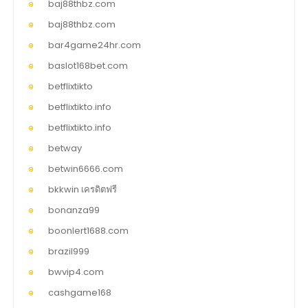
baj88thbz.com
baj88thbz.com
bar4game24hr.com
baslot168bet.com
betflixtikto
betflixtikto.info
betflixtikto.info
betway
betwin6666.com
bkkwin เครดิตฟรี
bonanza99
boonlert1688.com
brazil999
bwvip4.com
cashgame168