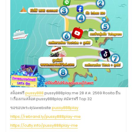
สล็อตฟรี
pussy888
pussy888play.me 28 ส.ค. 2569 Rosita ยืน
1 เรื่องเกมสล็อต pussy888play สมัครฟรี Top 32
ขอขอบพระคุณwebsite
pussy888play
https://rebrand.ly/pussy888play-me
https://cutly.info/pussy888play-me