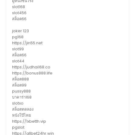
ดูหนังชนโรง
slot168
slot456
สล็อต66
joker 123
pg168
https://jin55.net
slot99
สล็อต66
slot44
https://judhai168.co
https://bonus888.life
สล็อต888
สล็อต99
pussy888
บาคาร่า168
slotxo
สล็อตทดลอง
หนังโป๊ไทย
https://1xbetth.vip
pgslot
https://allbet24hr.win