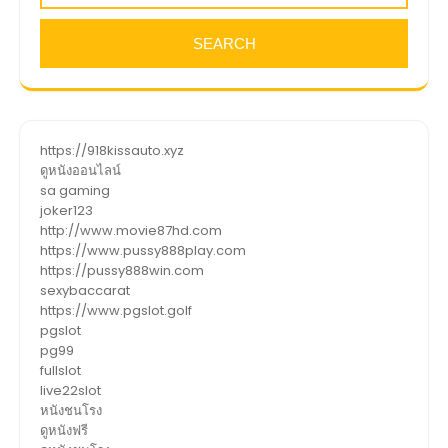
https://918kissauto.xyz
ดูหนังออนไลน์
sa gaming
joker123
http://www.movie87hd.com
https://www.pussy888play.com
https://pussy888win.com
sexybaccarat
https://www.pgslot.golf
pgslot
pg99
fullslot
live22slot
หนังชนโรง
ดูหนังฟรี