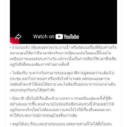
• งานจบแล้ว: เพียงพอตรวจงาน อาบน้ำ หรือจัดแจงเรื่องที่ต้องทำเสร็จ
หลายๆคนก็คิดว่าถึงเวลาพักจริงๆการเปิดเกมเล่นในตอนนี้ก็เลยไม่
เหมือนการแอบเล่นระหว่างวัน แม้กระนั้นเป็นการเลือกใช้เวลาที่เหลือ
อยู่กับสิ่งที่ตนเองต้องการทำอย่างเต็มที่
• ไม่ต้องรีบ: ระหว่างวันเราอาจรอมองดูนาฬิกาอยู่ตลอดว่าจะต้องไป
ประชุม ออกไปภายนอก หรือกลับไปทำงานต่อ แต่ก่อนนอนความ
กดดันต่ำลง ทำให้เล่นได้สบาย และไม่ต้องรีบออกมาจากเกมกลางคัน
เสมอๆสนุกกับเกมได้สุดกำลัง
• มีสมาธิ: เมื่อไม่มีเรื่องอื่นเข้ามาแทรก การกดสปินแต่ละครั้งก็รู้สึก
สม่ำเสมอมากขึ้น คนจำนวนไม่น้อยจึงเลือกเล่นช่วงนี้ ด้วยเหตุว่าได้
อยู่กับเกมจริงๆโดยไม่ต้องแบ่งความสนใจไปให้เรื่องอื่นตลอดเวลา
ทำให้ประสบการณ์การเล่นดูไหลลื่นกว่าเดิม
• หยุดได้เอง: ถึงจะเล่นช่วงก่อนนอน แต่หลายท่านก็ไม่ได้ตั้งใจเล่น