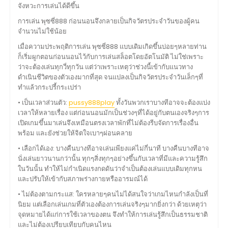
จังหวะการเล่นได้ดีขึ้น
การเล่น พุซซี่888 ก่อนนอนจึงกลายเป็นกิจวัตรประจำวันของผู้คน
จำนวนไม่ใช้น้อย
เมื่อความประพฤติการเล่น พุซซี่888 แบบเดิมเกิดขึ้นบ่อยๆหลายท่าน
ก็เริ่มผูกตอนก่อนนอนไว้กับการเล่นสล็อตโดยอัตโนมัติ ไม่ใช่เพราะ
ว่าจะต้องเล่นทุกวี่ทุกวัน แต่ว่าเพราะเหตุว่าช่วงนี้เข้ากับแนวทาง
ดำเนินชีวิตของตัวเองมากที่สุด จนแปลงเป็นกิจวัตรประจำวันเล็กๆที่
ทำแล้วกระปรี้กระเปร่า
• เป็นเวลาส่วนตัว:
pussy888play
ทั้งวันพวกเราบางทีอาจจะต้องแบ่ง
เวลาให้หลายเรื่อง แต่ก่อนนอนมักเป็นช่วงๆที่ได้อยู่กับตนเองจริงๆการ
เปิดเกมขึ้นมาเล่นจึงเหมือนตรงเวลาพักที่ไม่ต้องรีบจัดการเรื่องอื่น
พร้อม และยังช่วยให้จิตใจเบาๆผ่อนคลาย
• เลือกได้เอง: บางคืนบางทีอาจเล่นเพียงแค่ไม่กี่นาที บางคืนบางทีอาจ
นั่งเล่นยาวนานกว่านั้น ทุกๆสิ่งทุกๆอย่างขึ้นกับเวลาที่มีและความรู้สึก
ในวันนั้น ทำให้ไม่กำเนิดแรงกดดันว่าจำเป็นต้องเล่นแบบเดิมทุกหน
และปรับให้เข้ากับสภาพร่างกายหรืออารมณ์ได้
• ไม่ต้องตามกระแส: ใครหลายๆคนไม่ได้สนใจว่าเกมไหนกำลังเป็นที่
นิยม แต่เลือกเล่นเกมที่ตัวเองต้องการเล่นจริงๆมากยิ่งกว่า ด้วยเหตุว่า
จุดหมายได้แก่การใช้เวลาของตน จึงทำให้การเล่นรู้สึกเป็นธรรมชาติ
และไม่ต้องเปรียบเทียบกับคนไหน