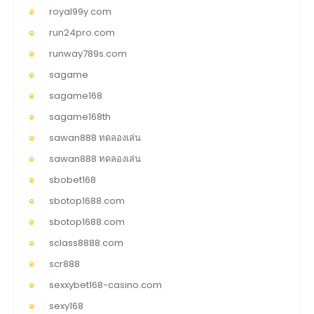
royal99y.com
run24pro.com
runway789s.com
sagame
sagame168
sagame168th
sawan888 ทดลองเล่น
sawan888 ทดลองเล่น
sbobet168
sbotop1688.com
sbotop1688.com
sclass8888.com
scr888
sexxybet168-casino.com
sexy168