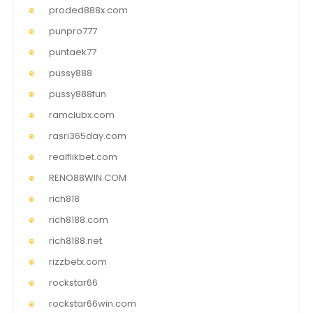
proded888x.com
punpro777
puntaek77
pussy888
pussy888fun
ramclubx.com
rasri365day.com
realflikbet.com
RENO88WIN.COM
rich818
rich8188.com
rich8188.net
rizzbetx.com
rockstar66
rockstar66win.com