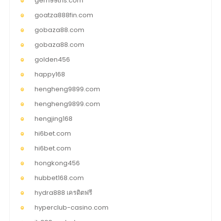
gem99ths.com
goatza888fin.com
gobaza88.com
gobaza88.com
golden456
happy168
hengheng9899.com
hengheng9899.com
hengjing168
hi6bet.com
hi6bet.com
hongkong456
hubbet168.com
hydra888 เครดิตฟรี
hyperclub-casino.com