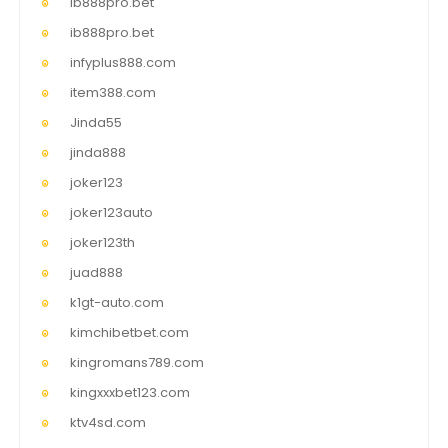
ib888pro.bet
ib888pro.bet
infyplus888.com
item388.com
Jinda55
jinda888
joker123
joker123auto
joker123th
juad888
k1gt-auto.com
kimchibetbet.com
kingromans789.com
kingxxxbet123.com
ktv4sd.com