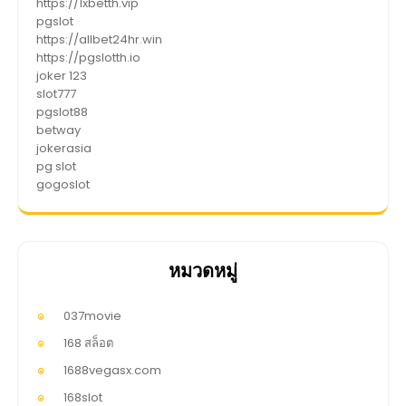
https://1xbetth.vip
pgslot
https://allbet24hr.win
https://pgslotth.io
joker 123
slot777
pgslot88
betway
jokerasia
pg slot
gogoslot
หมวดหมู่
037movie
168 สล็อต
1688vegasx.com
168slot