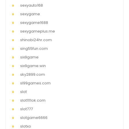
sexyauto168
sexygame
sexygame1688
sexygameplus.me
shinobi24hr.com
sing55fun.com
six9game
six9game.win
sky2899.com
sl99games.com
slot
slot1111ok.com
slot777
slotgame6666
slotxo