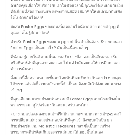
ถ้าเกิดคุณเลือกใช้บริการกับเราในช่วงเวลานี้ คุณจะได้เล่นเกมกับเว็บ
ที่ดีเยี่ยมที่สุดอย่างแน่แท้ ลงทะเบียนสมัครสมาชิกใหม่แล้วมาบันเทิง
ใจไปด้วยกันได้เลย!
สะสม Easter Eggs ของเกมสล็อตออนไลน์จากค่าย ทางเข้าpg ที่
คุณอาจไม่รู้จักมาก่อน!
สำหรับ Easter Eggs ของเกม pgslot นั้น จำเป็นต้องอธิบายก่อนว่า
Easter Eggs เป็นอย่างไร? มันเป็นเนื้อหาเล็กๆ
ที่ซ่อนอยู่ภายในตัวเกมนั่นเองขอรับ บางทีอาจจะเป็นดีเทลของธีม
หรือฟีพบร์ลับที่คุณอาจจะละเลยไป แต่ว่ามันจะก่อให้การศึกษาและ
ทำการค้นพบ
สิ่งพวกนี้สื่อความหมายขึ้นมาโดยทันที ผมรับประกันเลยว่า หากคุณ
ได้ทราบแล้วล่ะก็ ภายหลังจากนี้จำเป็นจะต้องกลับไปสังเกตเกม ทาง
เข้าpg
ที่คุณเลือกเล่นมาอย่างแน่นอน จะมี Easter Eggs แบบไหนบ้างนั้น
พวกเราจะมาดูไปพร้อมๆกันเลยนะครับ เลทโก!
• บางเกมแปลงเพลงตอนเข้าฟรีสปิน: หลายๆเกมบน ทางเข้าpg จะมี
การเปลี่ยนแปลงเพลงประกอบทันทีที่คุณเข้าถึงรอบฟรีสปิน ยก
ตัวอย่างเช่น เกม Majestic Treasures ฯลฯ ซึ่งเป็นการสร้าง
บรรยากาศที่น่าตื่นเต้นของการเล่นเกมให้เยอะขึ้นนั่นเอง