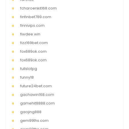
fcharoenkit168.com
finfinbet789.com
finnivips.com
fiwdee.win
fizz169bet.com
fox689ok.com
fox689ok.com
fullslotpg
funny18
future24bet.com
gachawin168.com
gamehit8888.com
gaojing888
gem99ths.com