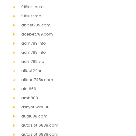
918kissauto
918kissme
abbet789.com
acebet789.com
adm789.info
adm789.info
adm789.vip
allbet24hr
allone745s.com
alot666
amb888
askyouwin888
audi688.com
autoslot16888.com
autoslot16888.com