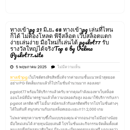
ทางเข้าpg 21 มิ.ย. 68 ทางเข้าpg เล่นที่ไหน
ก็ได้ ไม่ต้องโหลด พีจีสล็อต เว็บสล็อตแตก
ง่ายเล่นง่าย มือใหม่ก็เล่นได้ pgslot77 รับ
รางวัลใหญ่ได้จริงTop 6 by Velma
Pgslot77.site
5 พฤษภาคม 2025
ไม่มีความเห็น
ทางเข้าpg
เว็บไซต์ตรงลิขสิทธิ์แท้จากค่ายเกมชั้นแนวหน้าสุดยอด
อย่าง PG จัดเต็มเกมแล้วก็โปรโมชั่นจำนวนมาก ลองเลย!
pgslot77 พร้อมให้บริการแล้วครับ หากคุณกำลังมองหาเว็บสล็อต
ออนไลน์ที่มีมาตรฐานแล้วก็ความปลอดภัยสูง ลองมาใช้บริการกับเรา
pgslot เครดิต ฟรี ไม่อั้น! สมัครแล้วรับเครดิตฟรีจากโปรโมชั่นต่างๆ
ได้ในทันที สนุกสนานกับเกมสล็อตเยอะแยะกว่า 2,000 เกม
ไม่พลาดทุกความซาบซึ้งในแบบของคุณ ฝากถอนง่ายไม่มีอย่างน้อย
มือใหม่เล่นได้ สายทุนน้อยเล่นดี โปรโมชั่นและกิจกรรมจัดเต็มตั้งแต่
หนแรกที่สมัครสมาชิกใหม่ มีระบบระเบียบทดสอบเล่นฟรี บอกเลยว่า