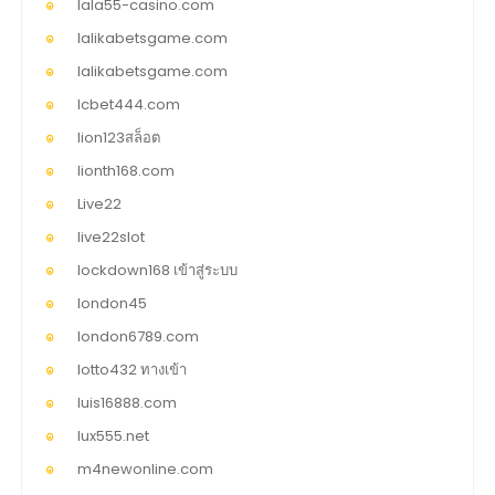
lala55-casino.com
lalikabetsgame.com
lalikabetsgame.com
lcbet444.com
lion123สล็อต
lionth168.com
Live22
live22slot
lockdown168 เข้าสู่ระบบ
london45
london6789.com
lotto432 ทางเข้า
luis16888.com
lux555.net
m4newonline.com