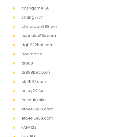
cashgame168
chang7777
chinatown888.win
cupcake88x.com
dgb222hot.com
Doomovie
dr888
dr888bet.com
ek4567.com
enjoy24.fun
erisauto.site
etbet16888.com
etbet16888.com
FAFA123
faro168