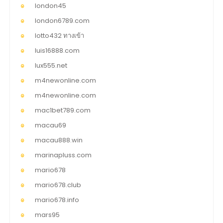
london45
london6789.com
lotto432 ทางเข้า
luis16888.com
lux555.net
m4newonline.com
m4newonline.com
mac1bet789.com
macau69
macau888.win
marinapluss.com
mario678
mario678.club
mario678.info
mars95