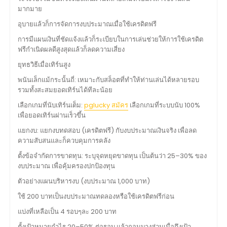
มากมาย
อุบายแล้วก็การจัดการงบประมาณเมื่อใช้เครดิตฟรี
การมีแผนเงินที่ชัดแจ้งแล้วก็ระเบียบในการเล่นช่วยให้การใช้เครดิต
ฟรีกำเนิดผลดีสูงสุดแล้วก็ลดความเสี่ยง
ยุทธวิธีเมื่อเทิร์นสูง
พนันเล็กแม้กระนั้นถี่: เหมาะกับสล็อตที่ทำให้ท่านเล่นได้หลายรอบ
รวมทั้งสะสมยอดเทิร์นได้ทีละน้อย
เลือกเกมที่นับเทิร์นเต็ม:
pglucky สมัคร
เลือกเกมที่ระบบนับ 100%
เพื่อยอดเทิร์นผ่านเร็วขึ้น
แยกงบ: แยกงบทดสอบ (เครดิตฟรี) กับงบประมาณเงินจริง เพื่อลด
ความสับสนและก็ควบคุมการคลัง
ตั้งข้อจำกัดการขาดทุน: ระบุจุดหยุดขาดทุน เป็นต้นว่า 25–30% ของ
งบประมาณ เพื่อคุ้มครองปกป้องทุน
ตัวอย่างแผนบริหารงบ (งบประมาณ 1,000 บาท)
ใช้ 200 บาทเป็นงบประมาณทดลองหรือใช้เครดิตฟรีก่อน
แบ่งที่เหลือเป็น 4 รอบๆละ 200 บาท
ตั้งเป้าหมายกำไร 20–50% ต่อรอบ แล้วถอนบางส่วนเมื่อถึงเป้า