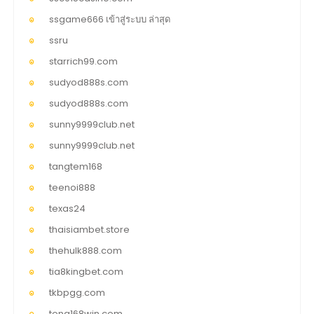
ssgame666 เข้าสู่ระบบ ล่าสุด
ssru
starrich99.com
sudyod888s.com
sudyod888s.com
sunny9999club.net
sunny9999club.net
tangtem168
teenoi888
texas24
thaisiambet.store
thehulk888.com
tia8kingbet.com
tkbpgg.com
tong168win.com