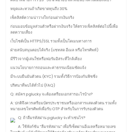
หยุดและทวนถ้าเกิดขาดทุนถึง 30%
เช็คลิสต์ความน่าวางใจก่อนฝากเงินจริง
ก่อนมอบข้อมูลส่วนตัวหรือฝากเงินจริง ให้ตรวจเช็คลิสต์ต่อไปนี้เพื่อ
ลดความเสี่ยง
เว็บไซต์เป็น HTTPS/SSL รวมทั้งเป็นโดเมนทางการ
ฝ่ายสนับสนุนตอบได้จริง (แชทสด อีเมล หรือโทรศัพท์)
มีรีวิวจากผู้เล่นใช่หรือฟอรัมอิสระที่ใกล้เคียง
แนวนโยบายการถอนและค่าธรรมเนียมชัดแจ้ง
มีระบบยืนยันตัวตน (KYC) รวมทั้งวิธีการป้องกันฟิชชิ่ง
ปริศนาที่พบได้ทั่วไป (FAQ)
Q: สมัคร pglucky จะต้องเตรียมเอกสารอะไรบ้าง?
A: ปกติจึงควรเตรียมบัตรประชาชนหรือเอกสารแสดงตัวตน รวมทั้ง
หมายเลขโทรศัพท์เพื่อรับ OTP สำหรับในการรับรองตัวตน
Q: ถ้าลืมรหัสผ่าน pglucky จะทำเช่นไร?
A: ใช้ฟังก์ชัน “ลืมรหัสผ่าน” เพื่อรีเซ็ตผ่านอีเมลหรือหมายเลข