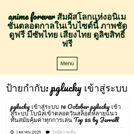
Skip
to
anime forever สัมผัสโลกแห่งอนิเม
content
ชั่นตลอดกาลในเว็บไซต์นี้ ภาพชัด
ดูฟรี มีซัพไทย เสียงไทย ดูลิขสิทธิ์
ฟรี
Menu
Menu
ป้ายกำกับ:
pglucky เข้าสู่ระบบ
pglucky เข้าสู่ระบบ 16 October pglucky เข้า
สู่ระบบ โบนัสเข้าตลอดวันสล็อตหลายแนว
ทันสมัยคุ้มค่าทุกการเล่น Top 85 by Jerrell
1 ตุลาคม 2025
ไม่มีความเห็น