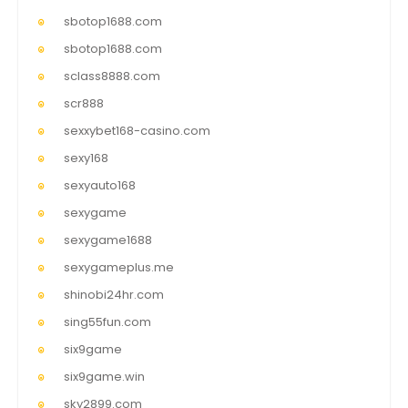
sbotop1688.com
sbotop1688.com
sclass8888.com
scr888
sexxybet168-casino.com
sexy168
sexyauto168
sexygame
sexygame1688
sexygameplus.me
shinobi24hr.com
sing55fun.com
six9game
six9game.win
sky2899.com