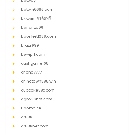
betway
betwin6666.com
bkkwin เครดิตฟรี
bonanza99
boonlert1688.com
brazil999
bwvip4.com
cashgame168
chang7777
chinatown888.win
cupcake88x.com
dgb222hot.com
Doomovie
dr888
dr888bet.com