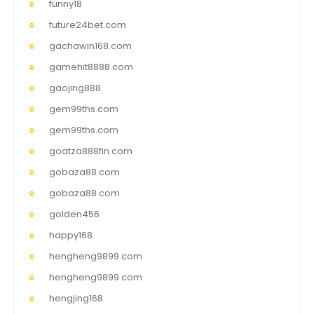
funny18
future24bet.com
gachawin168.com
gamehit8888.com
gaojing888
gem99ths.com
gem99ths.com
goatza888fin.com
gobaza88.com
gobaza88.com
golden456
happy168
hengheng9899.com
hengheng9899.com
hengjing168