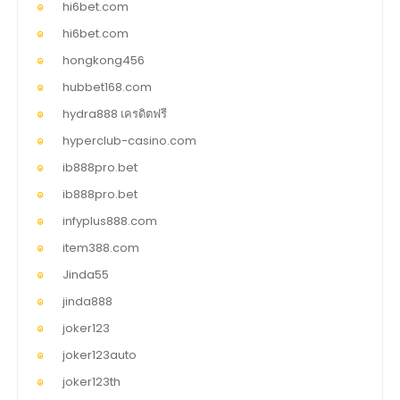
hi6bet.com
hi6bet.com
hongkong456
hubbet168.com
hydra888 เครดิตฟรี
hyperclub-casino.com
ib888pro.bet
ib888pro.bet
infyplus888.com
item388.com
Jinda55
jinda888
joker123
joker123auto
joker123th