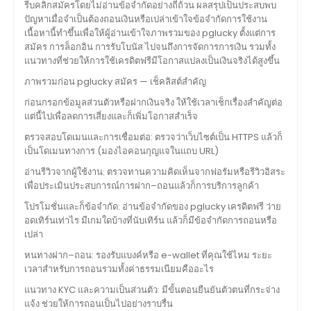
รีบคลิกสมัครโดยไม่อ่านข้อจำกัดอย่างถี่ถ้วน ผลสรุปเป็นประสบพบ
ปัญหาเมื่อจำเป็นต้องถอนเงินหรือเปล่าเข้าใจข้อจำกัดการใช้งาน
เนื้อหานี้ทำขึ้นเพื่อให้ผู้อ่านเข้าใจภาพรวมของ pglucky ตั้งแต่การ
สมัคร การล็อกอิน การรับโบนัส ไปจนถึงการจัดการการเงิน รวมทั้ง
แนวทางที่ช่วยให้การใช้เครดิตฟรีมีโอกาสแปลงเป็นเงินจริงได้สูงขึ้น
ภาพรวมก่อน pglucky สมัคร — เช็คลิสต์สำคัญ
ก่อนกรอกข้อมูลส่วนตัวหรือฝากเงินจริง ให้ใช้เวลาเช็กเรื่องสำคัญต่อ
แต่นี้ไปเพื่อลดการเสี่ยงและก็เพิ่มโอกาสสำเร็จ
ตรวจสอบโดเมนและการเชื่อมต่อ: ตรวจว่าเว็บไซต์เป็น HTTPS แล้วก็
เป็นโดเมนทางการ (มองไอคอนกุญแจในแถบ URL)
อ่านรีวิวจากผู้ใช้งาน: ตรวจทานความคิดเห็นจากฟอรัมหรือรีวิวอิสระ
เพื่อประเมินประสบการณ์การฝาก–ถอนแล้วก็การบริการลูกค้า
โปรโมชั่นและก็ข้อจำกัด: อ่านข้อจำกัดของ pglucky เครดิตฟรี ว่าย
อดเทิร์นเท่าไร มีเกมใดบ้างที่นับเทิร์น แล้วก็มีข้อจำกัดการถอนหรือ
เปล่า
หนทางฝาก–ถอน: รองรับแบงค์หรือ e-wallet ที่คุณใช้ไหม ระยะ
เวลาสำหรับการถอนรวมทั้งค่าธรรมเนียมคืออะไร
แนวทาง KYC และความเป็นส่วนตัว: มีขั้นตอนยืนยันตัวตนที่กระจ่าง
แจ้ง ช่วยให้การถอนเป็นไปอย่างราบรื่น