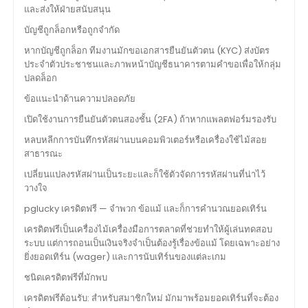
และส่งให้ฝ่ายสนับสนุน
บัญชีถูกล็อกหรือถูกจำกัด
หากบัญชีถูกล็อก ทีมงานมักขอเอกสารยืนยันตัวตน (KYC) ส่งบัตร
ประจำตัวประชาชนและภาพหน้าบัญชีธนาคารตามคำขอเพื่อให้กลุ่ม
ปลดล็อก
ข้อแนะนำด้านความปลอดภัย
เปิดใช้งานการยืนยันตัวตนสองชั้น (2FA) ถ้าหากแพลตฟอร์มรองรับ
หลบหลีกการบันทึกรหัสผ่านบนคอมพิวเตอร์หรือเครื่องใช้ไม้สอย
สาธารณะ
เปลี่ยนแปลงรหัสผ่านเป็นระยะและก็ใช้ตัวจัดการรหัสผ่านที่น่าไว้
วางใจ
pglucky เครดิตฟรี — จำพวก ข้อแม้ และก็การคำนวณยอดเทิร์น
เครดิตฟรีเป็นเครื่องไม้เครื่องมือการตลาดที่ช่วยทำให้ผู้เล่นทดสอบ
ระบบ แต่การถอนเป็นเงินจริงจำเป็นต้องรู้เรื่องข้อแม้ โดยเฉพาะอย่าง
ยิ่งยอดเทิร์น (wager) และการนับเทิร์นของแต่ละเกม
ชนิดเครดิตฟรีที่มักพบ
เครดิตฟรีต้อนรับ: สำหรับสมาชิกใหม่ มักมาพร้อมยอดเทิร์นที่จะต้อง