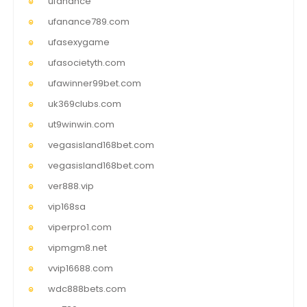
ufanance
ufanance789.com
ufasexygame
ufasocietyth.com
ufawinner99bet.com
uk369clubs.com
ut9winwin.com
vegasisland168bet.com
vegasisland168bet.com
ver888.vip
vip168sa
viperpro1.com
vipmgm8.net
vvip16688.com
wdc888bets.com