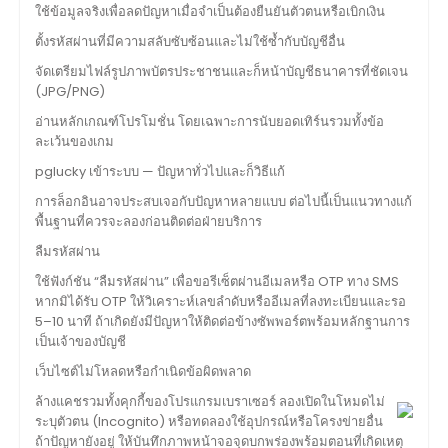
ใช้ข้อมูลจริงเพื่อลดปัญหาเมื่อจำเป็นต้องยืนยันตัวตนหรือเบิกเงิน
ตั้งรหัสผ่านที่มีความสลับซับซ้อนและไม่ใช้ซ้ำกับบัญชีอื่น
จัดเตรียมไฟล์รูปภาพบัตรประชาชนและก็หน้าบัญชีธนาคารที่ชัดเจน
(JPG/PNG)
อ่านหลักเกณฑ์โปรโมชั่น โดยเฉพาะการนับยอดเทิร์นรวมทั้งข้อ
ละเว้นของเกม
pglucky เข้าระบบ — ปัญหาทั่วไปและก็วิธีแก้
การล็อกอินอาจประสบเจอกับปัญหาหลายแบบ ต่อไปนี้เป็นแนวทางแก้
พื้นฐานที่ควรจะลองก่อนติดต่อฝ่ายบริการ
ลืมรหัสผ่าน
ใช้ฟังก์ชัน “ลืมรหัสผ่าน” เพื่อขอรีเซ็ตผ่านอีเมลหรือ OTP ทาง SMS
หากมิได้รับ OTP ให้วิเคราะห์เลขลำดับหรืออีเมลที่ลงทะเบียนและรอ
5–10 นาที ถ้าเกิดยังมีปัญหาให้ติดต่อข้างซัพพอร์ตพร้อมหลักฐานการ
เป็นเจ้าของบัญชี
เว็บไซต์ไม่โหลดหรือกำเนิดข้อผิดพลาด
ล้างแคชรวมทั้งคุกกี้ของโปรแกรมเบราเซอร์ ลองเปิดในโหมดไม่
ระบุตัวตน (Incognito) หรือทดลองใช้อุปกรณ์หรือโครงข่ายอื่น
ถ้าปัญหายังอยู่ ให้บันทึกภาพหน้าจอจุดบกพร่องพร้อมตอนที่เกิดเหตุ