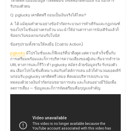
โทรศัพท์ แม้ยังมีปัญหาให้ติดต่อข้างซัพพอร์ตพร้อมสำเนาเอกสาร
รับรองตัวตน
Q: pglucky เครดิตฟรี ถอนเป็นเงินจริงได้ไหม?
A: ได้ แม้คุณทำตามอย่างข้อจำกัดกระบวนการทำเทิร์นและกฎเกณฑ์
ของโปรโมชั่นอย่างครบถ้วน แนะนำให้อ่านตารางการนับเทิร์นแล้วก็
ข้อยกเว้นของเกมก่อนรับโบนัส
ข้อสรุปรวมทั้งชวนให้ลงมือ (Call to Action)
pglucky
มีโปรโมชั่นและก็ฟีเจอร์ที่น่าดึงดูด แต่ความสำเร็จขึ้นกับ
การเตรียมพร้อมและก็การบริหารความเสี่ยงของผู้เล่น เริ่มจากสำรวจ
URL ทางการและก็รีวิว ทำ pglucky สมัคร ด้วยข้อมูลจริง รับรองตัว
ตน เลือกโปรโมชั่นที่เหมาะสมกับสไตล์การเล่น แล้วก็คำนวณยอดเทิร์
นก่อนรับ pglucky เครดิตฟรี เสมอ คิดแผนบริหารงบประมาณ
ทดลองด้วยวงเงินจำกัดก่อนขยายการเล่น และก็เล่นอย่างมีวินัยเพื่อ
ลดการเสี่ยง — ข้อมูลและก็การจัดเตรียมคือกุญแจสำคัญ