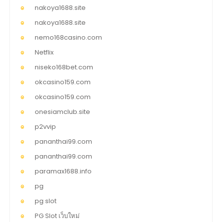
nakoya1688.site
nakoya1688.site
nemo168casino.com
Netflix
niseko168bet.com
okcasino159.com
okcasino159.com
onesiamclub.site
p2vvip
pananthai99.com
pananthai99.com
paramax1688.info
pg
pg slot
PG Slot เว็บใหม่