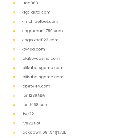
juad888
k1gt-auto.com
kimchibetbet.com
kingromans789.com
kingxxxbet123.com
ktv4sd.com
lala55-casino.com
lalikabetsgame.com
lalikabetsgame.com
lcbet444.com
lion123สล็อต
lionth168.com
Live22
live22slot
lockdown168 เข้าสู่ระบบ