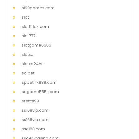
sl99games.com
slot
slot1111ok.com
slot777
slotgame6666
slotxo
slotxo24hr
soibet
spbetflik888.com
sqgame555s.com
sretthi99
ss168vip.com
ss168vip.com
ssc168.com
ssc915casino.com