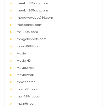
meekin365day.com
meekin365day.com
megawaysbet789.com
mexicanoo.com
mfj889xx.com
mmgoldsbets.com
mono16888.com
Movie
Movie HD
Movie2free
Movie2thai
moviehdthai
moza888.com
mun789slot.com
mwin9s.com