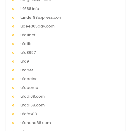
tr1688.info
tunder88express.com
udee365day.com
ufa11bet
ufa11k
ufa8997
ufa9
ufabet
ufabetxx
ufabomb
ufad168.com
ufad168.com
ufafox88
ufaheno88.com