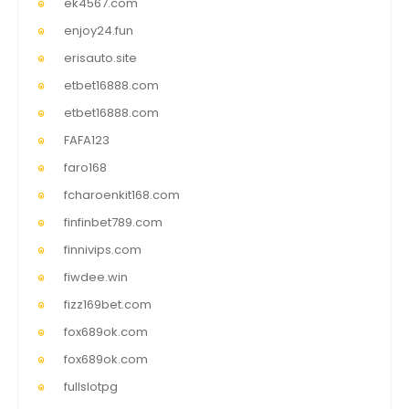
ek4567.com
enjoy24.fun
erisauto.site
etbet16888.com
etbet16888.com
FAFA123
faro168
fcharoenkit168.com
finfinbet789.com
finnivips.com
fiwdee.win
fizz169bet.com
fox689ok.com
fox689ok.com
fullslotpg