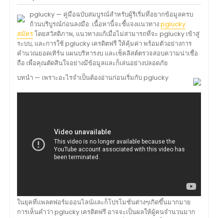
pglucky — คู่มือฉบับสมบูรณ์สำหรับผู้ริเริ่มที่อยากข้อมูลครบ
ถ้วนบริบูรณ์ก่อนลงมือ: เนื้อหานี้จะชี้แจงแนวทาง
pglucky
สมัคร
โดยสวัสดิภาพ, แนวทางแก้เมื่อไม่สามารถที่จะ pglucky เข้าสู่
ระบบ, และการใช้ pglucky เครดิตฟรี ให้คุ้มค่า พร้อมตัวอย่างการ
คำนวณยอดเทิร์น แผนบริหารงบ และเช็คลิสต์ตรวจสอบความน่าเชื่อ
ถือ เพื่อคุณตัดสินใจอย่างมีข้อมูลและก็เล่นอย่างปลอดภัย
บทนำ — เพราะอะไรจำเป็นต้องอ่านก่อนเริ่มกับ pglucky
ในยุคที่แพลตฟอร์มออนไลน์และก็โปรโมชั่นต่างๆเกิดขึ้นมากมาย
การเห็นคำว่า pglucky เครดิตฟรี อาจจะเป็นผลให้ผู้คนจำนวนมาก