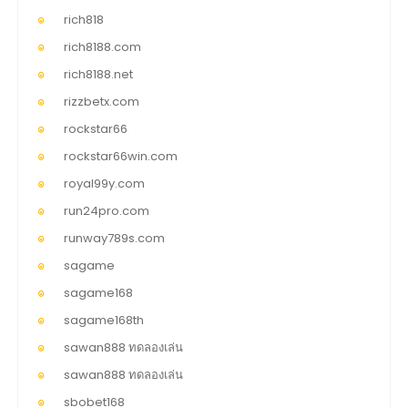
rich818
rich8188.com
rich8188.net
rizzbetx.com
rockstar66
rockstar66win.com
royal99y.com
run24pro.com
runway789s.com
sagame
sagame168
sagame168th
sawan888 ทดลองเล่น
sawan888 ทดลองเล่น
sbobet168