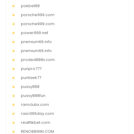
pokbet88
porsche999.com
porsche999.com
power999.net
premium66.info
premium66.info
proded888x.com
punpro777
puntaek77
pussy888
pussy888fun
ramclubx.com
rasri365day.com
realflikbet.com
RENO88WIN.COM