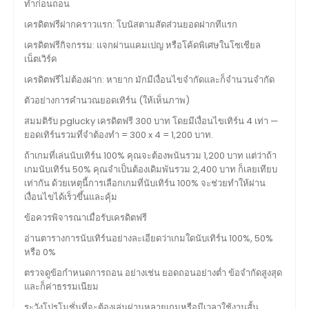
ทำก่อนถอน
เครดิตฟรีฝากคราวแรก: โบนัสตามสัดส่วนยอดฝากทีแรก
เครดิตฟรีกิจกรรม: แจกผ่านแคมเปญ หรือโค้ดพิเศษในโซเชียล
เน็ตเวิร์ค
เครดิตฟรีไม่ต้องฝาก: หายาก มักมีเงื่อนไขจำกัดและก็จำนวนจำกัด
ตัวอย่างการคำนวณยอดเทิร์น (ให้เห็นภาพ)
สมมติรับ pglucky เครดิตฟรี 300 บาท โดยมีเงื่อนไขเทิร์น 4 เท่า —
ยอดเทิร์นรวมที่จำต้องทำ = 300 x 4 = 1,200 บาท.
ถ้าเกมที่เล่นนับเทิร์น 100% คุณจะต้องพนันรวม 1,200 บาท แต่ว่าถ้า
เกมนับเทิร์น 50% คุณจำเป็นต้องเดิมพันรวม 2,400 บาท ก็เลยเทียบ
เท่ากัน ด้วยเหตุนี้การเลือกเกมที่นับเทิร์น 100% จะช่วยทำให้ผ่าน
เงื่อนไขได้เร็วขึ้นและคุ้ม
ข้อควรพิจารณาเมื่อรับเครดิตฟรี
อ่านตารางการนับเทิร์นอย่างละเอียดว่าเกมใดนับเทิร์น 100%, 50%
หรือ 0%
ตรวจดูข้อกำหนดการถอน อย่างเช่น ยอดถอนอย่างต่ำ ข้อจำกัดสูงสุด
และก็ค่าธรรมเนียม
ระวังโปรโมชั่นที่จะต้องเล่นผ่านหลายเกมหรือมีเวลาใช้งานสั้น