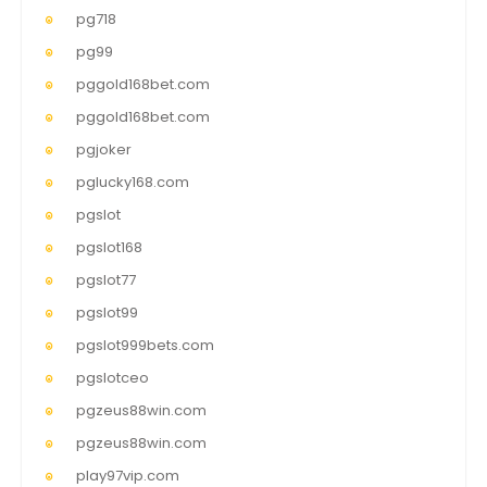
pg718
pg99
pggold168bet.com
pggold168bet.com
pgjoker
pglucky168.com
pgslot
pgslot168
pgslot77
pgslot99
pgslot999bets.com
pgslotceo
pgzeus88win.com
pgzeus88win.com
play97vip.com