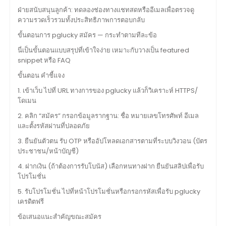
ฝ่ายสนับสนุนลูกค้า: ทดลองช่องทางแชทสดหรืออีเมลเพื่อตรวจดู
ความรวดเร็วรวมทั้งประสิทธิภาพการตอบกลับ
ขั้นตอนการ pglucky สมัคร — กระทำตามทีละข้อ
นี่เป็นขั้นตอนแบบสรุปที่เข้าใจง่าย เหมาะกับวางเป็น featured
snippet หรือ FAQ
ขั้นตอน คำชี้แจง
1. เข้าเว็บ ไปที่ URL ทางการของ pglucky แล้วก็วิเคราะห์ HTTPS/
โดเมน
2. คลิก “สมัคร” กรอกข้อมูลรากฐาน: ชื่อ หมายเลขโทรศัพท์ อีเมล
และตั้งรหัสผ่านที่ปลอดภัย
3. ยืนยันตัวตน รับ OTP หรืออัปโหลดเอกสารตามที่ระบบวิงวอน (บัตร
ประชาชน/หน้าบัญชี)
4. ฝากเงิน (ถ้าต้องการรับโบนัส) เลือกหนทางฝาก ยืนยันสลิปเพื่อรับ
โปรโมชั่น
5. รับโปรโมชั่น ไปที่หน้าโปรโมชั่นหรือกรอกรหัสเพื่อรับ pglucky
เครดิตฟรี
ข้อเสนอแนะสำคัญขณะสมัคร