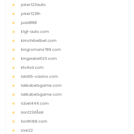
joker123auto
joker123th
juad888
k1gt-auto.com
kimchibetbet.com
kingromans789.com
kingxxxbet123.com
ktv4sd.com
lala55-casino.com
lalikabetsgame.com
lalikabetsgame.com
lcbet444.com
lion123สล็อต
lionth168.com
Live22