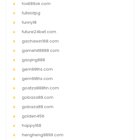
fox689ok.com
fullslotpg
funny18
future24bet.com
gachawin168.com
gamehit8888.com
gaojing888
gem99ths.com
gem99ths.com
goatza888fin.com
gobaza88.com
gobaza88.com
golden456
happy168
hengheng9899.com