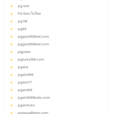
pg slot
PG Slot เว็บใหม่
pg718
pg99
pggold168bet.com
pggold168bet.com
pgjoker
pglucky168.com
pgslot
pgslot168
pgslot77
pgslot99
pgslot999bets.com
pgslotceo
pgzeus88win.com