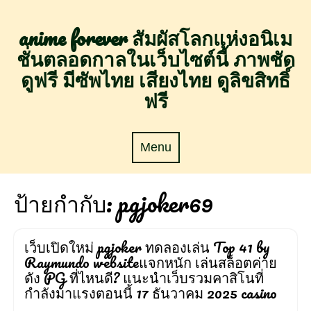
Skip
to
anime forever สัมผัสโลกแห่งอนิเม
content
ชั่นตลอดกาลในเว็บไซต์นี้ ภาพชัด
ดูฟรี มีซัพไทย เสียงไทย ดูลิขสิทธิ์
ฟรี
Menu
Menu
ป้ายกำกับ:
pgjoker69
เว็บเปิดใหม่ pgjoker ทดลองเล่น Top 41 by
Raymundo websiteแจกหนัก เล่นสล็อตค่าย
ดัง PG ที่ไหนดี? แนะนำเว็บรวมคาสิโนที่
กำลังมาแรงตอนนี้ 17 ธันวาคม 2025 casino