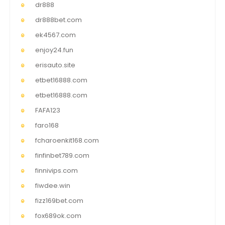
dr888
dr888bet.com
ek4567.com
enjoy24.fun
erisauto.site
etbet16888.com
etbet16888.com
FAFA123
faro168
fcharoenkit168.com
finfinbet789.com
finnivips.com
fiwdee.win
fizz169bet.com
fox689ok.com