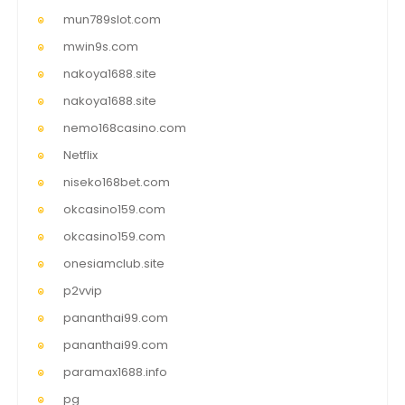
mun789slot.com
mwin9s.com
nakoya1688.site
nakoya1688.site
nemo168casino.com
Netflix
niseko168bet.com
okcasino159.com
okcasino159.com
onesiamclub.site
p2vvip
pananthai99.com
pananthai99.com
paramax1688.info
pg