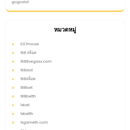
gogoslot
หมวดหมู่
037movie
168 สล็อต
1688vegasx.com
168slot
168สล็อต
188bet
188betth
1xbet
1xbetth
1xgameth.com