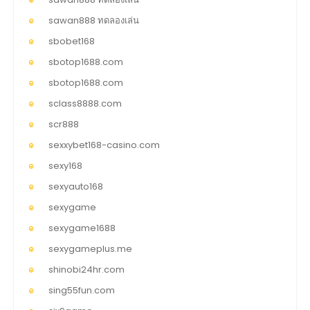
sawan888 ทดลองเล่น
sbobet168
sbotop1688.com
sbotop1688.com
sclass8888.com
scr888
sexxybet168-casino.com
sexy168
sexyauto168
sexygame
sexygame1688
sexygameplus.me
shinobi24hr.com
sing55fun.com