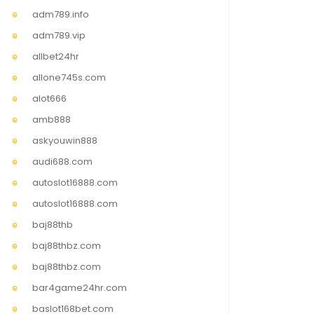
adm789.info
adm789.vip
allbet24hr
allone745s.com
alot666
amb888
askyouwin888
audi688.com
autoslot16888.com
autoslot16888.com
baj88thb
baj88thbz.com
baj88thbz.com
bar4game24hr.com
baslot168bet.com