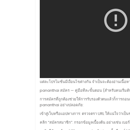
แต่ละโปรโมชั่นมีเงื่อนไขต่างกัน จำเป็นจะต้องอ่านเนื้อ
pananthai สมัคร — คู่มือทีละขั้นตอน (สำหรับคนเริ่มต
การสมัครที่ถูกต้องช่วยให้การรับรองตัวตนแล้วก็การถอน
pananthai อย่างปลอดภัย:
เข้าสู่เว็บหรือแอปทางการ: ตรวจตรา URL ให้แน่ใจว่าเป็น
คลิก “สมัครสมาชิก”: กรอกข้อมูลเบื้องต้น อย่างเช่น เบอร์โ