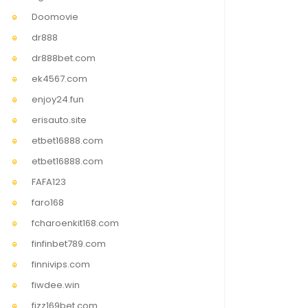
Doomovie
dr888
dr888bet.com
ek4567.com
enjoy24.fun
erisauto.site
etbet16888.com
etbet16888.com
FAFA123
faro168
fcharoenkit168.com
finfinbet789.com
finnivips.com
fiwdee.win
fizz169bet.com