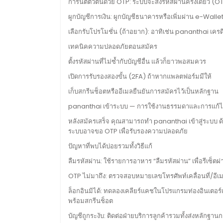
การันตีตัวตนด้วย OTP: ระบบจะส่งรหัสผ่านครั้งเดียว (O
ผูกบัญชีการเงิน: ผูกบัญชีธนาคารหรือเพิ่มผ่าน e-Wallet
เลือกรับโปรโมชั่น (ถ้าอยาก): อาทิเช่น pananthai เคร
เทคนิคความปลอดภัยตอนสมัคร
ตั้งรหัสผ่านที่ไม่ซ้ำกับบัญชีอื่น แล้วก็ยาวพอสมควร
เปิดการรับรองสองขั้น (2FA) ถ้าหากแพลตฟอร์มมีให้
เก็บสกรีนช็อตหรืออีเมลยืนยันการสมัครไว้เป็นหลักฐาน
pananthai เข้าระบบ — การใช้งานธรรมดาและการแก้
หลังสมัครเสร็จ คุณสามารถทำ pananthai เข้าสู่ระบบ ด้วย
ระบบอาจขอ OTP เพื่อรับรองความปลอดภัย
ปัญหาที่พบได้บ่อยรวมทั้งวิธีแก้
ลืมรหัสผ่าน: ใช้รายการอาหาร “ลืมรหัสผ่าน” เพื่อรีเซ็ต
OTP ไม่มาถึง: ตรวจสอบหมายเลขโทรศัพท์เคลื่อนที่/อีเม
ล็อกอินมิได้: ทดลองเคลียร์แคชในโปรแกรมท่องอินเตอร์เน็
พร้อมสกรีนช็อต
บัญชีถูกระงับ: ติดต่อฝ่ายบริการลูกค้ารวมทั้งส่งหลักฐานก