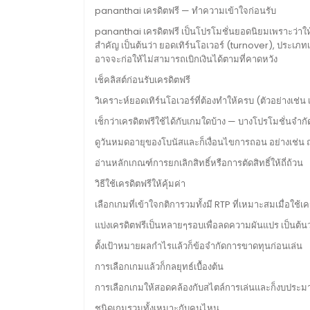
pananthai เครดิตฟรี — ทำความเข้าใจก่อนรับ
pananthai เครดิตฟรี เป็นโปรโมชั่นยอดนิยมเพราะว่าให้ผู้
สำคัญ เป็นต้นว่า ยอดเทิร์นโอเวอร์ (turnover), ประเ
อาจจะก่อให้ไม่สามารถเบิกเงินได้ตามที่คาดหวัง
เช็คลิสต์ก่อนรับเครดิตฟรี
วิเคราะห์ยอดเทิร์นโอเวอร์ที่ต้องทำให้ครบ (ตัวอย่างเช่
เช็กว่าเครดิตฟรีใช้ได้กับเกมใดบ้าง — บางโปรโมชั่นจำ
ดูวันหมดอายุของโบนัสและก็เงื่อนไขการถอน อย่างเช่น 
อ่านหลักเกณฑ์การยกเลิกสิทธิ์หรือการตัดสิทธิ์ให้ถี่ถ้วน
วิธีใช้เครดิตฟรีให้คุ้มค่า
เลือกเกมที่เข้าใจกติการวมทั้งมี RTP ที่เหมาะสมเมื่อใช้เค
แบ่งเครดิตฟรีเป็นหลายๆรอบเพื่อลดความผันแปร เป็นต้น
ตั้งเป้าหมายผลกำไรแล้วก็ข้อจำกัดการขาดทุนก่อนเล่น
การเลือกเกมแล้วก็กลยุทธ์เบื้องต้น
การเลือกเกมให้สอดคล้องกับสไตล์การเล่นและก็งบประม
ชนิดเกมรวมทั้งเหมาะกับคนไหน