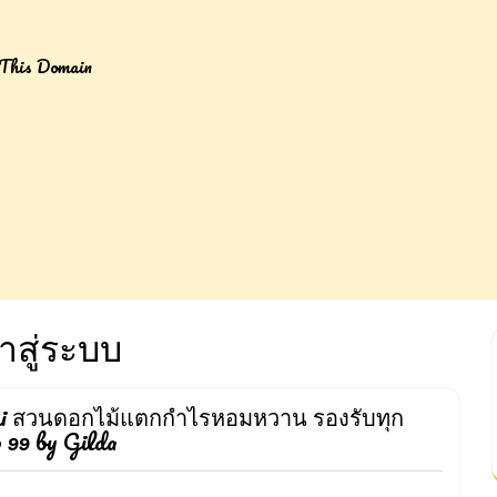
This Domain
้าสู่ระบบ
thai สวนดอกไม้แตกกำไรหอมหวาน รองรับทุก
 99 by Gilda