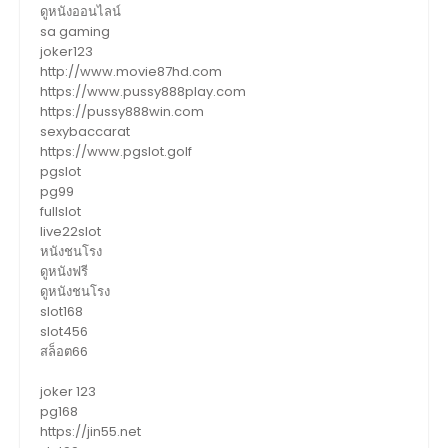
ดูหนังออนไลน์
sa gaming
joker123
http://www.movie87hd.com
https://www.pussy888play.com
https://pussy888win.com
sexybaccarat
https://www.pgslot.golf
pgslot
pg99
fullslot
live22slot
หนังชนโรง
ดูหนังฟรี
ดูหนังชนโรง
slot168
slot456
สล็อต66
joker 123
pg168
https://jin55.net