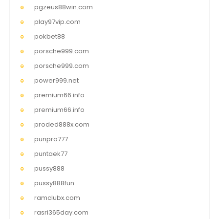
pgzeus88win.com
play97vip.com
pokbet88
porsche999.com
porsche999.com
power999.net
premium66.info
premium66.info
proded888x.com
punpro777
puntaek77
pussy888
pussy888fun
ramclubx.com
rasri365day.com