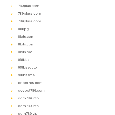
789plus.com
789pluss.com
789pluss.com
888pg
8lots.com
8lots.com
8lots.me
918kiss
918kissauto
918kissme
abbet789.com
acebet789.com
adm789.info
adm789.info
adm789.vip