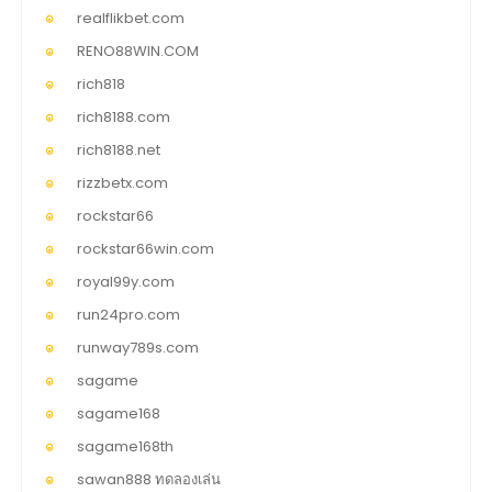
realflikbet.com
RENO88WIN.COM
rich818
rich8188.com
rich8188.net
rizzbetx.com
rockstar66
rockstar66win.com
royal99y.com
run24pro.com
runway789s.com
sagame
sagame168
sagame168th
sawan888 ทดลองเล่น