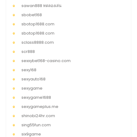
sawan888 ทดลองเล่น
sbobet168
sbotop1688.com
sbotop1688.com
sclass8888.com
scr888
sexxybet168-casino.com
sexy168
sexyauto168
sexygame
sexygame1688
sexygameplus.me
shinobi24hr.com
sing55fun.com
six9game