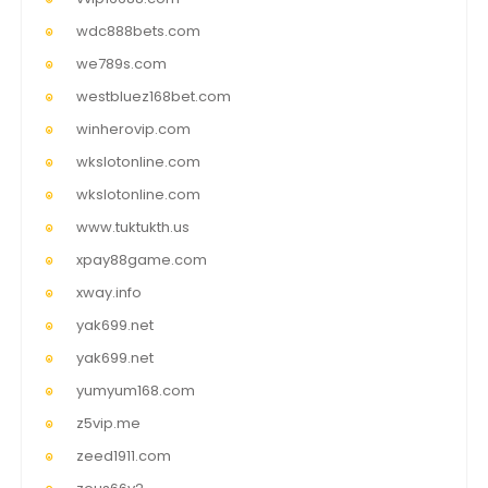
wdc888bets.com
we789s.com
westbluez168bet.com
winherovip.com
wkslotonline.com
wkslotonline.com
www.tuktukth.us
xpay88game.com
xway.info
yak699.net
yak699.net
yumyum168.com
z5vip.me
zeed1911.com