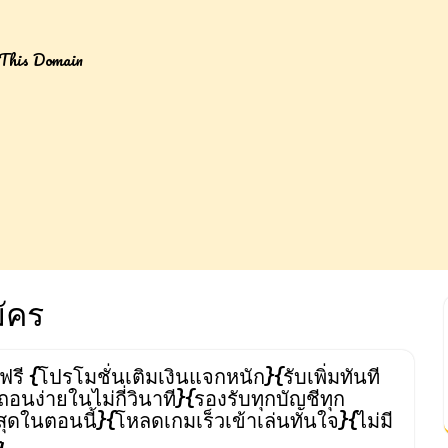
This Domain
ัคร
ี {โปรโมชั่นเติมเงินแจกหนัก}{รับเพิ่มทันที
อนง่ายในไม่กี่วินาที}{รองรับทุกบัญชีทุก
สุดในตอนนี้}{โหลดเกมเร็วเข้าเล่นทันใจ}{ไม่มี
a