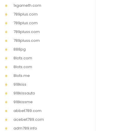
1xgameth.com
789plus.com
789plus.com
789pluss.com
789pluss.com
888pg
8lots.com
8lots.com
8lots.me
918kiss
918kissauto
918kissme
abbet789.com
acebet789.com
adm789.info