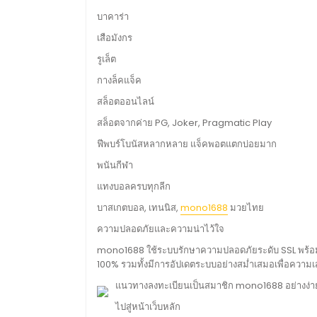
บาคาร่า
เสือมังกร
รูเล็ต
กางล็คแจ็ค
สล็อตออนไลน์
สล็อตจากค่าย PG, Joker, Pragmatic Play
ฟีพบร์โบนัสหลากหลาย แจ็คพอตแตกบ่อยมาก
พนันกีฬา
แทงบอลครบทุกลีก
บาสเกตบอล, เทนนิส,
mono1688
มวยไทย
ความปลอดภัยและความน่าไว้ใจ
mono1688 ใช้ระบบรักษาความปลอดภัยระดับ SSL พร้อมที
100% รวมทั้งมีการอัปเดตระบบอย่างสม่ำเสมอเพื่อความเส
แนวทางลงทะเบียนเป็นสมาชิก mono1688 อย่างง่า
ไปสู่หน้าเว็บหลัก