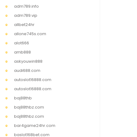
adm789.info
adm789.vip
allbet24hr
allone745s.com
alot666
amb888
askyouwin888
audi688.com
autoslot16888.com
autoslot16888.com
baj88thb
baj88thbz.com
baj88thbz.com
bar4game24hr.com
baslot168bet.com