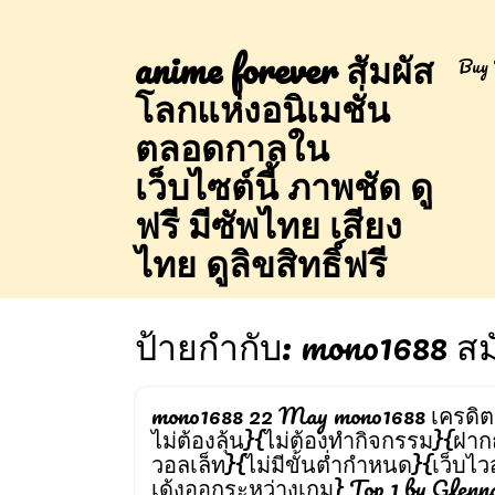
Skip
to
anime forever สัมผัส
content
Buy 
โลกแห่งอนิเมชั่น
ตลอดกาลใน
เว็บไซต์นี้ ภาพชัด ดู
ฟรี มีซัพไทย เสียง
ไทย ดูลิขสิทธิ์ฟรี
ป้ายกำกับ:
mono1688 สม
mono1688 22 May mono1688 เครดิตฟร
ไม่ต้องลุ้น}{ไม่ต้องทำกิจกรรม}{ฝากถ
วอลเล็ท}{ไม่มีขั้นต่ำกำหนด}{เว็บไว
เด้งออกระหว่างเกม} Top 1 by Glenn