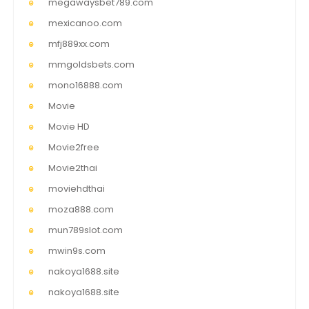
megawaysbet789.com
mexicanoo.com
mfj889xx.com
mmgoldsbets.com
mono16888.com
Movie
Movie HD
Movie2free
Movie2thai
moviehdthai
moza888.com
mun789slot.com
mwin9s.com
nakoya1688.site
nakoya1688.site