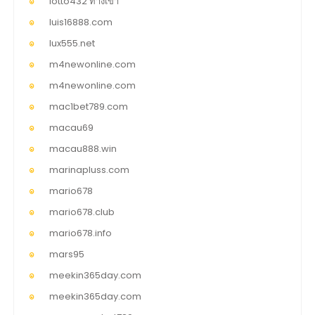
lotto432 ทางเข้า
luis16888.com
lux555.net
m4newonline.com
m4newonline.com
mac1bet789.com
macau69
macau888.win
marinapluss.com
mario678
mario678.club
mario678.info
mars95
meekin365day.com
meekin365day.com