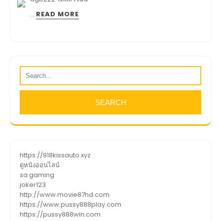
…
READ MORE
https://918kissauto.xyz
ดูหนังออนไลน์
sa gaming
joker123
http://www.movie87hd.com
https://www.pussy888play.com
https://pussy888win.com