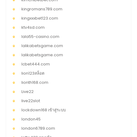
kingromans789.com
kingxxxbet123.com
ktv4sd.com
lala55-casino.com
lalikabetsgame.com
lalikabetsgame.com
lcbet444.com
lion123สล็อต
lionth168.com
Live22
live22slot
lockdown168 เข้าสู่ระบบ
london45
london6789.com