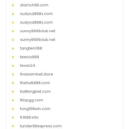
starrich99.com
sudyod888s.com
sudyod888s.com
sunny9999club.net
sunny9999club.net
tangtem168
teenoi888
texas24
thaisiambet.store
thehulk888.com
tia8kingbet.com
tkbpgg.com
tong168win.com
tr1688.info
tunder88express.com