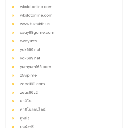
wkslotonline.com
wkslotonline.com
www.tuktukth.us
xpay88game.com
xway.info
yak699.net
yak699.net
yumyum168.com
z5vip.me
zeed1911.com
zeus66v2
คาสิโน
คาสิโนออนไลน์
ดูหนัง
ดูหนังฟรี