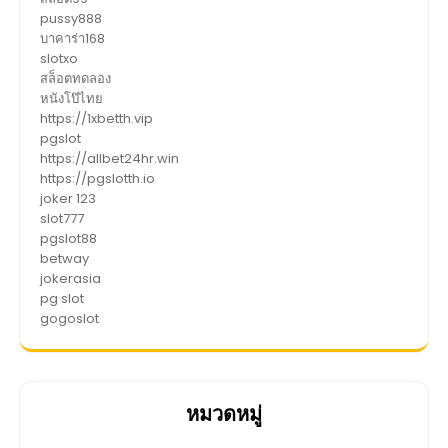
pussy888
บาคาร่า168
slotxo
สล็อตทดลอง
หนังโป๊ไทย
https://1xbetth.vip
pgslot
https://allbet24hr.win
https://pgslotth.io
joker 123
slot777
pgslot88
betway
jokerasia
pg slot
gogoslot
หมวดหมู่