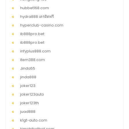
hubbet168.com
hydra888 เครดิตฟรี
hyperclub-casino.com
ib888pro.bet
ib888pro.bet
infyplus888.com
item388.com
Jinda55
jinda888
joker123
joker123auto
joker123th
juad888
k1gt-auto.com
kimchibetbet.com