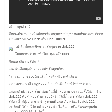
บริการลูกค้า 1 วัน
มีคณะทำงานแอดมินมืออาชีพรอดูแลทุกปัญหา ตอบคำถามเร็ว ติดต่อ
ผ่านหนทาง Live Chat หรือ Line Official
โปรโมชั่นและกิจกรรมสุดคุ้มจาก dgb222
โบนัสต้อนรับสมาชิกใหม่ สูงสุดถึง 100%
คืนยอดเสียรายสัปดาห์
แนะนำเพื่อนฝูงรับค่าคอมมิชชั่นทุกเดือน
กิจกรรมแจกของขวัญ แล้วก็เครดิตฟรีประจำเดือน
สรุป: เพราะเหตุไร dgb222 ก็เลยเป็นตัวเลือกที่ใช่สำหรับคุณ
แม้คุณกำลังมองหาเว็บไซต์พนันที่มั่นคง ครบวงจร รวมทั้งใช้งานง่าย
dgb222 คือคำตอบ ด้วยระบบอัตโนมัติที่เร็ว การสมัคร dgb222
สมัคร ที่ไม่ยุ่งยาก การเข้าสู่ระบบที่ปลอดภัย พร้อมรับ dgb222
เครดิตฟรี ได้ทุกวี่วัน อย่ารอคอยช้า เริ่มต้นการเดิมพันของคุณกับ
dgb222 ได้แล้ววันนี้