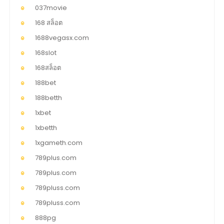
037movie
168 สล็อต
1688vegasx.com
168slot
168สล็อต
188bet
188betth
1xbet
1xbetth
1xgameth.com
789plus.com
789plus.com
789pluss.com
789pluss.com
888pg