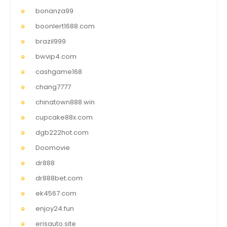
bonanza99
boonlert1688.com
brazil999
bwvip4.com
cashgame168
chang7777
chinatown888.win
cupcake88x.com
dgb222hot.com
Doomovie
dr888
dr888bet.com
ek4567.com
enjoy24.fun
erisauto.site