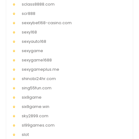
sclass8888.com
scr888
sexxybet168-casino.com
sexy168
sexyauto168
sexygame
sexygame1688
sexygameplus.me
shinobi24hr.com
sing55fun.com
six9game
six9game.win
sky2899.com
sl99games.com
slot