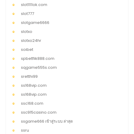
slot1111ok.com
slot777
slotgame6666
slotxo
slotxo24hr
soibet
spbetflik888.com
sqgame555s.com
sretthi99
ss168vip.com
ss168vip.com
ssc168.com
ssc915casino.com
ssgame666 เข้าสู่ระบบ ล่าสุด
ssru