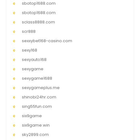
sbotop1688.com
sbotop1688.com
sclass8888.com
scr888
sexxybet168-casino.com
sexy168
sexyauto168
sexygame
sexygame1688
sexygameplus.me
shinobi24hr.com
sing55fun.com
six9game
six9game.win
sky2899.com