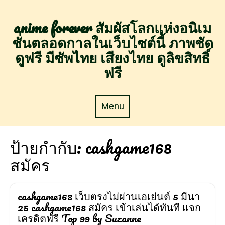
Skip
to
anime forever สัมผัสโลกแห่งอนิเม
content
ชั่นตลอดกาลในเว็บไซต์นี้ ภาพชัด
ดูฟรี มีซัพไทย เสียงไทย ดูลิขสิทธิ์
ฟรี
Menu
Menu
ป้ายกำกับ:
cashgame168
สมัคร
cashgame168 เว็บตรงไม่ผ่านเอเย่นต์ 5 มีนา
25 cashgame168 สมัคร เข้าเล่นได้ทันที แจก
เครดิตฟรี Top 99 by Suzanne