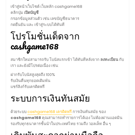
เข้าสู่หน้าเว็บไซต์ เว็บหลัก cashgame168
คลิกปุ่ม
เปิดบัญชี
กรอกข้อมูลส่วนตัว เช่น เลขบัญชีธนาคาร
กดยืนยัน และ เข้าสู่ระบบได้ทันที
โปรโมชั่นเด็ดจาก
cashgame168
สมาชิกใหม่สามารถรับ โบนัสแรกเข้า ได้ทันทีหลังจาก
ลงทะเบียน
กับ
เรา และยังมีโปรต่อเนื่อง เช่น:
ฝากรับโบนัสสูงสุดถึง 100%
รับเงินคืนทุกยอดเดิมพัน
แชร์ลิงก์รับเครดิตฟรี
ระบบการเงินทันสมัย
ด้วยระบบ
cashgame168 เครดิตฟรี
การเงินทันสมัย ของ
cashgame168
คุณสามารถทำรายการได้เอง ไม่ต้องผ่านแอดมิน
รองรับทุกธนาคารชั้นนำในประเทศไทย รวมถึง วอลเล็ท อื่น ๆ
เดิมพันสะดวกผ่านมือถือ