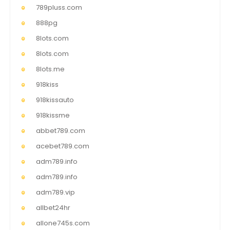
789pluss.com
888pg
8lots.com
8lots.com
8lots.me
918kiss
918kissauto
918kissme
abbet789.com
acebet789.com
adm789.info
adm789.info
adm789.vip
allbet24hr
allone745s.com