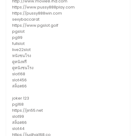
http://www.movie87hd.com
https://www.pussy888play.com
https://pussy888win.com
sexybaccarat
https://www.pgslot.golf
pgslot
pg99
fullslot
live22slot
หนังชนโรง
ดูหนังฟรี
ดูหนังชนโรง
slot168
slot456
สล็อต66
joker 123
pg168
https://jin55.net
slot99
สล็อต66
slot44
https://judhai168.co