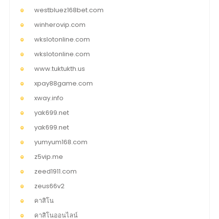
westbluez168bet.com
winherovip.com
wkslotonline.com
wkslotonline.com
www.tuktukth.us
xpay88game.com
xway.info
yak699.net
yak699.net
yumyum168.com
z5vip.me
zeed1911.com
zeus66v2
คาสิโน
คาสิโนออนไลน์