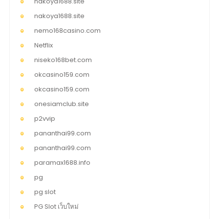
nakoya1688.site
nakoya1688.site
nemo168casino.com
Netflix
niseko168bet.com
okcasino159.com
okcasino159.com
onesiamclub.site
p2vvip
pananthai99.com
pananthai99.com
paramax1688.info
pg
pg slot
PG Slot เว็บใหม่