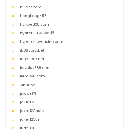
hi6bet.com
hongkong456
hubbet168.com
hydra888 เครดิตฟรี
hyperclub-casino.com
ib888pro.bet
ib888pro.bet
infyplus888.com
item388.com
Jinda55
jinda888
joker123
joker123auto
joker123th
juad888