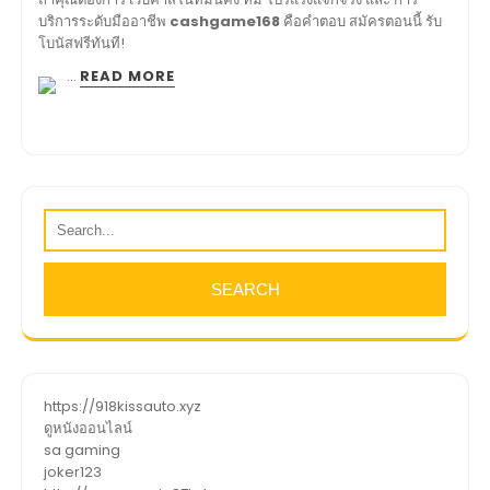
บริการระดับมืออาชีพ
cashgame168
คือคำตอบ สมัครตอนนี้ รับ
โบนัสฟรีทันที!
…
READ MORE
https://918kissauto.xyz
ดูหนังออนไลน์
sa gaming
joker123