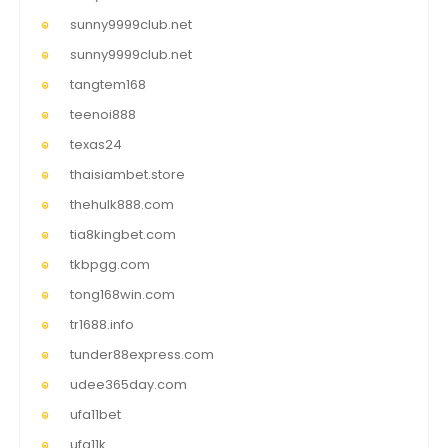
sunny9999club.net
sunny9999club.net
tangtem168
teenoi888
texas24
thaisiambet.store
thehulk888.com
tia8kingbet.com
tkbpgg.com
tong168win.com
tr1688.info
tunder88express.com
udee365day.com
ufa11bet
ufa11k