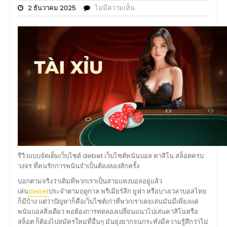
2 ธันวาคม 2025
ไม่มีความเห็น
รีวิวแบบจัดเต็มเว็บไซต์ debet เว็บไซต์พนันบอล คาสิโน สล็อตครบ
วงจร ที่คนรักการพนันจำเป็นต้องลองสักครั้ง
บอกตามจริงว่าเดิมทีพวกเราเป็นสายแทงบอลอยู่แล้ว
เล่น
debet
ประจำตามฤดูกาล พรีเมียร์ลีก ยูฟ่า หรือบางเวลาบอลไทย
ก็มีบ้าง แต่ว่าปัญหาก็คือเว็บไซต์เก่าที่พวกเราเคยเล่นมันมีเพียงแค่
พนันบอลสิ่งเดียว พอต้องการทดลองเปลี่ยนแนวไปเล่นคาสิโนหรือ
สล็อต ก็ต้องไปสมัครใหม่ที่อื่นๆ มันยุ่งยากจนกระทั่งมีความรู้สึกว่าไม่