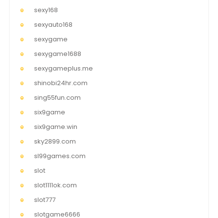
sexy168
sexyauto168
sexygame
sexygame1688
sexygameplus.me
shinobi24hr.com
sing55fun.com
six9game
six9game.win
sky2899.com
sl99games.com
slot
slot1111ok.com
slot777
slotgame6666