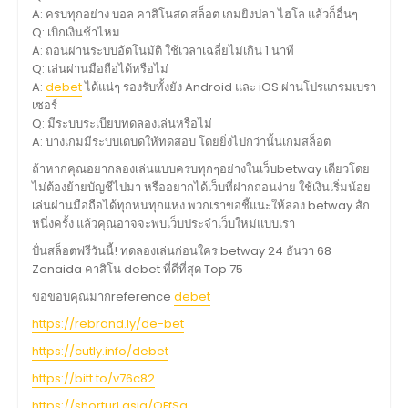
A: ครบทุกอย่าง บอล คาสิโนสด สล็อต เกมยิงปลา ไฮโล แล้วก็อื่นๆ
Q: เบิกเงินช้าไหม
A: ถอนผ่านระบบอัตโนมัติ ใช้เวลาเฉลี่ยไม่เกิน 1 นาที
Q: เล่นผ่านมือถือได้หรือไม่
A:
debet
ได้แน่ๆ รองรับทั้งยัง Android และ iOS ผ่านโปรแกรมเบรา
เซอร์
Q: มีระบบระเบียบทดลองเล่นหรือไม่
A: บางเกมมีระบบเดบดให้ทดสอบ โดยยิ่งไปกว่านั้นเกมสล็อต
ถ้าหากคุณอยากลองเล่นแบบครบทุกๆอย่างในเว็บbetway เดียวโดย
ไม่ต้องย้ายบัญชีไปมา หรืออยากได้เว็บที่ฝากถอนง่าย ใช้เงินเริ่มน้อย
เล่นผ่านมือถือได้ทุกหนทุกแห่ง พวกเราขอชี้แนะให้ลอง betway สัก
หนึ่งครั้ง แล้วคุณอาจจะพบเว็บประจำเว็บใหม่แบบเรา
ปั่นสล็อตฟรีวันนี้! ทดลองเล่นก่อนใคร betway 24 ธันวา 68
Zenaida คาสิโน debet ที่ดีที่สุด Top 75
ขอขอบคุณมากreference
debet
https://rebrand.ly/de-bet
https://cutly.info/debet
https://bitt.to/v76c82
https://shorturl.asia/QFfSa