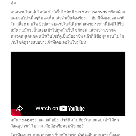
คุ้ม
จนสหายในกลุ่มไลน์ส่งลิงก์เว็บไซต์หนึ่งมา ชื่อว่า betway พร้อมด้วย
แคปจอโปรเด็ดๆที่มองเห็นแล้วจำเป็นต้องร้องว่า เฮ้ย มีทั้งยังบอล คาสิ
โน สล็อต เกมไพ่ ยิงปลา จบครบในที่เดียวเลยเหรอ? เวลานี้ยังมิได้รีบ
สมัคร แม้กระนั้นแอบเข้าไปดูหน้าเว็บไซต์ก่อน แล้วพบว่าเขาจัด
หมวดหมู่เด่นชัด หน้าเว็บไซต์ดูเป็นมืออาชีพ แล้วก็มีข้อมูลครบ ไม่ใช่
เว็บไซต์ดุร้ายแบบบางเจ้าที่เคยเจอในโปรโมท
สมัคร debet ง่ายดายเสียยิ่งกว่าที่คิด ไม่ต้องโหลดแอป เข้าได้ทุก
วัสดุอุปกรณ์ ไม่ว่าจะมือถือหรือคอมพิวเตอร์
ใครที่เคยประสบพบปัญหาเว็บสมัครยาก จำต้องยืนยันหลายขั้นตอน