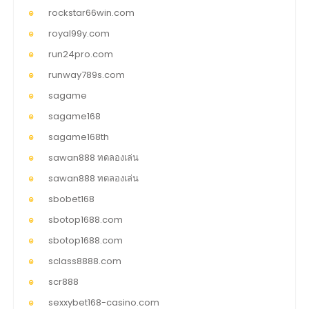
rockstar66win.com
royal99y.com
run24pro.com
runway789s.com
sagame
sagame168
sagame168th
sawan888 ทดลองเล่น
sawan888 ทดลองเล่น
sbobet168
sbotop1688.com
sbotop1688.com
sclass8888.com
scr888
sexxybet168-casino.com