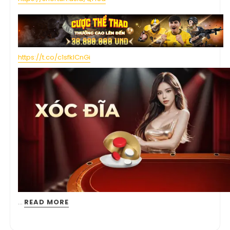
https://t.co/c1sfkICnGi
…
READ MORE