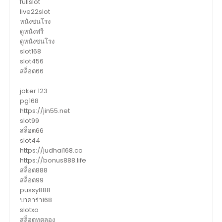
fullslot
live22slot
หนังชนโรง
ดูหนังฟรี
ดูหนังชนโรง
slot168
slot456
สล็อต66
joker 123
pg168
https://jin55.net
slot99
สล็อต66
slot44
https://judhai168.co
https://bonus888.life
สล็อต888
สล็อต99
pussy888
บาคาร่า168
slotxo
สล็อตทดลอง