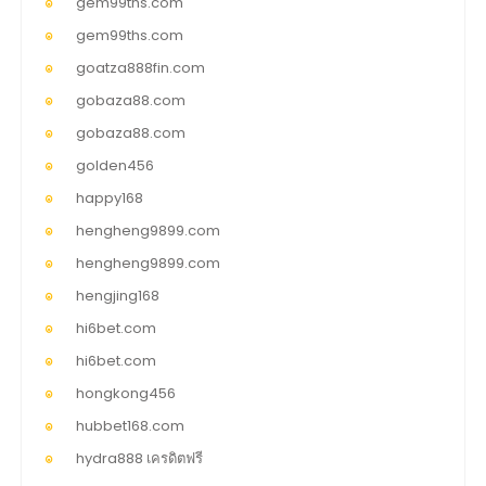
gem99ths.com
gem99ths.com
goatza888fin.com
gobaza88.com
gobaza88.com
golden456
happy168
hengheng9899.com
hengheng9899.com
hengjing168
hi6bet.com
hi6bet.com
hongkong456
hubbet168.com
hydra888 เครดิตฟรี