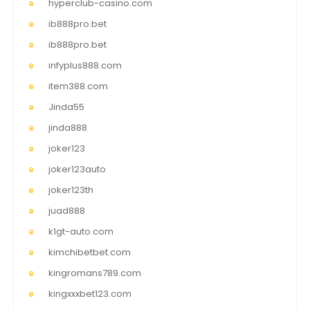
hyperclub-casino.com
ib888pro.bet
ib888pro.bet
infyplus888.com
item388.com
Jinda55
jinda888
joker123
joker123auto
joker123th
juad888
k1gt-auto.com
kimchibetbet.com
kingromans789.com
kingxxxbet123.com