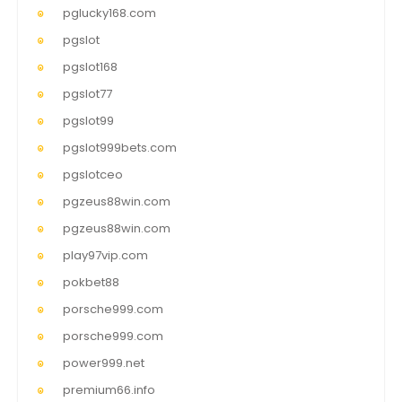
pglucky168.com
pgslot
pgslot168
pgslot77
pgslot99
pgslot999bets.com
pgslotceo
pgzeus88win.com
pgzeus88win.com
play97vip.com
pokbet88
porsche999.com
porsche999.com
power999.net
premium66.info