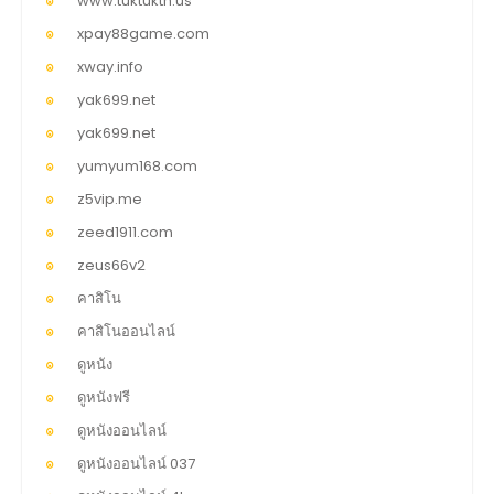
www.tuktukth.us
xpay88game.com
xway.info
yak699.net
yak699.net
yumyum168.com
z5vip.me
zeed1911.com
zeus66v2
คาสิโน
คาสิโนออนไลน์
ดูหนัง
ดูหนังฟรี
ดูหนังออนไลน์
ดูหนังออนไลน์ 037