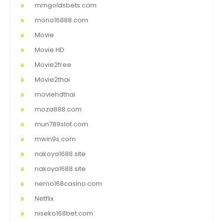
mmgoldsbets.com
mono16888.com
Movie
Movie HD
Movie2free
Movie2thai
moviehdthai
moza888.com
mun789slot.com
mwin9s.com
nakoya1688.site
nakoya1688.site
nemo168casino.com
Netflix
niseko168bet.com