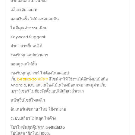
ฝากถอนออโต้ 24 ชม.
สล็อตเติมวอเลท
ถอนเงินเร็ว ไม่ต้องรอแอดมิน
ไม่มีคุณค่าธรรมเนียม
Keyword Suggest:
ฝาก 1 บาทก็ถอนได้
รองรับทุกแอปธนาคาร
ถอนสูงสุดไม่อั้น
รองรับทุกอุปกรณ์ ไม่ต้องโหลดแอป
เว็บ
betflixtikto สมัคร
ดีไซน์มาให้ใช้งานได้อีกทั้งบนมือถือ
Android, iOS และเครื่องไม้เครื่องมือทุกหมวดหมู่ผ่านเว็บ
เบราว์เซอร์ ไม่ต้องจัดตั้งแอปให้เสียเวล่ำเวลา
หน้าเว็บไซต์โหลดไว
อินเทอร์เฟซภาษาไทย ใช้งานง่าย
ระบบเสถียร ไม่หลุด ไม่ค้าง
โปรโมชั่นสุดคุ้มจาก betflixtikto
โบนัสสมาชิกใหม่ 100%