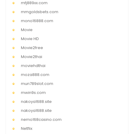
mfj889xx.com
mmgoldsbets.com
mono16888.com
Movie
Movie HD
Movie2free
Movie2thai
moviehdthai
moza888.com
mun789slot.com
mwin9s.com
nakoya1688.site
nakoya1688.site
nemo168casino.com
Netflix