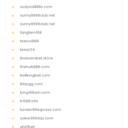
sudyod888s.com
sunny9999club.net
sunny9999club.net
tangtem168
teenoi888
texas24
thaisiambet.store
thehulk888.com
tia8kingbet.com
tkbpgg.com
tong168win.com
tr1688.info
tunder88express.com
udee365day.com
ufa11bet