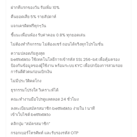
ฝากทีแรกของวัน รับเพิ่ม 10%
คืนยอดเสีย 5% รายสัปดาห์
แจกเครดิตฟรีทุกๆวัน
ชี้แนะเพื่อนพ้อง รับค่าคอม 0.8% ทุกยอดเล่น
ไม่ต้องทำกิจกรรม ไม่ต้องแชร์ ถอนได้จริงทุกโปรโมชั่น
ความปลอดภัยสูงสุด
betflixtikto ใช้เทคโนโลยีการเข้ารหัส SSL 256-bit เพื่อคุ้มครอง
ป้องกันข้อมูลของผู้ใช้งาน พร้อมระบบ KYC เพื่อปกป้องการสวมรอย
การันตีตัวตนก่อนเบิกเงิน
ไม่มีประวัติคดโกง
ธุรกรรมโปร่งใส วิเคราะห์ได้
คณะทำงานมือโปรดูแลตลอด 24 ชั่วโมง
ลงทะเบียนสมัครสมาชิก betflixtikto ง่ายใน 1 นาที
เข้าเว็บไซต์ betflixtikto
คลิกปุ่ม “สมัครสมาชิก”
กรอกเบอร์โทรศัพท์ และรับรองรหัส OTP