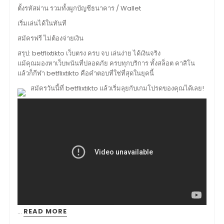
ตั้งรหัสผ่าน รวมทั้งผูกบัญชีธนาคาร / Wallet
เริ่มเล่นได้ในทันที
สมัครฟรี ไม่ต้องจ่ายเงิน
สรุป: betflixtikto เว็บตรง ครบ จบ เล่นง่าย ได้เงินจริง
แม้คุณมองหาเว็บพนันที่ปลอดภัย ครบทุกบริการ ทั้งสล็อต คาสิโน
แล้วก็กีฬา betflixtikto คือคำตอบที่ใช่ที่สุดในยุคนี้
สมัครวันนี้ที่ betflixtikto แล้วเริ่มลุยกับเกมโปรดของคุณได้เลย!
…
READ MORE