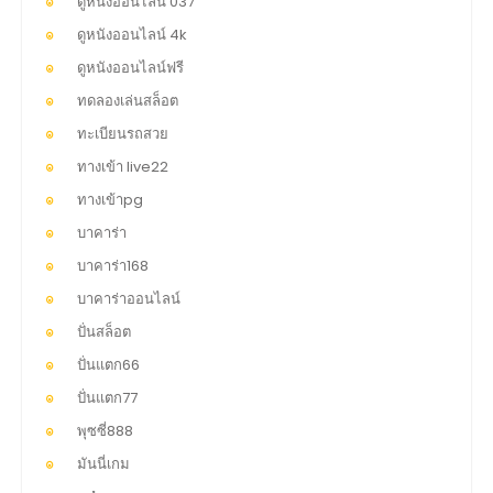
ดูหนังออนไลน์ 037
ดูหนังออนไลน์ 4k
ดูหนังออนไลน์ฟรี
ทดลองเล่นสล็อต
ทะเบียนรถสวย
ทางเข้า live22
ทางเข้าpg
บาคาร่า
บาคาร่า168
บาคาร่าออนไลน์
ปั่นสล็อต
ปั่นแตก66
ปั่นแตก77
พุซซี่888
มันนี่เกม