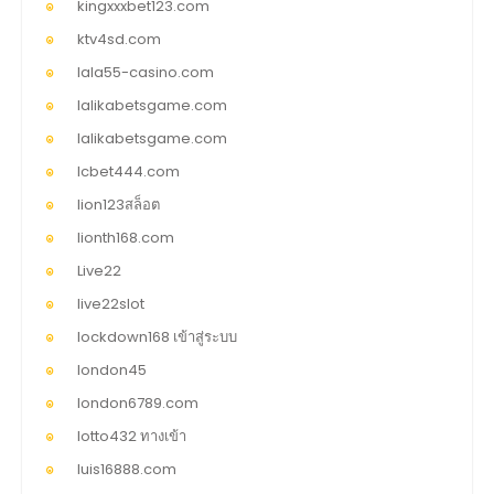
kingxxxbet123.com
ktv4sd.com
lala55-casino.com
lalikabetsgame.com
lalikabetsgame.com
lcbet444.com
lion123สล็อต
lionth168.com
Live22
live22slot
lockdown168 เข้าสู่ระบบ
london45
london6789.com
lotto432 ทางเข้า
luis16888.com