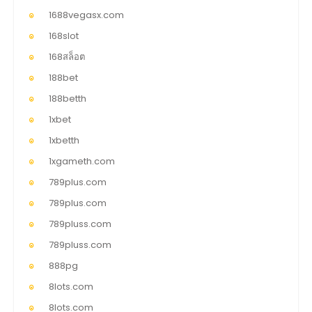
1688vegasx.com
168slot
168สล็อต
188bet
188betth
1xbet
1xbetth
1xgameth.com
789plus.com
789plus.com
789pluss.com
789pluss.com
888pg
8lots.com
8lots.com