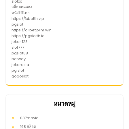
slotxo
สล็อตทดลอง
หนังโป๊ไทย
https://1xbetth.vip
pgslot
https://allbet24hr.win
https://pgslotth.io
joker 123
slot777
pgslot88
betway
jokerasia
pg slot
gogoslot
หมวดหมู่
037movie
168 สล็อต