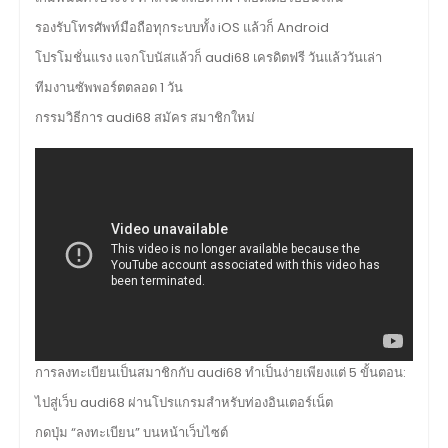
รองรับโทรศัพท์มือถือทุกระบบทั้ง iOS แล้วก็ Android
โปรโมชั่นแรง แจกโบนัสแล้วก็ audi68 เครดิตฟรี วันแล้ววันเล่า
ทีมงานซัพพอร์ตตลอด 1 วัน
กรรมวิธีการ audi68 สมัคร สมาชิกใหม่
การลงทะเบียนเป็นสมาชิกกับ audi68 ทำเป็นง่ายเพียงแต่ 5 ขั้นตอน:
ไปสู่เว็บ audi68 ผ่านโปรแกรมสำหรับท่องอินเตอร์เน็ต
กดปุ่ม “ลงทะเบียน” บนหน้าเว็บไซต์