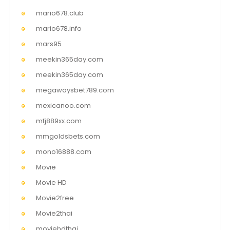
mario678.club
mario678.info
mars95
meekin365day.com
meekin365day.com
megawaysbet789.com
mexicanoo.com
mfj889xx.com
mmgoldsbets.com
mono16888.com
Movie
Movie HD
Movie2free
Movie2thai
moviehdthai