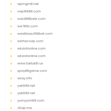
vipmgm8.net
vvip16688.com
wdc888bets.com
we789s.com
westbluez168bet.com
winherovip.com
wkslotonline.com
wkslotonline.com
www.tuktukth.us
xpay88game.com
xway.info
yak699.net
yak699.net
yumyum168.com
z5vip.me