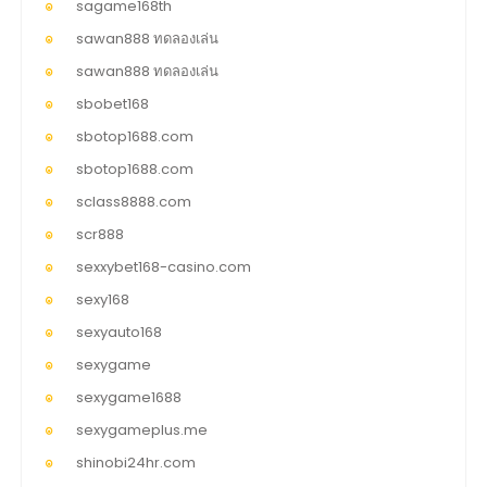
sagame168th
sawan888 ทดลองเล่น
sawan888 ทดลองเล่น
sbobet168
sbotop1688.com
sbotop1688.com
sclass8888.com
scr888
sexxybet168-casino.com
sexy168
sexyauto168
sexygame
sexygame1688
sexygameplus.me
shinobi24hr.com