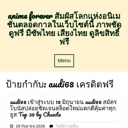
Skip
to
anime forever สัมผัสโลกแห่งอนิเม
content
ชั่นตลอดกาลในเว็บไซต์นี้ ภาพชัด
ดูฟรี มีซัพไทย เสียงไทย ดูลิขสิทธิ์
ฟรี
Menu
Menu
ป้ายกำกับ:
audi68 เครดิตฟรี
audi68 เข้าสู่ระบบ 18 มิถุนายน audi68 สมัคร
โบนัสปล่อยชัดเจนสล็อตใหม่แตกดีคุ้มค่าทุก
ยูส Top 39 by Chante
29 กันยายน 2025
ไม่มีความเห็น