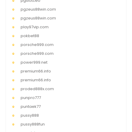
pgslotceo
pgzeus88win.com
pgzeus88win.com
play97vip.com
pokbet88
porsche999.com
porsche999.com
power999.net
premium66.info
premium66.info
proded888x.com
punpro777
puntaek77
pussy888
pussy888fun