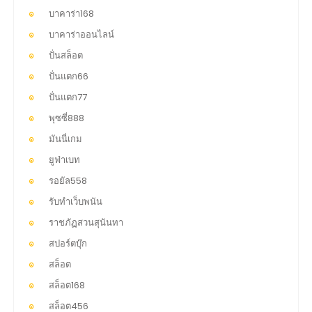
บาคาร่า168
บาคาร่าออนไลน์
ปั่นสล็อต
ปั่นแตก66
ปั่นแตก77
พุซซี่888
มันนี่เกม
ยูฟ่าเบท
รอยัล558
รับทำเว็บพนัน
ราชภัฏสวนสุนันทา
สปอร์ตบุ๊ก
สล็อต
สล็อต168
สล็อต456