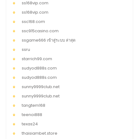
ss168vip.com
ss168vip.com
ssc168.com
ssc915casino.com
ssgame666 เข้าสู่ระบบ ล่าสุด
ssru
starrich99.com
sudyod888s.com
sudyod888s.com
sunny9999club.net
sunny9999club.net
tangtem168
teenoi888
texas24
thaisiambet.store