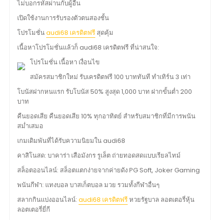
ไม่บอกรหัสผ่านกับผู้อื่น
เปิดใช้งานการรับรองตัวตนสองชั้น
โปรโมชั่น
audi68 เครดิตฟรี
สุดคุ้ม
เนื้อหาโปรโมชั่นแล้วก็ audi68 เครดิตฟรี ที่น่าสนใจ:
โปรโมชั่น เนื้อหา เงื่อนไข
สมัครสมาชิกใหม่ รับเครดิตฟรี 100 บาททันที ทำเทิร์น 3 เท่า
โบนัสฝากหนแรก รับโบนัส 50% สูงสุด 1,000 บาท ฝากขั้นต่ำ 200
บาท
คืนยอดเสีย คืนยอดเสีย 10% ทุกอาทิตย์ สำหรับสมาชิกที่มีการพนัน
สม่ำเสมอ
เกมเดิมพันที่ได้รับความนิยมใน audi68
คาสิโนสด: บาคาร่า เสือมังกร รูเล็ต ถ่ายทอดสดแบบเรียลไทม์
สล็อตออนไลน์: สล็อตแตกง่ายจากค่ายดัง PG Soft, Joker Gaming
พนันกีฬา: แทงบอล บาสเก็ตบอล มวย รวมทั้งกีฬาอื่นๆ
สลากกินแบ่งออนไลน์:
audi68 เครดิตฟรี
หวยรัฐบาล ลอตเตอรี่หุ้น
ลอตเตอรี่ยี่กี