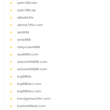
adm789.info
adm789.vip
allbet24hr
allone745s.com
alot666
amb888
askyouwin888
audi688.com
autoslot16888.com
autoslot16888.com
baj88thb
baj88thbz.com
baj88thbz.com
bar4game24hr.com
baslot168bet.com