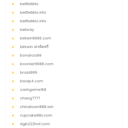
betflixtikto
betflixtikto.info
betflixtikto.info
betway
betwin6666.com
bkkwin เครดิตฟรี
bonanza99
boonlert1688.com
brazil999
bwvip4.com
cashgame168
chang7777
chinatown888.win
cupcake88x.com
dgb222hot.com