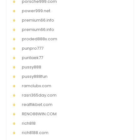
porsche999.com
power999.net
premium66.info
premium66.info
proded888x.com
punpro777
puntaek77
pussy888
pussy888fun
ramclubx.com
rasri365day.com
realflikbet.com
RENO88WIN.COM
rich818
rich8188.com