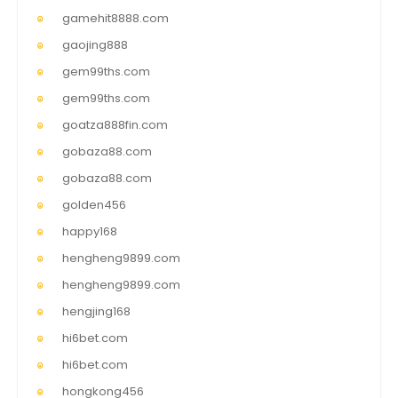
gamehit8888.com
gaojing888
gem99ths.com
gem99ths.com
goatza888fin.com
gobaza88.com
gobaza88.com
golden456
happy168
hengheng9899.com
hengheng9899.com
hengjing168
hi6bet.com
hi6bet.com
hongkong456