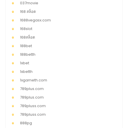
037movie
168 สล็อต
1688vegasx.com
168slot
168สล็อต
188bet
188betth
1xbet
1xbetth
1xgameth.com
789plus.com
789plus.com
789pluss.com
789pluss.com
888pg