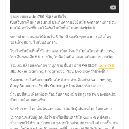
จุดแข็งของ adm789 ที่ผู้เล่นเชื่อใจ
เป็นเว็บตรงไม่ผ่านเอเย่นต์ ประกันความยั่งยืนมั่นคงทางด้านการเงิน
เล่นได้เท่าไหร่ก็ถอนได้จริง ไม่มีกลั้น ไม่หักเปอร์เซ็นต์
ระบบฝาก-ถอนออโต้ด้านใน 5 วินาที รองรับทุกธนาคารแล้วก็ทรู
วอลเล็ท สบาย ไม่เป็นอันตราย
โปรโมชั่นจัดเต็มทั้งปี เช่น ลงทะเบียนใหม่รับโบนัสโดยทันที 100%,
โปรคืนยอดเสีย 5% รายวัน, โบนัสวันเกิด, สะสมแต้มแลกของขวัญ
รวมเกมสล็อตแตกง่ายจากทุกค่ายชั้นนำ อาทิ PG SLOT,
adm789
JILI, Joker Gaming, Pragmatic Play, Evoplay รวมทั้งอื่นๆ
ห้องบาคาร่าไลฟ์สดแบบเรียลไทม์ จากค่ายดังอย่าง SA Gaming,
Sexy Baccarat, Pretty Gaming พร้อมดีลเลอร์สาวสวย
มีระบบชี้แนะเพื่อนพ้องพร้อมรับค่าคอมมิชชันสูงสุด 1% ของยอดเดิม
พันจากเพื่อนตลอดชีพ
รองรับภาษาไทยเต็มต้นแบบ เหมาะสมกับผู้เล่นคนไทยโดยเฉพาะ
ไม่ว่าคุณจะเป็นผู้เล่นมือใหม่หรือเซียนคาสิโน adm789 มีคณะ
ทำงานรอให้คำแนะนำตลอด 24 ชั่วโมงผ่านช่องทางไลน์รวมทั้งแชท
สดบนเว็บไซต์ พร้อมคู่มือการเล่นที่ชี้แจงอย่างพิถีพิถันในทุกเกม เพื่อ