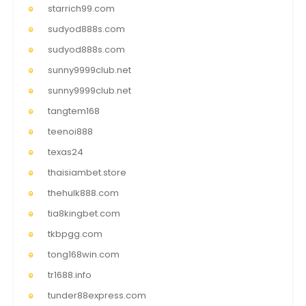
starrich99.com
sudyod888s.com
sudyod888s.com
sunny9999club.net
sunny9999club.net
tangtem168
teenoi888
texas24
thaisiambet.store
thehulk888.com
tia8kingbet.com
tkbpgg.com
tong168win.com
tr1688.info
tunder88express.com