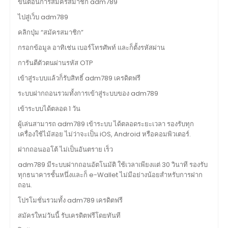
ขั้นตอนการสมัครสมาชิก adm789
ไปสู่เว็บ adm789
คลิกปุ่ม “สมัครสมาชิก”
กรอกข้อมูล อาทิเช่น เบอร์โทรศัพท์ และก็ตั้งรหัสผ่าน
การันตีตัวตนผ่านรหัส OTP
เข้าสู่ระบบแล้วก็รับสิทธิ์ adm789 เครดิตฟรี
ระบบฝากถอนรวมทั้งการเข้าสู่ระบบของ adm789
เข้าระบบได้ตลอด 1 วัน
ผู้เล่นสามารถ adm789 เข้าระบบ ได้ตลอดระยะเวลา รองรับทุก
เครื่องใช้ไม้สอย ไม่ว่าจะเป็น iOS, Android หรือคอมพิวเตอร์.
ฝากถอนออโต้ ไม่เป็นอันตราย เร็ว
adm789 มีระบบฝากถอนอัตโนมัติ ใช้เวลาเพียงแต่ 30 วินาที รองรับ
ทุกธนาคารชั้นหนึ่งและก็ e-Wallet ไม่มีอย่างน้อยสำหรับการฝาก
ถอน.
โปรโมชั่นรวมทั้ง adm789 เครดิตฟรี
สมัครใหม่วันนี้ รับเครดิตฟรีโดยทันที