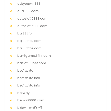
askyouwin888
audi688.com
autoslot16888.com
autoslot16888.com
baj88thb
baj88thbz.com
baj88thbz.com
bar4game24hr.com
baslot168bet.com
betflixtikto
betflixtikto.info
betflixtikto.info
betway
betwin6666.com
bkkwin เครดิตฟรี