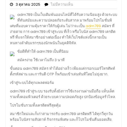
3 ตุลาคม 2025
ไม่มีความเห็น
adm789 เป็นเว็บเดิมพันออนไลน์ที่ได้รับความนิยมสูง ด้วยระบบ
ที่ทันสมัยและความปลอดภัยระดับสากล มาพร้อมโปรโมชั่นพิ
เศษที่มอบความคุ้มราคาให้กับผู้เล่น ไม่ว่าจะเป็น
adm789
สมัคร ที่
ง่ายดาย การ adm789 เข้าสู่ระบบ ที่เร็ว หรือโบนัส adm789 เครดิต
ฟรี ที่แจกให้สมาชิกอย่างต่อเนื่อง ทำให้เว็บไซต์แห่งนี้กลายเป็น
หนทางลำดับแรกๆของนักพนันในยุคดิจิทัล.
ข้อดีที่ทำให้ adm789 เป็นที่นิยม
สมัครง่าย ใช้เวลาไม่ถึง 3 นาที
ขั้นตอน adm789 สมัคร ทำได้อย่างเร็ว เพียงแค่กรอกเบอร์โทรศัพท์
ตั้งรหัสผ่าน และการันตี OTP ก็พร้อมเข้าเล่นทันทีโดยไม่ยุ่งยาก.
เข้าสู่ระบบได้ทุกแพลตฟอร์ม
adm789 เข้าสู่ระบบ รองรับทั้งยังการใช้แรงงานผ่านมือถือ แท็บเล็ต
รวมทั้งคอมพิวเตอร์ ด้วยระบบความปลอดภัยสูง ปกป้องข้อมูลรั่วไหล.
โปรโมชั่นรวมทั้งเครดิตฟรีสุดคุ้ม
สมาชิกใหม่และก็เก่าสามารถรับ adm789 เครดิตฟรี ได้ทุกวี่ทุกวัน
พร้อมโบนัสรายสัปดาห์ กิจกรรมพิเศษ และก็โปรโมชั่นคืนยอดเสีย.