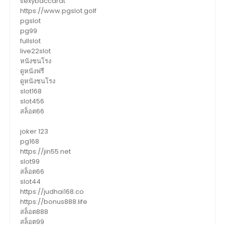
sexybaccarat
https://www.pgslot.golf
pgslot
pg99
fullslot
live22slot
หนังชนโรง
ดูหนังฟรี
ดูหนังชนโรง
slot168
slot456
สล็อต66
joker 123
pg168
https://jin55.net
slot99
สล็อต66
slot44
https://judhai168.co
https://bonus888.life
สล็อต888
สล็อต99