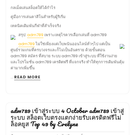
กลเม็ดเล่นสล็อตให้ได้กำไร
คู่มือการเล่นคาสิโนสำหรับผู้ริเริ่ม
เทคนิคเดิมพันกีฬาที่สำเร็จจริง
สรุป:
adm789
เพราะเหตุไรควรเลือกเล่นที่ adm789
adm789
ไม่ใช่เพียงแค่เว็บพนันออนไลน์ทั่วๆไป แต่เป็น
ศูนย์รวมเกมที่ครบวงจรและก็ไม่เป็นอันตราย ด้วยขั้นตอน
adm789 สมัคร ที่สบาย ระบบ adm789 เข้าสู่ระบบ ที่ใช้งานง่าย
และโปรโมชั่น adm789 เครดิตฟรี ที่แจกจริง ทำให้ทุกการเดิมพันคุ้ม
ค่ามากเพิ่มขึ้น
…
READ MORE
adm789 เข้าสู่ระบบ 4 October adm789 เข้าสู่
ระบบ สล็อตเว็บตรงแตกง่ายรับเครดิตฟรีไม่
ล็อคยูส Top 49 by Evelyne