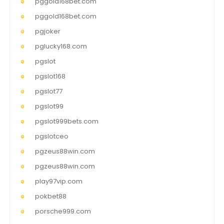
pggold168bet.com
pggold168bet.com
pgjoker
pglucky168.com
pgslot
pgslot168
pgslot77
pgslot99
pgslot999bets.com
pgslotceo
pgzeus88win.com
pgzeus88win.com
play97vip.com
pokbet88
porsche999.com