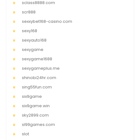
sclass8888.com
scr888
sexxybet168-casino.com
sexy168
sexyauto168
sexygame
sexygame1688
sexygameplus.me
shinobi24hr.com
sing55fun.com
six9game
six9game.win
sky2899.com
sl99games.com
slot