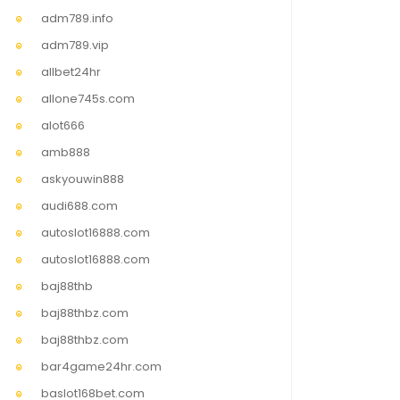
adm789.info
adm789.vip
allbet24hr
allone745s.com
alot666
amb888
askyouwin888
audi688.com
autoslot16888.com
autoslot16888.com
baj88thb
baj88thbz.com
baj88thbz.com
bar4game24hr.com
baslot168bet.com