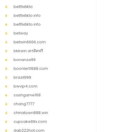
betflixtikto
betflixtikto.info
betflixtikto.info
betway
betwin6666.com
bkkwin เครดิตฟรี
bonanza99
boonlert1688.com
brazil999
bwvip4.com
cashgame168
chang7777
chinatown888.win
cupcake88x.com
dgb222hot.com