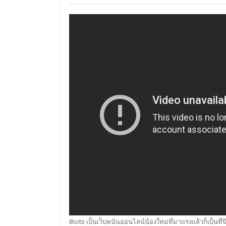
8lots เป็นเว็บพนันออนไลน์น้องใหม่ที่มาแรงแล้วก็เป็นที่