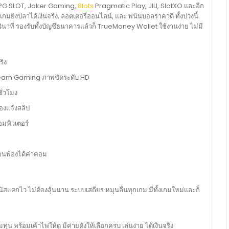
่น PG SLOT, Joker Gaming,
8lots
Pragmatic Play, JILI, SlotXO และอีก
กมยิงปลาได้เงินจริง, ลอตเตอรี่ออนไลน์, และ พนันบอลราคาดี ทั้งปวงนี้
ินาที รองรับทั้งบัญชีธนาคารแล้วก็ TrueMoney Wallet ใช้งานง่าย ไม่มี
ริง
ream Gaming ภาพชัดระดับ HD
ั่วโมง
องแจ้งสลิป
อมพิวเตอร์
อนพ้องได้ค่าคอม
นัสแตกไว ไม่ต้องลุ้นนาน ระบบเสถียร หมุนลื่นทุกเกม มีทั้งเกมใหม่และก็
พร้อมเค้าไพ่ให้ดู มีค่ายดังให้เลือกครบ เล่นง่าย ได้เงินจริง