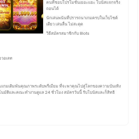
คนที่ชอบโปรโมชั่นเยอะแยะ โบนัสแจกจริง
ถอนได้
นักเล่นพนันที่ปรารถนาเกมครบในเว็บไซต์
เดียว เล่นลื่น ไม่สะดุด
วิธีสมัครสมาชิกกับ 8lots
ือวอเลท
นย์รวมเกมเดิมพันคุณภาพระดับพรีเมียม ที่จะพาคุณไปสู่โลกของความบันเทิง
ัตโนมัติและคณะทำงานดูแล 24 ชั่วโมง สมัครวันนี้ รับโบนัสและก็สิทธิ