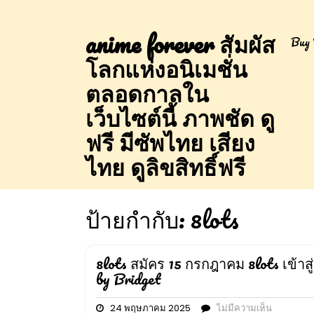
Skip
to
anime forever สัมผัส
content
Buy 
โลกแห่งอนิเมชั่น
ตลอดกาลใน
เว็บไซต์นี้ ภาพชัด ดู
ฟรี มีซัพไทย เสียง
ไทย ดูลิขสิทธิ์ฟรี
ป้ายกำกับ:
8lots
8lots สมัคร 15 กรกฎาคม 8lots เข้าส
by Bridget
24 พฤษภาคม 2025
ไม่มีความเห็น