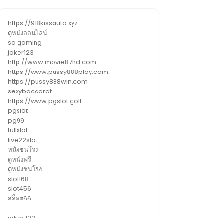
https://918kissauto.xyz
ดูหนังออนไลน์
sa gaming
joker123
http://www.movie87hd.com
https://www.pussy888play.com
https://pussy888win.com
sexybaccarat
https://www.pgslot.golf
pgslot
pg99
fullslot
live22slot
หนังชนโรง
ดูหนังฟรี
ดูหนังชนโรง
slot168
slot456
สล็อต66
joker 123