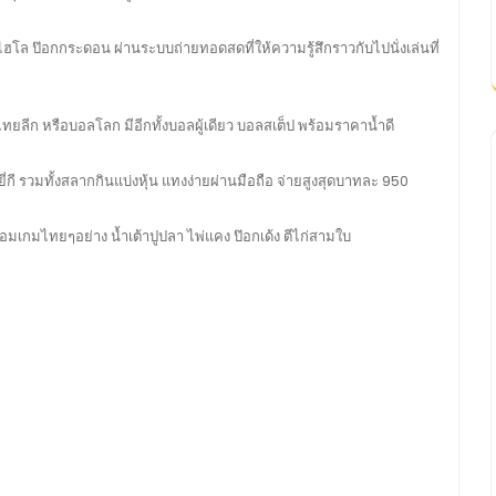
ไฮโล ป๊อกกระดอน ผ่านระบบถ่ายทอดสดที่ให้ความรู้สึกราวกับไปนั่งเล่นที่
า ไทยลีก หรือบอลโลก มีอีกทั้งบอลผู้เดียว บอลสเต็ป พร้อมราคาน้ำดี
กี รวมทั้งสลากกินแบ่งหุ้น แทงง่ายผ่านมือถือ จ่ายสูงสุดบาทละ 950
เกมไทยๆอย่าง น้ำเต้าปูปลา ไพ่แคง ป๊อกเด้ง ตีไก่สามใบ