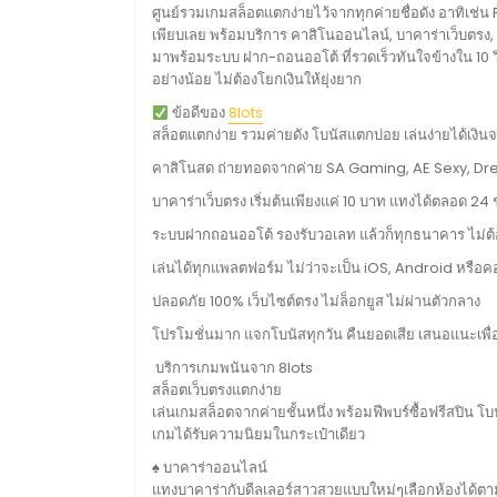
ศูนย์รวมเกมสล็อตแตกง่ายไว้จากทุกค่ายชื่อดัง อาทิเช
เพียบเลย พร้อมบริการ คาสิโนออนไลน์, บาคาร่าเว็บตรง, เ
มาพร้อมระบบ ฝาก-ถอนออโต้ ที่รวดเร็วทันใจข้างใน 10 ว
อย่างน้อย ไม่ต้องโยกเงินให้ยุ่งยาก
ข้อดีของ
8lots
สล็อตแตกง่าย รวมค่ายดัง โบนัสแตกบ่อย เล่นง่ายได้เงินจ
คาสิโนสด ถ่ายทอดจากค่าย SA Gaming, AE Sexy, D
บาคาร่าเว็บตรง เริ่มต้นเพียงแค่ 10 บาท แทงได้ตลอด 24 ช
ระบบฝากถอนออโต้ รองรับวอเลท แล้วก็ทุกธนาคาร ไม่ต้
เล่นได้ทุกแพลตฟอร์ม ไม่ว่าจะเป็น iOS, Android หรือค
ปลอดภัย 100% เว็บไซต์ตรง ไม่ล็อกยูส ไม่ผ่านตัวกลาง
โปรโมชั่นมาก แจกโบนัสทุกวัน คืนยอดเสีย เสนอแนะเพื่
️ บริการเกมพนันจาก 8lots
สล็อตเว็บตรงแตกง่าย
เล่นเกมสล็อตจากค่ายชั้นหนึ่ง พร้อมฟีพบร์ซื้อฟรีสปิน โบ
เกมได้รับความนิยมในกระเป๋าเดียว
♠️ บาคาร่าออนไลน์
แทงบาคาร่ากับดีลเลอร์สาวสวยแบบใหม่ๆเลือกห้องได้ตามทุน 