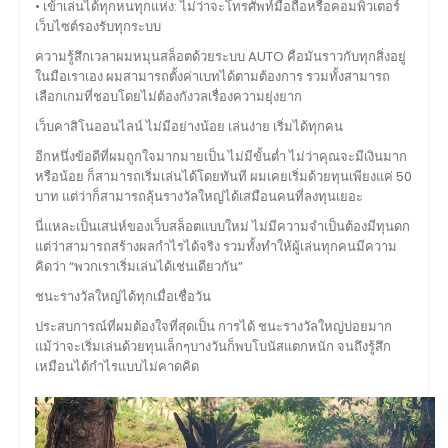
• เข้าเล่นได้ทุกหนทุกแห่ง: ไม่ว่าจะโทรศัพท์มือถือหรือคอมพิวเตอร์
เว็บไซต์รองรับทุกระบบ
ความรู้สึกเวลาผมหมุนสล็อตด้วยระบบ AUTO คือมันราวกับทุกสิ่งอยู่
ในมือเราเอง ผมสามารถตั้งค่าเบทได้ตามต้องการ รวมทั้งสามารถ
เลือกเกมที่ชอบโดยไม่ต้องกังวลเรื่องความยุ่งยาก
เว็บคาสิโนออนไลน์ ไม่มีอย่างน้อย เล่นง่าย เริ่มได้ทุกคน
อีกหนึ่งข้อดีที่ผมถูกใจมากมายเป็น ไม่มีขั้นต่ำ ไม่ว่าคุณจะมีเงินมาก
หรือน้อย ก็สามารถเริ่มเล่นได้โดยทันที ผมเคยเริ่มด้วยทุนเพียงแค่ 50
บาท แต่ว่าก็สามารถลุ้นรางวัลใหญ่ได้เสมือนคนที่ลงทุนเยอะ
นี่แหละเป็นเสน่ห์ของเว็บสล็อตแบบใหม่ ไม่มีความจำเป็นต้องมีทุนดก
แต่ว่าสามารถสร้างผลกำไรได้จริง รวมทั้งทำให้ผู้เล่นทุกคนมีความ
คิดว่า “พวกเราเริ่มเล่นได้เช่นเดียวกัน”
ชนะรางวัลใหญ่ได้ทุกเมื่อเชื่อวัน
ประสบการณ์ที่ผมต้องใจที่สุดเป็น การได้ ชนะรางวัลใหญ่บ่อยมาก
แม้ว่าจะเริ่มเล่นด้วยทุนเล็กๆบางวันก็พบโบนัสแตกหนัก จนถึงรู้สึก
เหมือนได้กำไรแบบไม่คาดคิด