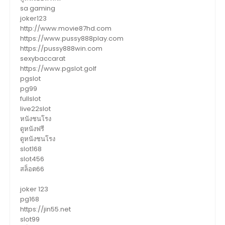
sa gaming
joker123
http://www.movie87hd.com
https://www.pussy888play.com
https://pussy888win.com
sexybaccarat
https://www.pgslot.golf
pgslot
pg99
fullslot
live22slot
หนังชนโรง
ดูหนังฟรี
ดูหนังชนโรง
slot168
slot456
สล็อต66
joker 123
pg168
https://jin55.net
slot99