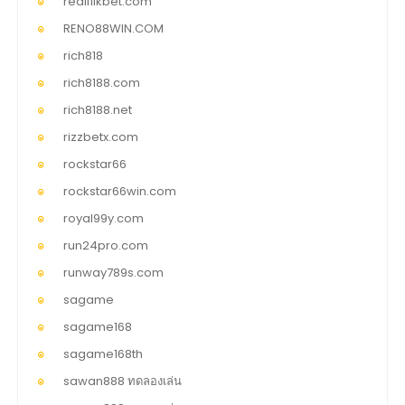
realflikbet.com
RENO88WIN.COM
rich818
rich8188.com
rich8188.net
rizzbetx.com
rockstar66
rockstar66win.com
royal99y.com
run24pro.com
runway789s.com
sagame
sagame168
sagame168th
sawan888 ทดลองเล่น