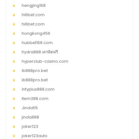
hengjing168
hi6bet.com
hi6bet.com
hongkong456
hubbet168.com
hydra888 เครดิตฟรี
hyperclub-casino.com
ib888pro.bet
ib888pro.bet
infyplus888.com
item388.com
Jinda55
jinda888
joker123
joker123auto