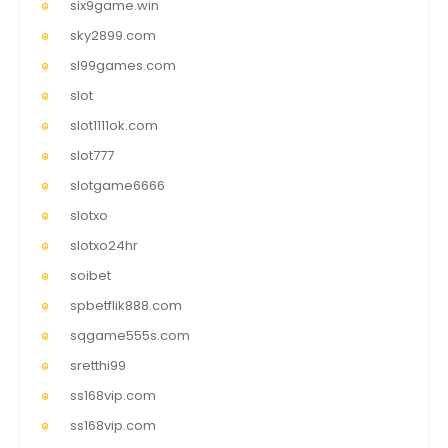
six9game.win
sky2899.com
sl99games.com
slot
slot1111ok.com
slot777
slotgame6666
slotxo
slotxo24hr
soibet
spbetflik888.com
sqgame555s.com
sretthi99
ss168vip.com
ss168vip.com