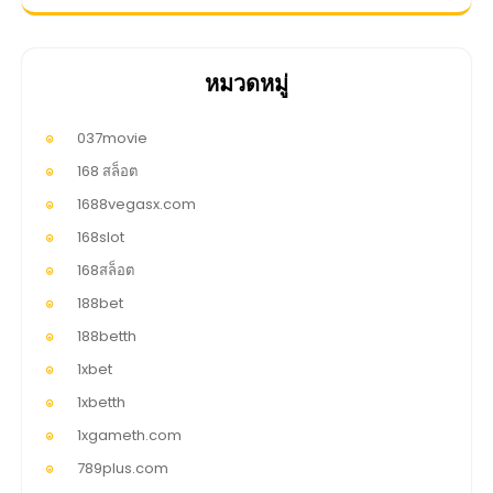
หมวดหมู่
037movie
168 สล็อต
1688vegasx.com
168slot
168สล็อต
188bet
188betth
1xbet
1xbetth
1xgameth.com
789plus.com