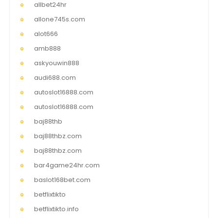
allbet24hr
allone745s.com
alot666
amb888
askyouwin888
audi688.com
autoslot16888.com
autoslot16888.com
baj88thb
baj88thbz.com
baj88thbz.com
bar4game24hr.com
baslot168bet.com
betflixtikto
betflixtikto.info