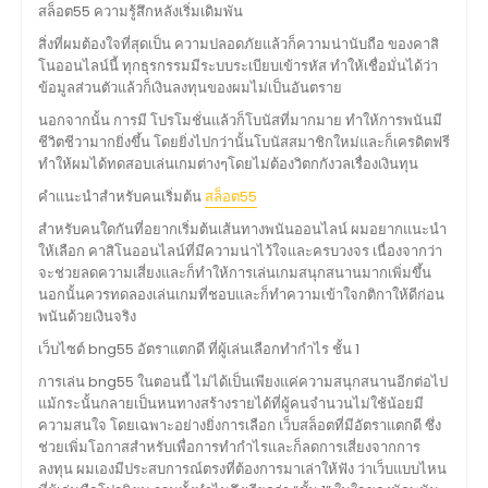
สล็อต55 ความรู้สึกหลังเริ่มเดิมพัน
สิ่งที่ผมต้องใจที่สุดเป็น ความปลอดภัยแล้วก็ความน่านับถือ ของคาสิ
โนออนไลน์นี้ ทุกธุรกรรมมีระบบระเบียบเข้ารหัส ทำให้เชื่อมั่นได้ว่า
ข้อมูลส่วนตัวแล้วก็เงินลงทุนของผมไม่เป็นอันตราย
นอกจากนั้น การมี โปรโมชั่นแล้วก็โบนัสที่มากมาย ทำให้การพนันมี
ชีวิตชีวามากยิ่งขึ้น โดยยิ่งไปกว่านั้นโบนัสสมาชิกใหม่และก็เครดิตฟรี
ทำให้ผมได้ทดสอบเล่นเกมต่างๆโดยไม่ต้องวิตกกังวลเรื่องเงินทุน
คำแนะนำสำหรับคนเริ่มต้น
สล็อต55
สำหรับคนใดกันที่อยากเริ่มต้นเส้นทางพนันออนไลน์ ผมอยากแนะนำ
ให้เลือก คาสิโนออนไลน์ที่มีความน่าไว้ใจและครบวงจร เนื่องจากว่า
จะช่วยลดความเสี่ยงและก็ทำให้การเล่นเกมสนุกสนานมากเพิ่มขึ้น
นอกนั้นควรทดลองเล่นเกมที่ชอบและก็ทำความเข้าใจกติกาให้ดีก่อน
พนันด้วยเงินจริง
เว็บไซต์ bng55 อัตราแตกดี ที่ผู้เล่นเลือกทำกำไร ชั้น 1
การเล่น bng55 ในตอนนี้ ไม่ได้เป็นเพียงแค่ความสนุกสนานอีกต่อไป
แม้กระนั้นกลายเป็นหนทางสร้างรายได้ที่ผู้คนจำนวนไม่ใช้น้อยมี
ความสนใจ โดยเฉพาะอย่างยิ่งการเลือก เว็บสล็อตที่มีอัตราแตกดี ซึ่ง
ช่วยเพิ่มโอกาสสำหรับเพื่อการทำกำไรและก็ลดการเสี่ยงจากการ
ลงทุน ผมเองมีประสบการณ์ตรงที่ต้องการมาเล่าให้ฟัง ว่าเว็บแบบไหน