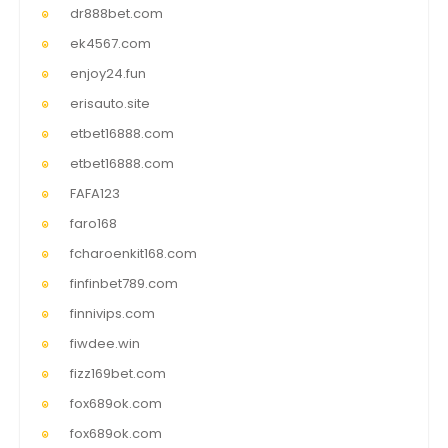
dr888bet.com
ek4567.com
enjoy24.fun
erisauto.site
etbet16888.com
etbet16888.com
FAFA123
faro168
fcharoenkit168.com
finfinbet789.com
finnivips.com
fiwdee.win
fizz169bet.com
fox689ok.com
fox689ok.com