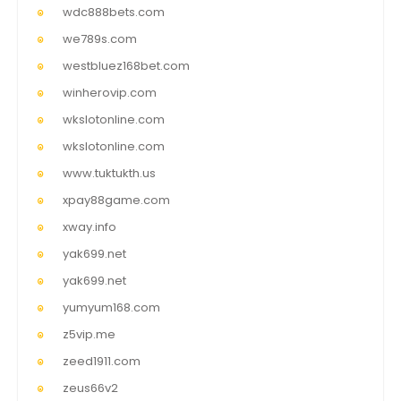
wdc888bets.com
we789s.com
westbluez168bet.com
winherovip.com
wkslotonline.com
wkslotonline.com
www.tuktukth.us
xpay88game.com
xway.info
yak699.net
yak699.net
yumyum168.com
z5vip.me
zeed1911.com
zeus66v2