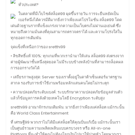
ทั่วประเทศ?
ในตลาดที่มีเว็บไซต์สล็อต99 ผุดขึ้นรายวัน การจะยืนหยัดเป็น
เบอร์หนึ่งได้ควรมีดีมากยิ่งกว่าเพียงแค่โปรโมชั่น สล็อต99 โดด
เด่นด้วยฐานรากที่แข็งแกร่งจากความเป็นเว็บตรงไม่ผ่านเอเย่นต์ ซึ่ง
หมายถึงความมั่นคงที่คุณสามารถตรวจตราได้ และความโปร่งใสใน
ทุกยอดการเดิมพัน
จุดแข็งที่เหนือกว่าของ sretthi99
• ลิขสิทธิ์แท้ 100%: ทุกเกมที่พวกเรานำมาให้เล่น สล็อต99 ส่งตรงจาก
ค่ายผู้พัฒนาชั้นหนึ่งสุดยอด ไม่มีระบบข้างหลังบ้านที่สามารถล็อคผล
การออกรางวัลได้
• เสถียรภาพสูงสุด: Server ของเราตั้งอยู่ในดาต้าเซ็นเตอร์มาตรฐาน
สากล รองรับการเข้าใช้งานพร้อมหลักแสนคนโดยไม่กระตุก
• ความปลอดภัยระดับแบงค์: ระบบรักษาความปลอดภัยข้อมูลส่วนตัว
แล้วก็ข้อมูลการคลังด้วยเทคโนโลยี Encryption ระดับสูง
sretthi99 อาณาจักรเกมเดิมพัน: มากยิ่งกว่าเพียงแค่สล็อต แม้กระนั้น
คือ World Class Entertainment
ที่ เศรษฐี99 พวกเราไม่ได้มีแค่สล็อตให้คุณปั่นแก้เบื่อ แม้กระนั้นเรา
เป็นศูนย์รวมความเพลิดเพลินแบบครบวงจร หรือ All-in-one
Platform ที่จะทำให้คุณไม่ต้องโยกเงินไปมาให้ปวดหัว โดยพวกเรา