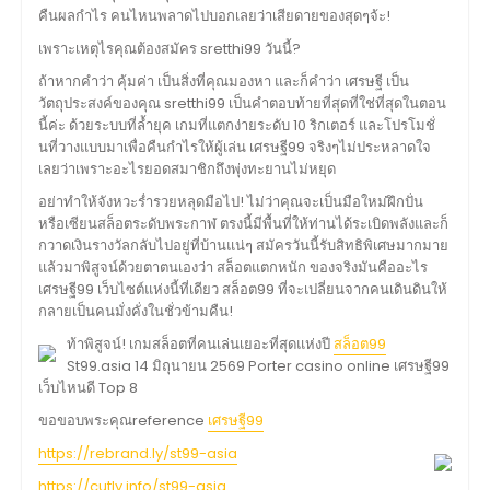
คืนผลกำไร คนไหนพลาดไปบอกเลยว่าเสียดายของสุดๆจ้ะ!
เพราะเหตุไรคุณต้องสมัคร sretthi99 วันนี้?
ถ้าหากคำว่า คุ้มค่า เป็นสิ่งที่คุณมองหา และก็คำว่า เศรษฐี เป็น
วัตถุประสงค์ของคุณ sretthi99 เป็นคำตอบท้ายที่สุดที่ใช่ที่สุดในตอน
นี้ค่ะ ด้วยระบบที่ล้ำยุค เกมที่แตกง่ายระดับ 10 ริกเตอร์ และโปรโมชั่
นที่วางแบบมาเพื่อคืนกำไรให้ผู้เล่น เศรษฐี99 จริงๆไม่ประหลาดใจ
เลยว่าเพราะอะไรยอดสมาชิกถึงพุ่งทะยานไม่หยุด
อย่าทำให้จังหวะร่ำรวยหลุดมือไป! ไม่ว่าคุณจะเป็นมือใหม่ฝึกปั่น
หรือเซียนสล็อตระดับพระกาฬ ตรงนี้มีพื้นที่ให้ท่านได้ระเบิดพลังและก็
กวาดเงินรางวัลกลับไปอยู่ที่บ้านแน่ๆ สมัครวันนี้รับสิทธิพิเศษมากมาย
แล้วมาพิสูจน์ด้วยตาตนเองว่า สล็อตแตกหนัก ของจริงมันคืออะไร
เศรษฐี99 เว็บไซต์แห่งนี้ที่เดียว สล็อต99 ที่จะเปลี่ยนจากคนเดินดินให้
กลายเป็นคนมั่งคั่งในชั่วข้ามคืน!
ท้าพิสูจน์! เกมสล็อตที่คนเล่นเยอะที่สุดแห่งปี
สล็อต99
St99.asia 14 มิถุนายน 2569 Porter casino online เศรษฐี99
เว็บไหนดี Top 8
ขอขอบพระคุณreference
เศรษฐี99
https://rebrand.ly/st99-asia
https://cutly.info/st99-asia