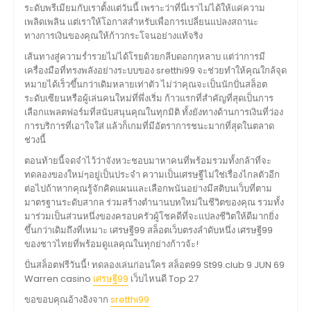
ระดับพรีเมียมกับเราตั้งแต่วันนี้ เพราะว่าที่นี่เราไม่ได้ให้แค่ความ
เพลิดเพลิน แต่เราให้โอกาสสำหรับเพื่อการเปลี่ยนแปลงสถานะ
ทางการเงินของคุณให้ก้าวกระโจนอย่างแท้จริง
เส้นทางสู่ความร่ำรวยไม่ได้โรยด้วยกลีบดอกกุหลาบ แต่ว่าการมี
เครื่องมือที่ทรงพลังอย่างระบบของ sretthi99 จะช่วยทำให้คุณใกล้จุด
หมายได้เร็วขึ้นกว่าเดิมหลายเท่าตัว ไม่ว่าคุณจะเป็นนักปั่นสล็อต
ระดับเซียนหรือผู้เล่นคนใหม่ที่พึ่งเริ่ม ก้าวแรกที่สำคัญที่สุดเป็นการ
เลือกแพลตฟอร์มที่สนับสนุนคุณในทุกมิติ ทั้งยังทางด้านการเงินที่ว่อง
การบริการที่เอาใจใส่ แล้วก็เกมที่มีอัตราการชนะมากที่สุดในตลาด
ช่วงนี้
ตอนท้ายนี้จดจำไว้ว่าจังหวะชอบมาหาคนที่พร้อมรวมทั้งกล้าที่จะ
ทดลองของใหม่ๆอยู่เป็นประจำ ความเป็นเศรษฐีไม่ใช่เรื่องไกลตัวอีก
ต่อไปถ้าหากคุณรู้จักคิดแผนและเลือกพนันอย่างมีสติบนเว็บที่ตาม
มาตรฐานระดับสากล ร่วมสร้างตำนานบทใหม่ในชีวิตของคุณ รวมทั้ง
มาร่วมเป็นส่วนหนึ่งของครอบครัวผู้โชคดีที่จะแปลงชีวิตให้ดีมากยิ่ง
ขึ้นกว่าเดิมถึงที่เหมาะ เศรษฐี99 สล็อตเว็บตรงลำดับหนึ่ง เศรษฐี99
ของชาวไทยที่พร้อมดูแลคุณในทุกย่างก้าวจ้ะ!
ปั่นสล็อตฟรีวันนี้! ทดลองเล่นก่อนใคร สล็อต99 St99.club 9 JUN 69
Warren casino
เศรษฐี99
เว็บไหนดี Top 27
ขอขอบคุณอ้างอิงจาก
sretthi99