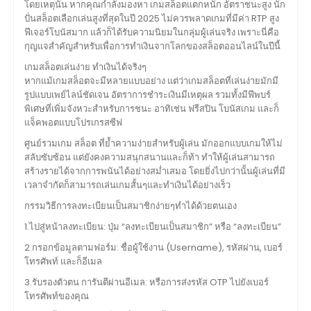
โดยเหตุนั้น หากคุณกำลังมองหา เกมสล็อตแตกหนัก อัตราชนะสูง นัก
ปั่นสล็อตเลือกเล่นสูงที่สุดในปี 2025 ไม่ควรพลาดเกมที่มีค่า RTP สูง
ฟีเจอร์โบนัสมาก แล้วก็ได้รับความนิยมในกลุ่มผู้เล่นจริง เพราะนี่คือ
กุญแจสำคัญสำหรับเพื่อการทำเงินจากโลกของสล็อตออนไลน์ในปีนี้
เกมสล็อตเล่นง่าย ทำเงินได้จริงๆ
หากแม้เกมสล็อตจะมีหลายแบบอย่าง แต่ว่าเกมสล็อตที่เล่นง่ายมักมี
รูปแบบเพย์ไลน์ชัดเจน อัตราการชำระเงินมีเหตุผล รวมทั้งมีฟีพบร์
พิเศษที่เพิ่มจังหวะสำหรับการชนะ อาทิเช่น ฟรีสปิน โบนัสเกม และก็
แจ็คพอตแบบโปรเกรสซีฟ
ศูนย์รวมเกม สล็อต ที่ย้ำความง่ายสำหรับผู้เล่น มักออกแบบเกมให้ไม่
สลับซับซ้อน แต่ยังคงความสนุกสนานและก็ท้า ทำให้ผู้เล่นสามารถ
สร้างรายได้จากการพนันได้อย่างสม่ำเสมอ โดยยิ่งไปกว่านั้นผู้เล่นที่มี
เวลาจำกัดก็สามารถเล่นเกมสั้นๆและทำเงินได้อย่างเร็ว
กรรมวิธีการลงทะเบียนเป็นสมาชิกง่ายๆทำได้ด้วยตนเอง
1.ไปสู่หน้าลงทะเบียน: ปุ่ม “ลงทะเบียนเป็นสมาชิก” หรือ “ลงทะเบียน”
2.กรอกข้อมูลตามฟอร์ม: ชื่อผู้ใช้งาน (Username), รหัสผ่าน, เบอร์
โทรศัพท์ และก็อีเมล
3.รับรองตัวตน การันตีผ่านอีเมล: หรือการส่งรหัส OTP ไปยังเบอร์
โทรศัพท์ของคุณ