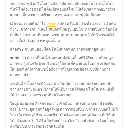
ระบบวอเลท ฝากเงินได้ตามอัธยาศัย ระบบอัปเดตยอดไว เล่นได้โดย
ทันที ไม่ต้องรอคอย ไม่ต้องติดต่อแอดไม่นให้เสียเวลา ทุกๆอย่างวาง
แบบมาเพื่อความรวดเร็วและความสะดวกของผู้เล่นเป็นหลัก
เมื่อรวม ระบบคืนกำไร,
สล็อต
สมัครฟรีไม่มีอย่างต่ำ และ การเริ่มต้น
ที่ง่าย เข้าด้วยกัน ก็เลยไม่แปลกที่เว็บรูปแบบนี้จะกลายเป็นตัวเลือกอัน
ดับต้นๆสำหรับคนที่มองหาความคุ้มค่า เล่นสนุก แล้วก็บริหารเงินได้
อย่างมั่นใจในทุกการหมุนสล็อต
สล็อต99 คนเล่นเยอะที่สุด ยืนยันแตกหนัก จ่ายจริงทุกยูสแน่ๆ
sretthi99 นับว่าเป็นหนึ่งในแพลตฟอร์มสล็อตที่ได้รับความนิยมสูง
มากจากผู้เล่นจริง ด้วยปริมาณผู้ใช้งานที่หนาแน่นในทุกช่วง สะท้อน
ให้มองเห็นถึงความน่าเชื่อถือรวมทั้งคุณภาพของระบบที่ผ่านการ
ยอมรับแล้ว
จุดเด่นที่ทำให้สล็อต99 แตกต่างกันเป็นการรวมเกมสล็อตแตกหนัก
จากหลายค่ายดังเอาไว้ภายในที่เดียว เล่นได้ตลอด ไม่มีสะดุด แล้วก็
ให้ประสบการณ์การหมุนที่ลื่นไหลทุกยูส
ในมุมของผู้เล่น สิ่งที่สร้างความเชื่อมั่นมากที่สุดเป็น ระบบชำระเงิน
จริง ไม่ว่าจะยูสเล็กหรือยูสใหญ่ ทุกการถอนเป็นไปตามระบบอัตโนมัติ
โปร่งใส ตรวจดูได้ ยอดเงินเข้าไว ไม่ต้องรอคอยอนุมัตินาน ทำให้เล่น
ได้อย่างสบายใจ ไม่จำเป็นที่จะต้องมาวิตกกังวลหัวข้อการโดนล็อกยู
สหรือปัญหากระจุกกระจิกหลังบ้าน