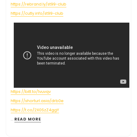
https://rebrand.ly/st99-club
https://cutly.info/st99-club
https://bitt.to/1vuvqv
https://shorturl.asia/drb0e
https://t.co/2X0SzZ4ggY
…
READ MORE