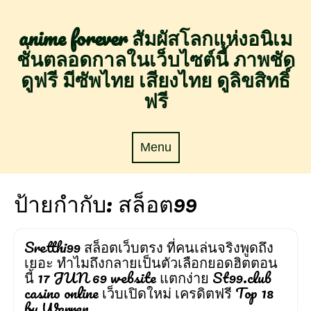
Skip
to
anime forever สัมผัสโลกแห่งอนิเม
content
ชั่นตลอดกาลในเว็บไซต์นี้ ภาพชัด
ดูฟรี มีซัพไทย เสียงไทย ดูลิขสิทธิ์
ฟรี
Menu
Menu
ป้ายกำกับ:
สล็อต99
Sretthi99 สล็อตเว็บตรง ที่คนเล่นจริงพูดถึง
เยอะ ทำไมถึงกลายเป็นตัวเลือกยอดฮิตตอน
นี้ 17 JUN 69 website แตกง่าย St99.club
casino online เว็บเปิดใหม่ เครดิตฟรี Top 18
by Warren