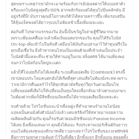
สุดๆเพราะเหตุว่าเขามักจะมาพร้อมกับการอัปยอดฝากให้แบบเท่าตัว
หรือแจกโบนัสสูงสุดถึง 100% ฝากหลักร้อยแต่ได้ทุนไปปั่นหลักพัน มี
อยู่จริงที่นี่! มันราวคุณมีโอกาสแก้ตัวได้หลายคราวขึ้น เพิ่มรอบสปิน
ให้ลุ้นแจ็คพอตได้ยาวๆแบบไม่ต้องเข้าเนื้อเพิ่มเยอะแยะ
ต่อกันที่ โปรฝากแรกของวัน อันนี้เป็นขวัญใจสายสู้ชีวิตมากมาย
เพราะเพียงแค่ตื่นมาแล้วเพิ่มเงินยอดแรกของวัน คุณก็ได้รับโบนัส
On-top เพิ่มเข้าไปในทันที เสมือนได้เงินกินเปล่าเอาไว้ทำทุนฟรีๆใน
ทุกเมื่อเชื่อวัน ยิ่งถ้าหากคนไหนเป็นแฟนตัวยงที่เข้าเล่นเป็นประจำ
โบนัสตัวนี้แหละที่จะช่วยให้ท่านอยู่ในเกม สล็อต99 ได้นานเพียงพอ
จนกว่าโบนัสก้อนใหญ่จะแตก
แล้วก็ที่ไม่เอ่ยถึงไม่ได้เลยคือ ระบบคืนยอดเสีย (Cashback) ตรงนี้
เขาปลอบประโลมคนตกอับได้เริ่ดที่สุด! เล่นเสียไม่ต้องนั่งระทด เพราะ
ว่าเขามีการคืนผลกำไรให้ทุกสัปดาห์หรือทุกวี่ทุกวันตามเงื่อนไข
เปลี่ยนยอดที่เสียไปให้เปลี่ยนเป็นทุนใหม่เพื่อกลับมาล้างตาแบบงามๆ
ไม่ต้องฝากเพิ่มก็มีสิทธิ์ถอนเงินหมื่นได้จากยอดเสียเนี่ยแหละค่ะ
จบท้ายด้วย โปรโมชั่นแนะนำเพื่อนฝูง ที่ทำเอาคนจำนวนไม่น้อย
แปลงเป็นคนมั่งคั่งตัวน้อยไปแล้ว แค่แชร์ลิงก์ให้สหายมาจอยความ
เพลิดเพลินด้วยกัน คุณก็รอรับค่าคอมมิชชั่นแบบ Passive Income
ได้เลย ยิ่งเพื่อนเล่นมาก คุณยิ่งได้เยอะ รับประทานเปอร์เซ็นต์กันยาวๆ
แบบไม่ต้องลงทุนเองสักบาทเดียว บอกเลยว่าโปรโมชั่นของ sretthi99
คือการรวมทุกความคุ้มค่าไว้ในที่เดียว อีกทั้งแจก อีกทั้งแถม ตลอดทั้ง