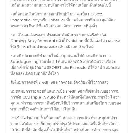
เคลื่อนพลความสนุกระดับโลกมาไว้ให้ท่านเลือกเฟ้นดังต่อไปนี้
• สล็อตออนไลน์จากค่ายยักษ์ใหญ่: ไม่ว่าจะเป็น PG Soft,
Pragmatic Play หรือ Joker123 ที่มาพร้อมกราฟิก 3D สุดวิจิตร
ตระการตา ฟีพบร์ซื้อฟรีสปิน และอัตราการจ่ายที่สูงลิ่ว
• คาสิโนสดส่งตรงจากต่างแดน: สัมผัสบรรยากาศจริงกับ SA
Gaming, Sexy Baccarat แล้วก็ Evolution ที่มีดีลเลอร์สาวสวยรอ
ให้บริการ พร้อมถ่ายทอดสดระดับ 4K แบบเรียลไทม์
• เกมยิงปลาและกีฬาออนไลน์: สนุกสนานไปกับเกมยิงปลาจาก
Spadegaming รวมทั้ง JILI ที่เล่น สล็อต99 ง่ายได้เงินไว หรือจะ
เลือกเชียร์กลุ่มรักผ่าน SBOBET และ Pinnacle ที่ให้ค่าน้ำเหมาะสม
ที่สุดและเปิดครบทุกลีกทั้งโลก
สิ่งใหม่การคลังที่ sretthi99 ฝาก-ถอน อัจฉริยะที่เร็วกว่าแสง
หมดสมัยการรอคอยที่แสนน่าเบื่อ sretthi99 พรีเซ็นท์ระบบธุรกรรม
การเงินแบบ Triple-A Auto ที่จะทำให้คุณทึ่งในความรวดเร็ว ไม่ว่า
คุณจะทำรายการเวลาที่หญิงรับใช้บริการหนาแน่นเพียงใด ระบบของ
พวกเราก็ยังคงดำเนินการได้อย่างไหลลื่น
เราเข้าใจว่าความเร็วเป็นส่วนสำคัญของการพนัน ด้วยเหตุดังกล่าว
ระบบออโต้ของเราก็เลยถูกปรับปรุงให้ประมวลผลเสร็จสิ้นด้านใน 3-
10 วินาที ที่สำคัญที่สุดเป็นไม่มีขั้นต่ำสำหรับเพื่อการทำรายการ คุณ