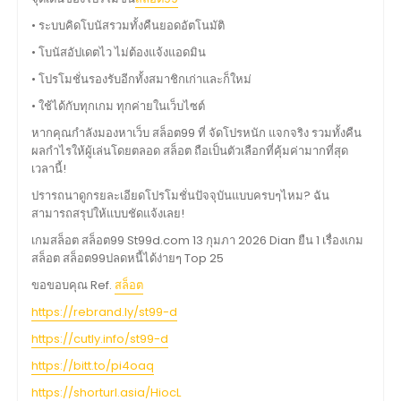
• ระบบคิดโบนัสรวมทั้งคืนยอดอัตโนมัติ
• โบนัสอัปเดตไว ไม่ต้องแจ้งแอดมิน
• โปรโมชั่นรองรับอีกทั้งสมาชิกเก่าและก็ใหม่
• ใช้ได้กับทุกเกม ทุกค่ายในเว็บไซต์
หากคุณกำลังมองหาเว็บ สล็อต99 ที่ จัดโปรหนัก แจกจริง รวมทั้งคืน
ผลกำไรให้ผู้เล่นโดยตลอด สล็อต ถือเป็นตัวเลือกที่คุ้มค่ามากที่สุด
เวลานี้!
ปรารถนาดูกรยละเอียดโปรโมชั่นปัจจุบันแบบครบๆไหม? ฉัน
สามารถสรุปให้แบบชัดแจ้งเลย!
เกมสล็อต สล็อต99 St99d.com 13 กุมภา 2026 Dian ยืน 1 เรื่องเกม
สล็อต สล็อต99ปลดหนี้ได้ง่ายๆ Top 25
ขอขอบคุณ Ref.
สล็อต
https://rebrand.ly/st99-d
https://cutly.info/st99-d
https://bitt.to/pi4oaq
https://shorturl.asia/HiocL