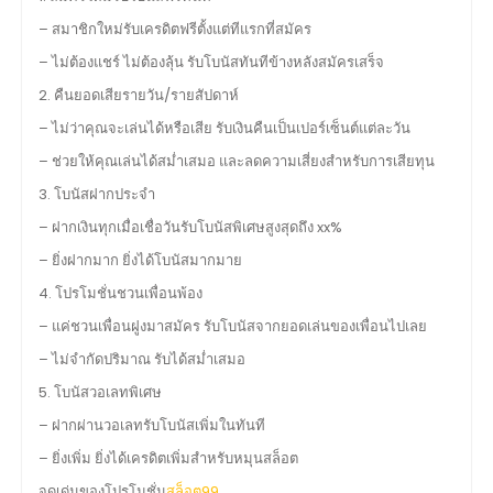
– สมาชิกใหม่รับเครดิตฟรีตั้งแต่ทีแรกที่สมัคร
– ไม่ต้องแชร์ ไม่ต้องลุ้น รับโบนัสทันทีข้างหลังสมัครเสร็จ
2. คืนยอดเสียรายวัน/รายสัปดาห์
– ไม่ว่าคุณจะเล่นได้หรือเสีย รับเงินคืนเป็นเปอร์เซ็นต์แต่ละวัน
– ช่วยให้คุณเล่นได้สม่ำเสมอ และลดความเสี่ยงสำหรับการเสียทุน
3. โบนัสฝากประจำ
– ฝากเงินทุกเมื่อเชื่อวันรับโบนัสพิเศษสูงสุดถึง xx%
– ยิ่งฝากมาก ยิ่งได้โบนัสมากมาย
4. โปรโมชั่นชวนเพื่อนพ้อง
– แค่ชวนเพื่อนฝูงมาสมัคร รับโบนัสจากยอดเล่นของเพื่อนไปเลย
– ไม่จำกัดปริมาณ รับได้สม่ำเสมอ
5. โบนัสวอเลทพิเศษ
– ฝากผ่านวอเลทรับโบนัสเพิ่มในทันที
– ยิ่งเพิ่ม ยิ่งได้เครดิตเพิ่มสำหรับหมุนสล็อต
จุดเด่นของโปรโมชั่น
สล็อต99