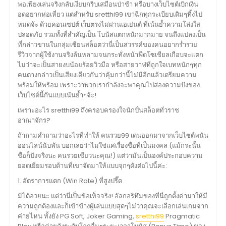
พอเพียงเล่นจริงกลับเงียบกริบเสมือนป่าช้า หรือบางเว็บไซต์เบิกเงิน
อดอยากห่อเหี่ยว แต่สำหรับ sretthi99 เขาฉีกทุกระเบียบเดิมๆทิ้งไป
หมดจ้ะ ด้วยคอนเซปต์ เว็บตรงไม่ผ่านเอเย่นต์ ที่เน้นย้ำความโล่งใส
ปลอดภัย รวมทั้งที่สำคัญเป็น โบนัสแตกหนักมากมาย จนถึงแปลงเป็น
ที่กล่าวขานในกลุ่มเซียนสล็อตว่านี่เป็นสวรรค์ของคนอยากร่ำรวย
รีวิวจากผู้ใช้งานจริงล้นหลามจนกระทั่งหน้าฟีดโซเชียลเกือบจะแตก
ไม่ว่าจะเป็นสายงบน้อยร้อยวิวมือ หรือสายวาฬที่ถูกใจเบทหนักๆทุก
คนต่างกล่าวเป็นเสียงเดียวกันว่าคุ้มกว่านี้ไม่มีอีกแล้วเตรียมความ
พร้อมให้พร้อม เพราะว่าพวกเรากำลังจะพาคุณไปส่องความปังของ
เว็บไซต์นี้กันแบบเน้นย้ำๆจ้ะ!
เพราะอะไร sretthi99 ถึงครอบครองใจนักปั่นสล็อตทั่วราช
อาณาจักร?
ถ้าถามคำถามว่าอะไรที่ทำให้ คนรวย99 เด่นออกมาจากเว็บไซต์พนัน
ออนไลน์นับพัน บอกเลยว่าไม่ใช่แค่เรื่องชื่อที่เป็นมงคล (แม้กระนั้น
ชื่อก็ปังจริงนะ คนรวยเชียวนะคุณ!) แต่ว่ามันเป็นองค์ประกอบความ
ยอดเยี่ยมรอบด้านที่เขาจัดมาให้แบบจุกๆดังต่อไปนี้ค่ะ:
1. อัตราการแตก (Win Rate) ที่สูงปรี๊ด
มิได้อวยนะ แต่ว่านี่เป็นข้อเท็จจริง! อัลกอริทึมของที่นี่ถูกตั้งค่ามาให้มี
ความถูกต้องและก็เข้าข้างผู้เล่นแบบสุดๆไม่ว่าคุณจะเลือกเล่นเกมจาก
ค่ายไหน ทั้งยัง PG Soft, Joker Gaming,
sretthi99
Pragmatic